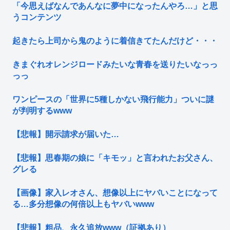
「今思えばなんであんなに夢中になったんやろ…」と思
うコンテンツ
起きたら上司から鬼のように着信きてたんだけど・・・
きまぐれオレンジロードみたいな青春を送りたいなっっ
っっ
ワンピースの「世界に5種しかない飛行能力」ついに謎
が判明するwww
【悲報】開示請求が届いた…
【悲報】思春期の娘に「キモッ」と言われたお父さん、
グレる
【画像】家入レオさん、想像以上にヤバいことになって
る…多分想像の何倍以上もヤバいwww
【悲報】粗品、永久追放www（証拠あり）