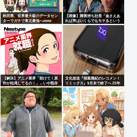
秋田県、世界最大級のデータセン
【画像】障害持ち社長「金さえあ
ターでガチで東北最強へwww
れば男はいくらでもモテるという
事を証明してる」
【解決】アニメ業界「助けて！原
文化放送『相葉雅紀のレコメン！
作が枯渇してるの！」←いや既存
リミックス』9月末で終了へ 25年
作品の2期やったら良いよね？
の歴史に幕