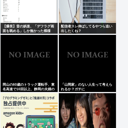
【爆笑】昔の娯楽、「デフラグ画
配信者スレ伸ばしてるやつら追い
面を眺める」しか無かった模様
出したくね？
www
岡山の60歳のトラック運転手、東
「山岡家」のない人生って考えら
名高速で10回以上、静岡の夫婦の
れるか？ガチに
車に追突