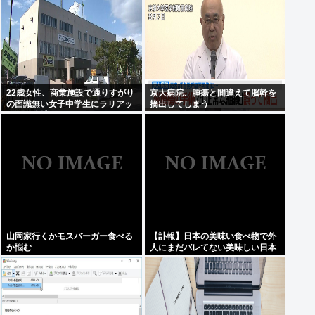
ソン病になる確率が23%高い
22歳女性、商業施設で通りすがり
京大病院、腫瘍と間違えて脳幹を
の面識無い女子中学生にラリアッ
摘出してしまう
トして逮捕される
山岡家行くかモスバーガー食べる
【訃報】日本の美味い食べ物で外
か悩む
人にまだバレてない美味しい日本
の食べ物www