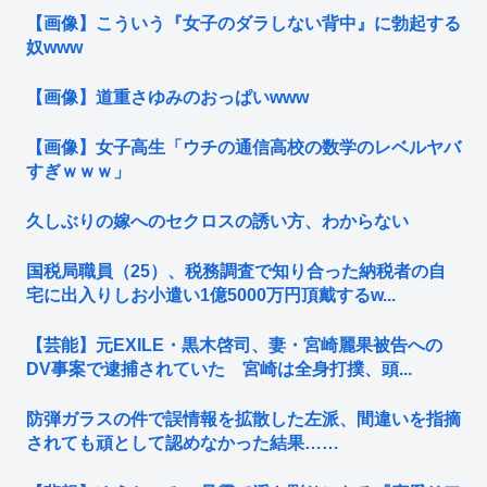
【画像】こういう『女子のダラしない背中』に勃起する
奴www
【画像】道重さゆみのおっぱいwww
【画像】女子高生「ウチの通信高校の数学のレベルヤバ
すぎｗｗｗ」
久しぶりの嫁へのセクロスの誘い方、わからない
国税局職員（25）、税務調査で知り合った納税者の自
宅に出入りしお小遣い1億5000万円頂戴するw...
【芸能】元EXILE・黒木啓司、妻・宮崎麗果被告への
DV事案で逮捕されていた 宮崎は全身打撲、頭...
防弾ガラスの件で誤情報を拡散した左派、間違いを指摘
されても頑として認めなかった結果……