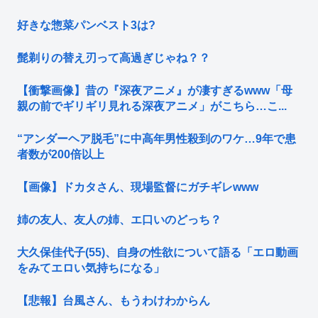
好きな惣菜パンベスト3は?
髭剃りの替え刃って高過ぎじゃね？？
【衝撃画像】昔の『深夜アニメ』が凄すぎるwww「母
親の前でギリギリ見れる深夜アニメ」がこちら…こ...
“アンダーヘア脱毛”に中高年男性殺到のワケ…9年で患
者数が200倍以上
【画像】ドカタさん、現場監督にガチギレwww
姉の友人、友人の姉、エ口いのどっち？
大久保佳代子(55)、自身の性欲について語る「エロ動画
をみてエロい気持ちになる」
【悲報】台風さん、もうわけわからん