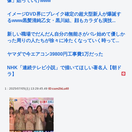
像」貼っていけwww
イメージDVD界にブレイク確定の超大型新人が爆誕す
るwww黒髪清純乙女・黒川結、顔もカラダも演技...
新しい職場でだんだん自分の無能さがバレ始めて優しか
った周りの人たちが徐々に冷たくなっていく時って...
ヤマダで今エアコン39800円工事費1万だった
NHK「連続テレビ小説」で描いてほしい著名人【朝ド
ラ】
1 : 2025/07/05(土) 13:29:45.49
ID:cam2bLu40