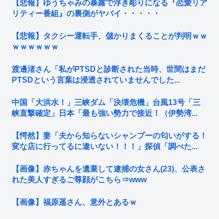
【悲報】ゆうちゃみの暴露で浮き彫りになる『恋愛リア
リティー番組』の裏側がヤバイ・・・・・
【悲報】タクシー運転手、儲かりまくることが判明ｗｗ
ｗｗｗｗｗｗ
渡邊渚さん「私がPTSDと診断された当時、世間はまだ
PTSDという言葉は浸透されていませんでした...
中国「大洪水！」三峡ダム「決壊危機」台風13号「三
峡直撃確定」日本「最も強い勢力で接近！（伊勢湾...
【愕然】妻「夫から知らないシャンプーの匂いがする！
変な店に行ってるに違いない！！！」探偵「調べた...
【画像】赤ちゃんを遺棄して逮捕の女さん(23)、公表さ
れた美人すぎるご尊顔がこちら⇒www
【画像】福原遥さん、意外とあるｗ