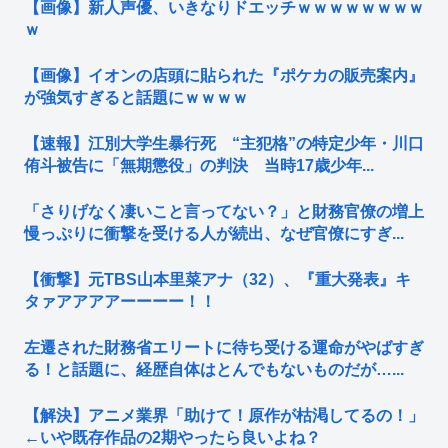
【画像】新人声優、いきなりドエッチｗｗｗｗｗｗｗｗ
ｗ
【画像】イオンの店頭に貼られた『ポケカの販売案内』
が強気すぎると話題にｗｗｗｗ
【速報】江別大学生暴行死 “主犯格”の特定少年・川口
侑斗被告に「無期懲役」の判決 当時17歳少年...
「さりげなく凄いこと言ってない？」と財務官僚の増上
慢っぷりに衝撃を受ける人が続出、なぜ官僚にすぎ...
【衝撃】元TBS山本里菜アナ（32）、『重大発表』キ
タァアアアアーーーー！！
左遷された財務省エリートに待ち受ける運命がやばすぎ
る！と話題に、経歴自体はとんでもないものだが…...
【解決】アニメ業界「助けて！原作が枯渇してるの！」
←いや既存作品の2期やったら良いよね？