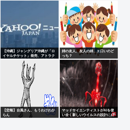
以上
【沖縄】ジャングリア沖縄が「ロ
姉の友人、友人の姉、エ口いのど
イヤルチケット」発売、アトラク
っち？
ションの優先案内などの特典…大
人2万9700円
【悲報】台風さん、もうわけわか
マッドサイエンティストがAIを使
らん
い全く新しいウイルスの設計に成
功