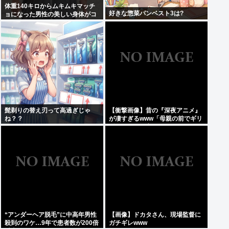
体重140キロからムキムキマッチ
好きな惣菜パンベスト3は?
ョになった男性の美しい身体がコ
チラ！！！
髭剃りの替え刃って高過ぎじゃ
【衝撃画像】昔の『深夜アニメ』
ね？？
が凄すぎるwww「母親の前でギリ
ギリ見れる深夜アニメ」がこち
ら…この名作アニメは…
“アンダーヘア脱毛”に中高年男性
【画像】ドカタさん、現場監督に
殺到のワケ…9年で患者数が200倍
ガチギレwww