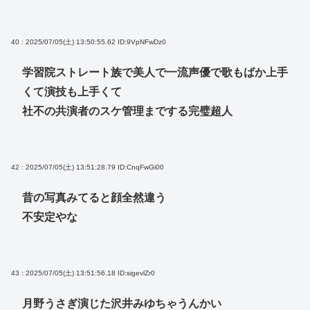
40 : 2025/07/05(土) 13:50:55.62
ID:9VpNFwDz0
学習院ストレート族で美人で一流声優で歌もばか上手
くて演技も上手くて
社不の共演者のスケ管理までする完璧超人
42 : 2025/07/05(土) 13:51:28.79
ID:CnqFwGi00
昔の写真みてると顔全然違う
不安定やな
43 : 2025/07/05(土) 13:51:56.18
ID:sigevlZr0
月野うさぎ演じた沢井みゆちゃうんかい