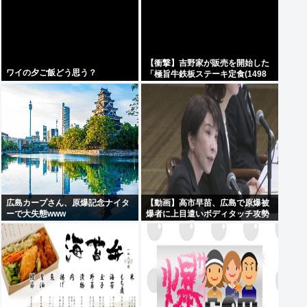
【衝撃】吉野家が販売を開始した
ワイの夕ご飯どう思う？
「極旨牛鉄板ステーキ定食(1498
円)」がうまそすぎると話題に
www
広島カープさん、原爆記念ナイタ
【動画】高市早苗、広島で原爆被
ーで大失態www
爆者に上目遣いボディタッチ攻勢
するも全く通用しないどころか
「非常に不安」とガチギレ