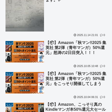
2025.11.14 21:01
0
【📦】Amazon「秋マン!!2025 集
なんJ
英社 第2弾（青年マンガ）50%還
元」怒涛の2日目突入！！！
2025.10.05 10:48
0
【📦】Amazon「秋マン!!2025 集
なんJ
英社 第2弾（青年マンガ）50%還
元」をこっそり開催してしまう
2025.10.04 06:31
0
【📦】Amazon、こっそり真の
なんJ
Kindleマンガ本50%還元大セール