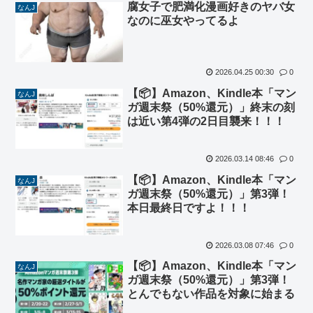
腐女子で肥満化漫画好きのヤバ女
なんJ
なのに巫女やってるよ
2026.04.25 00:30
0
【📦】Amazon、Kindle本「マン
なんJ
ガ週末祭（50%還元）」終末の刻
は近い第4弾の2日目襲来！！！
2026.03.14 08:46
0
【📦】Amazon、Kindle本「マン
なんJ
ガ週末祭（50%還元）」第3弾！
本日最終日ですよ！！！
2026.03.08 07:46
0
【📦】Amazon、Kindle本「マン
なんJ
ガ週末祭（50%還元）」第3弾！
とんでもない作品を対象に始まる