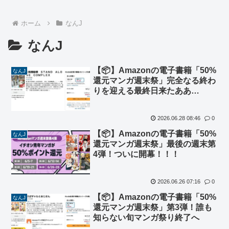
ホーム
なんJ
なんJ
【📦】Amazonの電子書籍「50%
なんJ
還元マンガ週末祭」完全なる終わ
りを迎える最終日来たああ
あ！！！
2026.06.28 08:46
0
【📦】Amazonの電子書籍「50%
なんJ
還元マンガ週末祭」最後の週末第
4弾！ついに開幕！！！
2026.06.26 07:16
0
【📦】Amazonの電子書籍「50%
なんJ
還元マンガ週末祭」第3弾！誰も
知らない旬マンガ祭り終了へ