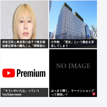
かったから」
岸谷五郎と奥居香の息子で東京都
小学館、「更生」という概念を否
知事志望者の蘭丸くん「喫煙者の
定してしまう
権利が侵害されてる。俺たちの税
金で喫煙所を作ってください」
「そういやいたな」っていう
はっきり聞く。ラーメンショップ
YouTuberwww
って美味い？