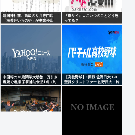
靖国神社前、高級のり弁専門店
『爆サイ』←こいつのことどう思
「海苔弁いちのや」が事業停止
ってる？
中国籍の36歳関学大助教、万引き
【高校野球】1回戦 佐野日大 1-0
容疑で逮捕 栄養補助食品1点（約
聖隷クリストファー 佐野日大・鈴
6400円相当）
木102球無四球完封 聖隷クリスト
ファーはエラーに泣く