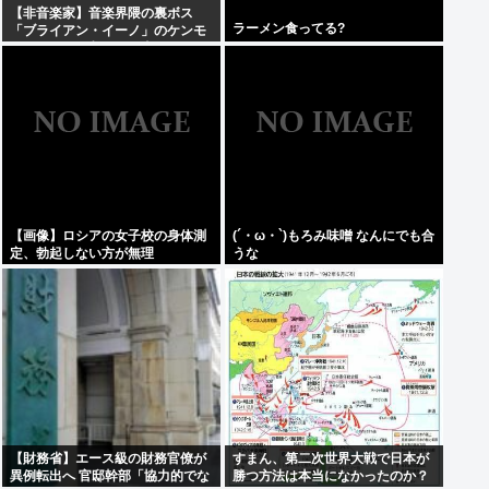
【非音楽家】音楽界隈の裏ボス
ラーメン食ってる?
「ブライアン・イーノ」のケンモ
メンがお気に入りの仕事は何？
【画像】ロシアの女子校の身体測
(´・ω・`)もろみ味噌 なんにでも合
定、勃起しない方が無理
うな
【財務省】エース級の財務官僚が
すまん、第二次世界大戦で日本が
異例転出へ 官邸幹部「協力的でな
勝つ方法は本当になかったのか？