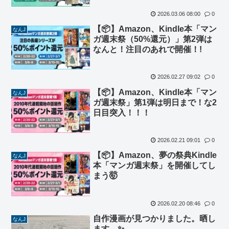
2026.03.06 08:00
0
【📦】Amazon、Kindle本「マン
なんJ
ガ週末祭（50%還元）」第2弾は
なんと！注目のあれで開催！!
2026.02.27 09:02
0
【📦】Amazon、Kindle本「マン
なんJ
ガ週末祭」第1弾は明日まで！な2
日目突入！！！
2026.02.21 09:01
0
【📦】Amazon、夢の祭典Kindle
なんJ
本「マンガ週末祭」を開催してし
まう🤯
2026.02.20 08:46
0
自作漫画が見つかりました。晒し
なんJ
ます。✨