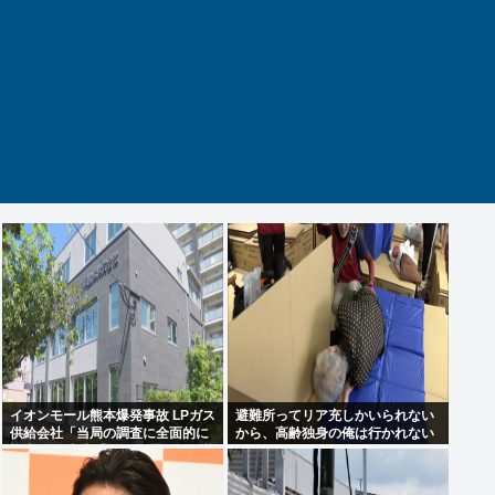
イオンモール熊本爆発事故 LPガス
避難所ってリア充しかいられない
供給会社「当局の調査に全面的に
から、高齢独身の俺は行かれない
協力」 経産省「LPガス爆発の可能
わ
性が高いとする見解で一致」と発
表