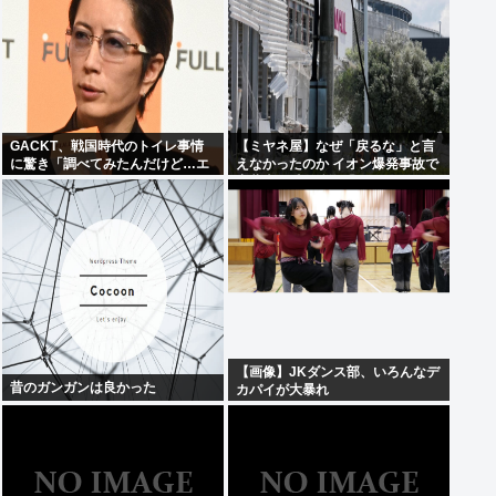
GACKT、戦国時代のトイレ事情
【ミヤネ屋】なぜ「戻るな」と言
に驚き「調べてみたんだけど…エ
えなかったのか イオン爆発事故で
グくない？」
斎藤幸平氏も逡巡「ボクもできな
かっただろうなあ」
【画像】JKダンス部、いろんなデ
昔のガンガンは良かった
カパイが大暴れ