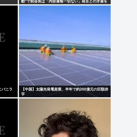
動”で前会長は「内部通報一切ない」発言との矛盾を
広報を直撃
にバニラ
【中国】太陽光発電産業、半年で約200億元の巨額赤
」
字