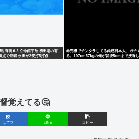
 有明 6-3 立命館宇治 初出場の有
券売機でチンタラしてる鈍感日本人、ガチ
得点で逆転 永田が2安打5打点
る。197cm57kgの俺が背後5cmまで接近
急ぎもしない件。
督覚えてる🤔
はてブ
LINE
コピー