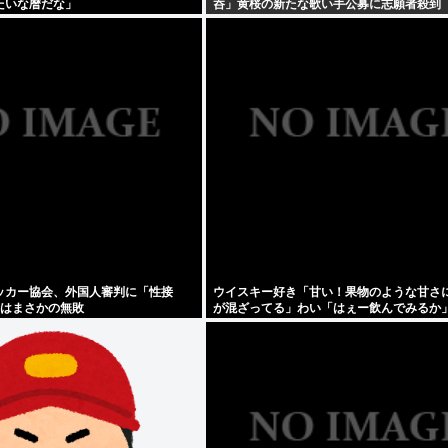
たいな暦だな」
呑」黄桜の新たな歌い手公募に志願者殺到
ッカー協会、外国人審判に「性接
ウイスキー好き「甘い！果物のような甘さ
合はまさかの無敗
が混ざってる」わい「はぇー飲んでみるか