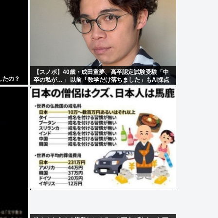
【スノボ】40歳・成田童夢、高卒認定試験受験「中
したの？
卒の私が…」 以前「数学だけ落ちました」もAI採点
で高得点