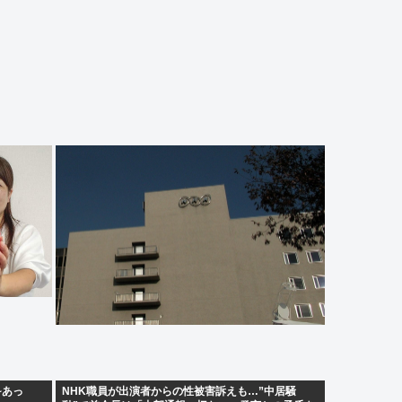
~あっ
NHK職員が出演者からの性被害訴えも…”中居騒