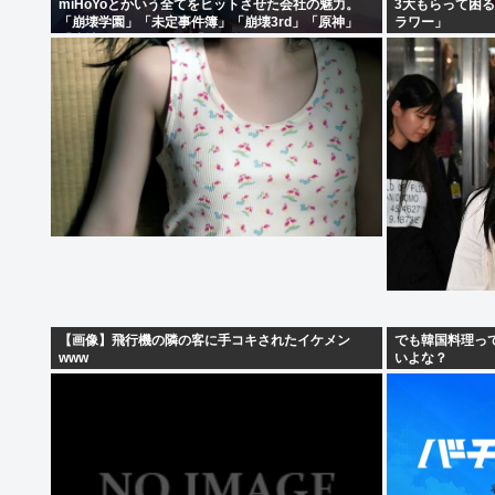
miHoYoとかいう全てをヒットさせた会社の魅力。
3大もらって困
「崩壊学園」「未定事件簿」「崩壊3rd」「原神」
ラワー」
「崩壊スターレイル」「ゼンゼロ」
【画像】飛行機の隣の客に手コキされたイケメン
でも韓国料理っ
www
いよな？