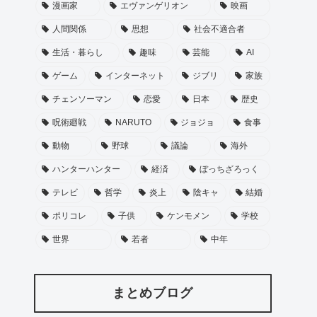
漫画家
エヴァンゲリオン
映画
人間関係
思想
社会不適合者
生活・暮らし
趣味
芸能
AI
ゲーム
インターネット
ジブリ
家族
チェンソーマン
恋愛
日本
歴史
呪術廻戦
NARUTO
ジョジョ
食事
動物
野球
議論
海外
ハンターハンター
経済
ぼっちざろっく
テレビ
哲学
炎上
陰キャ
結婚
ポリコレ
子供
ケンモメン
学校
世界
若者
中年
まとめブログ