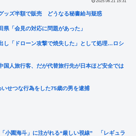
2025.06.21 15:31
グッズ半額で販売 どうなる秘書給与疑惑
田県「会見の対応に問題があった」
出し「ドローン攻撃で焼失した」として処理…ロシ
中国人旅行客、だが代替旅行先が日本ほど安全では
いせつな行為をした75歳の男を逮捕
「小園海斗」に注がれる“厳しい視線” 「レギュラ