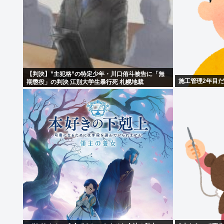
【判決】”主犯格”の特定少年・川口侑斗被告に「無
施工管理2年目
期懲役」の判決 江別大学生暴行死 札幌地裁