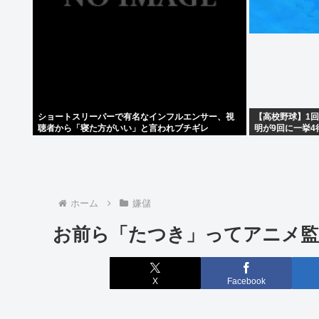
ショートスリーパーで有名なインフルエンサー、視
【高校野球】1回戦
聴者から「寝た方がいい」と言われブチギレ
明が9回に一挙4
ホーム
嫌儲
お前ら「たつき」ってアニメ監
X
Facebook