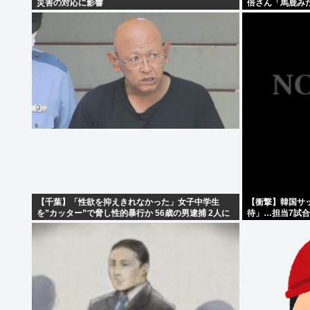
災害の対応に影響
倍さん「馬鹿み
【千葉】「性欲を抑えきれなかった」女子中学生
【衝撃】韓国サ
を”カッター”で脅し性的暴行か 56歳の男逮捕 2人に
待」…担当7試
面識なし