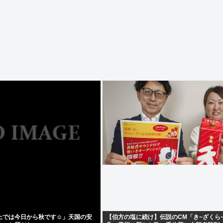
上では今日から秋です☺」天国の安
【伯方の塩に続け】伝説のCM「き~ざくら