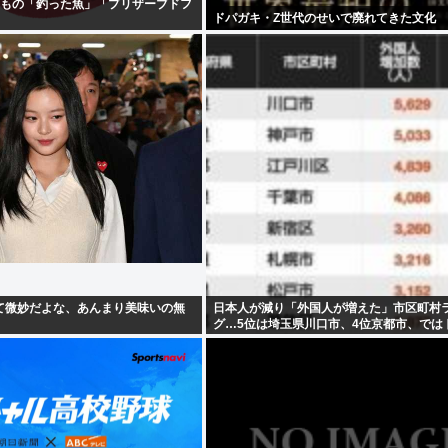
るもの「釣った魚」「プリザーブドフ
ドパガキ・Z世代のせいで廃れてきた文化
て微妙だよな、あんまり美味いの無
日本人が減り「外国人が増えた」市区町村
グ…5位は埼玉県川口市、4位京都市、では
は？