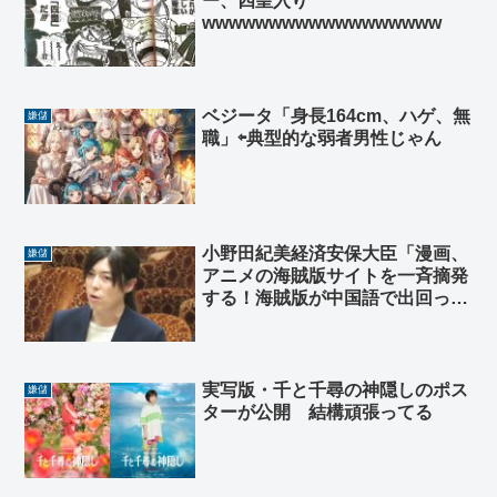
ー、四皇入り
wwwwwwwwwwwwwwwwww
ベジータ「身長164cm、ハゲ、無
嫌儲
職」⇦典型的な弱者男性じゃん
小野田紀美経済安保大臣「漫画、
嫌儲
アニメの海賊版サイトを一斉摘発
する！海賊版が中国語で出回って
いる！」オタク歓喜
実写版・千と千尋の神隠しのポス
嫌儲
ターが公開 結構頑張ってる