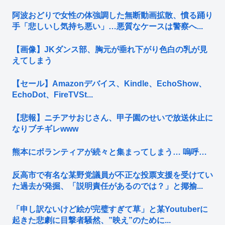
阿波おどりで女性の体強調した無断動画拡散、憤る踊り
手「悲しいし気持ち悪い」…悪質なケースは警察へ...
【画像】JKダンス部、胸元が垂れ下がり色白の乳が見
えてしまう
【セール】Amazonデバイス、Kindle、EchoShow、
EchoDot、FireTVSt...
【悲報】ニチアサおじさん、甲子園のせいで放送休止に
なりブチギレwww
熊本にボランティアが続々と集まってしまう… 嗚呼…
反高市で有名な某野党議員が不正な投票支援を受けてい
た過去が発掘、「説明責任があるのでは？」と揶揄...
「申し訳ないけど絵が完璧すぎて草」と某Youtuberに
起きた悲劇に目撃者騒然、”映え”のために...