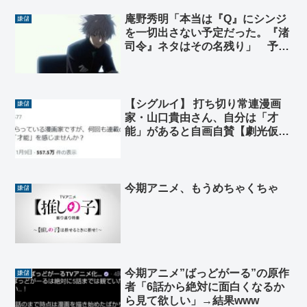
庵野秀明「本当は『Q』にシンジ
嫌儲
を一切出さない予定だった。『渚
司令』ネタはその名残り」 予定
通りで良かったのに……
【シグルイ】 打ち切り常連漫画
嫌儲
家・山口貴由さん、自分は「才
能」があると自画自賛【劇光仮
面】
今期アニメ、もうめちゃくちゃ
嫌儲
今期アニメ”ばっどがーる”の原作
嫌儲
者「6話から絶対に面白くなるか
ら見て欲しい」→結果www