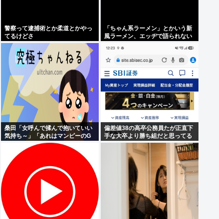
警察って逮捕術とか柔道とかやっ
「ちゃん系ラーメン」とかいう新
てるけどさ
風ラーメン、エッヂで語られない
www
桑田「女呼んで揉んで抱いていい
偏差値38の高卒公務員たが正直下
気持ち～」「あれはマンピーのG
手な大卒より勝ち組だと思ってる
スポット」これ女のファンはどう
いう気持ちで聴いてるの?