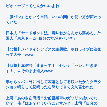
ビオトープってなんかいいよね
「腹パン」とかいう単語、いつの間にか使い方が変わっ
ていた・・・・・
日本人「ヤードポンド法、意味わからんから辞めろ」外
国人「東京ドーム○個分の方がヤバいぞ」
【悲報】メイドインアビスの主題歌、ホロライブに決ま
って大炎上www
【悲報】赤信号「止まって！」セレナ「セレナ行きま
す！」→そのまま進入www
車からタバコ外に出して灰落としてる奴いたからクラク
ション鳴らして怒鳴ったら降りてきて文句言われた...
上司「あのさあ田沼？お前営業車のガソリン抜いてな
い？」俺「はぁ？どういうことすか？」上司「自分の...