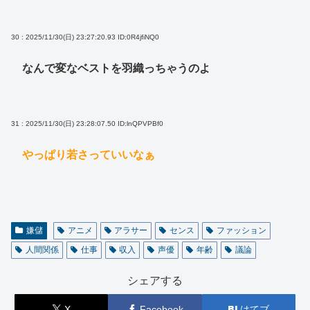
30 : 2025/11/30(日) 23:27:20.93
ID:0R4jfiNQ0
なんで変なベストを羽織っちゃうのよ
31 : 2025/11/30(日) 23:28:07.50
ID:lnQPVPBf0
やっぱり若さっていいなぁ
嫌儲
アニメ
アラサー
センス
ファッション
人間関係
仕事
収入
声優
年齢
議論
シェアする
X
Facebook
はてブ