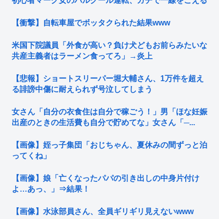
初心者マーク女のパルクール運転、ガチで一線をこえる
【衝撃】自転車屋でボッタクられた結果www
米国下院議員「外食が高い？負け犬どもお前らみたいな
共産主義者はラーメン食ってろ」→炎上
【悲報】ショートスリーパー堀大輔さん、1万件を超え
る誹謗中傷に耐えられず号泣してしまう
女さん「自分の衣食住は自分で稼ごう！」男「ほな妊娠
出産のときの生活費も自分で貯めてな」女さん「─...
【画像】姪っ子集団「おじちゃん、夏休みの間ずっと泊
ってくね」
【画像】娘「亡くなったパパの引き出しの中身片付け
よ…あっ、」⇒結果！
【画像】水泳部員さん、全員ギリギリ見えないwww