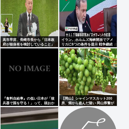
高市早苗、長崎市長から「日本政
イラン、ホルムズ海峡開放でアメ
府が核保有を検討していること」
リカに6つの条件を提示 戦争継続
を公然と批判され思いっきり睨み
へ
つける
『食料自給率』の低い日本が「核
【岡山】シャインマスカット200
兵器で国を守る！」って、頭おか
房、畑から盗んだ疑い 岡山県警が
しくね？食べ物止められたら終わ
男を逮捕
りじゃん