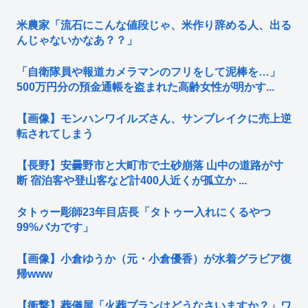
米農家「流石にこんな値段じゃ、米作り辞める人、出る
んじゃないかなあ？？」
「自衛隊員や報道カメラマンのフリをして泥棒を…」
500万円分の預金通帳を盗まれた高齢女性が明かす...
【画像】モンハンワイルズさん、サンブレイクに売上逆
転されてしまう
【長野】安曇野市と大町市で土砂崩落 山中の道路が寸
断 宿泊客や登山客など計400人近くが孤立か ...
タトゥー彫師23年目店長「タトゥー入れにくるやつ
99%バカです」
【画像】小倉ゆうか（元・小倉優香）が水着グラビア復
帰www
【衝撃】葬儀屋「火葬プランはどうなさいますか？」ワ