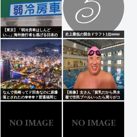
【東京】「弱冷房車はしんど
史上最低の競合ドラフト1位www
い…」海外旅行者も逃げる日本の
猛暑、だけど冷房意識は20年前の
まま
なんで長崎ってド田舎なのに原爆
【画像】女さん「貧乳だから男水
落とされたの☢☢☢？普通福岡じ
着で市民プールいったら周りがコ
ゃないの？
ソコソしだしてやばいwww」5万
いいね