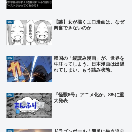
【謎】女が描くエ口漫画は、なぜ
嫌儲
興奮できないのか
韓国の「縦読み漫画」が、世界を
嫌儲
牛耳ってしまう。日本漫画は出遅
れてしまい、もう詰み状態。
『怪獣8号』アニメ化か。8/5に重
嫌儲
大発表
ドラゴンボール「簡単に生き返り
嫌儲