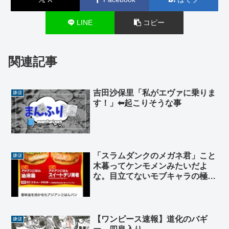
LINE
コピー
関連記事
吉田沙保里「私がエヴァに乗りま
嫌儲
す！」⬅起こりそうな事
「スラムダンクのメガネ君」こと
嫌儲
木暮ってケンモメンみたいだよ
な。目立てないモブキャラの極地
だろアレ。
【ワンピース速報】道化のバギ
嫌儲