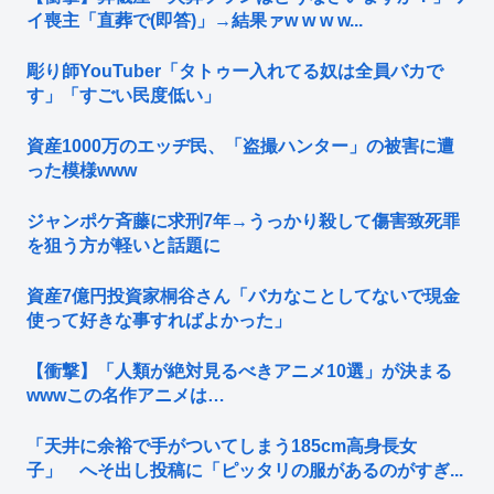
イ喪主「直葬で(即答)」→結果ァw w w w...
彫り師YouTuber「タトゥー入れてる奴は全員バカで
す」「すごい民度低い」
資産1000万のエッヂ民、「盗撮ハンター」の被害に遭
った模様www
ジャンポケ斉藤に求刑7年→うっかり殺して傷害致死罪
を狙う方が軽いと話題に
資産7億円投資家桐谷さん「バカなことしてないで現金
使って好きな事すればよかった」
【衝撃】「人類が絶対見るべきアニメ10選」が決まる
wwwこの名作アニメは…
「天井に余裕で手がついてしまう185cm高身長女
子」 へそ出し投稿に「ピッタリの服があるのがすぎ...