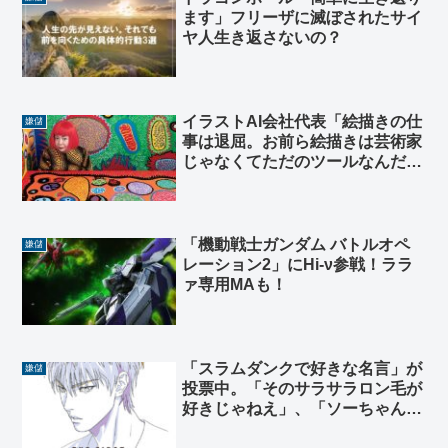
ます」フリーザに滅ぼされたサイ
ヤ人生き返さないの？
イラストAI会社代表「絵描きの仕
嫌儲
事は退屈。お前ら絵描きは芸術家
じゃなくてただのツールなんだ
ぞ」
「機動戦士ガンダム バトルオペ
嫌儲
レーション2」にHi-ν参戦！ララ
ァ専用MAも！
「スラムダンクで好きな名言」が
嫌儲
投票中。「そのサラサラロン毛が
好きじゃねえ」、「ソーちゃんの
写真飾ろうよ」など25候補