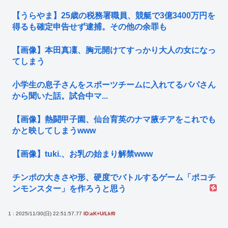
【うらやま】25歳の税務署職員、競艇で3億3400万円を
得るも確定申告せず逮捕。その他の余罪も
【画像】本田真凜、胸元開けてすっかり大人の女になっ
てしまう
小学生の息子さんをスポーツチームに入れてるパパさん
から聞いた話。試合中マ...
【画像】熱闘甲子園、仙台育英のナマ腋チアをこれでも
かと映してしまうwww
【画像】tuki.、お乳の始まり解禁www
チンポの大きさや形、硬度でバトルするゲーム「ポコチ
ンモンスター」を作ろうと思う
1 : 2025/11/30(日) 22:51:57.77
ID:aK+U/Lkf0