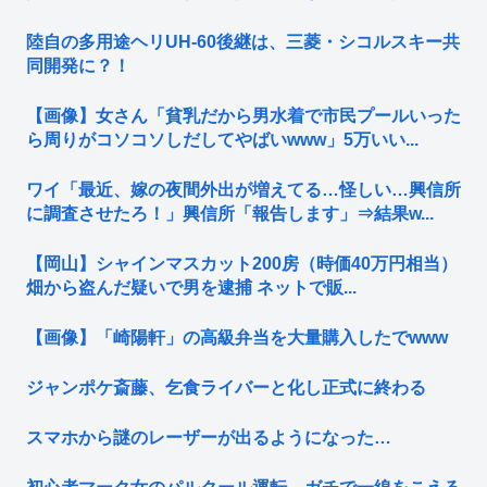
陸自の多用途ヘリUH-60後継は、三菱・シコルスキー共
同開発に？！
【画像】女さん「貧乳だから男水着で市民プールいった
ら周りがコソコソしだしてやばいwww」5万いい...
ワイ「最近、嫁の夜間外出が増えてる…怪しい…興信所
に調査させたろ！」興信所「報告します」⇒結果w...
【岡山】シャインマスカット200房（時価40万円相当）
畑から盗んだ疑いで男を逮捕 ネットで販...
【画像】「崎陽軒」の高級弁当を大量購入したでwww
ジャンポケ斎藤、乞食ライバーと化し正式に終わる
スマホから謎のレーザーが出るようになった…