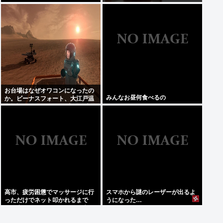
お台場はなぜオワコンになったの
みんなお昼何食べるの
か。ビーナスフォート、大江戸温
泉物語、Zepp Tokyo、大観覧車
高市、疲労困憊でマッサージに行
スマホから謎のレーザーが出るよ
っただけでネット叩かれるまで
うになった…
に。寝てないアピールと、馬鹿み
たいな被災地PVのせいか