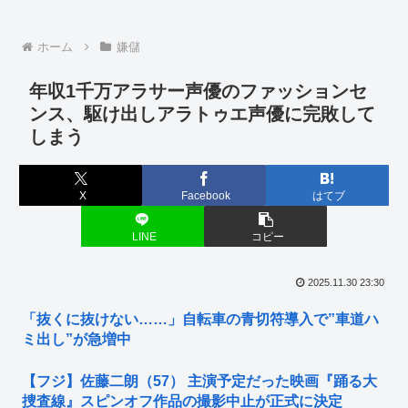
ホーム
嫌儲
年収1千万アラサー声優のファッションセ
ンス、駆け出しアラトゥエ声優に完敗して
しまう
X
Facebook
はてブ
LINE
コピー
2025.11.30 23:30
「抜くに抜けない……」自転車の青切符導入で”車道ハ
ミ出し”が急増中
【フジ】佐藤二朗（57） 主演予定だった映画『踊る大
捜査線』スピンオフ作品の撮影中止が正式に決定