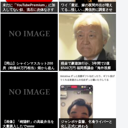
未だに「YouTubePremium」に加
ワイ「最近、嫁の夜間外出が増え
入してない奴、流石に勿体なさす
てる…怪しい…興信所に調査させ
ぎるwww
たろ！」興信所「報告します」⇒
結果www
【岡山】シャインマスカット200
税金で豪遊旅行か、3年間で2億
房（時価40万円相当）畑から盗ん
6500万円 福岡県議会「海外視察
だ疑いで男を逮捕 ネットで販売
費」公表、ありがとう自民党
【画像】「崎陽軒」の高級弁当を
ジャンポケ斎藤、乞食ライバーと
大量購入したでwww
化し正式に終わる