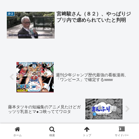
宮﨑駿さん（８２）、やっぱりジ
嫌儲
ブリ内で虐められていたと判明
週刊少年ジャンプ歴代最強の看板漫画、
「ワンピース」で確定するwww
藤本タツキの短編集のアニメ見たけどガ
ッツリ乳首とマ●コ映っててワロタ
ホーム
検索
トップ
サイドバー
コメント