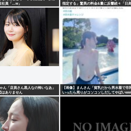
性社員「…w」
指定する」驚異の料金&量に反響続々「日
し！」
いけちゃん「店員さん黒人なの怖いなあ」
【画像】まんさん「貧乳だから男水着で市
図はありません
いったら周りがコソコソしだしてやばいww
いね