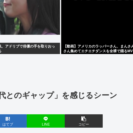
帆、アドリブで俳優の手を取りおっ
【動画】アメリカのラッパーさん、まんさ
る
さん集めてエチエチダンスを全裸で踊るMV
しまう❤
代とのギャップ」を感じるシーン
はてブ
LINE
コピー