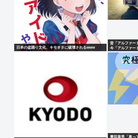
昔「アルファー
日本の盆踊り文化、キモオタに破壊されるwww
今「アルファー
じゃんwww」
豊田章男「車っ