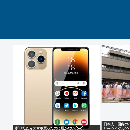
日本人、国内の
折りたたみスマホ買ったのに届かない(´;ω;`)
リーウイグル(ウ