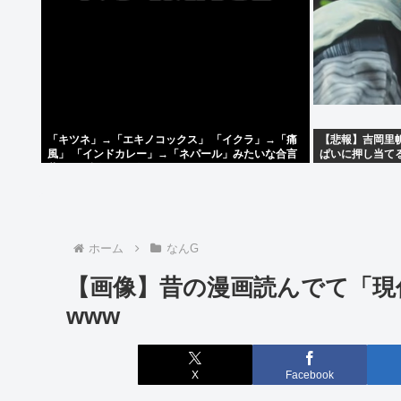
「キツネ」→「エキノコックス」 「イクラ」→「痛
【悲報】吉岡里
風」 「インドカレー」→「ネパール」みたいな合言
ぱいに押し当て
葉でしか話せない人いるでしょ？
ホーム
なんG
【画像】昔の漫画読んでて「現
www
X
Facebook