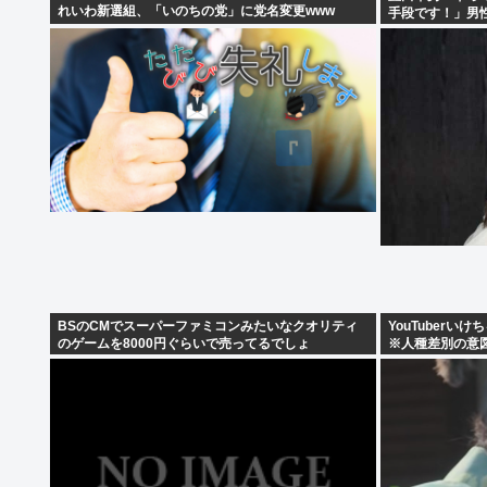
れいわ新選組、「いのちの党」に党名変更www
手段です！」男
BSのCMでスーパーファミコンみたいなクオリティ
YouTuber
のゲームを8000円ぐらいで売ってるでしょ
※人種差別の意