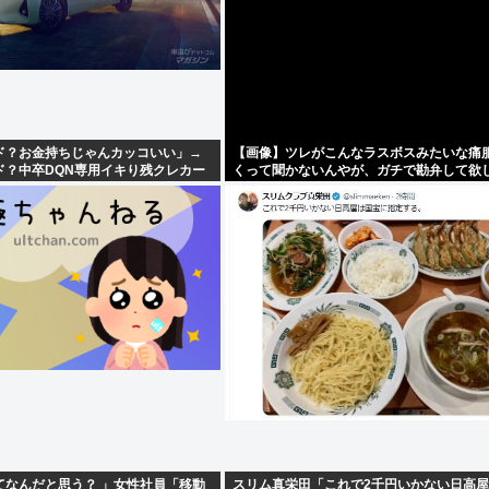
ド？お金持ちじゃんカッコいい」→
【画像】ツレがこんなラスボスみたいな痛
ド？中卒DQN専用イキり残クレカー
くって聞かないんやが、ガチで勘弁して欲
てなんだと思う？ 」女性社員「移動
スリム真栄田「これで2千円いかない日高