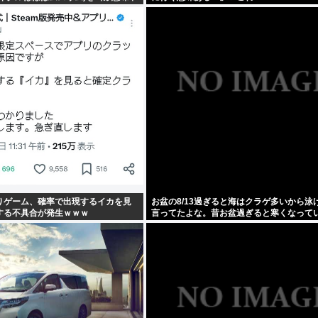
てしまう
りゲーム、確率で出現するイカを見
お盆の8/13過ぎると海はクラゲ多いから泳
する不具合が発生ｗｗｗ
言ってたよな。昔お盆過ぎると寒くなって