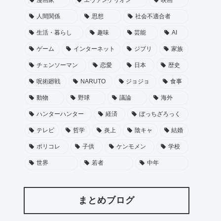
人間関係
思想
社会不適合者
生活・暮らし
趣味
芸能
AI
ゲーム
インターネット
ジブリ
家族
チェンソーマン
恋愛
日本
歴史
呪術廻戦
NARUTO
ジョジョ
食事
動物
野球
議論
海外
ハンターハンター
経済
ぼっちざろっく
テレビ
哲学
炎上
陰キャ
結婚
ポリコレ
子供
ケンモメン
学校
世界
若者
中年
まとめブログ