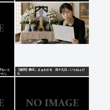
ャスコ」「共立薬科大学」
げないと
【疑問】葬式←まぁわかる 四十九日←いらねぇだ
いたし
ろ