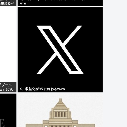
高屋恐るべ
ｗｗ
民プール
X、収益化が9/7に終わるwww
w」5万い