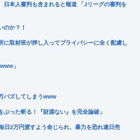
 日本人審判も含まれると報道 「Jリーグの審判を
いのか？！
難所に取材班が押し入ってプライバシーに全く配慮し
www」
万バズしてしまうwww
をぶった斬る！『財源ない』を完全論破」
に毎日2万円渡すよう命じられ、暴力を恐れ連日売