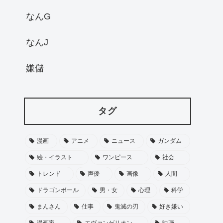
なんG
なんJ
嫌儲
タグ
漫画
アニメ
ニュース
ガンダム
絵・イラスト
ワンピース
社会
トレンド
声優
画像
人間
ドラゴンボール
男・女
心理
科学
まんさん
仕事
鬼滅の刃
好き嫌い
漫画家
エヴァンゲリオン
映画