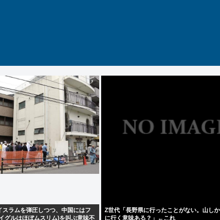
イスラムを弾圧しつつ、中国にはフ
Z世代「長野県に行ったことがない。山し
イグルはほぼムスリム)を叫ぶ意味不
に行く意味ある？」←これ