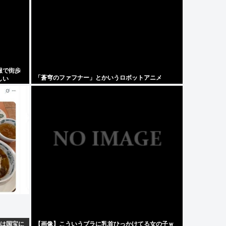
服で街歩
「蒼穹のファフナー」とかいうロボットアニメ
しい
屋は国宝に
【画像】こういうブラに乳首ひっかけてる女の子ｗ