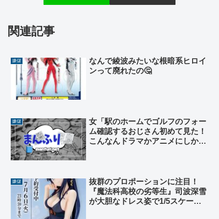
関連記事
なんで綾波みたいな根暗系ヒロイ
嫌儲
ンって廃れたの🤔
女「駅のホームでゴルフのフォー
嫌儲
ム確認するおじさん初めて見た！
こんなんドラマかアニメにしかい
ないと思ってた！実在するんだ！
キモ！」
抜群のプロポーションに注目！
嫌儲
『魔法科高校の劣等生』司波深雪
が大胆なドレス姿で1/5スケール
フィギュア化ｷﾀ━━━━━(ﾟ