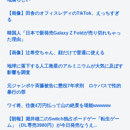
【画像】田舎のオフィスレディのTikTok、えっちすぎ
る
韓国人「日本で新発売Galaxy Z Foldが売り切れちゃっ
た理由」
【画像】辻希空ちゃん、顔だけで普通に使える
地球に落下する人工衛星のアルミニウムが大気に及ぼす
影響を調査
元ジャンポケ斉藤被告に懲役7年求刑 ロケバスで性的
暴行の罪
ワイ将、往復4万円払って山の絶景を堪能wwwww
【朗報】堀井雄二のSwitch独占ボードゲー「転生ゲー
ム」（DL専売3980円）が今日発売なうえ...