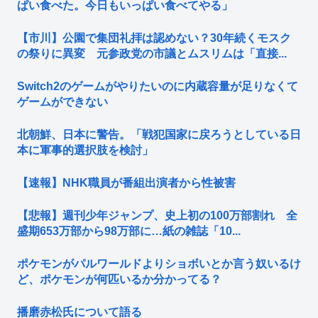
ぱい食べた。今日もいっぱい食べてやる」
【市川】公園で集団礼拝は認めない？30年続くモスク
の祭りに異変 元参政党の市議とムスリムは「直接...
Switch2のゲームがやりたいのに内蔵容量が足りなくて
ゲームができない
北朝鮮、日本に警告。「戦犯国家に戻ろうとしている日
本に軍事的選択肢を検討」
【速報】NHK職員が番組出演者から性被害
【悲報】週刊少年ジャンプ、史上初の100万部割れ 全
盛期653万部から98万部に…紙の雑誌「10...
ポケモンがパルワールドよりショボいとか言う奴いるけ
ど、ポケモンが何匹いるか分かってる？
播磨赤松氏について語る