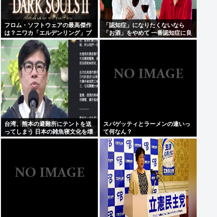
フロム・ソフトウェアの最高傑作
「認知症」になりたくないなら
は？ニワカ「エルデンリング」プ
「お酒」をやめて 一番認知症に良
レステ厨「ブラボ」逆張り「ダク
くないのは「お酒」と判明
ソ2」玄人ワイ「…」
台湾、熊本の避難所にテントを送
スパゲッティとラーメンの違いっ
ってしまう 日本の雑魚寝文化を壊
て何なん？
すな！