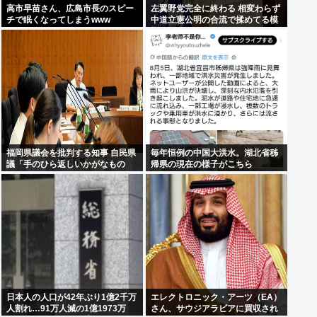
高市早苗さん、広島市長のスピー
左翼野党完全に終わる 相変わらず
チで眠くなってしまうwww
中道立憲公明の合流で揉めてる模
様
福岡県議会を批判する知事 自民県
毎年恒例の中国大洪水。湖北省秭
議「手のひら返しいかがなもの
帰県の現在の様子がこちら
か」
日本人の人口が42年ぶり1億2千万
エレクトロニック・アーツ（EA）
人割れ…91万人減の1億1973万
さん、サウジアラビアに買収され