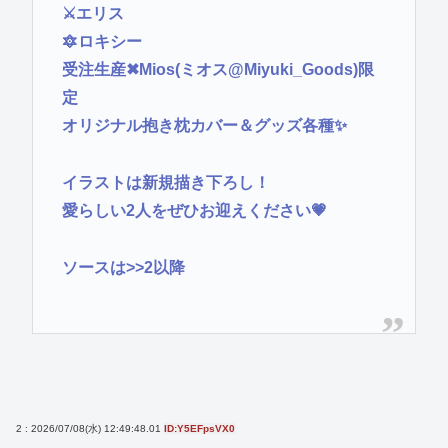
⚔エリス
🔯ロキシー
受注生産✖Mios(ミオス@Miyuki_Goods)限
定
オリジナル抱き枕カバー＆グッズ各種✨
イラストは新規描き下ろし！
愛らしい2人をぜひお迎えください💗
ソースは
>>2
以降
2 : 2026/07/08(水) 12:49:48.01
ID:Y5EFpsVX0