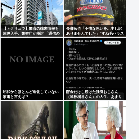
【トクリュウ】匿流の端末情報を
長瀬智也「不快な思いを…申し訳
遠隔入手、警察庁が検討 「通信の
ありませんでした」”すね毛ハラス
秘密」と整合性は
メント”を女性に謝罪
昭和からほとんど進化していない
貯金だけし続けた独身おじさん
家電と言えば？
（通称桐谷さん）の人生、あまり
に悲惨すぎるwww