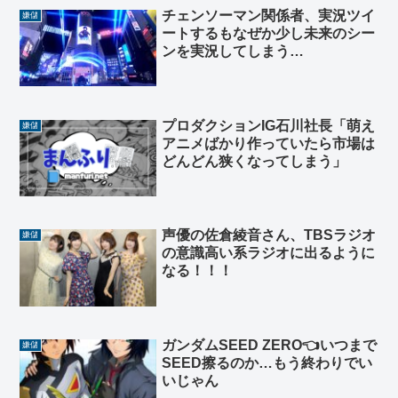
チェンソーマン関係者、実況ツイ
嫌儲
ートするもなぜか少し未来のシー
ンを実況してしまう…
プロダクションIG石川社長「萌え
嫌儲
アニメばかり作っていたら市場は
どんどん狭くなってしまう」
声優の佐倉綾音さん、TBSラジオ
嫌儲
の意識高い系ラジオに出るように
なる！！！
ガンダムSEED ZERO👈いつまで
嫌儲
SEED擦るのか…もう終わりでい
いじゃん