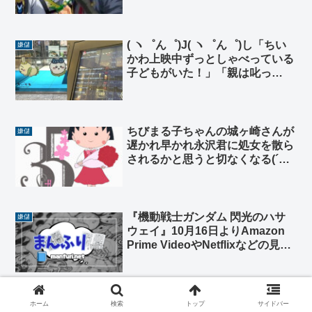
( ヽ゜ん゜)J( ヽ゜ん゜)し「ちい
嫌儲
かわ上映中ずっとしゃべっている
子どもがいた！」「親は叱っ
て！」「大人しくできない子は映
画館早い」
ちびまる子ちゃんの城ヶ崎さんが
嫌儲
遅かれ早かれ永沢君に処女を散ら
されるかと思うと切なくなる(´・
ω・`)
『機動戦士ガンダム 閃光のハサ
嫌儲
ウェイ』10月16日よりAmazon
Prime VideoやNetflixなどの見放
題を含む動画配信がスタート！
【正論】アニメ監督・押井守さん
嫌儲
ホーム
検索
トップ
サイドバー