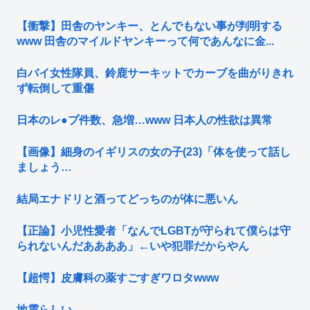
【衝撃】田舎のヤンキー、とんでもない事が判明する
www 田舎のマイルドヤンキーって何であんなに金...
白バイ女性隊員、鈴鹿サーキットでカーブを曲がりきれ
ず転倒して重傷
日本のレ●プ件数、急増…www 日本人の性欲は異常
【画像】細身のイギリスの女の子(23)「体を使って話し
ましょう…
結局エナドリと酒ってどっちのが体に悪いん
【正論】小児性愛者「なんでLGBTが守られて僕らは守
られないんだああああ」←いや犯罪だからやん
【超愕】皮膚科の薬すごすぎワロタwww
地震らしい