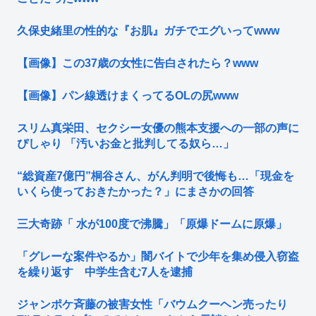
久保史緒里の性的な『お肌』ガチでエグいってwww
【画像】この37歳の女性に告白されたら？www
【画像】パン線透けまくってるOLの尻www
スリム真栄田、セクシー女優の熊本支援への一部の声に
ぴしゃり 「汚いお金と批判してる奴ら…」
“総資産7億円”桐谷さん、がん判明で後悔も…「現金を
いくら使っておきたかった？」にまさかの回答
三大奇跡「 水が100度で沸騰」「原爆ドームに原爆」
「グレーな案件やるか」闇バイトで少年を集め侵入窃盗
を繰り返す 中学生含む7人を逮捕
ジャンポケ斉藤の被害女性「バウムクーヘン売ったり