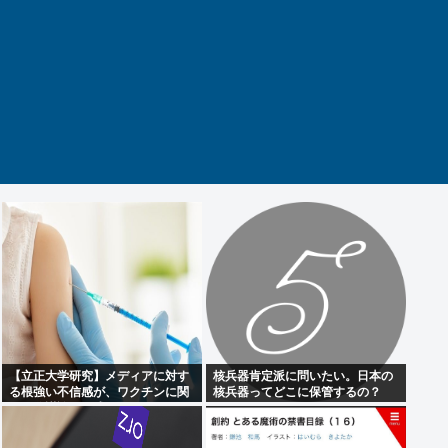
【立正大学研究】メディアに対す
核兵器肯定派に問いたい。日本の
る根強い不信感が、ワクチンに関
核兵器ってどこに保管するの？
する陰謀論の形成につながってい
る