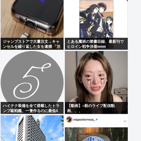
ジャンプストアで大量注文→キャ
とある魔術の禁書目録、最新刊で
ンセルを繰り返した女を逮捕 「注
ヒロイン戦争決着www
文で欲求が満たされた」総額43億
円
ハイテク装備を全て搭載したトラ
【動画】○殺のライブ配信動
ンプ級戦艦、一隻作るのに最低4
画、、、
兆円かかりいきなり詰む