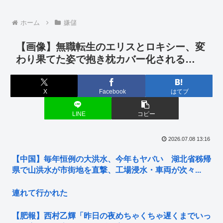
ホーム
嫌儲
【画像】無職転生のエリスとロキシー、変
わり果てた姿で抱き枕カバー化される…
X
Facebook
はてブ
LINE
コピー
2026.07.08 13:16
【中国】毎年恒例の大洪水、今年もヤバい 湖北省秭帰
県で山洪水が市街地を直撃、工場浸水・車両が次々...
連れて行かれた
【肥報】西村乙輝「昨日の夜めちゃくちゃ遅くまでいっ