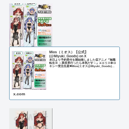
Mios（ミオス）【公式】
(@Miyuki_Goods) on X
本日より予約受付を開始致しました👏アニメ『無職
転生Ⅲ ～異世界行ったら本気だす～』⚔エリス🔯ロ
キシー受注生産✖Mios(ミオス@Miyuki_Goods)限
定オリジナル抱き枕カバー＆グッズ各種✨✅締め切
りは８／９（日）まで⏰【SHOPリンク...
x.com