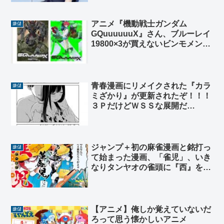
∀ﾟ)━━━━!!
アニメ『機動戦士ガンダム
嫌儲
GQuuuuuuX』さん、ブルーレイ
19800×3が買えないビンモメンの
ために特典映像を見る権利（※期
間限定）を販売！
青春漫画にリメイクされた『カラ
嫌儲
ミざかり』が更新されたぞ！！！
３ＰだけどＷＳＳな展開だ
ぞ！！！10万部突破したぞ！！！
ジャンプ＋初の麻雀漫画と銘打っ
嫌儲
て始まった漫画、「雀児」、いき
なりタンヤオの雀頭に『西』を使
う痛恨のミス… 編集仕事しろ
【アニメ】俺しか覚えていないだ
嫌儲
ろって思う懐かしいアニメ