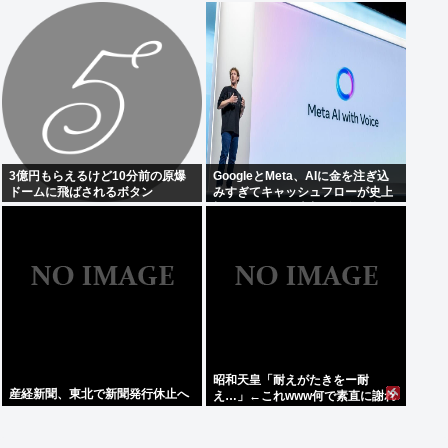
人、外国人は35万人増
てしまう。これはハラールゲーム
爆誕か
3億円もらえるけど10分前の原爆
GoogleとMeta、AIに金を注ぎ込
ドームに飛ばされるボタン
みすぎてキャッシュフローが史上
初のマイナス。売却か保有で内ゲ
バ始まる
昭和天皇「耐えがたきをー耐
産経新聞、東北で新聞発行休止へ
え…」←これwww何で素直に謝れ
ねーの？？！？