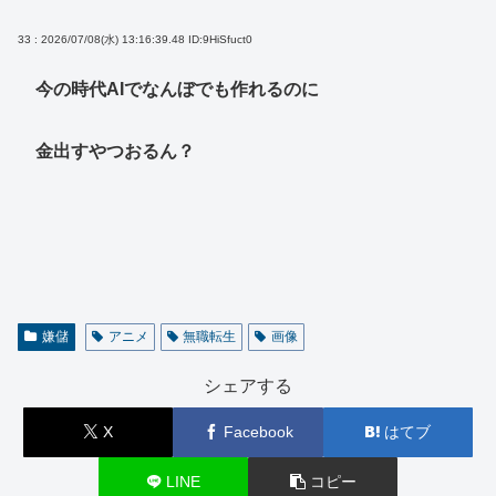
33 : 2026/07/08(水) 13:16:39.48
ID:9HiSfuct0
今の時代AIでなんぼでも作れるのに
金出すやつおるん？
嫌儲
アニメ
無職転生
画像
シェアする
X
Facebook
はてブ
LINE
コピー