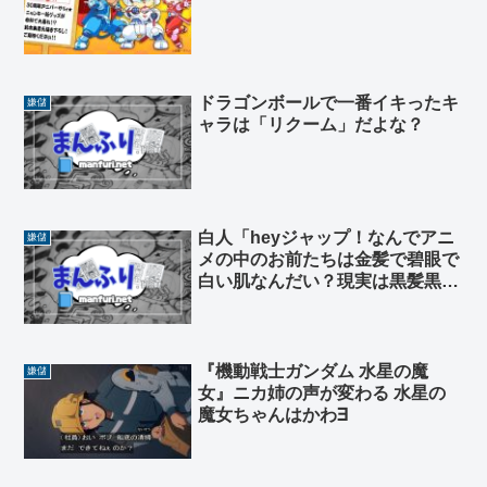
ドラゴンボールで一番イキったキ
嫌儲
ャラは「リクーム」だよな？
白人「heyジャップ！なんでアニ
嫌儲
メの中のお前たちは金髪で碧眼で
白い肌なんだい？現実は黒髪黒目
に汚い黄色肌で顔潰れてるじゃね
ーか」
『機動戦士ガンダム 水星の魔
嫌儲
女』ニカ姉の声が変わる 水星の
魔女ちゃんはかわ∃