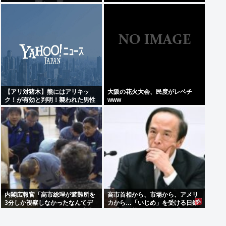
ュニアさん追悼
よ;;」
【アリ対猪木】熊にはアリキッ
大阪の花火大会、民度がレベチ
ク！が有効と判明！襲われた男性
www
「アリキックで追っ払った」
内閣広報官「高市総理が避難所を
高市首相から、市場から、アメリ
3分しか視察しなかったなんてデ
カから…「いじめ」を受ける日銀
マ！50分いたぞ 」 →しかし事実
が「四面楚歌」を脱する「たった
上の視察は数分で正解
1つの正しい方法」とは何か