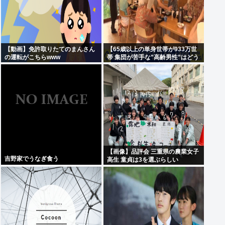
【動画】免許取りたてのまんさん
【65歳以上の単身世帯が933万世
の運転がこちらwww
帯 集団が苦手な”高齢男性”はどう
生きていく？】孤独死のリスク
も…専門家 「8日以上見つからな
いのも圧倒的に男性」
【画像】品評会 三重県の農業女子
吉野家でうなぎ食う
高生 童貞は3を選ぶらしい