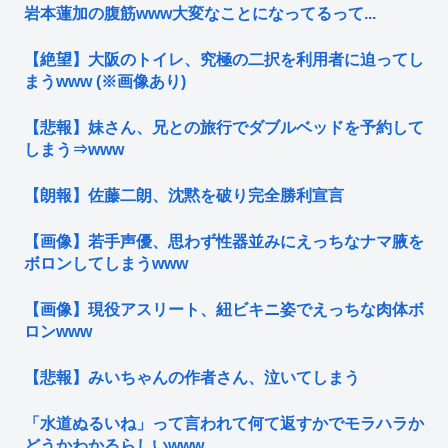
岩本蓮加の腹筋www大変なことになってるって...
【絶望】大阪のトイレ、究極の二択を利用者に迫ってし
まうwww (※画像あり)
【悲報】妹さん、兄との旅行でダブルベッドを予約して
しまう⇒www
【朗報】佐藤二朗、沈黙を破り完全勝利宣言
【画像】若手声優、思わず性器並みにえっちなナマ腋を
ボロンしてしまうwww
【画像】現役アスリート、紐ビキニ姿でえっちな肉体ボ
ロンwww
【悲報】みいちゃんの作者さん、泣いてしまう
「水道ぬるいね」って言われて何て返すかでモラハラか
どうかわかるらしいwww