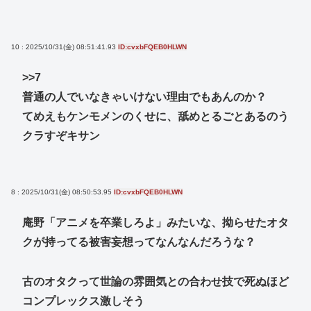
10 : 2025/10/31(金) 08:51:41.93
ID:cvxbFQEB0HLWN
>>7
普通の人でいなきゃいけない理由でもあんのか？
てめえもケンモメンのくせに、舐めとるごとあるのう
クラすぞキサン
8 : 2025/10/31(金) 08:50:53.95
ID:cvxbFQEB0HLWN
庵野「アニメを卒業しろよ」みたいな、拗らせたオタ
クが持ってる被害妄想ってなんなんだろうな？
古のオタクって世論の雰囲気との合わせ技で死ぬほど
コンプレックス激しそう