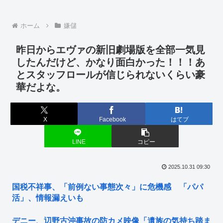
ホーム
嫌儲
昨日からエヴァの新旧劇場版を全部一気見
したんだけど、かなり面白かった！！！あ
とスタッフロールが信じられないくらい豪
華だよな。
X
Facebook
はてブ
LINE
コピー
2025.10.31 09:30
国税不祥事、「前例ない事態次々」に危機感 「パパ
活」、情報漏えいも
デニー、辺野古沖事故の防カメ映像「遺族の気持ち踏ま