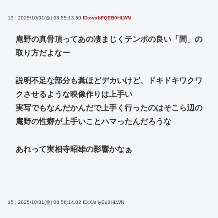
13 : 2025/10/31(金) 08:55:13.50
ID:cvxbFQEB0HLWN
庵野の真骨頂ってあの凄まじくテンポの良い「間」の
取り方だよなー
説明不足な部分も糞ほどデカいけど、ドキドキワクワ
クさせるような映像作りは上手い
実写でもなんだかんだで上手く行ったのはそこら辺の
庵野の性癖が上手いことハマったんだろうな
あれって実相寺昭雄の影響かなぁ
15 : 2025/10/31(金) 08:56:14.02
ID:X/sIiyEu0HLWN