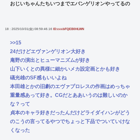
おじいちゃんたちいつまでエバンゲリオンやってるの
18 : 2025/10/31(金) 08:59:46.16
ID:cvxbFQEB0HLWN
>>15
24だけどエヴァンゲリオン大好き
庵野の演出とヒューマニズムが好き
山下いくとの異様に細かいメカ設定画とかも好き
礒光雄のSF感もいいよね
本田雄とかの旧劇のエヴァプロレスの作画はめっちゃ
重量感あって好き。CGだとああいうのは難しいのか
な？って
貞本のキャラ好きだったんだけどライダイハンがどう
のこうの言ってるやつでちょっと下品でついていけな
くなった