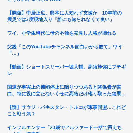
【胸熱】中居正広、熊本に人知れず支援か 10年前の
震災では3度現地入り「誰にも知られなくて良い」
ワイ、小学生時代に母の不倫を発見し人格が壊れる
父親「このYouTubeチャンネル面白いから観て」ワイ
「…」
【動画】ショートスリーパー堀大輔、高須幹弥にブチギ
レ
国連が事実上の機能停止に陥りつつあると関係者が告
白、特に役に立たないくせに高給だけ毟り取った結果...
【謎】サウジ・パキスタン・トルコが軍事同盟…これど
こと戦う気？
インフルエンサー「20歳でアルファード一括で買えち