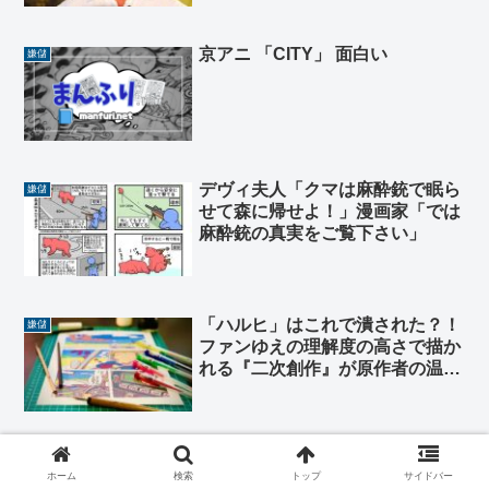
京アニ 「CITY」 面白い
嫌儲
デヴィ夫人「クマは麻酔銃で眠ら
嫌儲
せて森に帰せよ！」漫画家「では
麻酔銃の真実をご覧下さい」
「ハルヒ」はこれで潰された？！
嫌儲
ファンゆえの理解度の高さで描か
れる『二次創作』が原作者の温め
ていたネタとかぶってしまうとい
う、悲劇
褐色アニメキャラで誰とセクロス
嫌儲
ホーム
検索
トップ
サイドバー
したい？👧🏽👩🏽👩🏽‍🦱