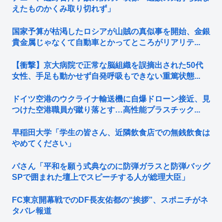
えたものかくみ取り切れず」
国家予算が枯渇したロシアが山賊の真似事を開始、金銀
貴金属じゃなくて自動車とかってところがリアリテ...
【衝撃】京大病院で正常な脳組織を誤摘出された50代
女性、手足も動かせず自発呼吸もできない重篤状態...
ドイツ空港のウクライナ輸送機に自爆ドローン接近、見
つけた空港職員が蹴り落とす…高性能プラスチック...
早稲田大学「学生の皆さん、近隣飲食店での無銭飲食は
やめてください」
パさん「平和を願う式典なのに防弾ガラスと防弾バッグ
SPで囲まれた壇上でスピーチする人が総理大臣」
FC東京開幕戦でのDF長友佑都の“挨拶”、スポニチがネ
タバレ報道