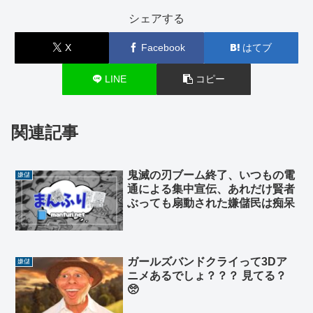
シェアする
X
Facebook
はてブ
LINE
コピー
関連記事
鬼滅の刃ブーム終了、いつもの電
嫌儲
通による集中宣伝、あれだけ賢者
ぶっても扇動された嫌儲民は痴呆
ガールズバンドクライって3Dア
嫌儲
ニメあるでしょ？？？ 見てる？
🥺