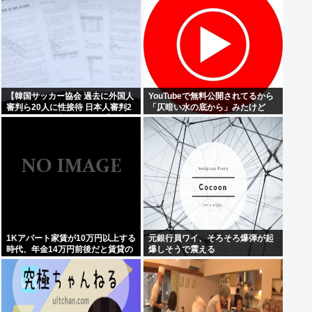
【韓国サッカー協会 過去に外国人
YouTubeで無料公開されてるから
審判ら20人に性接待 日本人審判2
「仄暗い水の底から」みたけど
人も含む…一度も負けなし】韓国
でサッカーファンや国民から怒り
と失望の声
1Kアパート家賃が10万円以上する
元銀行員ワイ、そろそろ爆弾が起
時代、年金14万円前後だと賃貸の
爆しそうで震える
人は無理じゃね？