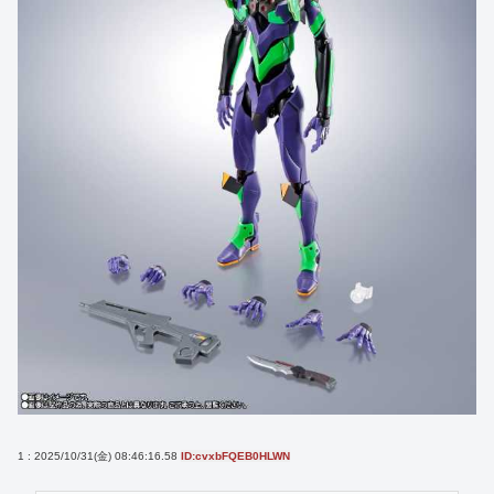
1 : 2025/10/31(金) 08:46:16.58
ID:cvxbFQEB0HLWN