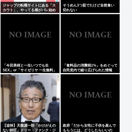
ジャップの転職サイトにある「ス
そうめん3つ茹でたけど全然食い
カウト」、やってる感がバレ始め
切れない
るwww
「今田美桜と一生いつでも生
「食料品の消費税1%」をめぐって
SEX」or「サイゼリヤ 一生無料」
自民党内で繰り広げられた情報
www
戦…！ウソまで飛び交った密室会
議の発言
【追悼】天龍源一郎「かけがえの
政府「だから女性に子供を産んで
ない師匠」ドリー・ファンク・ジ
もらうには、どうしたらいいの