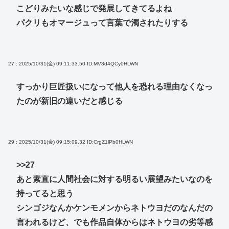
こどりみたいな感じで発展してきてるよね
パクリもオマージュって言葉で濁されたりする
27 : 2025/10/31(金) 09:11:33.50
ID:MV8d4QCy0HLWN
すっかり巨匠扱いになって他人を恐れる理由なくなっ
たのが新旧の違いだと感じる
29 : 2025/10/31(金) 09:15:09.32
ID:CrgZ1lPb0HLWN
>>27
あと素直に人間社会に対する明るい展望みたいなのを
持ってると思う
シンゴジなんかケンモメンからネトウヨだのなんだの
言われるけど、でも作品自体からはネトウヨの劣等感