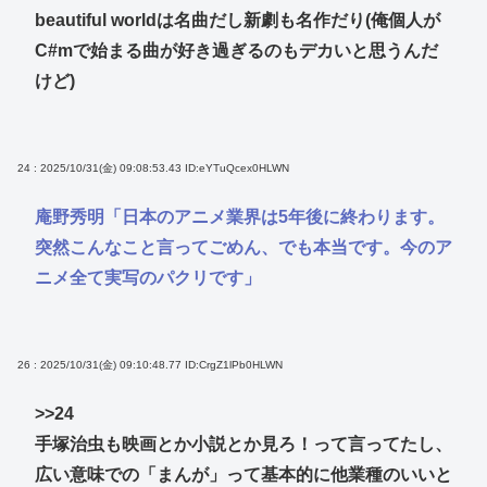
beautiful worldは名曲だし新劇も名作だり(俺個人が
C#mで始まる曲が好き過ぎるのもデカいと思うんだ
けど)
24 : 2025/10/31(金) 09:08:53.43
ID:eYTuQcex0HLWN
庵野秀明「日本のアニメ業界は5年後に終わります。
突然こんなこと言ってごめん、でも本当です。今のア
ニメ全て実写のパクリです」
26 : 2025/10/31(金) 09:10:48.77
ID:CrgZ1lPb0HLWN
>>24
手塚治虫も映画とか小説とか見ろ！って言ってたし、
広い意味での「まんが」って基本的に他業種のいいと