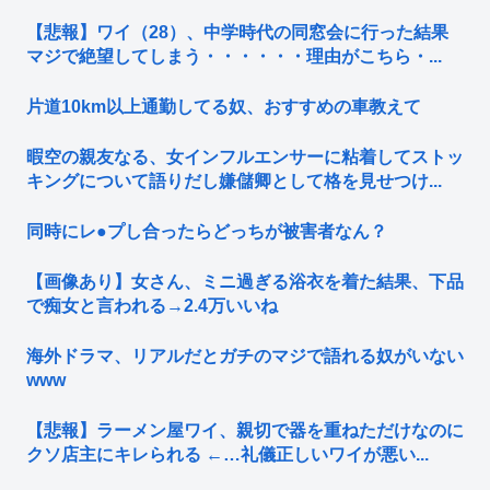
【悲報】ワイ（28）、中学時代の同窓会に行った結果
マジで絶望してしまう・・・・・・理由がこちら・...
片道10km以上通勤してる奴、おすすめの車教えて
暇空の親友なる、女インフルエンサーに粘着してストッ
キングについて語りだし嫌儲卿として格を見せつけ...
同時にレ●プし合ったらどっちが被害者なん？
【画像あり】女さん、ミニ過ぎる浴衣を着た結果、下品
で痴女と言われる→2.4万いいね
海外ドラマ、リアルだとガチのマジで語れる奴がいない
www
【悲報】ラーメン屋ワイ、親切で器を重ねただけなのに
クソ店主にキレられる ←…礼儀正しいワイが悪い...