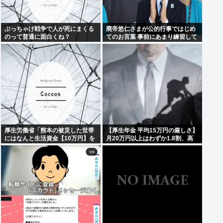
ぶっちゃけ戦争で人が死にまくる
廃帝悠仁さまが公的行事ではじめ
のって普通に面白くね？
てのお言葉 事前にあまり練習して
ないっぽい。滑舌悪いし大丈夫な
の
厚生労働省「熊本の被災した世帯
【厚生年金 平均15万円の厳しさ】
にはなんと生活資金【10万円】を
月20万円以上はわずか1.8割、高
無利子で貸してあげます」
齢夫婦は毎月4.2万円の赤字に