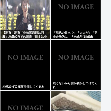
【高市】高市「非核三原則は邪
「現代の日本で」「大人が」「完
魔」原爆式典での高市「日本は非
全合法的に」「未成年(18歳未
核三原則を堅持しており、唯一の
満)」と性行為をする方法ってある
被爆国として…」お目々パチパチ
の？
ッ
眠くないから誰か寝かしつけてく
札幌20.6℃ 深夜徘徊してくるわ
れ