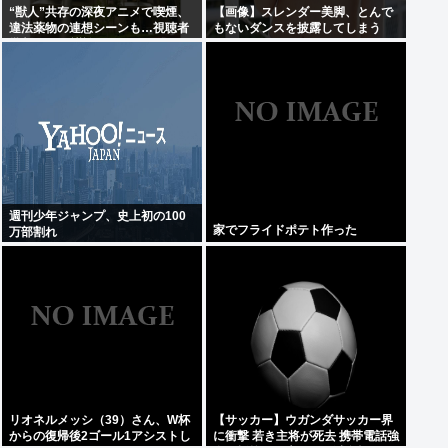
“獣人”共存の深夜アニメで喫煙、
【画像】スレンダー美脚、とんで
違法薬物の連想シーンも…視聴者
もないダンスを披露してしまう
批判でBPO議論
www
週刊少年ジャンプ、史上初の100
家でフライドポテト作った
万部割れ
リオネルメッシ（39）さん、W杯
【サッカー】ウガンダサッカー界
からの復帰後2ゴール1アシストし
に衝撃 若き主将が死去 携帯電話強