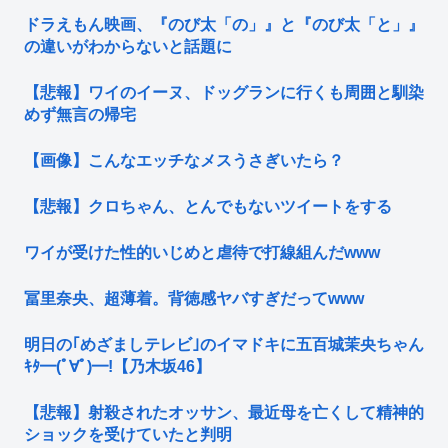
ドラえもん映画、『のび太「の」』と『のび太「と」』
の違いがわからないと話題に
【悲報】ワイのイーヌ、ドッグランに行くも周囲と馴染
めず無言の帰宅
【画像】こんなエッチなメスうさぎいたら？
【悲報】クロちゃん、とんでもないツイートをする
ワイが受けた性的いじめと虐待で打線組んだwww
冨里奈央、超薄着。背徳感ヤバすぎだってwww
明日の｢めざましテレビ｣のイマドキに五百城茉央ちゃん
ｷﾀ━(ﾟ∀ﾟ)━!【乃木坂46】
【悲報】射殺されたオッサン、最近母を亡くして精神的
ショックを受けていたと判明