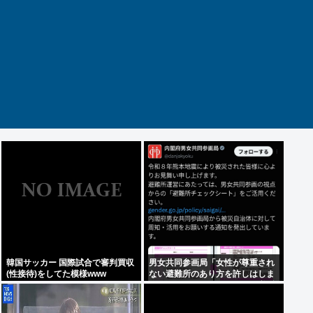
韓国サッカー 国際試合で審判買収
男女共同参画局「女性が尊重され
(性接待)をしてた模様www
ない避難所のあり方を許しはしま
せん、このチェックシートを必ず
遵守してください」