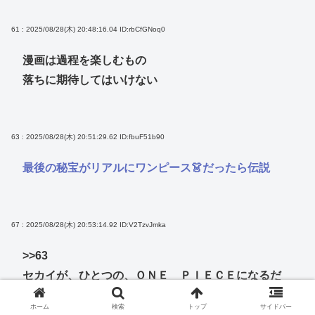
61 : 2025/08/28(木) 20:48:16.04
ID:rbCfGNoq0
漫画は過程を楽しむもの
落ちに期待してはいけない
63 : 2025/08/28(木) 20:51:29.62
ID:fbuF51b90
最後の秘宝がリアルにワンピース👗だったら伝説
67 : 2025/08/28(木) 20:53:14.92
ID:V2TzvJmka
>>63
セカイが、ひとつの、ＯＮＥ ＰＩＥＣＥになるだ
よ。
ホーム
検索
トップ
サイドバー