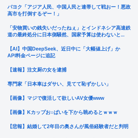
パヨク「アジア人民、中国人民と連帯して戦おー！悪政
高市を打倒するぞー！」
「安物買いの銭失いだったねぇ」とインドネシア高速鉄
道の最終処分に日本側騒然、国家予算は使わないと...
【AI】中国DeepSeek、近日中に「大幅値上げ」か
API料金ページに追記
【速報】注文厨の女を逮捕
専門家「日本車はダサい、見てて恥ずかしい」
【画像】マジで復活して欲しいAV女優www
【画像】Kカップお○ぱいを下から眺めるとｗｗｗ
【悲報】結婚して2年目の奥さんが風俗経験者だと判明