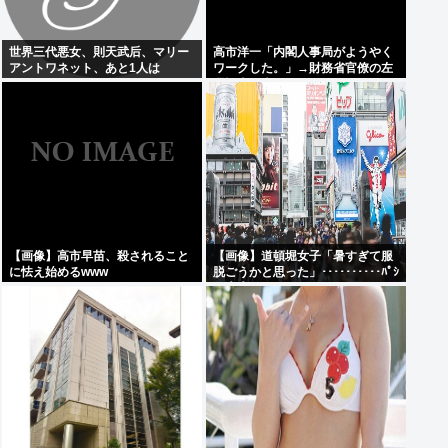
世界三代悪女、則天武后、マリー
高市洋一「内閣人事局がようやく
アントワネット、あと1人は
ワークした。」→財務省官僚の左
遷記事を喜んでポスト
【画像】高市早苗、殺されること
【画像】道頓堀女子「暑すぎて服
に怯え始めるwww
脱ごうかと思った」･･････････ﾊﾟｼ
ｬｯ！！