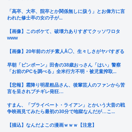
「高卒、大卒、院卒とか関係無しに扱う」とお偉方に言
われた修士卒の女の子が...
【画像】このボケて、破壊力ありすぎてクッソワロタ
www
【画像】20年前のガチ素人Å◯、生々しさがヤバすぎる
早朝「ピンポーン」田舎の38歳おっさん「はい」警察
「お前のPCを調べる」全米行方不明・被児童搾取...
【悲報】霜降り明星粗品さん、後輩芸人のファンから苦
言を呈されブチギレ発狂…
すまん、「プライベート・ライアン」とかいう大昔の戦
争映画見てみたら最初の30分で地獄なんだが…こ...
【描込】なんだよこの漫画ｗｗｗ【注意】