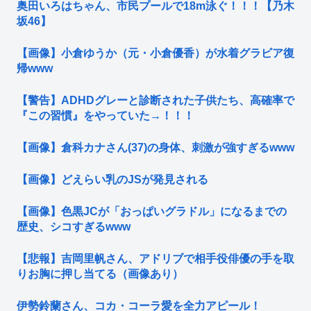
奥田いろはちゃん、市民プールで18m泳ぐ！！！【乃木
坂46】
【画像】小倉ゆうか（元・小倉優香）が水着グラビア復
帰www
【警告】ADHDグレーと診断された子供たち、高確率で
『この習慣』をやっていた→！！！
【画像】倉科カナさん(37)の身体、刺激が強すぎるwww
【画像】どえらい乳のJSが発見される
【画像】色黒JCが「おっぱいグラドル」になるまでの
歴史、シコすぎるwww
【悲報】吉岡里帆さん、アドリブで相手役俳優の手を取
りお胸に押し当てる（画像あり）
伊勢鈴蘭さん、コカ・コーラ愛を全力アピール！