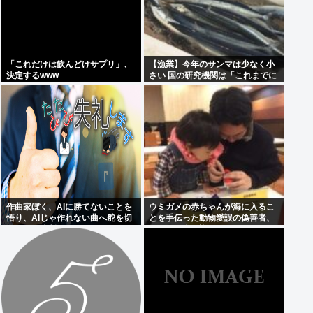
「これだけは飲んどけサプリ」、
【漁業】今年のサンマは少なく小
決定するwww
さい 国の研究機関は「これまでに
なく厳しい年になる」
作曲家ぼく、AIに勝てないことを
ウミガメの赤ちゃんが海に入るこ
悟り、AIじゃ作れない曲へ舵を切
とを手伝った動物愛誤の偽善者、
ることを決断
最悪の結末を迎える