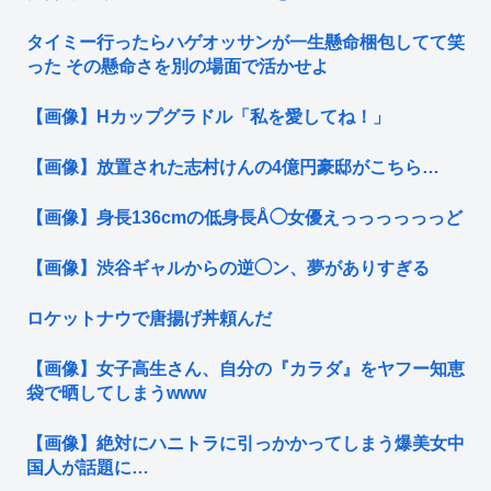
タイミー行ったらハゲオッサンが一生懸命梱包してて笑
った その懸命さを別の場面で活かせよ
【画像】Hカップグラドル「私を愛してね！」
【画像】放置された志村けんの4億円豪邸がこちら…
【画像】身長136cmの低身長Å◯女優えっっっっっっど
【画像】渋谷ギャルからの逆◯ン、夢がありすぎる
ロケットナウで唐揚げ丼頼んだ
【画像】女子高生さん、自分の『カラダ』をヤフー知恵
袋で晒してしまうwww
【画像】絶対にハニトラに引っかかってしまう爆美女中
国人が話題に…