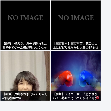
てしまうwww
盗に抵抗した末に石で滅多打ち…
国民が怒り「リーダーを失った」
【訃報】任天堂、ガチで終わる…
【高市日本】高市早苗、第二の山
世界中でゲーム機が売れなくなっ
上にビビり散らかし大量のSPを従
てしまった模様
え演説台にも全面防弾ガラスを設
置
【画像】片山さつき（67）ちゃん
【衝撃】メイウェザー「恵まれな
の防災服www
い子へ募金？そいつらが俺に何か
してくれたのか・・・・・・？」
⇒！！！