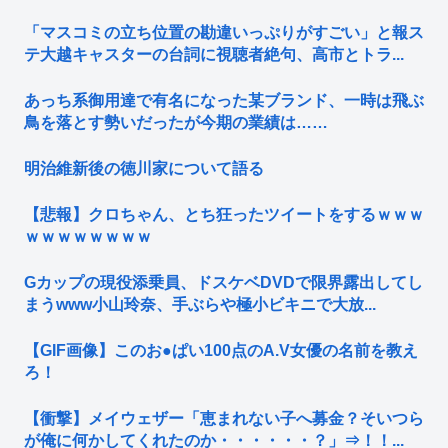
「マスコミの立ち位置の勘違いっぷりがすごい」と報ス
テ大越キャスターの台詞に視聴者絶句、高市とトラ...
あっち系御用達で有名になった某ブランド、一時は飛ぶ
鳥を落とす勢いだったが今期の業績は……
明治維新後の徳川家について語る
【悲報】クロちゃん、とち狂ったツイートをするｗｗｗ
ｗｗｗｗｗｗｗｗ
Gカップの現役添乗員、ドスケベDVDで限界露出してし
まうwww小山玲奈、手ぶらや極小ビキニで大放...
【GIF画像】このお●ぱい100点のA.V女優の名前を教え
ろ！
【衝撃】メイウェザー「恵まれない子へ募金？そいつら
が俺に何かしてくれたのか・・・・・・？」⇒！！...