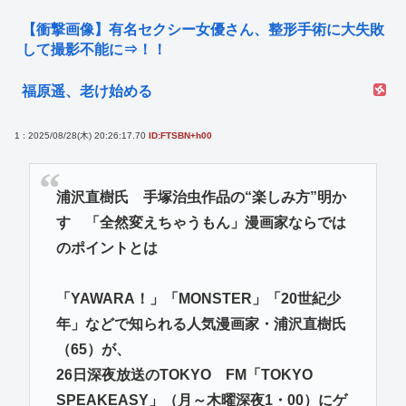
【衝撃画像】有名セクシー女優さん、整形手術に大失敗
して撮影不能に⇒！！
福原遥、老け始める
1 : 2025/08/28(木) 20:26:17.70
ID:FTSBN+h00
浦沢直樹氏 手塚治虫作品の“楽しみ方”明か
す 「全然変えちゃうもん」漫画家ならでは
のポイントとは
「YAWARA！」「MONSTER」「20世紀少
年」などで知られる人気漫画家・浦沢直樹氏
（65）が、
26日深夜放送のTOKYO FM「TOKYO
SPEAKEASY」（月～木曜深夜1・00）にゲ