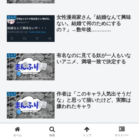
女性漫画家さん「結婚なんて興味
なんJ
ない。結婚て何のためにする
の？」→数年後…………
有名なのに見てる奴が一人もいな
なんJ
いアニメ、満場一致で決定する
作者は「このキャラ人気出そうだ
なんJ
な」と思って描いたけど、実際は
嫌われたキャラ
ワイ、イラストレータ志望ニート
なんJ
ホーム
検索
トップ
サイドバー
やけど活動休止する