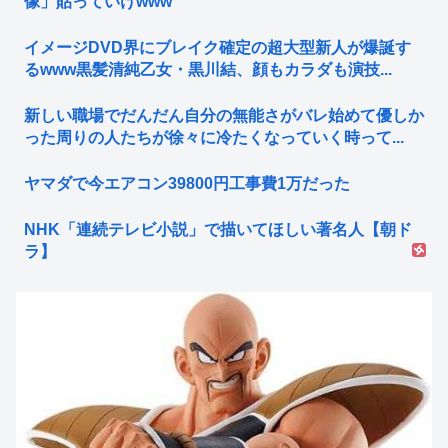
像」貼っていけwww
イメージDVD界にブレイク確定の超大型新人が爆誕す
るwww黒髪清純乙女・黒川結、顔もカラダも演技...
新しい職場でだんだん自分の無能さがバレ始めて優しか
った周りの人たちが徐々に冷たくなっていく時って...
ヤマダで今エアコン39800円工事費1万だった
NHK「連続テレビ小説」で描いてほしい著名人【朝ド
ラ】