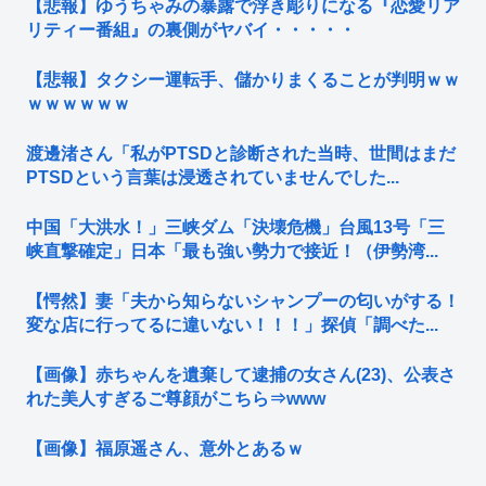
【悲報】ゆうちゃみの暴露で浮き彫りになる『恋愛リア
リティー番組』の裏側がヤバイ・・・・・
【悲報】タクシー運転手、儲かりまくることが判明ｗｗ
ｗｗｗｗｗｗ
渡邊渚さん「私がPTSDと診断された当時、世間はまだ
PTSDという言葉は浸透されていませんでした...
中国「大洪水！」三峡ダム「決壊危機」台風13号「三
峡直撃確定」日本「最も強い勢力で接近！（伊勢湾...
【愕然】妻「夫から知らないシャンプーの匂いがする！
変な店に行ってるに違いない！！！」探偵「調べた...
【画像】赤ちゃんを遺棄して逮捕の女さん(23)、公表さ
れた美人すぎるご尊顔がこちら⇒www
【画像】福原遥さん、意外とあるｗ