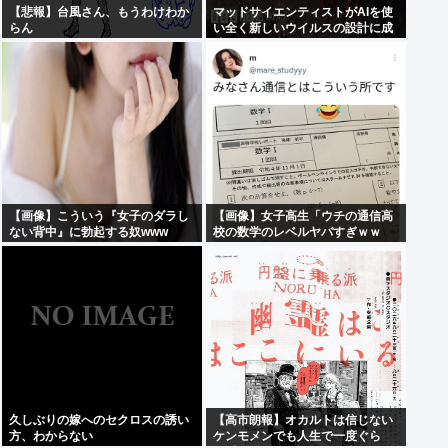
【悲報】台風さん、もうわけわか
マッドサイエンティストがAIを使
らん
い全く新しいウイルスの設計に成
功
【画像】こういう『女子のダラし
【画像】女子高生「ウチの通信高
ない背中』に勃起する奴www
校の数学のレベルヤバすぎｗｗ
ｗ」
久しぶりの嫁へのセクロスの誘い
【高市朗報】オカルトは信じない
方、わからない
ケンモメンでも人生で一度ぐら