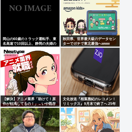
岡山の60歳のトラック運転手、東
秋田県、世界最大級のデータセン
名高速で10回以上、静岡の夫婦の
ターでガチで東北最強へwww
車に追突
【解決】アニメ業界「助けて！原
文化放送『相葉雅紀のレコメン！
作が枯渇してるの！」←いや既存
リミックス』9月末で終了へ 25年
作品の2期やったら良いよね？
の歴史に幕