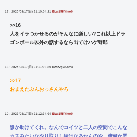
17 : 2025/08/17(日) 21:10:04.21
ID:w15KYhtc0
>>16
人をイラつかせるのがそんなに楽しい?これ以上ドラ
ゴンボール以外の話するなら出てけハゲ野郎
18 : 2025/08/17(日) 21:11:08.85
ID:sz2gwKnma
>>17
おまえたぶんおっさんやろ
19 : 2025/08/17(日) 21:12:54.64
ID:w15KYhtc0
誰か助けてくれ。なんでコイツと二人の空間でこんな
カスみたいなやり取りし続けなあかんのや。俺何か悪