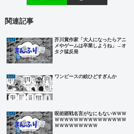
関連記事
芥川賞作家「大人になったらアニ
なんJ
メやゲームは卒業しようね」→オ
タク猛反発
ワンピースの絵ひどすぎんか
なんJ
呪術廻戦名言がなにもないＷＷＷ
なんJ
ＷＷＷＷＷＷＷＷＷＷＷＷＷＷＷ
ＷＷＷＷＷＷＷＷＷ