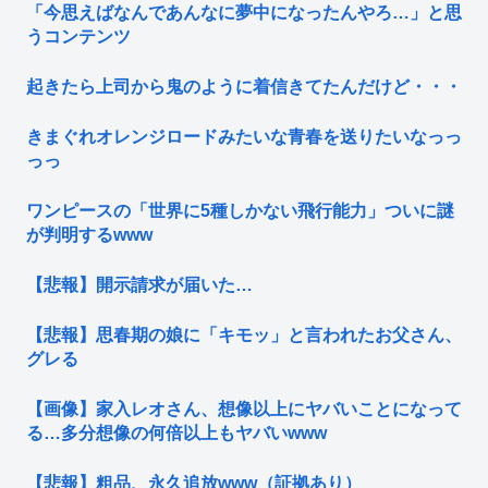
「今思えばなんであんなに夢中になったんやろ…」と思
うコンテンツ
起きたら上司から鬼のように着信きてたんだけど・・・
きまぐれオレンジロードみたいな青春を送りたいなっっ
っっ
ワンピースの「世界に5種しかない飛行能力」ついに謎
が判明するwww
【悲報】開示請求が届いた…
【悲報】思春期の娘に「キモッ」と言われたお父さん、
グレる
【画像】家入レオさん、想像以上にヤバいことになって
る…多分想像の何倍以上もヤバいwww
【悲報】粗品、永久追放www（証拠あり）