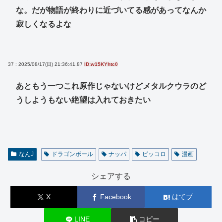
な。だが物語が終わりに近づいてる感があってなんか
寂しくなるよな
37 : 2025/08/17(日) 21:36:41.87
ID:w15KYhtc0
あともう一つこれ原作じゃないけどメタルクウラのど
うしようもない絶望は入れておきたい
なんJ
ドラゴンボール
ナッパ
ピッコロ
漫画
シェアする
X
Facebook
はてブ
LINE
コピー