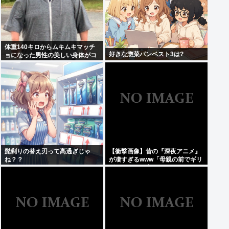
体重140キロからムキムキマッチ
好きな惣菜パンベスト3は?
ョになった男性の美しい身体がコ
チラ！！！
髭剃りの替え刃って高過ぎじゃ
【衝撃画像】昔の『深夜アニメ』
ね？？
が凄すぎるwww「母親の前でギリ
ギリ見れる深夜アニメ」がこち
ら…この名作アニメは…