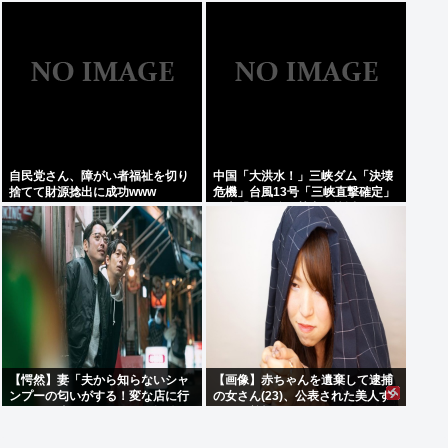
い"超自然的な体験"した事あるん
だろ？？
自民党さん、障がい者福祉を切り
中国「大洪水！」三峡ダム「決壊
捨てて財源捻出に成功www
危機」台風13号「三峡直撃確定」
日本「最も強い勢力で接近！（伊
勢湾台風級」台風13号と15号「中
国本土でぶつかり合う（前代未
聞」→
【愕然】妻「夫から知らないシャ
【画像】赤ちゃんを遺棄して逮捕
ンプーの匂いがする！変な店に行
の女さん(23)、公表された美人す
ってるに違いない！！！」探偵
ぎるご尊顔がこちら⇒www
「調べたところ･･･」⇒結果ｗｗ