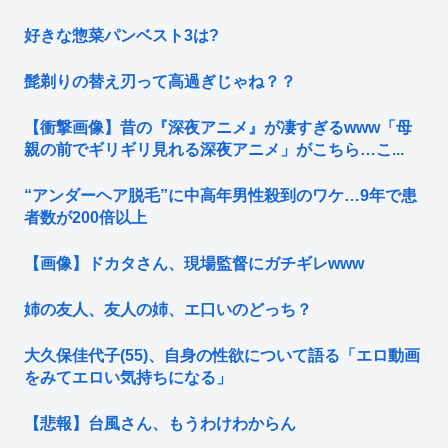
好きな惣菜パンベスト3は?
髭剃りの替え刃って高過ぎじゃね？？
【衝撃画像】昔の『深夜アニメ』が凄すぎるwww「母
親の前でギリギリ見れる深夜アニメ」がこちら…こ...
“アンダーヘア脱毛”に中高年男性殺到のワケ…9年で患
者数が200倍以上
【画像】ドカタさん、現場監督にガチギレwww
姉の友人、友人の姉、エ口いのどっち？
大久保佳代子(55)、自身の性欲について語る「エロ動画
をみてエロい気持ちになる」
【悲報】台風さん、もうわけわからん