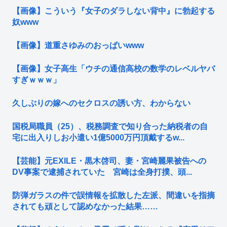
【画像】こういう『女子のダラしない背中』に勃起する
奴www
【画像】道重さゆみのおっぱいwww
【画像】女子高生「ウチの通信高校の数学のレベルヤバ
すぎｗｗｗ」
久しぶりの嫁へのセクロスの誘い方、わからない
国税局職員（25）、税務調査で知り合った納税者の自
宅に出入りしお小遣い1億5000万円頂戴するw...
【芸能】元EXILE・黒木啓司、妻・宮崎麗果被告への
DV事案で逮捕されていた 宮崎は全身打撲、頭...
防弾ガラスの件で誤情報を拡散した左派、間違いを指摘
されても頑として認めなかった結果……