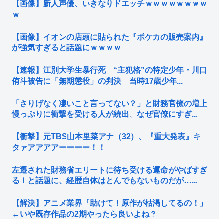
【画像】新人声優、いきなりドエッチｗｗｗｗｗｗｗｗ
ｗ
【画像】イオンの店頭に貼られた『ポケカの販売案内』
が強気すぎると話題にｗｗｗｗ
【速報】江別大学生暴行死 “主犯格”の特定少年・川口
侑斗被告に「無期懲役」の判決 当時17歳少年...
「さりげなく凄いこと言ってない？」と財務官僚の増上
慢っぷりに衝撃を受ける人が続出、なぜ官僚にすぎ...
【衝撃】元TBS山本里菜アナ（32）、『重大発表』キ
タァアアアアーーーー！！
左遷された財務省エリートに待ち受ける運命がやばすぎ
る！と話題に、経歴自体はとんでもないものだが…...
【解決】アニメ業界「助けて！原作が枯渇してるの！」
←いや既存作品の2期やったら良いよね？