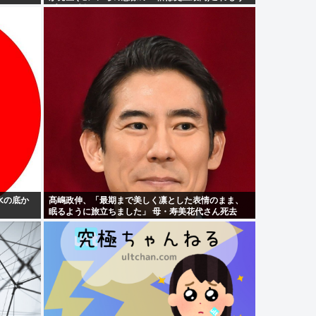
プロ野球超えてるだろ…
水の底か
髙嶋政伸、「最期まで美しく凛とした表情のまま、
眠るように旅立ちました」 母・寿美花代さん死去