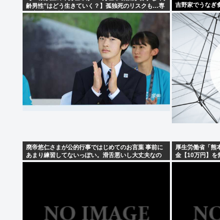
吉野家でうなぎ
齢男性”はどう生きていく？】孤独死のリスクも…専
門家 「8日以上見つからないのも圧倒的に男性」
廃帝悠仁さまが公的行事ではじめてのお言葉 事前に
厚生労働省「熊
あまり練習してないっぽい。滑舌悪いし大丈夫なの
金【10万円】