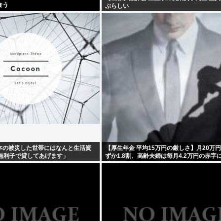
食う
ぶらしい
本の被災した世帯にはなんと生活資
【厚生年金 平均15万円の厳しさ】月20万
を無利子で貸してあげます」
ずか1.8割、高齢夫婦は毎月4.2万円の赤字