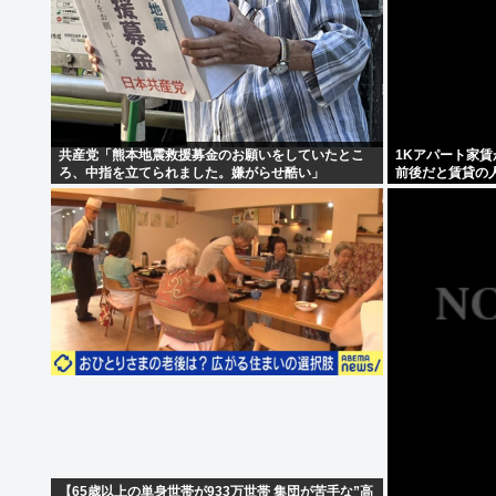
共産党「熊本地震救援募金のお願いをしていたとこ
1Kアパート家賃
ろ、中指を立てられました。嫌がらせ酷い」
前後だと賃貸の
【65歳以上の単身世帯が933万世帯 集団が苦手な”高