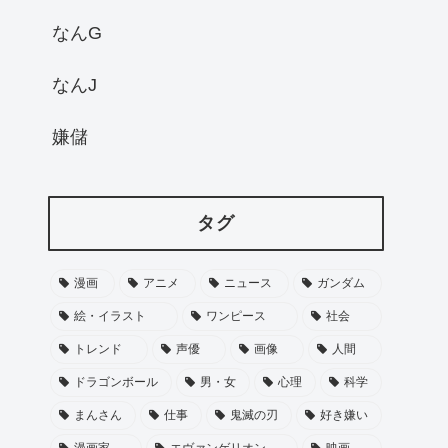
なんG
なんJ
嫌儲
タグ
漫画
アニメ
ニュース
ガンダム
絵・イラスト
ワンピース
社会
トレンド
声優
画像
人間
ドラゴンボール
男・女
心理
科学
まんさん
仕事
鬼滅の刃
好き嫌い
漫画家
エヴァンゲリオン
映画