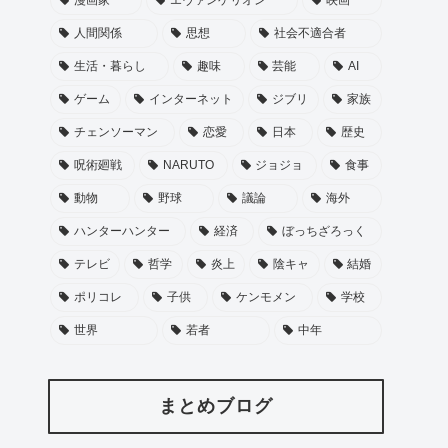
人間関係
思想
社会不適合者
生活・暮らし
趣味
芸能
AI
ゲーム
インターネット
ジブリ
家族
チェンソーマン
恋愛
日本
歴史
呪術廻戦
NARUTO
ジョジョ
食事
動物
野球
議論
海外
ハンターハンター
経済
ぼっちざろっく
テレビ
哲学
炎上
陰キャ
結婚
ポリコレ
子供
ケンモメン
学校
世界
若者
中年
まとめブログ