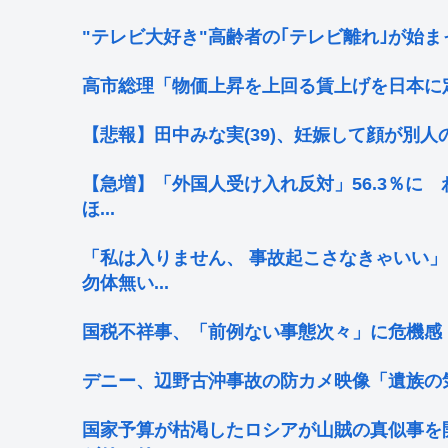
"テレビ大好き"高齢者の｢テレビ離れ｣が始ま
高市総理「物価上昇を上回る賃上げを日本に定着さ
【悲報】田中みな実(39)、妊娠して顔が別人
【急増】「外国人受け入れ反対」56.3％に 
ほ...
「私は入りません、 事故起こさなきゃいい
勿体無い...
国税不祥事、「前例ない事態次々」に危機感
デニー、辺野古沖事故の防カメ映像「遺族の
国家予算が枯渇したロシアが山賊の真似事を