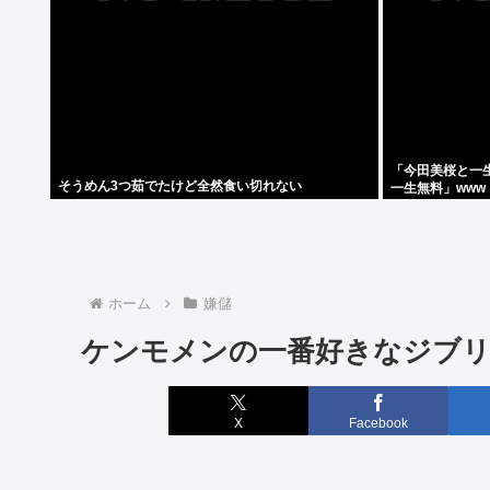
「今田美桜と一生
そうめん3つ茹でたけど全然食い切れない
一生無料」www
ホーム
嫌儲
ケンモメンの一番好きなジブリ
X
Facebook