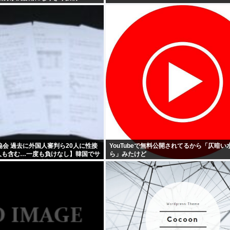
会 過去に外国人審判ら20人に性接
YouTubeで無料公開されてるから「仄暗い
2人も含む…一度も負けなし】韓国でサ
ら」みたけど
国民から怒りと失望の声