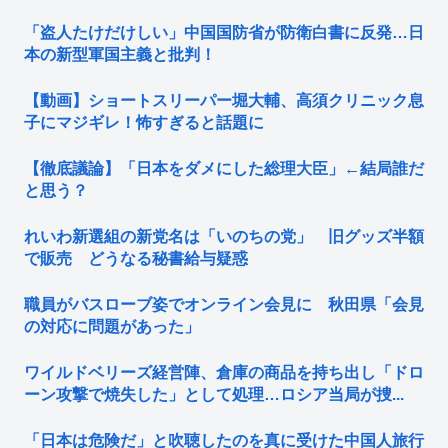
「盗人たけだけしい」中国国防省が防衛白書に反発…日
本の新型軍国主義と批判！
【動画】ショートスリーパー堀大輔、高須クリニック息
子にマジギレ！怖すぎると話題に
【徹底議論】「日本をダメにした総理大臣」←結局誰だ
と思う？
れいわ新選組の新党名は「いのちの党」 旧グッズ半額
で販売 どうなる秘書給与疑惑
職員がバスローブ姿でオンライン会見に 秋田県「会見
の対応に問題があった」
ワイルドベリーズ経営陣、倉庫の商品を持ち出し「ドロ
ーン攻撃で焼失した」として処理…ロシア当局が捜...
「日本は危険だ」と吹聴したのを真に受けた中国人旅行