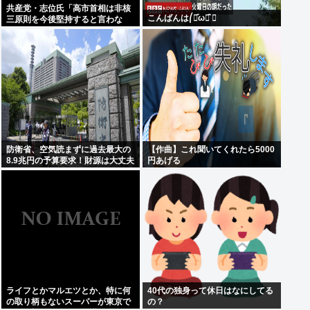
共産党・志位氏「高市首相は非核
こんばんは⎛・᷄ω・᷅ ⎞
三原則を今後堅持すると言わな
い！」
防衛省、空気読まずに過去最大の
【作曲】これ聞いてくれたら5000
8.9兆円の予算要求！財源は大丈夫
円あげる
か？！
ライフとかマルエツとか、特に何
40代の独身って休日はなにしてる
の取り柄もないスーパーが東京で
の？