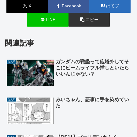
X
Facebook
はてブ
LINE
コピー
関連記事
ガンダムの戦艦って砲塔外してそ
なんG
こにビームライフル挿しといたら
いいんじゃない？
みいちゃん、悪事に手を染めてい
なんG
た