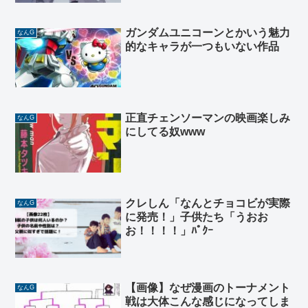
ガンダムユニコーンとかいう魅力
なんG
的なキャラが一つもいない作品
正直チェンソーマンの映画楽しみ
なんG
にしてる奴www
クレしん「なんとチョコビが実際
なんG
に発売！」子供たち「うおお
お！！！！」ﾊﾟｸｰ
【画像】なぜ漫画のトーナメント
なんG
戦は大体こんな感じになってしま