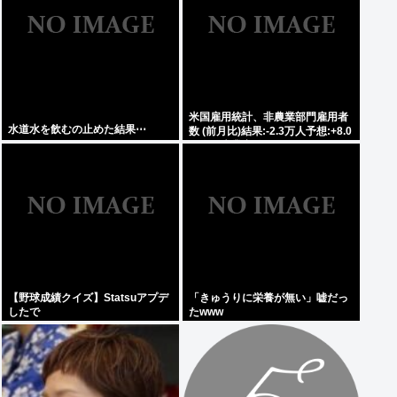
米国雇用統計、非農業部門雇用者
水道水を飲むの止めた結果⋯
数 (前月比)結果:-2.3万人予想:+8.0
万人、失業率結果:+4.1%予
想:+4.2%、9月利下げか
【野球成績クイズ】Statsuアプデ
「きゅうりに栄養が無い」嘘だっ
したで
たwww