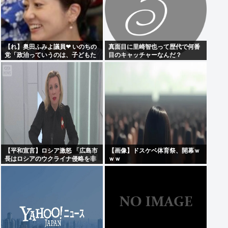
【れ】奥田ふみよ議員❤‍ いのちの
真面目に里崎智也って歴代で何番
党「政治っていうのは、子どもた
目のキャッチャーなんだ？
ちに「いのち」を繋いでいくため
にあるんだよ。」
【平和宣言】ロシア激怒 「広島市
【画像】ドスケベ体育祭、開幕ｗ
長はロシアのウクライナ侵略を非
ｗｗ
難した」