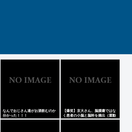
なんでおじさん達がお酒飲むのか
【爆笑】京大さん、脳腫瘍ではな
分かった！！！
く患者の小脳と脳幹を摘出（運動
と自発呼吸を司る部位）。患者は
生き地獄に