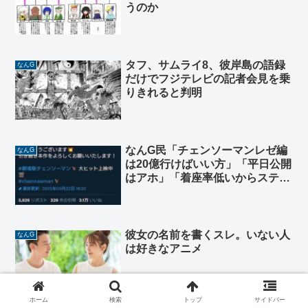
うのか
タフ、サムライ8、彼岸島の語録
なんG
だけでフジテレビの記者会見を乗
りきれると判明
なんG民「チェンソーマンレゼ編
なんG
は20億行けばいい方」「平日公開
はアホ」「着座率低いからステ
マ」
彼女の名前を書くスレ。いない人
なんG
は好きなアニメ
ホーム
検索
トップ
サイドバー