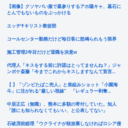
【画像】クソヤバい服で墓参りするアホ陽キャ、墓石に
とんでもないものをぶっかける
エッヂ✝️キリスト教徒部
コールセンター勤務だけど毎日客に怒鳴られもう限界
施工管理2年目だけど退職を決意w
代理人「キスをする前に許諾はとってませんね？」ジャ
ンポケ斎藤「今までこれからキスしますなんて宣言...
【 】「ゾンビたばこ売人」と肩組みショット「小園海
斗」に注がれる“厳しい視線” 「レギュラー剥奪...
中居正広（無職）、熊本に多額の寄付していた。知人
「誰にも知られなくてもいい、と公表してない」
石破茂前総理「ウクライナが核放棄しなければロシア侵