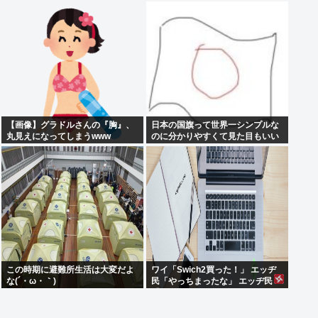
デカい顔してるの不思議だよな、
普通OK行くだろ
【画像】グラドルさんの『胸』、
日本の国旗って世界一シンプルな
丸見えになってしまうwww
のに分かりやすくて見た目もいい
よな
この時期に避難所生活は大変だよ
ワイ「Swich2買った！」 エッヂ
な(´・ω・｀)
民「やっちまったな」 エッヂ民
「面白いソフト無いよ」 エッヂ民
「まだ開けてない」