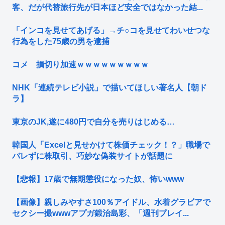
客、だが代替旅行先が日本ほど安全ではなかった結...
「インコを見せてあげる」→チ○コを見せてわいせつな
行為をした75歳の男を逮捕
コメ 損切り加速ｗｗｗｗｗｗｗｗｗ
NHK「連続テレビ小説」で描いてほしい著名人【朝ド
ラ】
東京のJK,遂に480円で自分を売りはじめる…
韓国人「Excelと見せかけて株価チェック！？」職場で
バレずに株取引、巧妙な偽装サイトが話題に
【悲報】17歳で無期懲役になった奴、怖いwww
【画像】親しみやすさ100％アイドル、水着グラビアで
セクシー撮wwwアプガ鍛治島彩、「週刊プレイ...