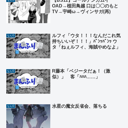
【BS11】ゴールデンカムイ
なんG
OAD→植田鳥越 口は〇〇のもと
TV→宇崎ω→ヴィンサガ(再)
ルフィ「ウタ！！！なんだこれ気
なんG
持ちいいぞ！！！」ﾊﾟﾝｯﾊﾟﾝｯ ウ
タ「ねぇルフィ、海賊やめなよ」
R藤本「ベジータだぁ！（激
なんG
似）」 客「ﾊﾊﾊ……」
水星の魔女反省会、落ちる
なんG