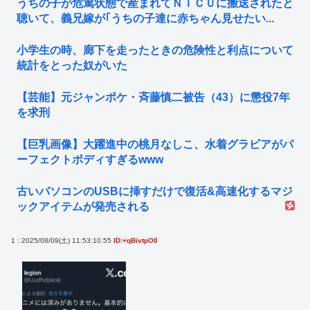
うちの子が危篤状態で産まれてＮＩＣＵに搬送されたと
聴いて、義兄嫁が｢うちの子達に赤ちゃん見せたい...
小学生の時、廊下を走ったときの危険性と利点について
統計をとった奴がいた
【芸能】元ジャンポケ・斉藤慎二被告（43）に懲役7年
を求刑
【巨乳画像】大躍進中の桃月なしこ、水着グラビアがパ
ーフェクトボディすぎるwww
古いパソコンのUSBに挿すだけで復活&高速化するマジ
ックアイテムが発売される
1 : 2025/08/09(土) 11:53:10.55
ID:+qBivtpO0