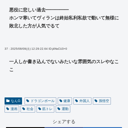
悪役に悲しい過去━━━━━
ホンマ寒いてヴィランは終始私利私欲で動いて無様に
敗北した方が人気でるて
37 : 2025/08/09(土) 12:29:22.64
ID:j4NsCU3+0
一人しか書き込んでないみたいな雰囲気のスレやなこ
こ
なんG
ドラゴンボール
健康
外国人
孫悟空
漫画
社会
筋トレ
運動
シェアする