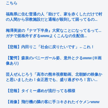
こちら
福島県に住む普通の人「助けて、家を赤くしただけで村
の人間から宗教施設だと通報が殺到して困ってるの...
梅澤美波の『ナマ下半身』大変なことになってるって...
ガチで規格外すぎるwwwよくこんなの生配信...
【悲報】内田りこ「社会に戻りたいです」←これ！
【驚愕】森泉のバニーガール姿、意外とクるwww (※画
像あり)
芸人ぜんじろう「高市の熊本視察動画、北朝鮮の映像か
と思いましたわ！金正恩でも、盛り過ぎやろ！言い...
【悲報】タイミー虐めが流行ってる模様
【画像】飛行機の隣の客に手コキされたイケメンwww