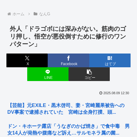
ホーム
なんG
外人「ドラゴボには深みがない。筋肉のゴ
リ押し、悟空が悪役倒すために修行のワン
パターン」
X
Facebook
はてブ
LINE
コピー
2025.08.09 12:30
【芸能】元EXILE・黒木啓司、妻・宮崎麗果被告への
DV事案で逮捕されていた 宮崎は全身打撲、頭...
ドン・キホーテ露店「うなぎのかば焼き」で食中毒 男
女14人が発熱や腹痛など訴え…サルモネラ属の菌...