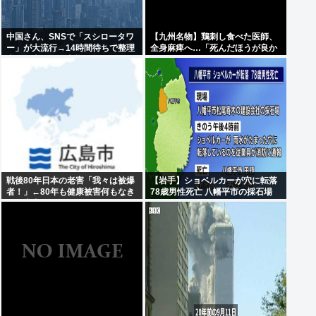
中国さん、SNSで「スシロータワ
【九州名物】鶏刺し食べた医師、
ー」が大流行→14時間待ちで整理
全身麻痺へ…「死んだほうが良か
券が転売される事態に…
った」
戦後80年日本の老害「我々は被爆
【岩手】ショベルカーが穴に転落
者！」←80年も健康被害何もなき
78歳男性死亡 八幡平市の採石場
ゃ健常者やろ