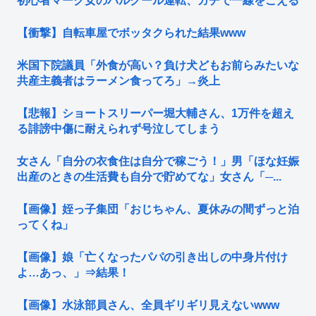
初心者マーク女のパルクール運転、ガチで一線をこえる
【衝撃】自転車屋でボッタクられた結果www
米国下院議員「外食が高い？負け犬どもお前らみたいな
共産主義者はラーメン食ってろ」→炎上
【悲報】ショートスリーパー堀大輔さん、1万件を超え
る誹謗中傷に耐えられず号泣してしまう
女さん「自分の衣食住は自分で稼ごう！」男「ほな妊娠
出産のときの生活費も自分で貯めてな」女さん「─...
【画像】姪っ子集団「おじちゃん、夏休みの間ずっと泊
ってくね」
【画像】娘「亡くなったパパの引き出しの中身片付け
よ…あっ、」⇒結果！
【画像】水泳部員さん、全員ギリギリ見えないwww