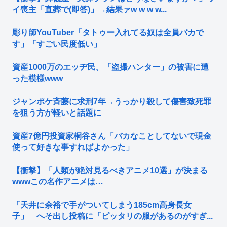
イ喪主「直葬で(即答)」→結果ァw w w w...
彫り師YouTuber「タトゥー入れてる奴は全員バカで
す」「すごい民度低い」
資産1000万のエッヂ民、「盗撮ハンター」の被害に遭
った模様www
ジャンポケ斉藤に求刑7年→うっかり殺して傷害致死罪
を狙う方が軽いと話題に
資産7億円投資家桐谷さん「バカなことしてないで現金
使って好きな事すればよかった」
【衝撃】「人類が絶対見るべきアニメ10選」が決まる
wwwこの名作アニメは…
「天井に余裕で手がついてしまう185cm高身長女
子」 へそ出し投稿に「ピッタリの服があるのがすぎ...