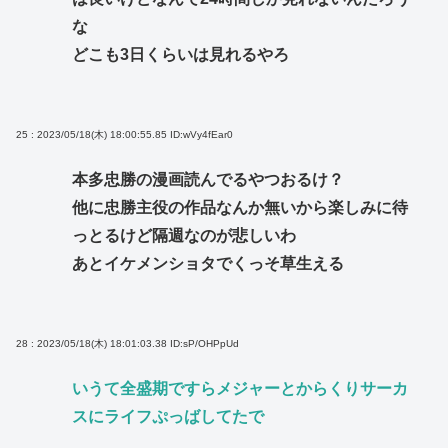
な
どこも3日くらいは見れるやろ
25 : 2023/05/18(木) 18:00:55.85
ID:wVy4fEar0
本多忠勝の漫画読んでるやつおるけ？
他に忠勝主役の作品なんか無いから楽しみに待
っとるけど隔週なのが悲しいわ
あとイケメンショタでくっそ草生える
28 : 2023/05/18(木) 18:01:03.38
ID:sP/OHPpUd
いうて全盛期ですらメジャーとからくりサーカ
スにライフぷっばしてたで