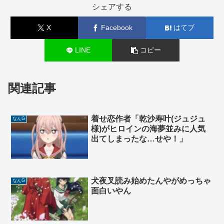
シェアする
X
Facebook
はてブ
LINE
コピー
関連記事
着せ恋作者「乾沙寿叶(ジュジュ
なんG
様)がヒロインの海夢並みに人気
出てしまったな…せや！」
犬夜叉読み始めたんやがめっちゃ
なんG
面白いやん