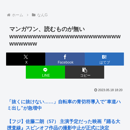
ホーム
なんG
マンガワン、読むものが無い
wwwwwwwwwwwwwwwwwwwwwwww
wwwwww
X
Facebook
はてブ
LINE
コピー
2023.05.18 18:20
「抜くに抜けない……」自転車の青切符導入で”車道ハ
ミ出し”が急増中
【フジ】佐藤二朗（57） 主演予定だった映画『踊る大
捜査線』スピンオフ作品の撮影中止が正式に決定