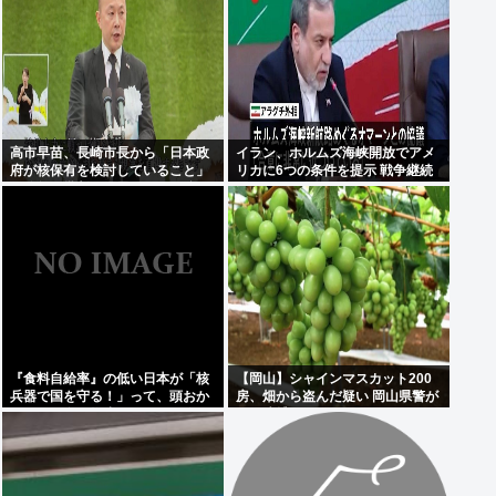
高市早苗、長崎市長から「日本政
イラン、ホルムズ海峡開放でアメ
府が核保有を検討していること」
リカに6つの条件を提示 戦争継続
を公然と批判され思いっきり睨み
へ
つける
『食料自給率』の低い日本が「核
【岡山】シャインマスカット200
兵器で国を守る！」って、頭おか
房、畑から盗んだ疑い 岡山県警が
しくね？食べ物止められたら終わ
男を逮捕
りじゃん