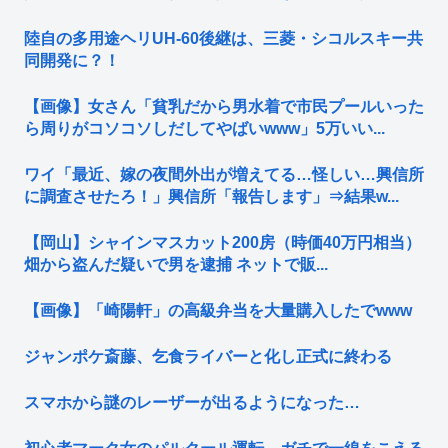
陸自の多用途ヘリUH-60後継は、三菱・シコルスキー共
同開発に？！
【画像】女さん「貧乳だから男水着で市民プールいった
ら周りがコソコソしだしてやばいwww」5万いい...
ワイ「最近、嫁の夜間外出が増えてる…怪しい…興信所
に調査させたろ！」興信所「報告します」⇒結果w...
【岡山】シャインマスカット200房（時価40万円相当）
畑から盗んだ疑いで男を逮捕 ネットで販...
【画像】「崎陽軒」の高級弁当を大量購入したでwww
ジャンポケ斎藤、乞食ライバーと化し正式に終わる
スマホから謎のレーザーが出るようになった…