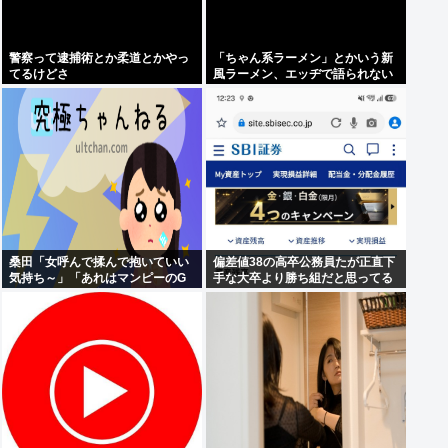
警察って逮捕術とか柔道とかやっ
「ちゃん系ラーメン」とかいう新
てるけどさ
風ラーメン、エッヂで語られない
www
桑田「女呼んで揉んで抱いていい
偏差値38の高卒公務員たが正直下
気持ち～」「あれはマンピーのG
手な大卒より勝ち組だと思ってる
スポット」これ女のファンはどう
いう気持ちで聴いてるの?