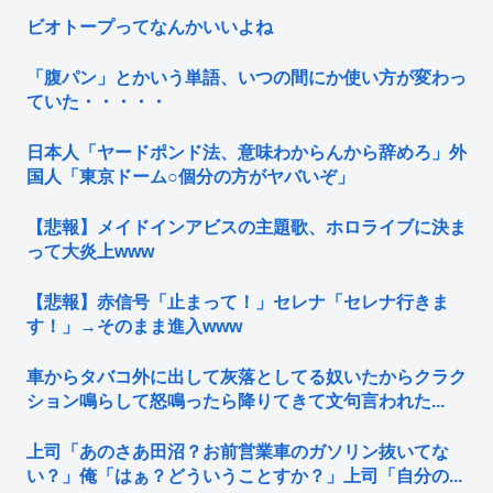
ビオトープってなんかいいよね
「腹パン」とかいう単語、いつの間にか使い方が変わっ
ていた・・・・・
日本人「ヤードポンド法、意味わからんから辞めろ」外
国人「東京ドーム○個分の方がヤバいぞ」
【悲報】メイドインアビスの主題歌、ホロライブに決ま
って大炎上www
【悲報】赤信号「止まって！」セレナ「セレナ行きま
す！」→そのまま進入www
車からタバコ外に出して灰落としてる奴いたからクラク
ション鳴らして怒鳴ったら降りてきて文句言われた...
上司「あのさあ田沼？お前営業車のガソリン抜いてな
い？」俺「はぁ？どういうことすか？」上司「自分の...