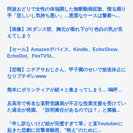
阿波おどりで女性の体強調した無断動画拡散、憤る踊り
手「悲しいし気持ち悪い」…悪質なケースは警察へ...
【画像】JKダンス部、胸元が垂れ下がり色白の乳が見
えてしまう
【セール】Amazonデバイス、Kindle、EchoShow、
EchoDot、FireTVSt...
【悲報】ニチアサおじさん、甲子園のせいで放送休止に
なりブチギレwww
熊本にボランティアが続々と集まってしまう… 嗚呼…
反高市で有名な某野党議員が不正な投票支援を受けてい
た過去が発掘、「説明責任があるのでは？」と揶揄...
「申し訳ないけど絵が完璧すぎて草」と某Youtuberに
起きた悲劇に目撃者騒然、”映え”のために...