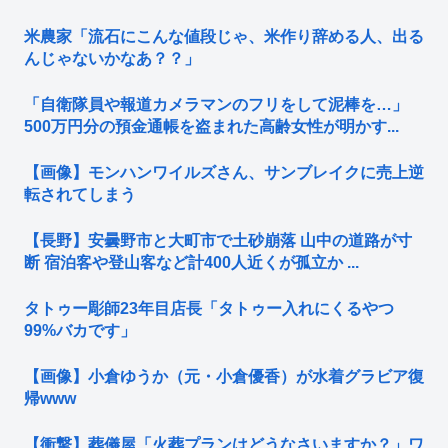
米農家「流石にこんな値段じゃ、米作り辞める人、出る
んじゃないかなあ？？」
「自衛隊員や報道カメラマンのフリをして泥棒を…」
500万円分の預金通帳を盗まれた高齢女性が明かす...
【画像】モンハンワイルズさん、サンブレイクに売上逆
転されてしまう
【長野】安曇野市と大町市で土砂崩落 山中の道路が寸
断 宿泊客や登山客など計400人近くが孤立か ...
タトゥー彫師23年目店長「タトゥー入れにくるやつ
99%バカです」
【画像】小倉ゆうか（元・小倉優香）が水着グラビア復
帰www
【衝撃】葬儀屋「火葬プランはどうなさいますか？」ワ