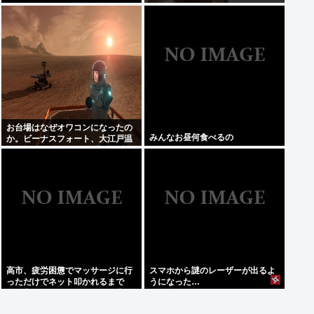
お台場はなぜオワコンになったの
みんなお昼何食べるの
か。ビーナスフォート、大江戸温
泉物語、Zepp Tokyo、大観覧車
高市、疲労困憊でマッサージに行
スマホから謎のレーザーが出るよ
っただけでネット叩かれるまで
うになった…
に。寝てないアピールと、馬鹿み
たいな被災地PVのせいか