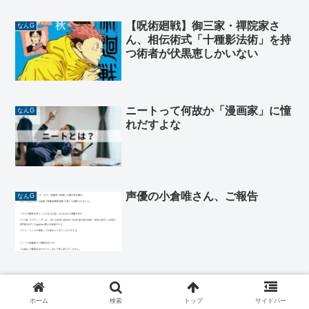
【呪術廻戦】御三家・禪院家さ
なんG
ん、相伝術式「十種影法術」を持
つ術者が伏黒恵しかいない
ニートって何故か「漫画家」に憧
なんG
れだすよな
声優の小倉唯さん、ご報告
なんG
“刃牙”シリーズ累計一億部突
なんG
破！！！& 全話無料キャンペーン
ホーム
検索
トップ
サイドバー