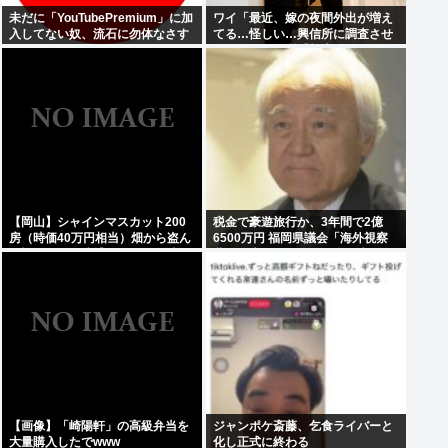
未だに「YouTubePremium」に加
ワイ「最近、嫁の夜間外出が増え
入してない奴、流石に勿体なさす
てる…怪しい…興信所に調査させ
ぎるwww
たろ！」興信所「報告します」⇒
結果www
【岡山】シャインマスカット200
税金で豪遊旅行か、3年間で2億
房（時価40万円相当）畑から盗ん
6500万円 福岡県議会「海外視察
だ疑いで男を逮捕 ネットで販売
費」公表、ありがとう自民党
【画像】「崎陽軒」の高級弁当を
ジャンポケ斎藤、乞食ライバーと
大量購入したでwww
化し正式に終わる