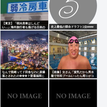
【東京】「弱冷房車はしんど
史上最低の競合ドラフト1位www
い…」海外旅行者も逃げる日本の
猛暑、だけど冷房意識は20年前の
まま
なんで長崎ってド田舎なのに原爆
【画像】女さん「貧乳だから男水
落とされたの☢☢☢？普通福岡じ
着で市民プールいったら周りがコ
ゃないの？
ソコソしだしてやばいwww」5万
いいね