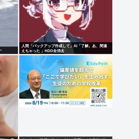
人間「バックアップ作成して」AI「了解。あ、間違
い
えちゃった 」HDD全消去