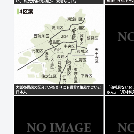
現役小学生ギャル
い」 転売対策の決断が「素晴らしい」
大阪都構想の区分けがあまりにも露骨&格差すごいと
「値札見ないお
日本人
さん」「原材料
うよな？