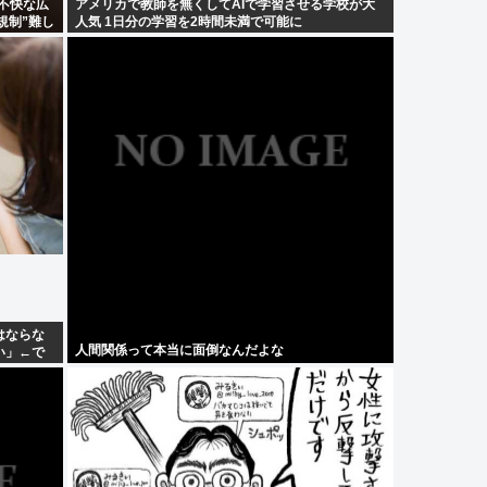
”不快な広
アメリカで教師を無くしてAIで学習させる学校が大
規制”難し
人気 1日分の学習を2時間未満で可能に
はならな
人間関係って本当に面倒なんだよな
い」←で