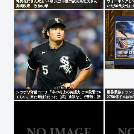
寿美花代さん死去 94歳 夫は俳優の故高島忠夫さん
ウォーキングし
高嶋政宏、政伸の母
いた50代女性に
シカホワ守備コーチ「今の村上の英語力は10段階で6
世界最強トラン
くらい。来た時は0だった（笑）通訳なしで普通に話
2750億ドル(
してる」