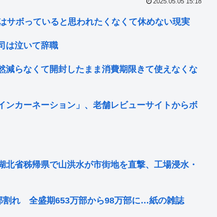
2025.05.05 15:18
員はサボっていると思われたくなくて休めない現実
司は泣いて辞職
然減らなくて開封したまま消費期限きて使えなくな
インカーネーション」、老舗レビューサイトからボ
湖北省秭帰県で山洪水が市街地を直撃、工場浸水・
割れ 全盛期653万部から98万部に…紙の雑誌