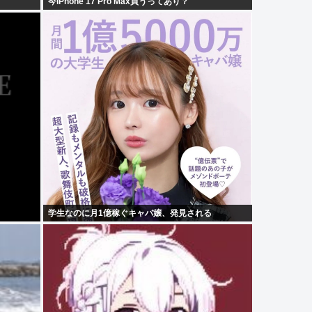
今iPhone 17 Pro Max買うってあり？
学生なのに月1億稼ぐキャバ嬢、発見される