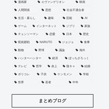
漫画家
エヴァンゲリオン
映画
人間関係
思想
社会不適合者
生活・暮らし
趣味
芸能
AI
ゲーム
インターネット
ジブリ
家族
チェンソーマン
恋愛
日本
歴史
呪術廻戦
NARUTO
ジョジョ
食事
動物
野球
議論
海外
ハンターハンター
経済
ぼっちざろっく
テレビ
哲学
炎上
陰キャ
結婚
ポリコレ
子供
ケンモメン
学校
世界
若者
中年
まとめブログ