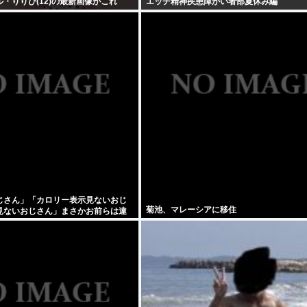
・りりぴ(12)の最新画像がこれ
エッヂ精神疾患障がい者部夏休み編
じさん」「カロリー表示見ないおじ
菊池、マレーシアに移住
見ないおじさん」まさかお前らは違