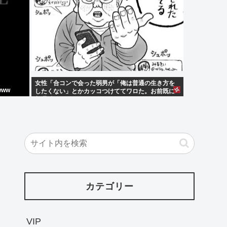
女性「合コンで会った弱男が「俺は普通の生き方を
ww
したくない」とかカッコつけててワロた。お前既に
普通以下だろw」⬅10万いいね
カテゴリー
VIP