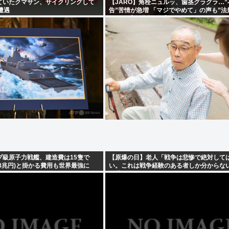
ていたクマサン、サイクリングして
【JARO】角栓ニュルッ、歯茎グラグラ…
遭遇
告”苦情が急増 「マジでやめて」の声も”法
いワケ【弁護士解説】
プ級原子力戦艦、建造費は15隻で
【原爆の日】老人「戦争は悲惨で絶対して
約43兆円)と掛かる費用も世界最強に
い。これは戦争経験のある者しか分からな
は世界の人々の意見を見てみましょう