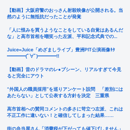
【動画】大阪府警のおっさん射殺映像が公開される。当
然のように無抵抗だったことが発覚
「人に恨みを買うようなことをしている自覚はあるんだ
な」と高市首相を嘲笑った左派、平和記念式典での...
Juice=Juice「めざましライブ」豊洲PIT公演画像ｷﾀ
━━━━(ﾟ∀ﾟ)━━━━!!
【動画】昔のドラマのレ●プシーン、リアルすぎて今見
ると完全にアウト
“外国人の職員採用”を巡りアンケート設問 「差別には
あたらない」として公表する方針を決定 三重県
高市首相への賛同コメントの多さに苛立つ左派、これは
不正工作に違いない！と確信してしまった結果……
街の弁当屋さん「消費税が下がっても値下げしません」