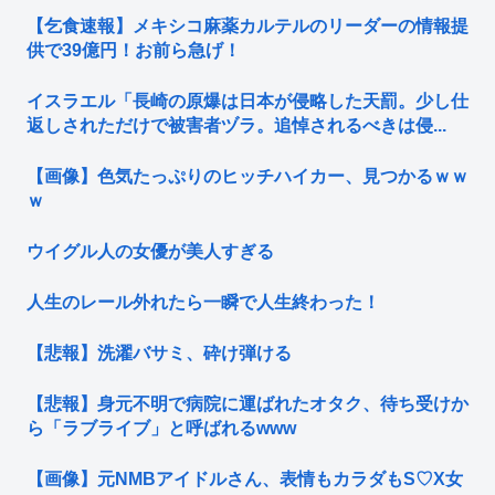
【乞食速報】メキシコ麻薬カルテルのリーダーの情報提
供で39億円！お前ら急げ！
イスラエル「長崎の原爆は日本が侵略した天罰。少し仕
返しされただけで被害者ヅラ。追悼されるべきは侵...
【画像】色気たっぷりのヒッチハイカー、見つかるｗｗ
ｗ
ウイグル人の女優が美人すぎる
人生のレール外れたら一瞬で人生終わった！
【悲報】洗濯バサミ、砕け弾ける
【悲報】身元不明で病院に運ばれたオタク、待ち受けか
ら「ラブライブ」と呼ばれるwww
【画像】元NMBアイドルさん、表情もカラダもS♡X女