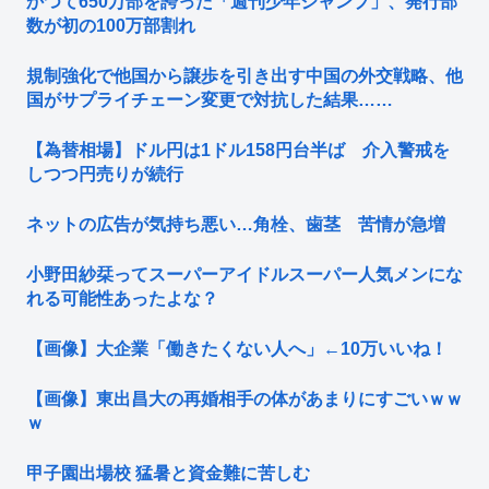
かつて650万部を誇った「週刊少年ジャンプ」、発行部
数が初の100万部割れ
規制強化で他国から譲歩を引き出す中国の外交戦略、他
国がサプライチェーン変更で対抗した結果……
【為替相場】ドル円は1ドル158円台半ば 介入警戒を
しつつ円売りが続行
ネットの広告が気持ち悪い…角栓、歯茎 苦情が急増
小野田紗栞ってスーパーアイドルスーパー人気メンにな
れる可能性あったよな？
【画像】大企業「働きたくない人へ」←10万いいね！
【画像】東出昌大の再婚相手の体があまりにすごいｗｗ
ｗ
甲子園出場校 猛暑と資金難に苦しむ