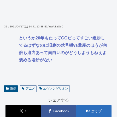
32 : 2021/04/17(土) 14:41:13.88
ID:fWwABaQe0
というか20年もたってCGだってすごい進歩し
てるはずなのに旧劇の弐号機vs量産のほうが何
倍も迫力あって面白いのがどうしようもねぇよ
褒める場所がない
嫌儲
アニメ
エヴァンゲリオン
シェアする
X
Facebook
はてブ