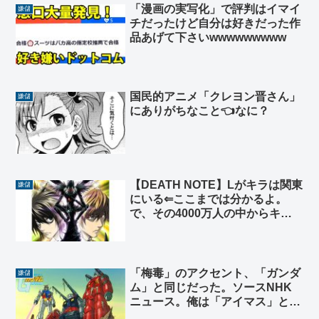
「漫画の実写化」で評判はイマイ
嫌儲
チだったけど自分は好きだった作
品あげて下さいwwwwwwwww
国民的アニメ「クレヨン晋さん」
嫌儲
にありがちなこと👈なに？
【DEATH NOTE】Lがキラは関東
嫌儲
にいる⇐ここまでは分かるよ。
で、その4000万人の中からキラ
の炙り出し方、雑すぎないか？
「梅毒」のアクセント、「ガンダ
嫌儲
ム」と同じだった。ソースNHK
ニュース。俺は「アイマス」と同
じ平板アクセントだとばかり