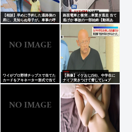
【相談】早めに予約した通路側の
路面電車と衝突…車置き逃走 当て
席に、見知らぬ母子が。車掌の呼
逃げか 事故の一部始終【動画あ
びかけにも「目を閉じて無視」し
り】
て居座られました。無理やり奪わ
れた席は、結局”やったもん勝
ち”になってしまうのでしょうか？
ワイがプロ野球チップスで当てた
【画像】イケおじ(56)、中学生に
カードをアキネーター形式で当て
ナイフ突きつけて脅してレ●プ
るスレwww
www