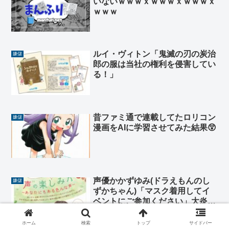
いないｗｗｗｘｗｗｗｘｗｗｗｘ
ｗｗｗ
ルイ・ヴィトン「鬼滅の刃の炭治
嫌儲
郎の服は当社の権利を侵害してい
る！」
昔ファミ通で連載してたロリコン
嫌儲
漫画をAIに学習させてみた結果😲
声優かかずゆみ(ドラえもんのし
嫌儲
ずかちゃん)「マスク着用してイ
ベントにご参加ください」大炎上
しマスク着用の記述削除へ
ホーム
検索
トップ
サイドバー