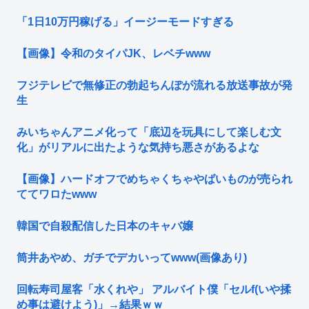
「1日10万円稼げる」イージーモードすぎる
【画像】令和のタイパJK、レベチwww
フジテレビで無修正の勃起ちんぽが流れる放送事故が発
生
みいちゃんアニメ化って「底辺を玩具にして楽しむ文
化」がリアルに出たような気持ち悪さがあるよな
【画像】ハードオフでめちゃくちゃやばいものが売られ
ててワロたwww
韓国で自殺配信した日本のキャバ嬢
筒井あやめ、ガチでデカいってwww(画像あり)
回転寿司屋客「水くれや」 アルバイト僕「セルf(いや揉
め事は避けよう)」→結果ｗｗ