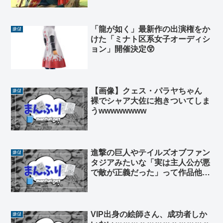
「龍が如く」最新作の出演権をか
嫌儲
けた「ミナト区系女子オーディシ
ョン」開催決定😲
【画像】クェス・パラヤちゃん
嫌儲
裸でシャア大佐に抱きついてしま
うwwwwwwww
進撃の巨人やテイルズオブファン
嫌儲
タジアみたいな「実は主人公が悪
で敵が正義だった」って作品他に
ある？
VIP出身の絵師さん、成功者しか
嫌儲