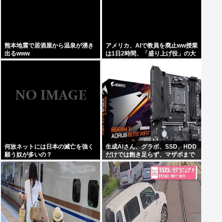
熊本地震で居酒屋から温泉が湧き
アメリカ、AIで教員を廃止ww授業
出るwww
は1日2時間、「盛り上げ役」の大
人が褒めてやる気を伸ばし学力大
幅アップ
何故ネットには日本の滅亡を強く
生成AIさん、グラボ、SSD、HDD
願う奴が多いの？
だけでは飽き足らず、マザボまで
値上げさせる 自作PCガチ終了
50%の大幅値上か