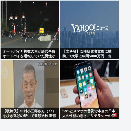
検 東京・新宿区の路上で歩行者の
数、前年同期比19%増
20代女性をはねてけがをさせたう
え、そのまま逃走か
オートバイと複数の車が絡む事故
【文科省】女性研究者支援に補
オートバイを運転していた男性が
助、1大学に年間5000万円…出
死亡 現場から車が逃走
産・子育と両立できる環境整備し
研究力底上げ
【歌舞伎】中村小三郎さん（77）
SNSとスマホの普及で本当の日本
をひき逃げの疑いで書類送検 新宿
人の性格の悪さ、リテラシーの低
区の路上で歩行者の20代女性をは
さを解き放ってしまった理由
ねてけがをさせたうえ、そのまま
逃走か