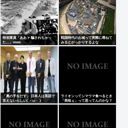
特攻隊員「ああァ 騙されちゃっ
戦国時代のお城って実際に尋ねて
た…」www
みるとがっかりするよな
「奥の手をだす」 日本人は英語で
ライオンってシマウマ食べるとき
言えないらしい(´・ω・`)
「美味ぇ」って思ってんのかな？