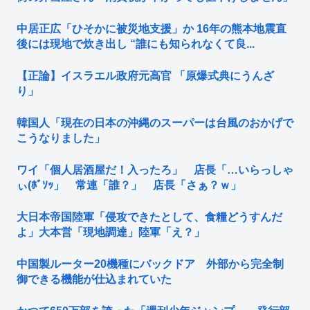
中居正広「ひそかに被災地支援」か 16年の熊本地震直
後には現地で炊き出し “誰にも知られなくて良...
【正論】イスラエル政府元高官 「原爆式典にうんざ
り」
韓国人「現在の日本の沖縄のスーパーは台風のおかげで
こうなりました」
ワイ「個人居酒屋だ！入ったろ」 店長「…いらっしゃ
ぃ(ﾎﾞｿｯ」 常連「誰？」 店長「さぁ？ｗ」
大日本帝国陸軍「侵攻できたとして、食糧どうすんだ
よ」大本営「現地調達」陸軍「え？」
中国製ルーター20機種にバックドア 外部から完全制
御できる機能が仕込まれていた