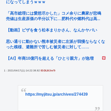
になってしまうｗｗｗ
「高市総理には愛想尽かした」コメ余りに農家が悲鳴
売値は生産原価の半分以下に…肥料代や燃料代は高...
【動画】ピザを食う松本まりかさん、なんかヤバい
思い通りに動かない熊本被災者に左派が我慢ならなくな
った模様、避難所で苦しむ被災者に対して……
【AI】年商10億円を超える「ひとり親方」が急増
1 : 2021/04/17(土) 14:22:38.82
ID:DL8/JnrTr
https://myjitsu.jp/archives/274439