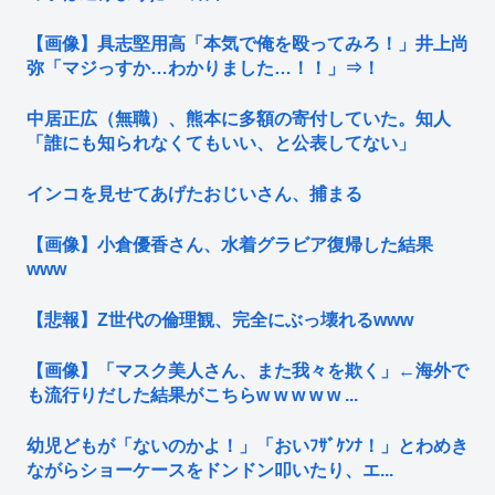
【画像】具志堅用高「本気で俺を殴ってみろ！」井上尚
弥「マジっすか…わかりました…！！」⇒！
中居正広（無職）、熊本に多額の寄付していた。知人
「誰にも知られなくてもいい、と公表してない」
インコを見せてあげたおじいさん、捕まる
【画像】小倉優香さん、水着グラビア復帰した結果
www
【悲報】Z世代の倫理観、完全にぶっ壊れるwww
【画像】「マスク美人さん、また我々を欺く」←海外で
も流行りだした結果がこちらw w w w w ...
幼児どもが「ないのかよ！」「おいﾌｻﾞｹﾝﾅ！」とわめき
ながらショーケースをドンドン叩いたり、エ...