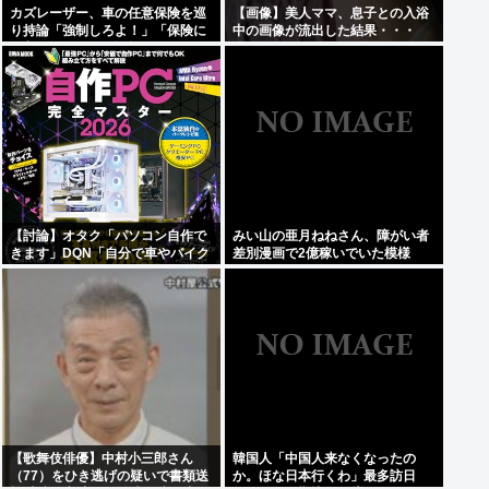
カズレーザー、車の任意保険を巡
【画像】美人ママ、息子との入浴
り持論「強制しろよ！」「保険に
中の画像が流出した結果・・・
も入れないヤツは運転すんなよ」
【討論】オタク「パソコン自作で
みい山の亜月ねねさん、障がい者
きます」DQN「自分で車やバイク
差別漫画で2億稼いでいた模様
いじれます」
www
【歌舞伎俳優】中村小三郎さん
韓国人「中国人来なくなったの
（77）をひき逃げの疑いで書類送
か。ほな日本行くわ」最多訪日