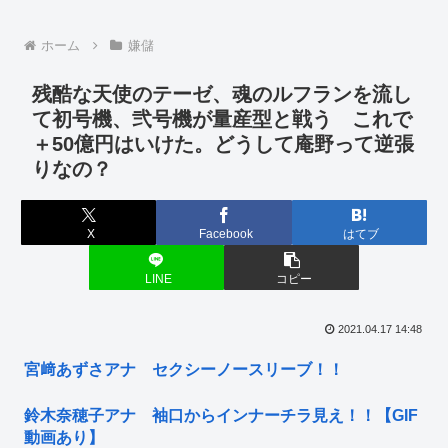
ホーム
嫌儲
残酷な天使のテーゼ、魂のルフランを流し
て初号機、弐号機が量産型と戦う これで
＋50億円はいけた。どうして庵野って逆張
りなの？
X
Facebook
はてブ
LINE
コピー
2021.04.17 14:48
宮﨑あずさアナ セクシーノースリーブ！！
鈴木奈穂子アナ 袖口からインナーチラ見え！！【GIF
動画あり】