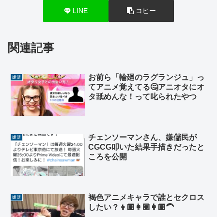
LINE
コピー
関連記事
お前ら「輪廻のラグランジュ」っ
嫌儲
てアニメ覚えてる🤔アニオタにオ
タ舐めんな！って叱られたやつ
チェンソーマンさん、嫌儲民が
嫌儲
CGCG叩いた結果手描きだったと
ころを公開
褐色アニメキャラで誰とセクロス
嫌儲
したい？👧🏽👩🏽👩🏽‍🦱