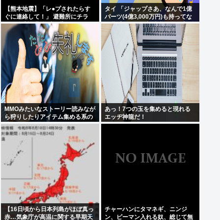
【熊本地震】「レ●プされたらす
タイ 「ジャップさあ、なんで1億
ぐに連絡して！」 避難所にチラ
バーツ(4億3,000万円)も持ってな
シ。 無料で緊急避妊薬を届けるシ
い貧乏人からも相続税を巻き上げ
ステムを実現へ
てるんだい？」
MMOみたいなストーリー読みなが
あっ！7つの玉を集めると現れる
ら狩りしたりアイテム集める系の
エッヂ神龍だ！
ゲームがやりたい
【16日頃から日本列島がほぼ真っ
チャーハンにタマネギ、ニンジ
赤…気象庁が高温に関する早期天
ン、ピーマン入れる奴、総じて無