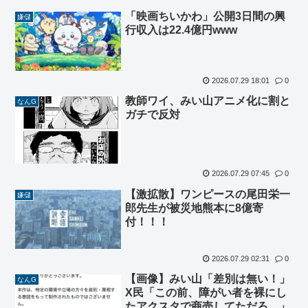
「映画ちいかわ」公開3日間の興
嫌儲
行収入は22.4億円www
2026.07.29 18:01
0
教師ワイ、みい山アニメ化に割と
なんG
ガチで反対
2026.07.29 07:45
0
【激拡散】ワンピースの尾田栄一
嫌儲
郎先生が被災地熊本に8億寄
付！！！
2026.07.29 02:31
0
【画像】みい山「差別は無い！」
なんG
X民「この前、障がい者を裸にし
たアクスタで商売してただろ…」