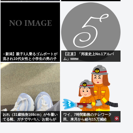
候情報発表】「この時期としては
能です
10年に1度程度しか起きないよう
な著しい高温に」
‍♀新潟】親子3人乗るゴムボートが
【正直】「邦楽史上No.1アルバ
流され10代女性と小学生の男の子
ム」www
の心肺停止。父親？は助かる【日
本海】
おれ（31歳独身168cm）が今履い
ワイ、7時間勤務のテレワーク
てる靴、ガチでヤバい。お前らが
民、来月から給与15万減給
思ってる4倍ヤバい