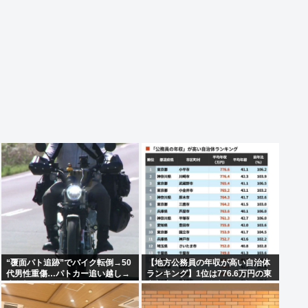
“覆面パト追跡”でバイク転倒→50
【地方公務員の年収が高い自治体
代男性重傷…パトカー追い越し→
ランキング】1位は776.6万円の東
赤色灯つけた後まもなく転倒
京都小平市 (平均年齢41.1歳）、2
位は神奈川県川崎市の776.4万
円、3位は東京都武蔵野市の765.4