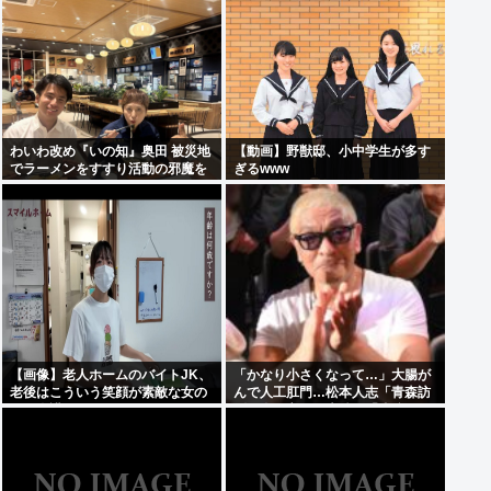
万円
わいわ改め『いの知』奥田 被災地
【動画】野獣邸、小中学生が多す
でラーメンをすすり活動の邪魔を
ぎるwww
行う
【画像】老人ホームのバイトJK、
「かなり小さくなって…」大腸が
老後はこういう笑顔が素敵な女の
んで人工肛門…松本人志「青森訪
子に介護されたいよな
問」姿に心配の声続々「脂肪のな
い感じが痛ましい」「無理せず
に」