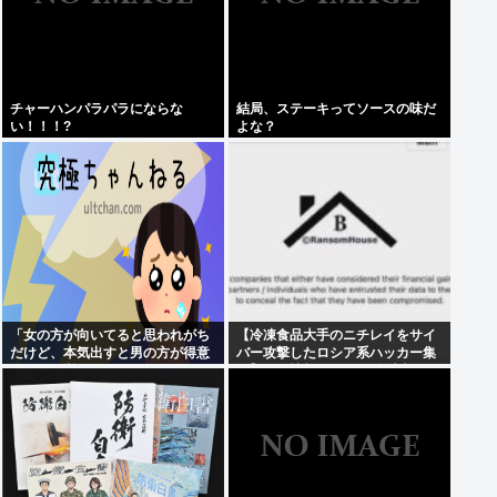
チャーハンパラパラにならな
結局、ステーキってソースの味だ
い！！！?
よな？
「女の方が向いてると思われがち
【冷凍食品大手のニチレイをサイ
だけど、本気出すと男の方が得意
バー攻撃したロシア系ハッカー集
なこと」挙げてけ
団】個人情報など20万件以上のフ
ァイルを公開