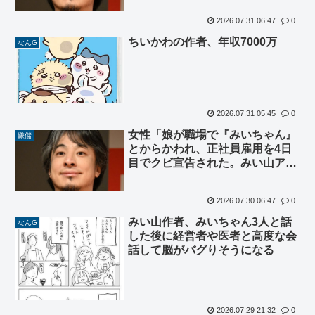
2026.07.31 06:47
0
ちいかわの作者、年収7000万
なんG
2026.07.31 05:45
0
女性「娘が職場で『みいちゃん』
嫌儲
とからかわれ、正社員雇用を4日
目でクビ宣告された。みい山アニ
メ化反対」
2026.07.30 06:47
0
みい山作者、みいちゃん3人と話
なんG
した後に経営者や医者と高度な会
話して脳がバグりそうになる
2026.07.29 21:32
0