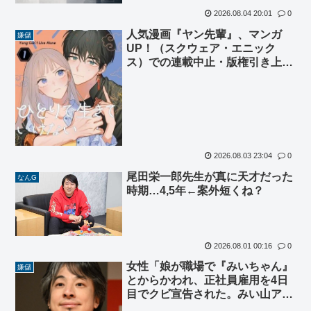
2026.08.04 20:01
0
人気漫画『ヤン先輩』、マンガ
嫌儲
UP！（スクウェア・エニック
ス）での連載中止・版権引き上げ
を作者発表「信頼関係破綻によ
り」
2026.08.03 23:04
0
尾田栄一郎先生が真に天才だった
なんG
時期…4,5年←案外短くね？
2026.08.01 00:16
0
女性「娘が職場で『みいちゃん』
嫌儲
とからかわれ、正社員雇用を4日
目でクビ宣告された。みい山アニ
メ化反対」