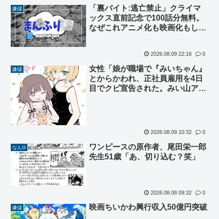
「裏バイト:逃亡禁止」クライマ
嫌儲
ックス直前記念で100話分無料。
なぜこれアニメ化も映画化もしな
かったの？
2026.08.09 22:16
0
女性「娘が職場で『みいちゃん』
嫌儲
とからかわれ、正社員雇用を4日
目でクビ宣告された。みい山アニ
メ化反対」
2026.08.09 10:32
0
ワンピースの原作者、尾田栄一郎
なんG
先生51歳「あ、切り込む？笑」
2026.08.08 09:32
0
映画ちいかわ興行収入50億円突破
嫌儲