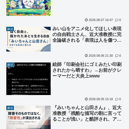
2026.08.07 16:47
0
みい山をアニメ化してほしい表現
嫌儲
の自由戦士さん、近大准教授に完
全論破される「表現は人を傷つけ
ても良いが、傷つけ方はある」
2026.08.06 21:30
0
絵師「印刷会社にゴミみたい印刷
嫌儲
されたから晒すわ」→お前がクレ
ーマーだと大炎上www
2026.08.05 15:18
0
『みいちゃんと山田さん』、近大
嫌儲
准教授「残酷な描写の割に言って
ることが浅い」と酷評され、アニ
メ化を反対されてしまう…