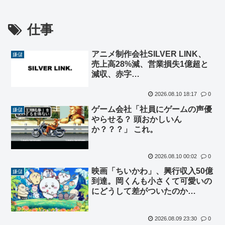
仕事
アニメ制作会社SILVER LINK、
嫌儲
売上高28%減、営業損失1億超と
減収、赤字…
2026.08.10 18:17
0
ゲーム会社「社員にゲームの声優
嫌儲
やらせる？ 頭おかしいん
か？？？」 これ。
2026.08.10 00:02
0
映画「ちいかわ」、興行収入50億
嫌儲
到達。岡くんも小さくて可愛いの
にどうして差がついたのか…
2026.08.09 23:30
0