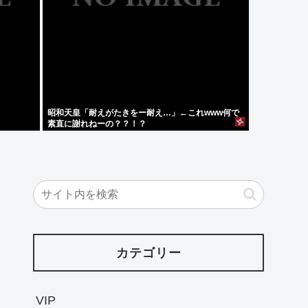
昭和天皇「耐えがたきをー耐え…」←これwww何で
素直に謝れねーの？？！？
カテゴリー
VIP