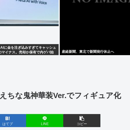
ta、AIに金を注ぎ込みすぎてキャッシュ
産経新聞、東北で新聞発行休止へ
のマイナス。売却か保有で内ゲバ始
ちな鬼神華装Ver.でフィギュア化
はてブ
LINE
コピー