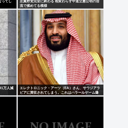
なってし
左翼野党完全に終わる 相変わらず中道立憲公明の合
流で揉めてる模様
91万人減
エレクトロニック・アーツ（EA）さん、サウジアラ
ビアに買収されてしまう。これはハラールゲーム爆
誕か