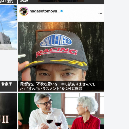
額43億円
www
、警察庁
長瀬智也「不快な思いを…申し訳ありませんでし
た」”すね毛ハラスメント”を女性に謝罪