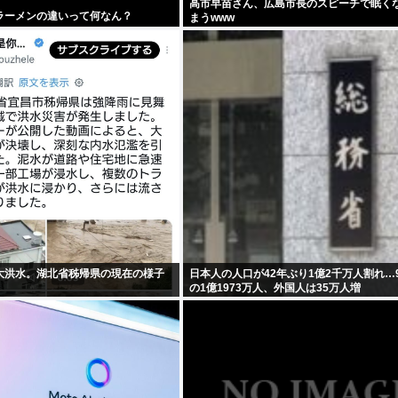
高市早苗さん、広島市長のスピーチで眠く
ラーメンの違いって何なん？
まうwww
大洪水。湖北省秭帰県の現在の様子
日本人の人口が42年ぶり1億2千万人割れ…
の1億1973万人、外国人は35万人増