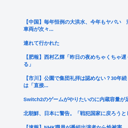
【中国】毎年恒例の大洪水、今年もヤバい 
車両が次々...
連れて行かれた
【肥報】西村乙輝「昨日の夜めちゃくちゃ遅
る」
【市川】公園で集団礼拝は認めない？30年
は「直接...
Switch2のゲームがやりたいのに内蔵容量
北朝鮮、日本に警告。「戦犯国家に戻ろうと
【速報】NHK職員が番組出演者から性被害