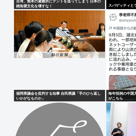
台湾、熊本の避難所にテントを送ってしまう 日本の
スパゲッティと
雑魚寝文化を壊すな！
福岡県議会を批判する知事 自民県議「手のひら返し
毎年恒例の中国
いかがなものか」
がこちら