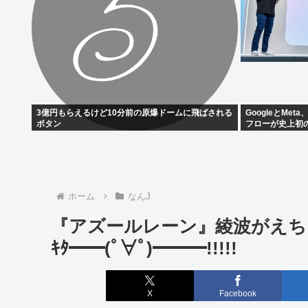
3億円もらえるけど10分前の原爆ドームに飛ばされる
GoogleとMe
ボタン
フローが史上初
まる
ホーム
なんJ
『アズールレーン』綾波がえちえ
ｷﾀ━━(ﾟ∀ﾟ)━━━!!!!!
X
Facebook