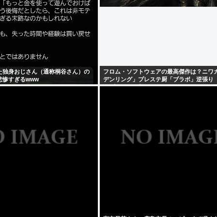
た独身おじさん（通称桐谷さん）の
フロム・ソフトウェアの最高傑作は？ニワ
悲惨すぎるwww
デンリング」プレステ厨「ブラボ」逆張り
2」玄人ワイ「…」