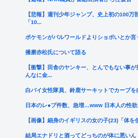
【悲報】週刊少年ジャンプ、史上初の100万部
「10...
ポケモンがパルワールドよりショボいとか言
播磨赤松氏について語る
【衝撃】田舎のヤンキー、とんでもない事が
んなに金...
白バイ女性隊員、鈴鹿サーキットでカーブを
日本のレ●プ件数、急増…www 日本人の性
【画像】細身のイギリスの女の子(23)「体
結局エナドリと酒ってどっちのが体に悪いん