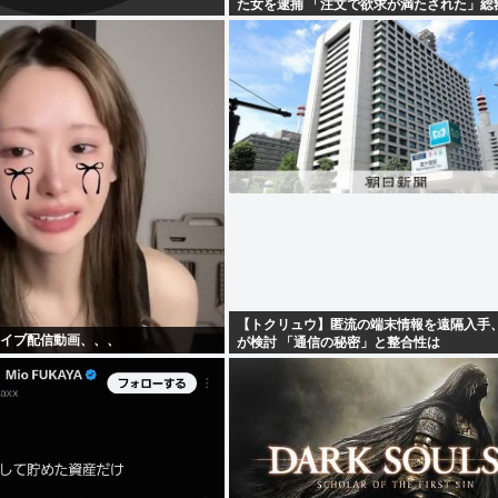
た女を逮捕 「注文で欲求が満たされた」総
【トクリュウ】匿流の端末情報を遠隔入手
ライブ配信動画、、、
が検討 「通信の秘密」と整合性は