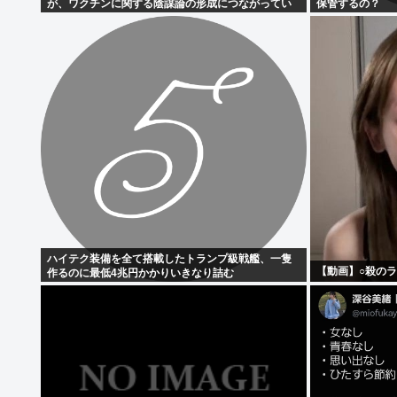
が、ワクチンに関する陰謀論の形成につながってい
保管するの？
る
ハイテク装備を全て搭載したトランプ級戦艦、一隻
【動画】○殺の
作るのに最低4兆円かかりいきなり詰む