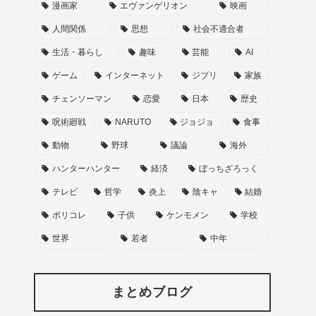
漫画家
エヴァンゲリオン
映画
人間関係
思想
社会不適合者
生活・暮らし
趣味
芸能
AI
ゲーム
インターネット
ジブリ
家族
チェンソーマン
恋愛
日本
歴史
呪術廻戦
NARUTO
ジョジョ
食事
動物
野球
議論
海外
ハンターハンター
経済
ぼっちざろっく
テレビ
哲学
炎上
陰キャ
結婚
ポリコレ
子供
ケンモメン
学校
世界
若者
中年
まとめブログ