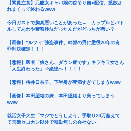
【閲覧注意】元臆女キャバ嬢の首吊り自●配信、拡散さ
れまくって終わるwww
今日ガストで胸糞悪いことがあった→…カップルとバト
ルしてあわや警察沙汰だったんだがどっちが悪い？
【画像】“ルフィ”強盗事件、幹部の男に懲役20年の有
罪判決確定！！！
【悲報】医者「娘さん、ダウン症です」キラキラ女さん
「人生終わった」⇒絶望へ！！！！
【悲報】桜井日奈子、下半身が豊満すぎてしまうwww
【画像】本田望結の妹、本田望結より実ってしまう
www
就活女子大生「マジでどうしよう。手取り20万超えて
て営業セコカン以外で転勤無しの会社ない」