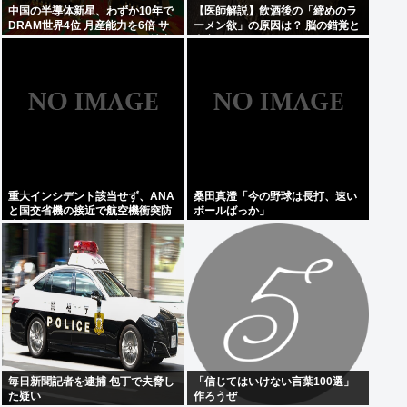
中国の半導体新星、わずか10年で
【医師解説】飲酒後の「締めのラ
DRAM世界4位 月産能力を6倍 サ
ーメン欲」の原因は？ 脳の錯覚と
ムスン・SK・マイクロンの3社寡
真実
占を圧倒的物量で破壊へ
重大インシデント該当せず、ANA
桑田真澄「今の野球は長打、速い
と国交省機の接近で航空機衝突防
ボールばっか」
止装置（TCAS）の警報が作動し
たトラブル、羽田空港沖、全日空
に通知
毎日新聞記者を逮捕 包丁で夫脅し
「信じてはいけない言葉100選」
た疑い
作ろうぜ