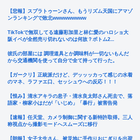
【悲報】スプラトゥーンさん、もうリズム天国にアマゾ
ンランキングで敗北wwwwwwwww
TikTokで無双してる遠藤彩加里と林仁愛のハロショ大
阪イベが全然売り切れないのは何故？ボトム2...
彼氏の部屋には 調理道具とか調味料が一切ないもんだ
から交通機関を使って自分で全て持って行った。
【ガークリ】正統派だけど、デッッッカって感じの水着
のマネ、ラファエ口、セッシュウへの反応！！！
【恨み】清水アキラの息子・清水良太郎さん死去で、落
語家・柳家小はだが「いじめ」「暴行」被害告発
【速報】任天堂、カメラ制御に関する新特許取得。三人
称視点から撮影モードへスムーズに移行
【朗報】女子大生さん、被災地に手作りおにぎりを出荷