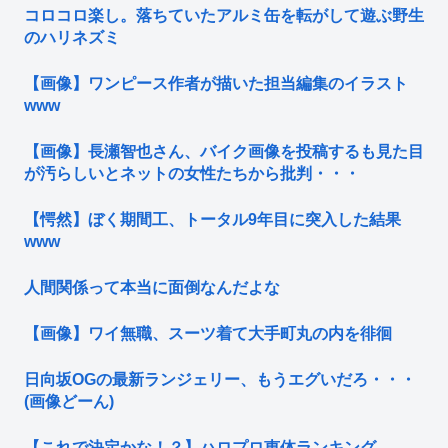
コロコロ楽し。落ちていたアルミ缶を転がして遊ぶ野生
のハリネズミ
【画像】ワンピース作者が描いた担当編集のイラスト
www
【画像】長瀬智也さん、バイク画像を投稿するも見た目
が汚らしいとネットの女性たちから批判・・・
【愕然】ぼく期間工、トータル9年目に突入した結果
www
人間関係って本当に面倒なんだよな
【画像】ワイ無職、スーツ着て大手町丸の内を徘徊
日向坂OGの最新ランジェリー、もうエグいだろ・・・
(画像どーん)
【これで決定かな！？】ハロプロ恵体ランキング