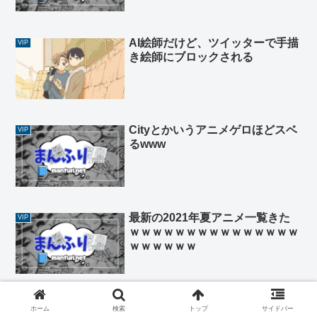
AI絵師だけど、ツイッターで手描
VIP
き絵師にブロックされる
Cityとかいうアニメゲロほどスベ
VIP
るwww
最新の2021年夏アニメ一覧きた
VIP
ｗｗｗｗｗｗｗｗｗｗｗｗｗｗｗ
ｗｗｗｗｗｗ
ウマ娘とコラボしたソシャゲ、
VIP
ホーム
検索
トップ
サイドバー