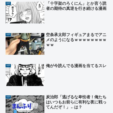
「十字架のろくにん」とか言う読
VIP
者の期待の真逆を行き続ける漫画
空条承太郎フィギュアまるでアニ
VIP
メのようになるｗｗｗｗｗｗｗｗ
ｗｗ
俺が今読んでる漫画を当てるスレ
VIP
炭治郎「逃げるな卑怯者！俺たち
VIP
はいつもお前らに有利な夜に戦っ
てんだぞ！」←は？