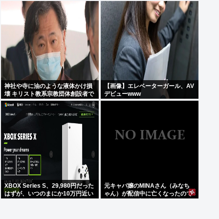
神社や寺に油のような液体かけ損
【画像】エレベーターガール、AV
壊 キリスト教系宗教団体創設者で
デビューwww
医師の金山昌秀に懲役1年6か月、
執行猶予3年の判決
XBOX Series S、29,980円だった
元キャバ嬢のMINAさん（みなち
はずが、いつのまにか10万円近い
ゃん）が配信中に亡くなったので
価格に
はないかとX上で話題に（※動画
あり）