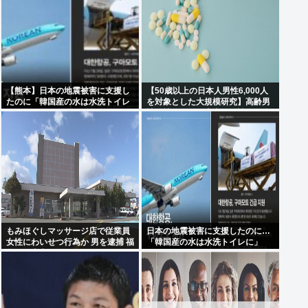
【熊本】日本の地震被害に支援し
【50歳以上の日本人男性6,000人
たのに「韓国産の水は水洗トイレ
を対象とした大規模研究】高齢男
に」
性の性的な最優先事項は性的興奮
もみほぐしマッサージ店で従業員
日本の地震被害に支援したのに…
女性にわいせつ行為か 男を逮捕 福
「韓国産の水は水洗トイレに」
島・郡山市