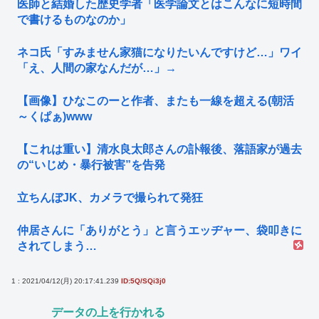
医師と結婚した歴史学者「医学論文とはこんなに短時間
で書けるものなのか」
ネコ氏「すみません家猫になりたいんですけど…」ワイ
「え、人間の家なんだが…」→
【画像】ひなこのーと作者、またも一線を超える(朝活
～くぱぁ)www
【これは重い】清水良太郎さんの訃報後、落語家が過去
の“いじめ・暴行被害”を告発
立ちんぼJK、カメラで撮られて発狂
仲居さんに「ありがとう」と言うエッヂャー、袋叩きに
されてしまう…
1 : 2021/04/12(月) 20:17:41.239
ID:5Q/SQi3j0
データの上を行かれる