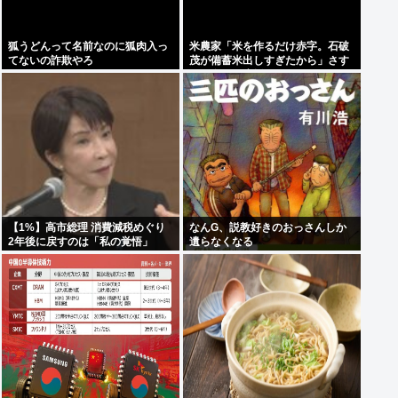
狐うどんって名前なのに狐肉入っ
米農家「米を作るだけ赤字。石破
てないの詐欺やろ
茂が備蓄米出しすぎたから」さす
がに食べて応援しようよ
【1%】高市総理 消費減税めぐり
なんG、説教好きのおっさんしか
2年後に戻すのは「私の覚悟」
遺らなくなる