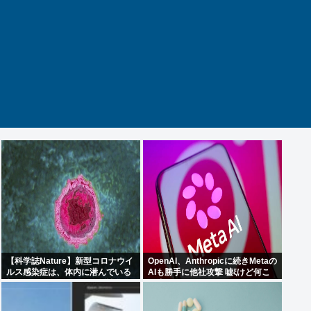
【科学誌Nature】新型コロナウイ
OpenAI、Anthropicに続きMetaの
ルス感染症は、体内に潜んでいる
AIも勝手に他社攻撃 嘘ξけど何こ
無数の休眠ウイルスを再活性化
れ流行ってんの？
し、人々に重篤な病気を引き起こ
す