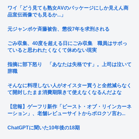
ワイ「どう見ても熟女AVのパッケージにしか見えん商
品宣伝画像でも見るか...」
元ジャンポケ斉藤被告、懲役7年を求刑される
ごみ収集、40度を超える日にごみ収集 職員はサボっ
ていると思われたくなくて休めない現実
指摘に部下怒り 「あなたは失格です」。上司は泣いて
辞職
そんなに料理しない人がオイスター買うと全然減らなく
て開封したまま消費期限きて使えなくなるんだよな
【悲報】ゲーフリ新作「ビースト・オブ・リインカーネ
ーション」、老舗レビューサイトからボロクソ言わ...
ChatGPTに聞いた10年後の18期