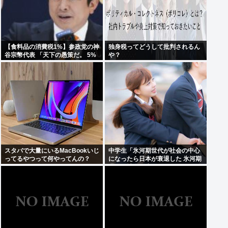
【食料品の消費税1%】参政党の神
独身税ってどうして批判されるん
谷宗幣代表 「天下の愚策だ。 5%
や？
くらいの一律減税でないと経済の
後押しにならない」
スタバで大量にいるMacBookいじ
中学生「氷河期世代が社会の中心
ってるやつって何やってんの？
になったら日本が衰退した 氷河期
世代が社会の癌！」Xで1万いいね