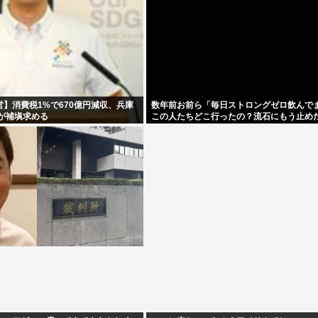
】消費税1%で670億円減収、兵庫
数年前お前ら「毎日ストロングゼロ飲んで
が補塡求める
この人たちどこ行ったの？流石にもう止め