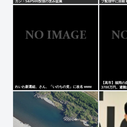
カン・S&P500投信の含み益減
ブ配信中に自殺
が報道
【高市】福岡の自
れいわ新選組、さん、「いのちの党」に改名 www
3700万円。避