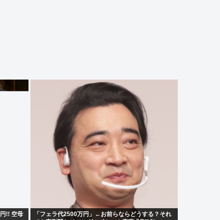
!! 空母
「フェラ代2500万円」←お前らならどうする？それ