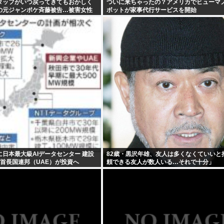
タッフがいつ戻ってきてもおかしく
ついに来ちゃったの？アメリカでヒューマ
の元ジャンポケ斉藤被告…被害女性
ボットが家事代行サービスを開始
され…絶対許せない」
日本最大級AIデータセンター 建設
82歳・黒沢年雄、友人は多くなくていいと
首長国連邦（UAE）が投資へ
頼できる友人が数人いる…それで十分」