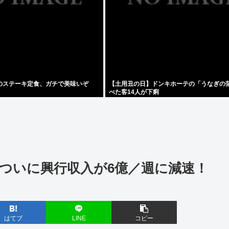
のステーキ定食、ガチで美味いぞ
【土用丑の日】ドンキホーテの「うなぎの
べた客14人が下痢
でついに興行収入が6億／週に減速！
はてブ
LINE
コピー