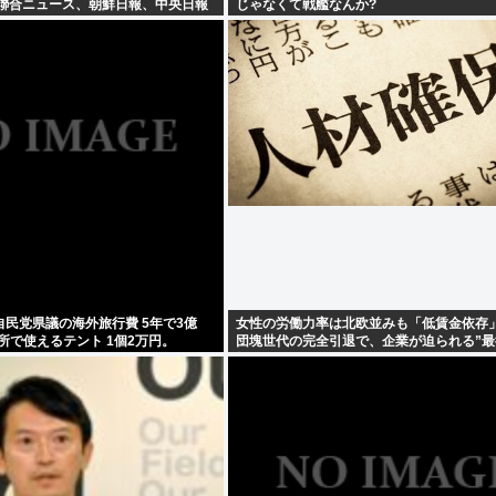
 聯合ニュース、朝鮮日報、中央日報
じゃなくて戦艦なんか?
民党県議の海外旅行費 5年で3億
女性の労働力率は北欧並みも「低賃金依存
難所で使えるテント 1個2万円。
団塊世代の完全引退で、企業が迫られる”最
択”