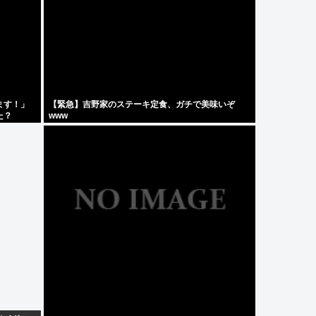
ます！」
【緊急】吉野家のステーキ定食、ガチで美味いぞ
た？
www