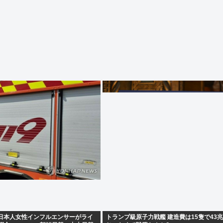
代日本人女性インフルエンサーがライ
トランプ級原子力戦艦 建造費は15隻で43兆円