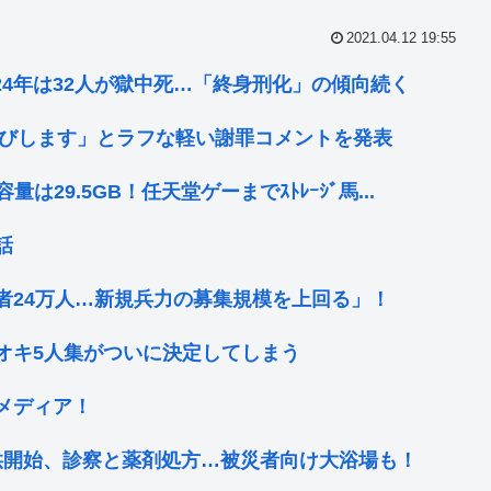
2021.04.12 19:55
024年は32人が獄中死…「終身刑化」の傾向続く
わびします」とラフな軽い謝罪コメントを発表
は29.5GB！任天堂ゲーまでｽﾄﾚｰｼﾞ馬...
話
者24万人…新規兵力の募集規模を上回る」！
オキ5人集がついに決定してしまう
メディア！
供開始、診察と薬剤処方…被災者向け大浴場も！