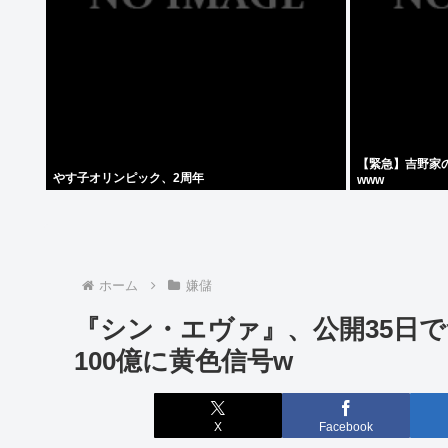
【緊急】吉野家
やす子オリンピック、2周年
www
ホーム
嫌儲
『シン・エヴァ』、公開35日
100億に黄色信号w
X
Facebook