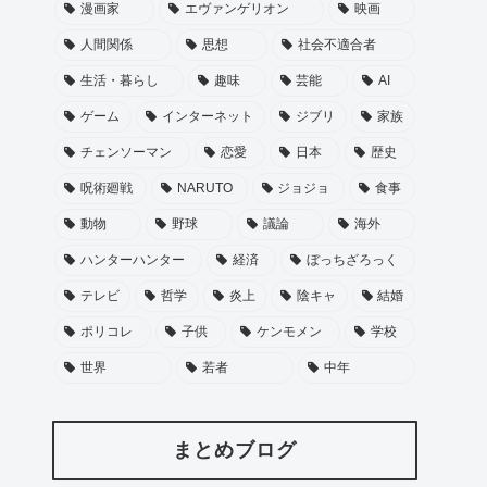
漫画家
エヴァンゲリオン
映画
人間関係
思想
社会不適合者
生活・暮らし
趣味
芸能
AI
ゲーム
インターネット
ジブリ
家族
チェンソーマン
恋愛
日本
歴史
呪術廻戦
NARUTO
ジョジョ
食事
動物
野球
議論
海外
ハンターハンター
経済
ぼっちざろっく
テレビ
哲学
炎上
陰キャ
結婚
ポリコレ
子供
ケンモメン
学校
世界
若者
中年
まとめブログ