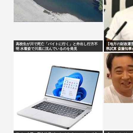
高校生が川で死亡「バイトに行く」と外出し行方不
【地方の財政運営
明 水着姿で川底に沈んでいるのを発見
県試算 斎藤知事