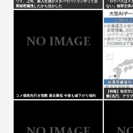
ワイ、上司、新入社員がスタバでパソコンやって企
「ロケバスはス
業秘密漏洩したから泣かした
ない」無罪主張
「ハニトラ扱い
【特報】秋田市に
コメ価格先行き指数 過去最低 今後も値下がり傾向
費2兆円、アラブ