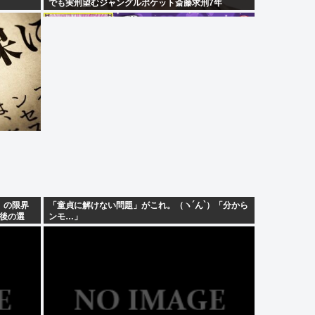
でも実刑望むジャングルポケット斎藤求刑7年
」の限界
「童貞に解けない問題」がこれ。（ヽ´ん`）「分から
後の選
ンモ…」