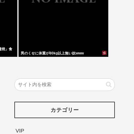
蒲焼」食
男のくせに体重が80kg以上無い奴www
カテゴリー
VIP