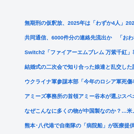
無期刑の仮釈放、2025年は「わずか4人」2
共同通信、6000件分の連絡先流出か 「お
Switch2「ファイアーエムブレム 万紫千紅」容量
結婚式の二次会で知り合った娘達と乱交した
ウクライナ軍参謀本部「今年のロシア軍死傷
アミーズ事務所の首領アミー谷本が選ぶスペ
なぜこんなに多くの物が中国製なのか？…米
熊本･八代港で自衛隊の「病院船」が医療提