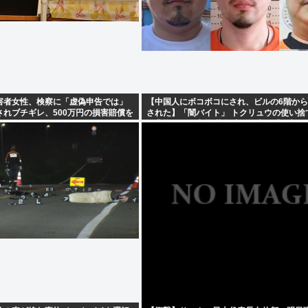
害者女性、検察に「虚偽申告では」
【中国人にボコボコにされ、ビルの6階か
されブチギレ、500万円の損害賠償を
された】「闇バイト」 トクリュウの使い捨
た悲惨すぎる実態 募集時の約束は「月収30
も、組織に入った瞬間、「お前たちはだま