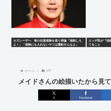
カズレーザー、車の任意保険を巡り持論「強制しろ
エッヂ民が『淡
よ！」「保険にも入れないヤツは運転すんなよ」
てること
ホーム
VIP
メイドさんの絵描いたから見
X
Facebook