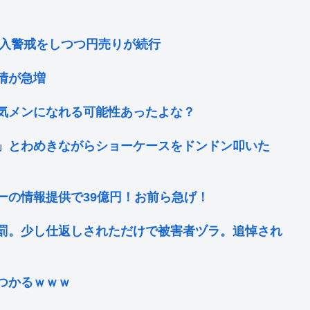
介入警戒をしつつ円売りが続行
情が急増
気メンになれる可能性あったよな？
ﾅ！」とわめきながらショーケースをドンドン叩いた
ーの情報提供で39億円！お前ら急げ！
罰。少し仕返しされただけで被害者ヅラ。追悼され
つかるｗｗｗ