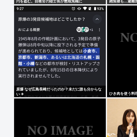
円を盗む。自衛官の陸士長が懲戒免職に
雑魚寝も…避難所
ていない」
原爆 なぜ広島長崎だったのか？未だに誰も分からな
ひき肉を使う料
い ✈