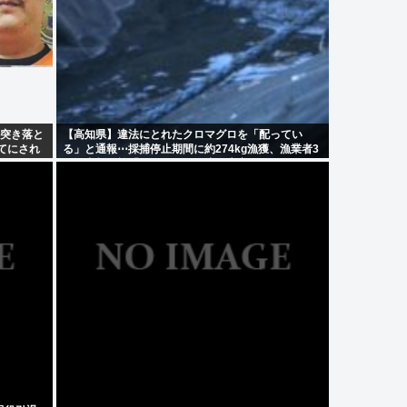
ら突き落と
【高知県】違法にとれたクロマグロを「配ってい
てにされ
る」と通報⋯採捕停止期間に約274kg漁獲、漁業者3
0万円」
人を書類送検「網にかかり放流が大変で⋯」
された」