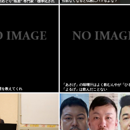
性欲なくなると仏教にハマるよな？
めぐり”格差” 専門家「標準化され
「あさげ」の味噌汁はよく飲むんやが「ひ
理を教えてくれ
「よるげ」は飲んだことない