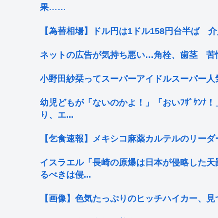
果……
【為替相場】ドル円は1ドル158円台半ば 
ネットの広告が気持ち悪い…角栓、歯茎 苦
小野田紗栞ってスーパーアイドルスーパー人
幼児どもが「ないのかよ！」「おいﾌｻﾞｹﾝ
り、エ...
【乞食速報】メキシコ麻薬カルテルのリーダ
イスラエル「長崎の原爆は日本が侵略した天
るべきは侵...
【画像】色気たっぷりのヒッチハイカー、見