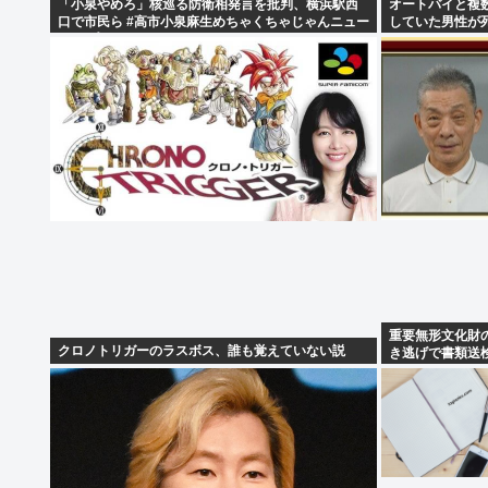
「小泉やめろ」核巡る防衛相発言を批判、横浜駅西
オートバイと複
口で市民ら #高市小泉麻生めちゃくちゃじゃんニュー
していた男性が
スdeプロテスト
重要無形文化財
クロノトリガーのラスボス、誰も覚えていない説
き逃げで書類送