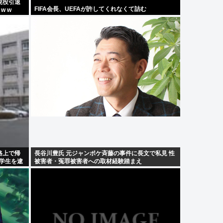
現役引退
FIFA会長、UEFAが許してくれなくて詰む
 w w
路上で帰
長谷川豊氏 元ジャンポケ斉藤の事件に長文で私見 性
子学生を逮
被害者・冤罪被害者への取材経験踏まえ