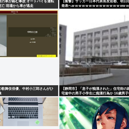
数の車が絡む事故 オートバイを運転
【衝撃】サッカー日本代表長友佑都、明日
死亡 現場から車が逃走
発表へw w w w w w w w w w w w w w ww w
の歌舞伎俳優、中村小三郎さんがひ
【静岡市】「息子が痴漢された」住宅街の
検
宅途中の男子小学生に痴漢行為か 16歳男
捕