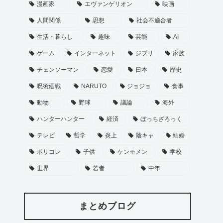
漫画家
エヴァンゲリオン
映画
人間関係
思想
社会不適合者
生活・暮らし
趣味
芸能
AI
ゲーム
インターネット
ジブリ
家族
チェンソーマン
恋愛
日本
歴史
呪術廻戦
NARUTO
ジョジョ
食事
動物
野球
議論
海外
ハンターハンター
経済
ぼっちざろっく
テレビ
哲学
炎上
陰キャ
結婚
ポリコレ
子供
ケンモメン
学校
世界
若者
中年
まとめブログ