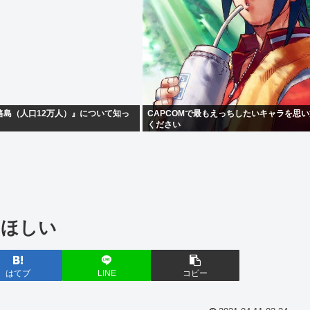
路島（人口12万人）』について知っ
CAPCOMで最もえっちしたいキャラを思
ください
てほしい
はてブ
LINE
コピー