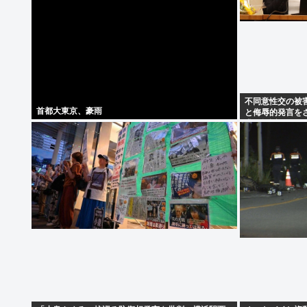
不同意性交の被
首都大東京、豪雨
と侮辱的発言を
求め提訴