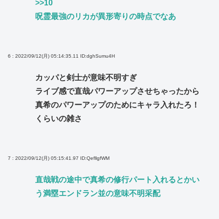
>>10
呪霊最強のリカが異形寄りの時点でなあ
6 : 2022/09/12(月) 05:14:35.11
ID:dghSumu4H
カッパと剣士が意味不明すぎ
ライブ感で直哉パワーアップさせちゃったから
真希のパワーアップのためにキャラ入れたろ！
くらいの雑さ
7 : 2022/09/12(月) 05:15:41.97
ID:QefllgfWM
直哉戦の途中で真希の修行パート入れるとかい
う満塁エンドラン並の意味不明采配