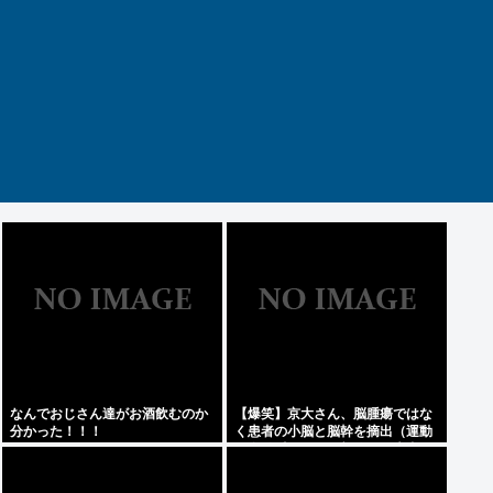
なんでおじさん達がお酒飲むのか
【爆笑】京大さん、脳腫瘍ではな
分かった！！！
く患者の小脳と脳幹を摘出（運動
と自発呼吸を司る部位）。患者は
生き地獄に