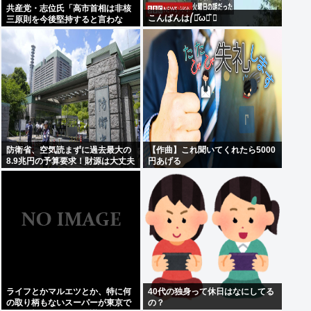
共産党・志位氏「高市首相は非核
こんばんは⎛・᷄ω・᷅ ⎞
三原則を今後堅持すると言わな
い！」
防衛省、空気読まずに過去最大の
【作曲】これ聞いてくれたら5000
8.9兆円の予算要求！財源は大丈夫
円あげる
か？！
ライフとかマルエツとか、特に何
40代の独身って休日はなにしてる
の取り柄もないスーパーが東京で
の？