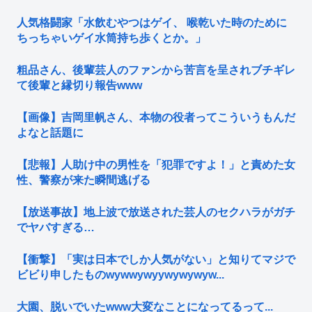
人気格闘家「水飲むやつはゲイ、 喉乾いた時のために
ちっちゃいゲイ水筒持ち歩くとか。」
粗品さん、後輩芸人のファンから苦言を呈されブチギレ
て後輩と縁切り報告www
【画像】吉岡里帆さん、本物の役者ってこういうもんだ
よなと話題に
【悲報】人助け中の男性を「犯罪ですよ！」と責めた女
性、警察が来た瞬間逃げる
【放送事故】地上波で放送された芸人のセクハラがガチ
でヤバすぎる…
【衝撃】「実は日本でしか人気がない」と知りてマジで
ビビり申したものwywwywyywywywyw...
大園、脱いでいたwww大変なことになってるって...