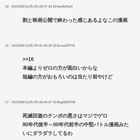
16 : 2022/09/12(月) 05:39:37.44
ID:l4ofAASe0
割と映画公開で終わった感じあるよなこの漫画
21 : 2022/09/12(月) 05:41:49.45
ID:bLwaZDTV0
>>16
本編よりゼロの方が面白いからな
短編の方がおもろいのは当たり前やけど
17 : 2022/09/12(月) 05:40:34.67
ID:Bzg38ZDTM
死滅回遊のテンポの悪さはマジでゲロ
90年代後半～00年代前半の中堅バトル漫画みた
いにダラダラしてるわ