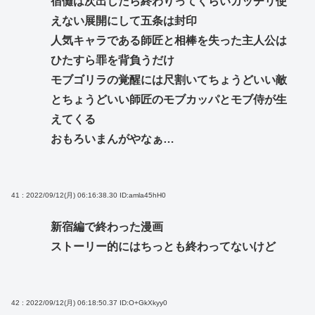
宿儺は次出したら終わりってくらいガッチリ使
えない展開にして五条は封印
人気キャラである師匠と相棒を失った主人公は
ひたすら罪を背負うだけ
モブゴリラの覚醒には尺割いてちょうどいい敵
とちょうどいい師匠のモブカッパとモブ侍が生
えてくる
おもろいまんがやなぁ…
41 : 2022/09/12(月) 06:16:38.30
ID:amla45hH0
新宿編で終わった漫画
ストーリー的にはちっとも終わってないけど
42 : 2022/09/12(月) 06:18:50.37
ID:O+GkXkyy0