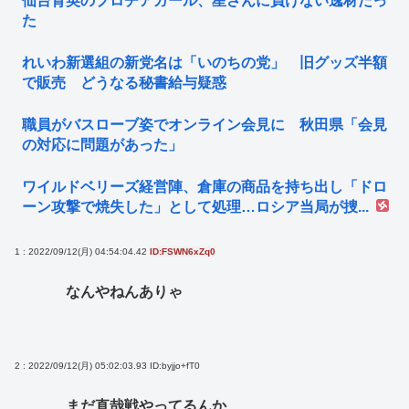
仙台育英のプロチアガール、星さんに負けない逸材だっ
た
れいわ新選組の新党名は「いのちの党」 旧グッズ半額
で販売 どうなる秘書給与疑惑
職員がバスローブ姿でオンライン会見に 秋田県「会見
の対応に問題があった」
ワイルドベリーズ経営陣、倉庫の商品を持ち出し「ドロ
ーン攻撃で焼失した」として処理…ロシア当局が捜...
1 : 2022/09/12(月) 04:54:04.42
ID:FSWN6xZq0
なんやねんありゃ
2 : 2022/09/12(月) 05:02:03.93
ID:byjjo+fT0
まだ直哉戦やってるんか