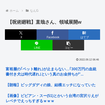
ホーム
なんG
【呪術廻戦】直哉さん、領域展開w
X
Facebook
はてブ
LINE
コピー
2022.09.12 06:46
富裕層の｢ペット離れ｣が止まらない…｢300万円の血統
書付き犬は時代遅れ｣という真のお金持ちが"...
【朗報】ビッグダディの娘、結構エッチになっていた
【画像】ビビアン・スー(51)とかいう台湾の宮沢りえが
レベチでえっちすぎるｗｗｗ