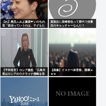
【れ】奥田ふみよ議員❤‍ いのちの
真面目に里崎智也って歴代で何番
党「政治っていうのは、子どもた
目のキャッチャーなんだ？
ちに「いのち」を繋いでいくため
にあるんだよ。」
【平和宣言】ロシア激怒 「広島市
【画像】ドスケベ体育祭、開幕ｗ
長はロシアのウクライナ侵略を非
ｗｗ
難した」