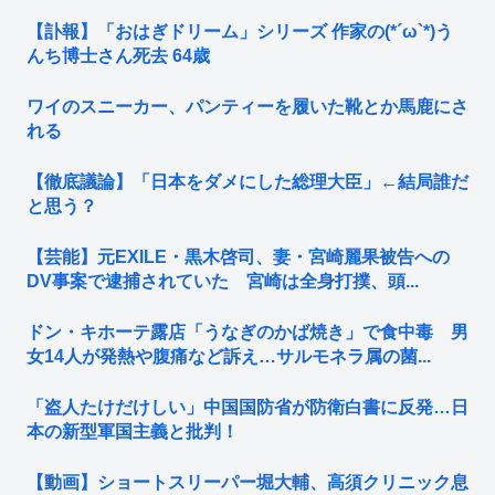
【訃報】「おはぎドリーム」シリーズ 作家の(*´ω`*)う
んち博士さん死去 64歳
ワイのスニーカー、パンティーを履いた靴とか馬鹿にさ
れる
【徹底議論】「日本をダメにした総理大臣」←結局誰だ
と思う？
【芸能】元EXILE・黒木啓司、妻・宮崎麗果被告への
DV事案で逮捕されていた 宮崎は全身打撲、頭...
ドン・キホーテ露店「うなぎのかば焼き」で食中毒 男
女14人が発熱や腹痛など訴え…サルモネラ属の菌...
「盗人たけだけしい」中国国防省が防衛白書に反発…日
本の新型軍国主義と批判！
【動画】ショートスリーパー堀大輔、高須クリニック息