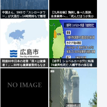
中国さん、SNSで「スシロータワ
【九州名物】鶏刺し食べた医師、
ー」が大流行→14時間待ちで整理
全身麻痺へ…「死んだほうが良か
券が転売される事態に…
った」
戦後80年日本の老害「我々は被爆
【岩手】ショベルカーが穴に転落
者！」←80年も健康被害何もなき
78歳男性死亡 八幡平市の採石場
ゃ健常者やろ