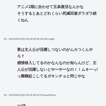
アニメ2期に合わせて五条復活なんかな
そうするとあとどれくらい死滅回遊ダラダラ続
くねん
28 : 2022/09/12(月) 06:04:59.39
ID:l/oK+xdg0
要は主人公が活躍しつないのがムカつくんや
ろ？
感情移入してるのかなんなのか知らんけど、主
人公が活躍しないとやーやーなの！！ムキーっ!
っ癇癪起こしてるガキンチョと同じやな
29 : 2022/09/12(月) 06:05:48.53
ID:AuxeSOoor
>>28