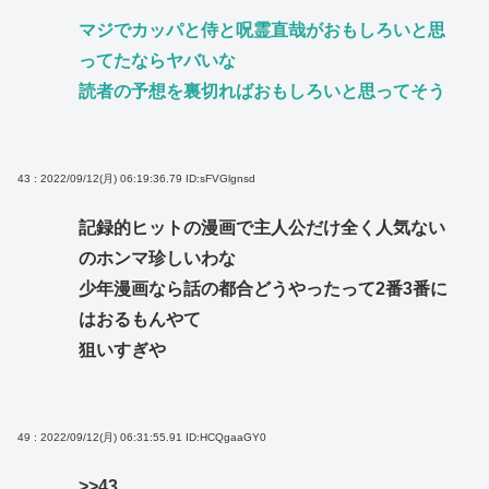
マジでカッパと侍と呪霊直哉がおもしろいと思
ってたならヤバいな
読者の予想を裏切ればおもしろいと思ってそう
43 : 2022/09/12(月) 06:19:36.79
ID:sFVGlgnsd
記録的ヒットの漫画で主人公だけ全く人気ない
のホンマ珍しいわな
少年漫画なら話の都合どうやったって2番3番に
はおるもんやて
狙いすぎや
49 : 2022/09/12(月) 06:31:55.91
ID:HCQgaaGY0
>>43