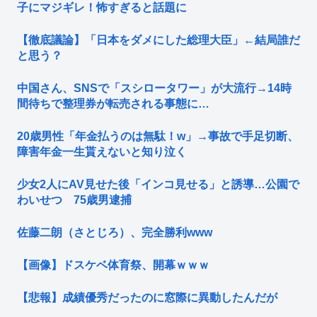
子にマジギレ！怖すぎると話題に
【徹底議論】「日本をダメにした総理大臣」←結局誰だ
と思う？
中国さん、SNSで「スシロータワー」が大流行→14時
間待ちで整理券が転売される事態に…
20歳男性「年金払うのは無駄！w」→事故で手足切断、
障害年金一生貰えないと知り泣く
少女2人にAV見せた後「インコ見せる」と誘導…公園で
わいせつ 75歳男逮捕
佐藤二朗（さとじろ）、完全勝利www
【画像】ドスケベ体育祭、開幕ｗｗｗ
【悲報】成績優秀だったのに窓際に異動したんだが