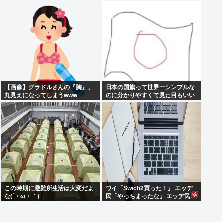
デカい顔してるの不思議だよな、
普通OK行くだろ
【画像】グラドルさんの『胸』、
日本の国旗って世界一シンプルな
丸見えになってしまうwww
のに分かりやすくて見た目もいい
よな
この時期に避難所生活は大変だよ
ワイ「Swich2買った！」 エッヂ
な(´・ω・｀)
民「やっちまったな」 エッヂ民
「面白いソフト無いよ」 エッヂ民
「まだ開けてない」