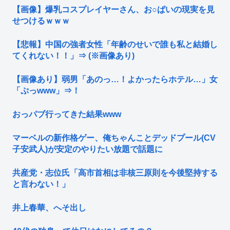
【画像】爆乳コスプレイヤーさん、お○ぱいの現実を見
せつけるｗｗｗ
【悲報】中国の強者女性「年齢のせいで誰も私と結婚し
てくれない！！」⇒ (※画像あり)
【画像あり】弱男「あのっ…！よかったらホテル…」女
「ぷっwww」⇒！
おっパブ行ってきた結果www
マーベルの新作格ゲー、俺ちゃんことデッドプール(CV
子安武人)が安定のやりたい放題で話題に
共産党・志位氏「高市首相は非核三原則を今後堅持する
と言わない！」
井上春華、へそ出し