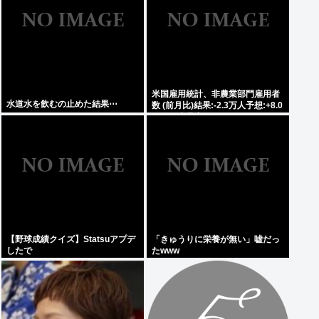
米国雇用統計、非農業部門雇用者
水道水を飲むの止めた結果⋯
数 (前月比)結果:-2.3万人予想:+8.0
万人、失業率結果:+4.1%予
想:+4.2%、9月利下げか
【野球成績クイズ】Statsuアプデ
「きゅうりに栄養が無い」嘘だっ
したで
たwww