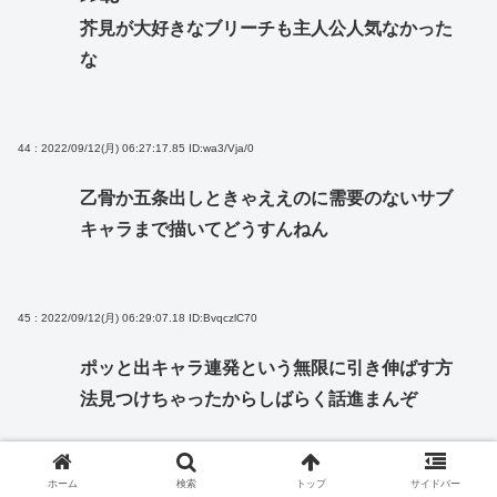
芥見が大好きなブリーチも主人公人気なかった
な
44 : 2022/09/12(月) 06:27:17.85
ID:wa3/Vja/0
乙骨か五条出しときゃええのに需要のないサブ
キャラまで描いてどうすんねん
45 : 2022/09/12(月) 06:29:07.18
ID:BvqczlC70
ポッと出キャラ連発という無限に引き伸ばす方
法見つけちゃったからしばらく話進まんぞ
ホーム
検索
トップ
サイドバー
46 : 2022/09/12(月) 06:29:55.16
ID:6MNFEAQ2d