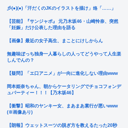
彡(●)(●)「汗だくのJKのイラストを描け」烙「……」
【芸能】『サンジャポ』 元乃木坂46・山崎怜奈、突然
「妊娠」だけ公表した理由を語る
【画像】最近の女子高生、まことにけしからん
無趣味ぼっち独身一人暮らしの人ってどうやって人生楽
しんでんの？
【疑問】「エ口アニメ」が一向に進化しない理由www
岡本姫奈ちゃん、朝からケータリングでチョコフォンデ
ュパーティー！！！【乃木坂46】
【衝撃】昭和のヤンキー女、まあまあ素行が悪いwww
(※画像あり)
【朗報】ウェットスーツの脱ぎ方を教えるたった20秒