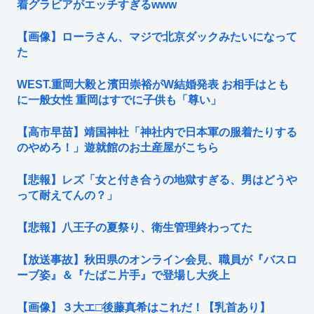
着グラビアがエッチすぎるwww
【画像】ローラさん、マジで北京ダックみたいになって
た
WEST.重岡大毅と濱田崇裕がW結婚発表 お相手はとも
に一般女性 重岡はすでに子供も「尊い」
【高市早苗】靖国神社「神社内で日本軍の服着たりする
のやめろ！」遊就館のお土産屋がこちら
【悲報】レズ「女と付き合うの地獄すぎる、男はどうや
って耐えてんの？」
【悲報】八王子の夏祭り、衛生管理終わってた
【放送事故】秋田県のオンライン会見、職員が『バスロ
ーブ姿』＆『たばこ片手』で登場し大炎上
【画像】３大エ□後藤真希はこれだ！【乳首あり】