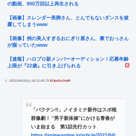
の動画、900万回以上再生される
【画像】スレンダー美脚さん、とんでもないダンスを披
露してしまうwww
【画像】例の美人すぎるおにぎり屋さん、裏でおっさん
が握っていたwww
【速報】ハロプロ新メンバーオーディション！応募年齢
上限が『22歳』に引き上げられる
1 : 2021/04/10(土) 19:12:45.73
ID:fjwOo1hdM
「バクテン!!」ノイタミナ新作はスポ根
群像劇！ “男子新体操”にかける青春が
いま始まる 第1話先行カット
https://animeanime.jp/article/2021/04/