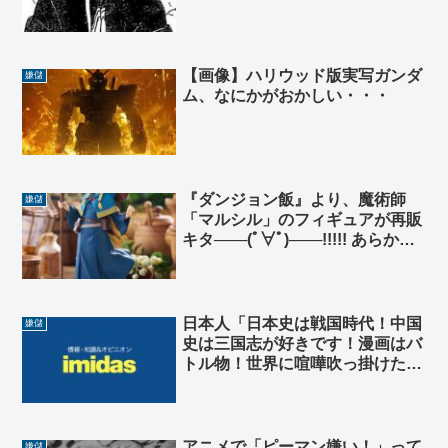
【画像】ハリウッド版実写ガンダ
嫌儲
ム、なにかがおかしい・・・
『ダンジョン飯』より、魔術師
嫌儲
「マルシル」のフィギュアが再販
キタ───(ﾟ∀ﾟ)───!!!!! あらかわだ
ぞ！！！
日本人「日本史は戦国時代！中国
嫌儲
史は三国志が好きです！漫画はバ
トル物！世界に喧嘩吹っ掛けたり
もした！」👈野蛮民族じゃん
アニメで「ピーマン嫌い！」って
嫌儲