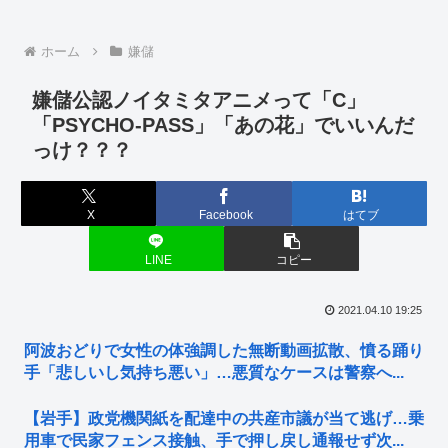
ホーム
嫌儲
嫌儲公認ノイタミタアニメって「C」
「PSYCHO-PASS」「あの花」でいいんだ
っけ？？？
X
Facebook
はてブ
LINE
コピー
2021.04.10 19:25
阿波おどりで女性の体強調した無断動画拡散、憤る踊り
手「悲しいし気持ち悪い」…悪質なケースは警察へ...
【岩手】政党機関紙を配達中の共産市議が当て逃げ…乗
用車で民家フェンス接触、手で押し戻し通報せず次...