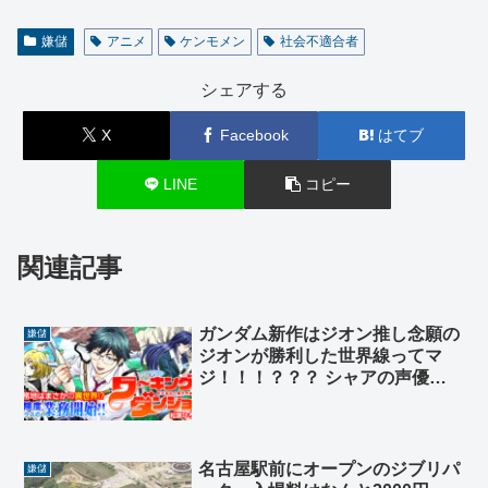
嫌儲
アニメ
ケンモメン
社会不適合者
シェアする
X
Facebook
はてブ
LINE
コピー
関連記事
ガンダム新作はジオン推し念願の
嫌儲
ジオンが勝利した世界線ってマ
ジ！！！？？？ シャアの声優も
交代ってマジ！！！？？？
名古屋駅前にオープンのジブリパ
嫌儲