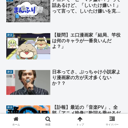
話あるけど、「しいたけ嫌い！」
って言って、しいたけ嫌いを克服
する話は無いよな？
【疑問】エ口漫画家「結局、竿役
嫌儲
は何のキャラが一番良いんだ
よ？」
日本ってさ、ぶっちゃけ小説家よ
嫌儲
り漫画家の方が天才多くない
か？？
【訃報】最近の「音楽PV」、全
嫌儲
部「アニメ映像に歌詞を乗せるだ
けの映像」になる…🥺
ホーム
検索
トップ
サイドバー