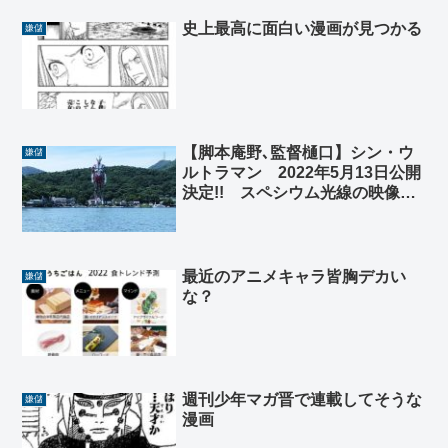
史上最高に面白い漫画が見つかる
嫌儲
【脚本庵野､監督樋口】シン・ウ
嫌儲
ルトラマン 2022年5月13日公開
決定!! スペシウム光線の映像解
禁!!
最近のアニメキャラ皆胸デカい
嫌儲
な？
週刊少年マガ晋で連載してそうな
嫌儲
漫画