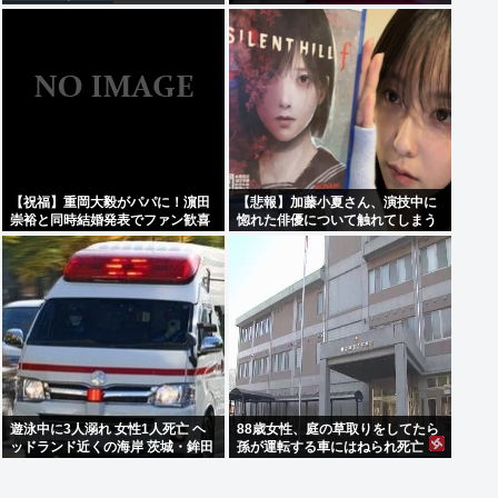
っと…できた！」⇒！
【祝福】重岡大毅がパパに！濵田
【悲報】加藤小夏さん、演技中に
崇裕と同時結婚発表でファン歓喜
惚れた俳優について触れてしまう
遊泳中に3人溺れ 女性1人死亡 ヘ
88歳女性、庭の草取りをしてたら
ッドランド近くの海岸 茨城・鉾田
孫が運転する車にはねられ死亡