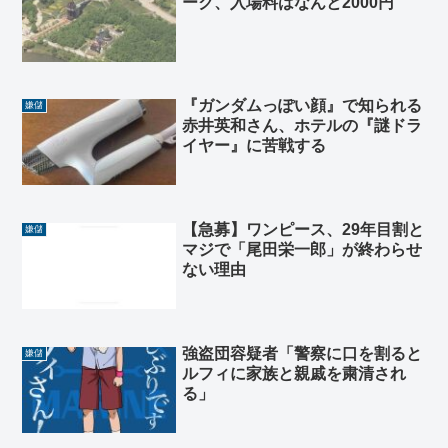
ーク、入場料はなんと2000円
『ガンダムっぽい顔』で知られる
嫌儲
赤井英和さん、ホテルの『謎ドラ
イヤー』に苦戦する
【急募】ワンピース、29年目割と
嫌儲
マジで「尾田栄一郎」が終わらせ
ない理由
強盗団容疑者「警察に口を割ると
嫌儲
ルフィに家族と親戚を粛清され
る」