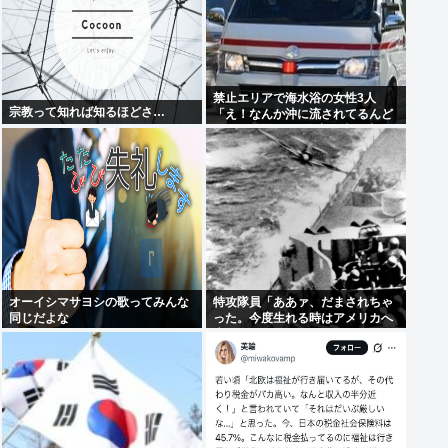
禁止エリアで海水浴の女性3人
宗教って知れば知るほどさ…
「え！なんか沖に流されてるんど
けど！！」1人は自力で岸に辿り
着くも23歳女性が溺死、24歳が重
体
オーイシマサヨシの歌ってみんな
特攻隊員「ああァ、だまされちゃ
同じだよな
った。今度生れる時はアメリカへ
生れるぞ」