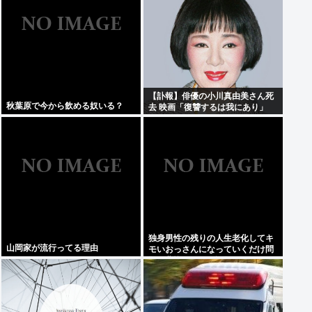
【訃報】俳優の小川真由美さん死
秋葉原で今から飲める奴いる？
去 映画「復讐するは我にあり」
独身男性の残りの人生老化してキ
山岡家が流行ってる理由
モいおっさんになっていくだけ問
題が悲惨すぎると話題にwww