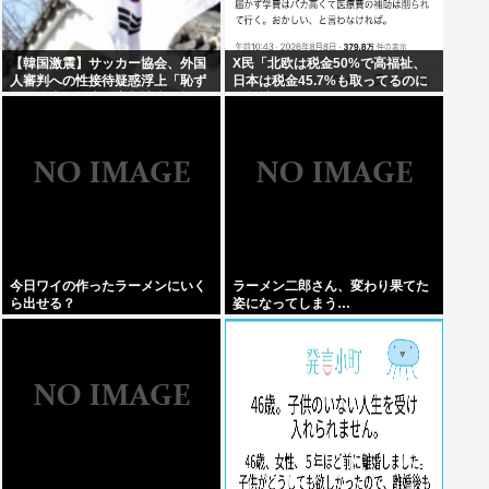
【韓国激震】サッカー協会、外国
X民「北欧は税金50%で高福祉、
人審判への性接待疑惑浮上「恥ず
日本は税金45.7%も取ってるのに
べき過去」日本人審判該当の報道
低福祉、おかしいよ」 11万いいね
も
今日ワイの作ったラーメンにいく
ラーメン二郎さん、変わり果てた
ら出せる？
姿になってしまう…