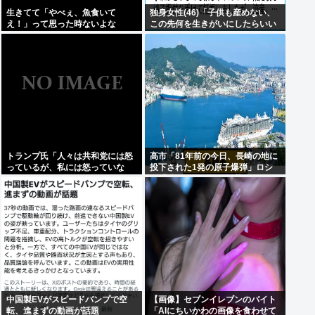
生きてて「やべぇ、魚食いて
独身女性(46)「子供も産めない、
え！」って思った時ないよな
この先何を生きがいにしたらいい
の？」
トランプ氏「人々は共和党には怒
高市「81年前の今日、長崎の地に
っているが、私には怒っていな
投下された1発の原子爆弾」ロシ
い」
ア「待って。《誰が》落とした
の？ねぇ、なんでそこ伏せる
の？」
中国製EVがスピードバンプで空
【画像】セブンイレブンのバイト
転、進まずの動画が話題
「AIにちいかわの画像を食わせて