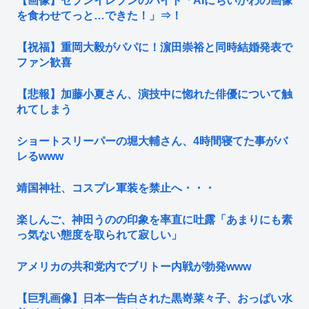
【画像】セブンイレブンのバイト「AIにちいかわの画像
を食わせてっと…できた！」⇒！
【祝福】重岡大毅がパパに！濵田崇裕と同時結婚発表で
ファン歓喜
【悲報】加藤小夏さん、演技中に惚れた俳優について触
れてしまう
ショートスリーパーの堀大輔さん、4時間寝てた事がバ
レるwww
靖国神社、コスプレ軍装を禁止へ・・・
楽しんご、神田うのの印象を率直に吐露「あまりにも素
っ気ない態度を取られて寂しい」
アメリカの共和党内でブリトー内戦が勃発www
【巨乳画像】日本一告白された黒嵜菜々子、おっぱい水