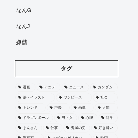
なんG
なんJ
嫌儲
タグ
漫画
アニメ
ニュース
ガンダム
絵・イラスト
ワンピース
社会
トレンド
声優
画像
人間
ドラゴンボール
男・女
心理
科学
まんさん
仕事
鬼滅の刃
好き嫌い
漫画家
エヴァンゲリオン
映画