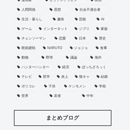
人間関係
思想
社会不適合者
生活・暮らし
趣味
芸能
AI
ゲーム
インターネット
ジブリ
家族
チェンソーマン
恋愛
日本
歴史
呪術廻戦
NARUTO
ジョジョ
食事
動物
野球
議論
海外
ハンターハンター
経済
ぼっちざろっく
テレビ
哲学
炎上
陰キャ
結婚
ポリコレ
子供
ケンモメン
学校
世界
若者
中年
まとめブログ