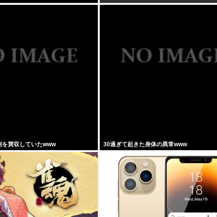
判を買収していたwww
30過ぎて起きた身体の異常www