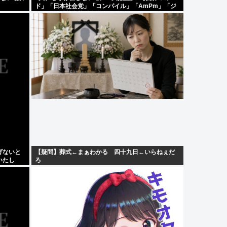
ド」「日本社会党」「コンパイル」「AmPm」「ジ
ャスコ」「共立薬科大学」
げないと
【疑問】葬式←まぁわかる 四十九日←いらねぇだ
いたし
ろ