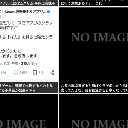
イグルはほぼムスリム)を叫ぶ意味不
に行く意味ある？」←これ
てしまう
りゲーム、確率で出現するイカを見
お盆の8/13過ぎると海はクラゲ多いから泳
する不具合が発生ｗｗｗ
言ってたよな。昔お盆過ぎると寒くなって