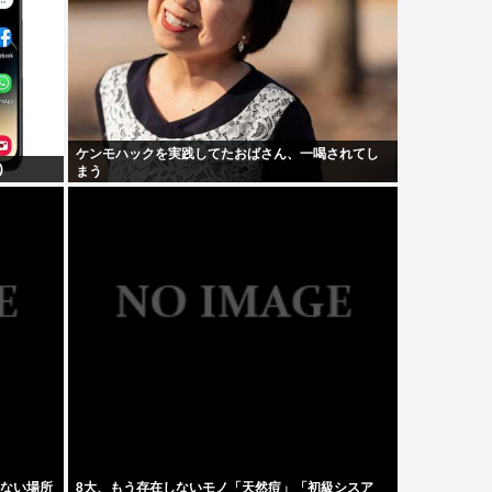
ケンモハックを実践してたおばさん、一喝されてし
)
まう
かない場所
8大、もう存在しないモノ「天然痘」「初級シスア