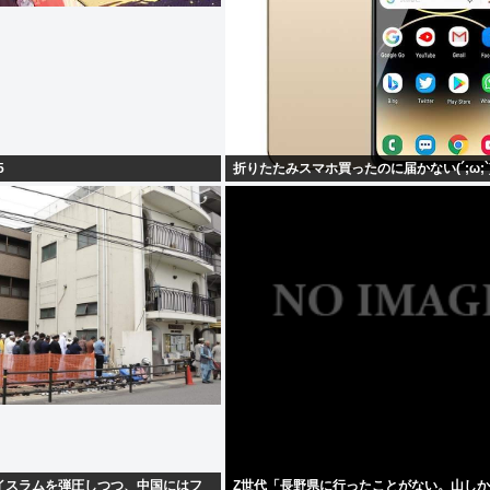
5
折りたたみスマホ買ったのに届かない(´;ω;`
イスラムを弾圧しつつ、中国にはフ
Z世代「長野県に行ったことがない。山し