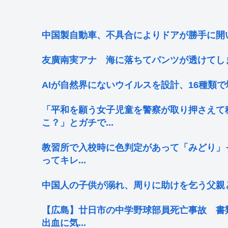
中国製自動車、不具合によりドアが勝手に開
友廣南実アナ 海に落ちてパンツが透けてしま
AIが自然界にないウイルスを設計、16種類
「平和を願う女子児童を警察が取り押さえて
こ？」とガチで...
教習所で入校時に色判定があって「みどり」
ってキレ...
中国人の子供が溺れ、周りに助けを乞う父親
【広島】廿日市の中学野球部員死亡事故 書
出血に気...