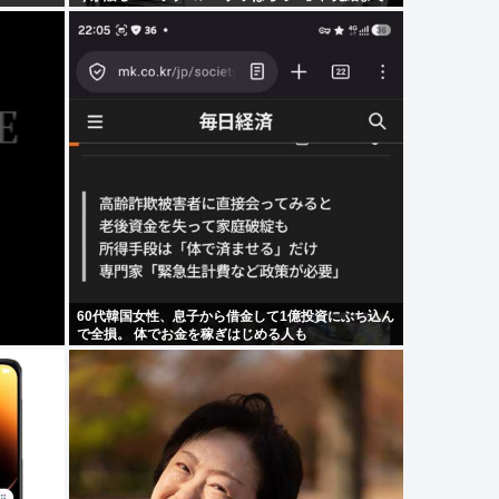
ラスト2話！！
60代韓国女性、息子から借金して1億投資にぶち込ん
で全損。 体でお金を稼ぎはじめる人も