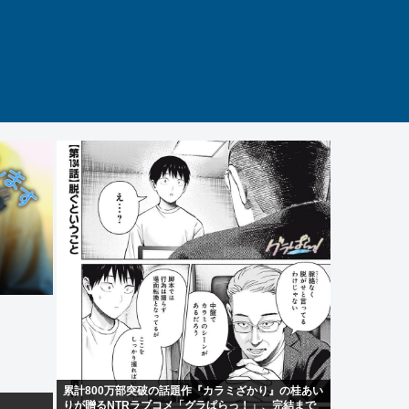
累計800万部突破の話題作『カラミざかり』の桂あい
りが贈るNTRラブコメ「グラぱらっ！」、完結まで