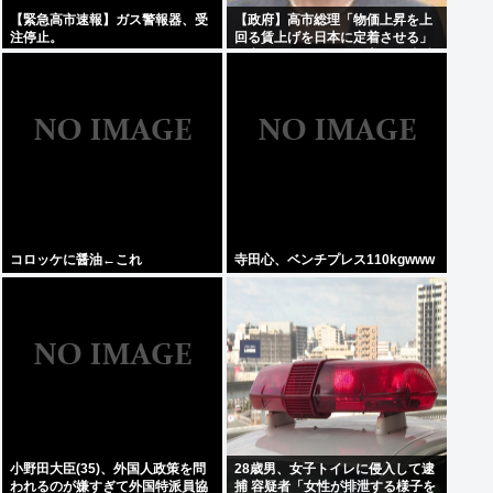
【緊急高市速報】ガス警報器、受
【政府】高市総理「物価上昇を上
注停止。
回る賃上げを日本に定着させる」
国家公務員月給3.51%増へ 人事院
の勧告を受け
コロッケに醤油←これ
寺田心、ベンチプレス110kgwww
小野田大臣(35)、外国人政策を問
28歳男、女子トイレに侵入して逮
われるのが嫌すぎて外国特派員協
捕 容疑者「女性が排泄する様子を