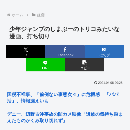
ホーム
嫌儲
少年ジャンプのしまぶーのトリコみたいな
漫画、打ち切り
X
Facebook
はてブ
LINE
コピー
2021.04.08 20:26
国税不祥事、「前例ない事態次々」に危機感 「パパ
活」、情報漏えいも
デニー、辺野古沖事故の防カメ映像「遺族の気持ち踏ま
えたものかくみ取り切れず」