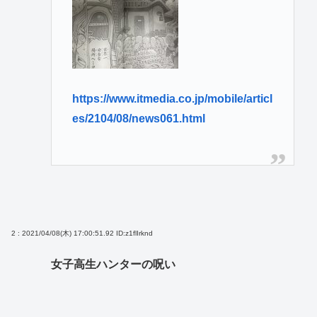
https://www.itmedia.co.jp/mobile/articl
es/2104/08/news061.html
2 : 2021/04/08(木) 17:00:51.92
ID:z1flIrknd
女子高生ハンターの呪い