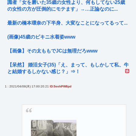
識者「女を磨いた35歳の女性より、何もしてない25歳
の女性の方が圧倒的にモテます」→…正論なのに...
最新の橋本環奈の下半身、大変なことになってるって...
(画像)45歳のビキニ水着姿www
【画像】その太ももでJCは無理だろwww
【呆然】 婚活女子(35)「え、まって、もしかして私、牛
と結婚するしかない感じ？」⇒！
1 : 2021/04/08(木) 17:00:20.21
ID:5eehPW8pd