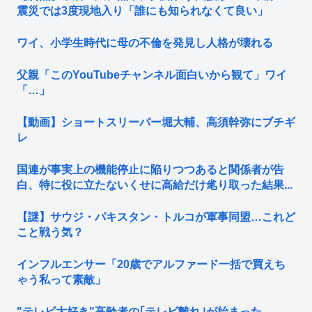
震災では3度現地入り「誰にも知られなくて良い」
ワイ、小学生時代に母の不倫を発見し人格が壊れる
父親「このYouTubeチャンネル面白いから観て」ワイ
「…」
【動画】ショートスリーパー堀大輔、高須幹弥にブチギ
レ
国連が事実上の機能停止に陥りつつあると関係者が告
白、特に役に立たないくせに高給だけ毟り取った結果...
【謎】サウジ・パキスタン・トルコが軍事同盟…これど
こと戦う気？
インフルエンサー「20歳でアルファード一括で買えち
ゃう私って素敵」
"テレビ大好き"高齢者の｢テレビ離れ｣が始まった