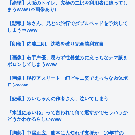
【絶望】大阪のトイレ、究極の二択を利用者に迫ってし
まうwww (※画像あり)
【悲報】妹さん、兄との旅行でダブルベッドを予約して
しまう⇒www
【朗報】佐藤二朗、沈黙を破り完全勝利宣言
【画像】若手声優、思わず性器並みにえっちなナマ腋を
ボロンしてしまうwww
【画像】現役アスリート、紐ビキニ姿でえっちな肉体ボ
ロンwww
【悲報】みいちゃんの作者さん、泣いてしまう
「水道ぬるいね」って言われて何て返すかでモラハラか
どうかわかるらしいwww
【胸熱】中居正広、熊本に人知れず支援か 10年前の