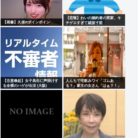
【悲報】わいの婚約者の実家、キ
【画像】久保πボインボイン
チゲエすぎて破談寸前
【注意喚起】女子高生に声掛けす
人んちで宅飲みワイ「ゴムあ
る全裸のハゲが出没 (大阪)
る？」家主の女さん「はぁ？！」
⇒結果www