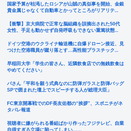
国家予算が枯渇したロシアが山賊の真似事を開始、金銀
貴金属じゃなくて自動車とかってところがリアリテ...
【衝撃】京大病院で正常な脳組織を誤摘出された50代
女性、手足も動かせず自発呼吸もできない重篤状態...
ドイツ空港のウクライナ輸送機に自爆ドローン接近、見
つけた空港職員が蹴り落とす…高性能プラスチック...
早稲田大学「学生の皆さん、近隣飲食店での無銭飲食は
やめてください」
パさん「平和を願う式典なのに防弾ガラスと防弾バッグ
SPで囲まれた壇上でスピーチする人が総理大臣」
FC東京開幕戦でのDF長友佑都の“挨拶”、スポニチがネ
タバレ報道
視聴者に嫌がられる番組ばかり作ったフジテレビ、自業
自得すぎる立場に陥ってしまい……