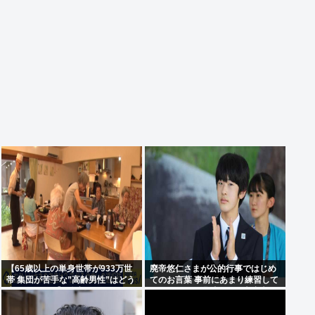
【65歳以上の単身世帯が933万世
廃帝悠仁さまが公的行事ではじめ
帯 集団が苦手な”高齢男性”はどう
てのお言葉 事前にあまり練習して
生きていく？】孤独死のリスク
ないっぽい。滑舌悪いし大丈夫な
も…専門家 「8日以上見つからな
の
いのも圧倒的に男性」