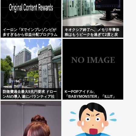
イーロン「Xでインプレゾンビが
キオクシア終了へ、メモリ半導体
多すぎるから収益分配プログラム
株はもうピークを過ぎて2度と戻
やめるわ」
らない。中国の時代になると警告
防衛費過去最大9兆円要求 ドロー
KーPOPアイドル、
ンAIの導入 遂にパランティア社
「BABYMONSTER」「ILLIT」
(CIA出資)の戦術OSを導入か
「RESCENE」の三国志時代に突
入！