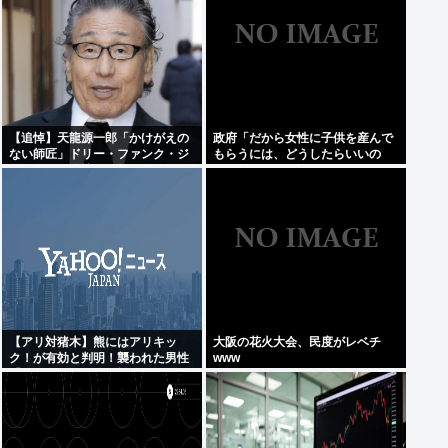
【追悼】天龍源一郎「かけがえの
政府「だから女性に子供を産んで
ない師匠」ドリー・ファンク・ジ
もらうには、どうしたらいいの
ュニアさん追悼
よ;;」
【アリ対猪木】熊にはアリキッ
大阪の花火大会、民度がレベチ
ク！が有効と判明！襲われた男性
www
「アリキックで追っ払った」