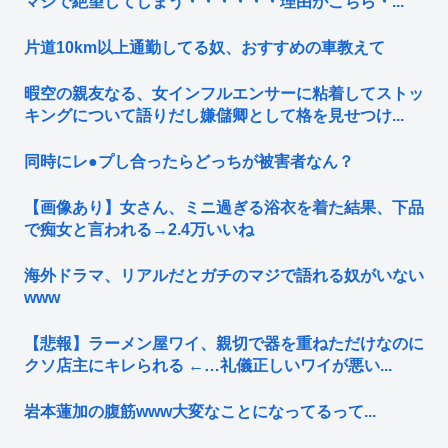
マジで絶望してしまう・・・・・・理由がこちら・...
片道10km以上通勤してる奴、おすすめの車教えて
暇空の親友なる、女インフルエンサーに粘着してストッ
キングについて語りだし嫌儲卿として格を見せつけ...
同時にレ●プし合ったらどっちが被害者なん？
【画像あり】女さん、ミニ過ぎる浴衣を着た結果、下品
で痴女と言われる→2.4万いいね
海外ドラマ、リアルだとガチのマジで語れる奴がいない
www
【悲報】ラーメン屋ワイ、親切で器を重ねただけなのに
クソ店主にキレられる ←…礼儀正しいワイが悪い...
岩本蓮加の腹筋www大変なことになってるって...