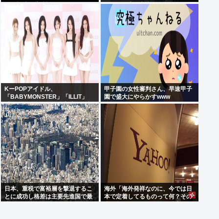
会の招待を連続拒否www
見たくて床に寝込んでしまった」
KーPOPアイドル、
甲子園の女性審判さん、早速甲子
「BABYMONSTER」「ILLIT」
園で盛大にやらかすwww
「RESCENE」の三国志時代に突
入！
日本、重税で富裕層を撃退するこ
海外「海外発祥なのに、今では日
とに成功し格差は主要先進国で最
本で定着してるものって何？その
小
逆も教えて！」（海外の反応）