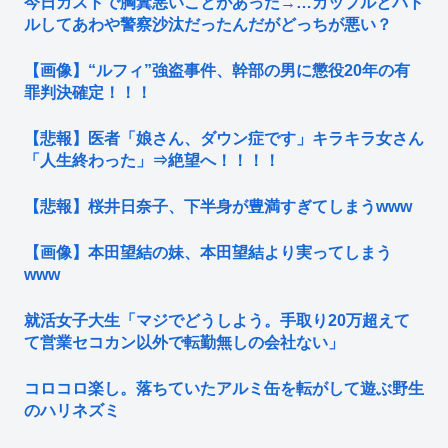
今日ガストで胸糞悪いことがあった→…カップルとバト
ルしてあわや警察沙汰だったんだがどっちが悪い？
【画像】“ルフィ”強盗事件、幹部の男に懲役20年の有
罪判決確定！！！
【悲報】医者「娘さん、ダウン症です」キラキラ女さん
「人生終わった」⇒絶望へ！！！！
【悲報】桜井日奈子、下半身が豊満すぎてしまうwww
【画像】本田望結の妹、本田望結より実ってしまう
www
就活女子大生「マジでどうしよう。手取り20万超えて
て営業セコカン以外で転勤無しの会社ない」
コロコロ楽し。落ちていたアルミ缶を転がして遊ぶ野生
のハリネズミ