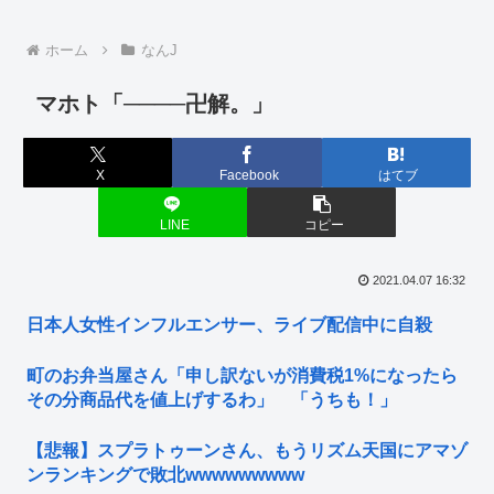
ホーム
なんJ
マホト「────卍解。」
X
Facebook
はてブ
LINE
コピー
2021.04.07 16:32
日本人女性インフルエンサー、ライブ配信中に自殺
町のお弁当屋さん「申し訳ないが消費税1%になったら
その分商品代を値上げするわ」 「うちも！」
【悲報】スプラトゥーンさん、もうリズム天国にアマゾ
ンランキングで敗北wwwwwwwww