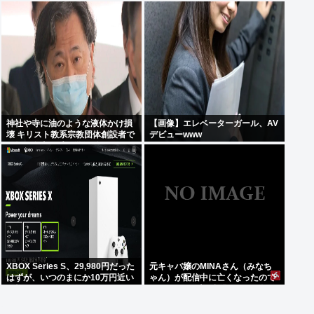
神社や寺に油のような液体かけ損
【画像】エレベーターガール、AV
壊 キリスト教系宗教団体創設者で
デビューwww
医師の金山昌秀に懲役1年6か月、
執行猶予3年の判決
XBOX Series S、29,980円だった
元キャバ嬢のMINAさん（みなち
はずが、いつのまにか10万円近い
ゃん）が配信中に亡くなったので
価格に
はないかとX上で話題に（※動画
あり）