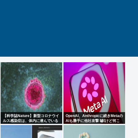
【科学誌Nature】新型コロナウイ
OpenAI、Anthropicに続きMetaの
ルス感染症は、体内に潜んでいる
AIも勝手に他社攻撃 嘘ξけど何こ
無数の休眠ウイルスを再活性化
れ流行ってんの？
し、人々に重篤な病気を引き起こ
す