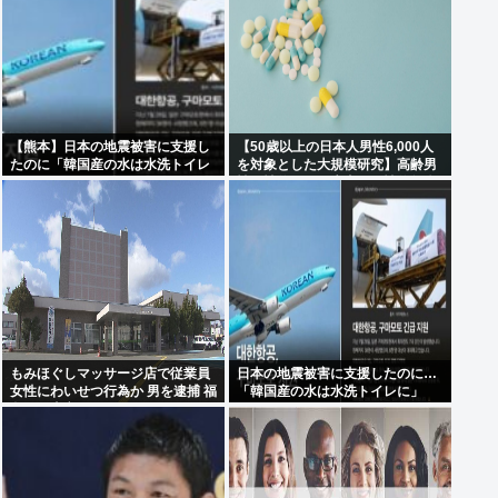
【熊本】日本の地震被害に支援し
【50歳以上の日本人男性6,000人
たのに「韓国産の水は水洗トイレ
を対象とした大規模研究】高齢男
に」
性の性的な最優先事項は性的興奮
もみほぐしマッサージ店で従業員
日本の地震被害に支援したのに…
女性にわいせつ行為か 男を逮捕 福
「韓国産の水は水洗トイレに」
島・郡山市