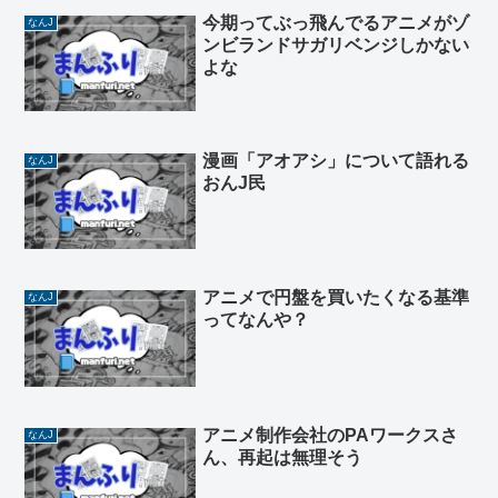
今期ってぶっ飛んでるアニメがゾ
なんJ
ンビランドサガリベンジしかない
よな
漫画「アオアシ」について語れる
なんJ
おんJ民
アニメで円盤を買いたくなる基準
なんJ
ってなんや？
アニメ制作会社のPAワークスさ
なんJ
ん、再起は無理そう