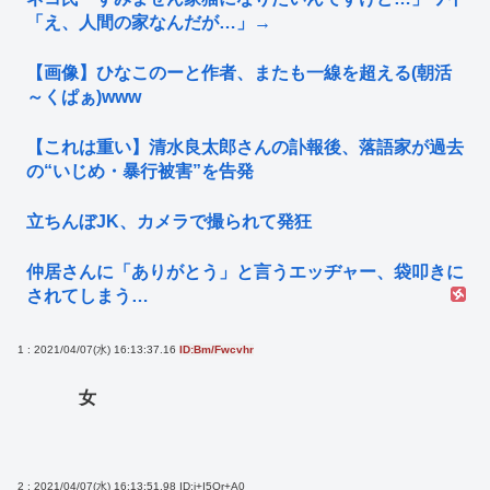
「え、人間の家なんだが…」→
【画像】ひなこのーと作者、またも一線を超える(朝活
～くぱぁ)www
【これは重い】清水良太郎さんの訃報後、落語家が過去
の“いじめ・暴行被害”を告発
立ちんぼJK、カメラで撮られて発狂
仲居さんに「ありがとう」と言うエッヂャー、袋叩きに
されてしまう…
1 : 2021/04/07(水) 16:13:37.16
ID:Bm/Fwcvhr
女
2 : 2021/04/07(水) 16:13:51.98
ID:j+I5Or+A0