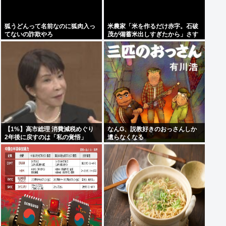
狐うどんって名前なのに狐肉入っ
米農家「米を作るだけ赤字。石破
てないの詐欺やろ
茂が備蓄米出しすぎたから」さす
がに食べて応援しようよ
【1%】高市総理 消費減税めぐり
なんG、説教好きのおっさんしか
2年後に戻すのは「私の覚悟」
遺らなくなる