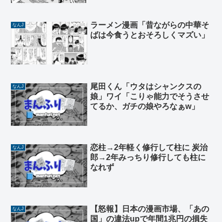
ラーメン漫画「昔ながらの中華そ
なんJ
ばは今食うとおそろしくマズい」
尾田くん「ウタはシャンクスの
なんJ
娘」ワイ「こりゃ能力でそうさせ
てるか、ガチの娘やろなぁw」
恋柱→2年軽く修行して柱に 炭治
なんJ
郎→2年みっちり修行しても柱に
なれず
【怒報】日本の漫画市場、「あの
なんJ
国」の違法upで年間1兆円の損失