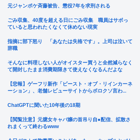
元ジャンポケ斉藤被告、懲役7年を求刑される
ごみ収集、40度を超える日にごみ収集 職員はサボっ
ていると思われたくなくて休めない現実
指摘に部下怒り 「あなたは失格です」。上司は泣いて
辞職
そんなに料理しない人がオイスター買うと全然減らなく
て開封したまま消費期限きて使えなくなるんだよな
【悲報】ゲーフリ新作「ビースト・オブ・リインカーネ
ーション」、老舗レビューサイトからボロクソ言わ...
ChatGPTに聞いた10年後の18期
【閲覧注意】元臆女キャバ嬢の首吊り自●配信、拡散さ
れまくって終わるwww