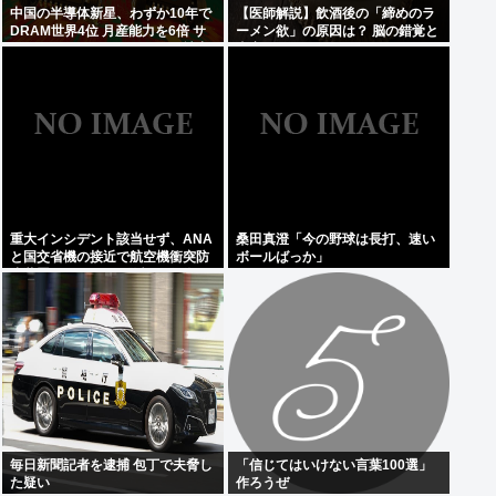
中国の半導体新星、わずか10年で
【医師解説】飲酒後の「締めのラ
DRAM世界4位 月産能力を6倍 サ
ーメン欲」の原因は？ 脳の錯覚と
ムスン・SK・マイクロンの3社寡
真実
占を圧倒的物量で破壊へ
重大インシデント該当せず、ANA
桑田真澄「今の野球は長打、速い
と国交省機の接近で航空機衝突防
ボールばっか」
止装置（TCAS）の警報が作動し
たトラブル、羽田空港沖、全日空
に通知
毎日新聞記者を逮捕 包丁で夫脅し
「信じてはいけない言葉100選」
た疑い
作ろうぜ