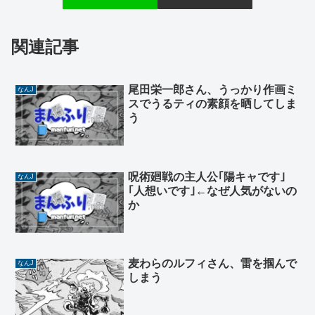
関連記事
尾田栄一郎さん、うっかり作画ミ
なんJ
スでうるティの素顔を晒してしま
う
呪術廻戦の主人公｢陽キャです｣
なんJ
｢人想いです｣←なぜ人気がないの
か
麦わらのルフィさん、雷を掴んで
なんJ
しまう