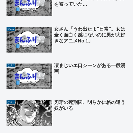
を被っていた…
女さん「うわ出たよ”日常”。女は
なんJ
全く面白く感じないのに男が大好
きなアニメNo.1」
凄まじいエ口シーンがある一般漫
なんJ
画
刃牙の死刑囚、明らかに格の違う
なんJ
奴がいる