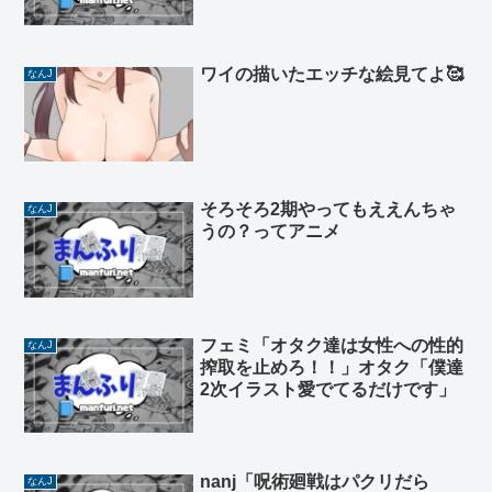
ワイの描いたエッチな絵見てよ🥰
なんJ
そろそろ2期やってもええんちゃ
なんJ
うの？ってアニメ
フェミ「オタク達は女性への性的
なんJ
搾取を止めろ！！」オタク「僕達
2次イラスト愛でてるだけです」
nanj「呪術廻戦はパクリだら
なんJ