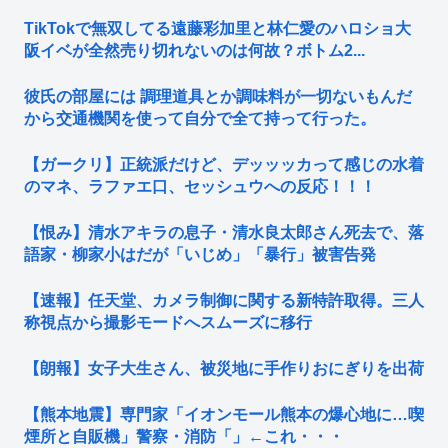
TikTokで無双してる遠藤彩加里と林仁愛のハロショ大
阪イベが全然売り切れないのは何故？ボトム2...
彼氏の部屋には 調理道具とか調味料が一切ないもんだ
から交通機関を使って自分で全て持って行った。
【ガークリ】正統派だけど、デッッッカって感じの水着
のマネ、ラファエ口、セッシュウへの反応！！！
【恨み】清水アキラの息子・清水良太郎さん死去で、落
語家・柳家小はだが「いじめ」「暴行」被害告発
【速報】任天堂、カメラ制御に関する新特許取得。三人
称視点から撮影モードへスムーズに移行
【朗報】女子大生さん、被災地に手作りおにぎりを出荷
【熊本地震】専門家「イオンモール熊本の爆心地に…喫
煙所と自販機」警察・消防「」←これ・・・