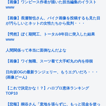
【画像】ワンピース作者が描いた担当編集のイラスト
www
【画像】長瀬智也さん、バイク画像を投稿するも見た目
が汚らしいとネットの女性たちから批判・・・
【愕然】ぼく期間工、トータル9年目に突入した結果
www
人間関係って本当に面倒なんだよな
【画像】ワイ無職、スーツ着て大手町丸の内を徘徊
日向坂OGの最新ランジェリー、もうエグいだろ・・・
(画像どーん)
【これで決定かな！？】ハロプロ恵体ランキング
TOP10
【悲報】桐谷さん「意地を張らずに、もっと現金を使っ