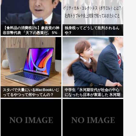
【食料品の消費税1%】参政党の神
独身税ってどうして批判されるん
谷宗幣代表 「天下の愚策だ。 5%
や？
くらいの一律減税でないと経済の
後押しにならない」
スタバで大量にいるMacBookいじ
中学生「氷河期世代が社会の中心
ってるやつって何やってんの？
になったら日本が衰退した 氷河期
世代が社会の癌！」Xで1万いいね