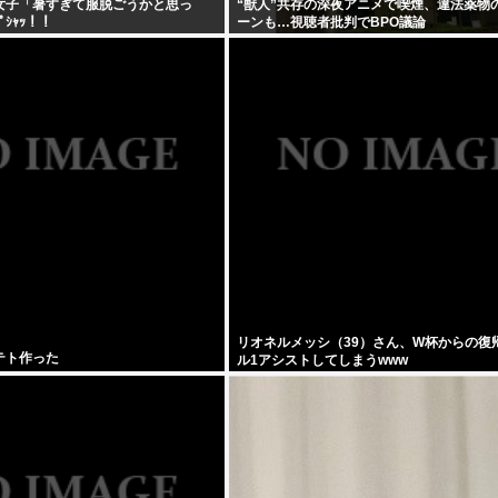
女子「暑すぎて服脱ごうかと思っ
“獣人”共存の深夜アニメで喫煙、違法薬物
ﾊﾟｼｬｯ！！
ーンも…視聴者批判でBPO議論
リオネルメッシ（39）さん、W杯からの復
テト作った
ル1アシストしてしまうwww