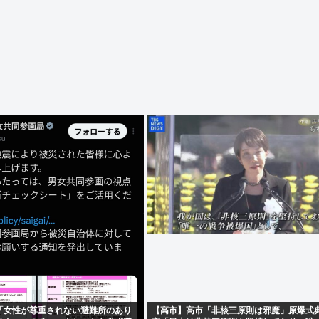
「女性が尊重されない避難所のあり
【高市】高市「非核三原則は邪魔」原爆式