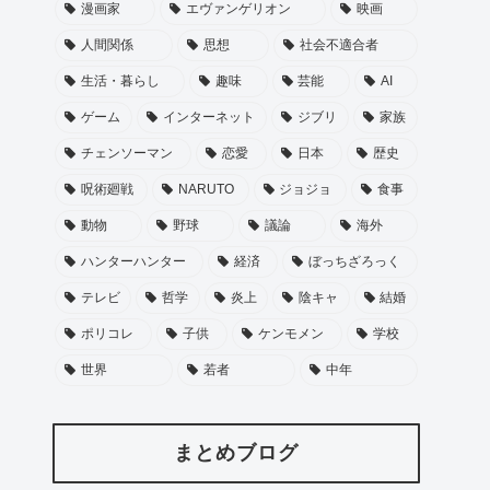
漫画家
エヴァンゲリオン
映画
人間関係
思想
社会不適合者
生活・暮らし
趣味
芸能
AI
ゲーム
インターネット
ジブリ
家族
チェンソーマン
恋愛
日本
歴史
呪術廻戦
NARUTO
ジョジョ
食事
動物
野球
議論
海外
ハンターハンター
経済
ぼっちざろっく
テレビ
哲学
炎上
陰キャ
結婚
ポリコレ
子供
ケンモメン
学校
世界
若者
中年
まとめブログ