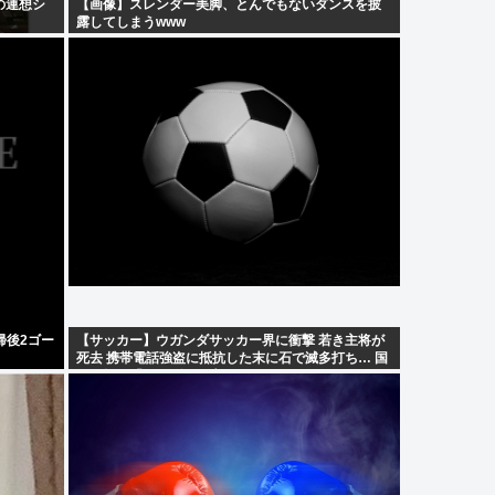
の連想シ
【画像】スレンダー美脚、とんでもないダンスを披
露してしまうwww
帰後2ゴー
【サッカー】ウガンダサッカー界に衝撃 若き主将が
死去 携帯電話強盗に抵抗した末に石で滅多打ち… 国
民が怒り「リーダーを失った」