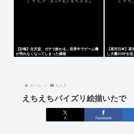
【訃報】任天堂、ガチで終わる…世界中でゲーム機
【高市日本】高
が売れなくなってしまった模様
し大量のSPを
ホーム
なんJ
えちえちパイズリ絵描いたで
X
Facebook