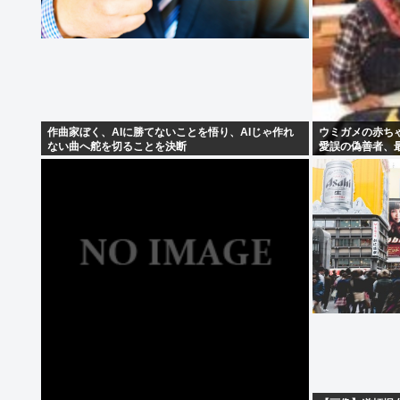
作曲家ぼく、AIに勝てないことを悟り、AIじゃ作れ
ウミガメの赤ち
ない曲へ舵を切ることを決断
愛誤の偽善者、