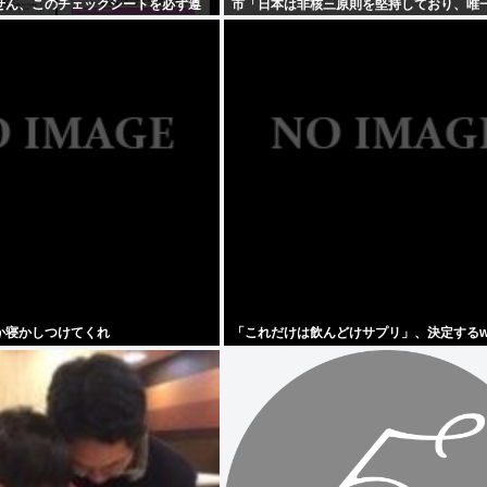
せん、このチェックシートを必ず遵
市「日本は非核三原則を堅持しており、唯
」
国として…」お目々パチパチッ
か寝かしつけてくれ
「これだけは飲んどけサプリ」、決定するw