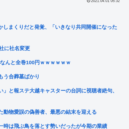
2021.04.01 05:32
かしまくりだと発覚、「いきなり共同開催になった
社に社名変更
でなんと全巻100円ｗｗｗｗｗｗ
もう合葬墓ばかり
い」と報ステ大越キャスターの台詞に視聴者絶句、
た動物愛誤の偽善者、最悪の結末を迎える
一時は飛ぶ鳥を落とす勢いだったが今期の業績