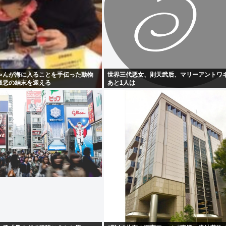
ゃんが海に入ることを手伝った動物
世界三代悪女、則天武后、マリーアントワ
最悪の結末を迎える
あと1人は