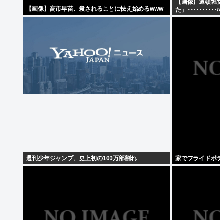
【画像】道頓堀
【画像】高市早苗、殺されることに怯え始めるwww
た」･･････････
週刊少年ジャンプ、史上初の100万部割れ
家でフライドポ