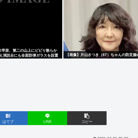
市早苗、第二の山上にビビり散らか
【画像】片山さつき（67）ちゃんの防災服w
従え演説台にも全面防弾ガラスを設置
はてブ
LINE
コピー