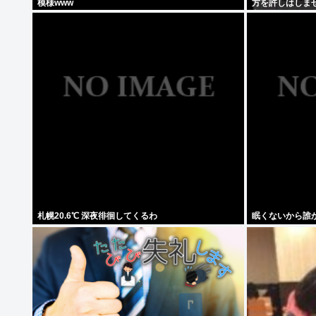
模様www
方を許しはしま
守してください
札幌20.6℃ 深夜徘徊してくるわ
眠くないから誰