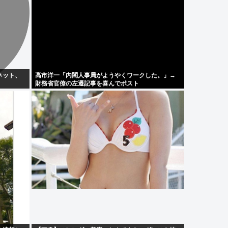
ネット、
高市洋一「内閣人事局がようやくワークした。」→
財務省官僚の左遷記事を喜んでポスト