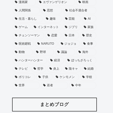
漫画家
エヴァンゲリオン
映画
人間関係
思想
社会不適合者
生活・暮らし
趣味
芸能
AI
ゲーム
インターネット
ジブリ
家族
チェンソーマン
恋愛
日本
歴史
呪術廻戦
NARUTO
ジョジョ
食事
動物
野球
議論
海外
ハンターハンター
経済
ぼっちざろっく
テレビ
哲学
炎上
陰キャ
結婚
ポリコレ
子供
ケンモメン
学校
世界
若者
中年
まとめブログ