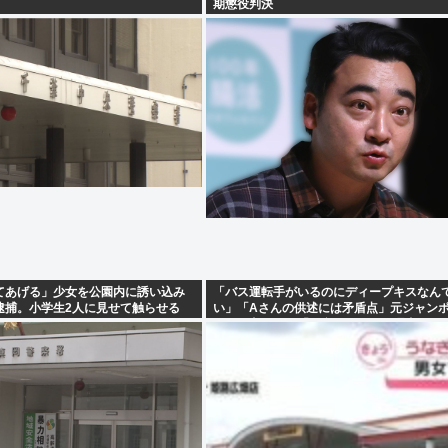
期懲役判決
てあげる」少女を公園内に誘い込み
「バス運転手がいるのにディープキスなん
逮捕。小学生2人に見せて触らせる
い」「Aさんの供述には矛盾点」元ジャン
二側が主張した「同意があった」理由