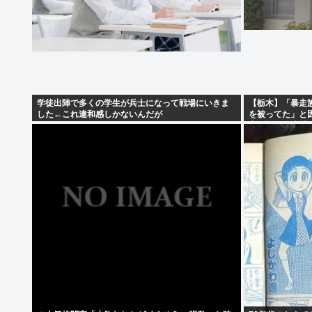
学徒出陣で多くの学生が兵士になって戦場にいきま
【栃木】「暴走
した←これ違和感しかないんだが
を被ってた」と
害の疑いで逮捕