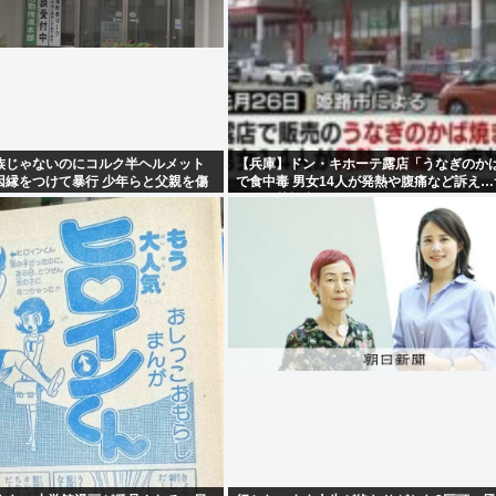
族じゃないのにコルク半ヘルメット
【兵庫】ドン・キホーテ露店「うなぎのか
因縁をつけて暴行 少年らと父親を傷
で食中毒 男女14人が発熱や腹痛など訴え
ラ属の菌検出