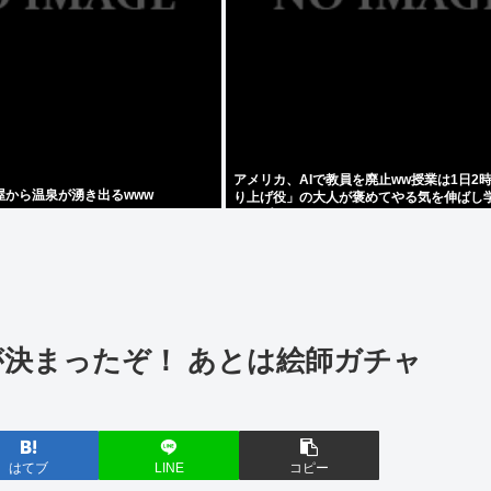
アメリカ、AIで教員を廃止ww授業は1日2
屋から温泉が湧き出るwww
り上げ役」の大人が褒めてやる気を伸ばし
アップ
が決まったぞ！ あとは絵師ガチャ
はてブ
LINE
コピー