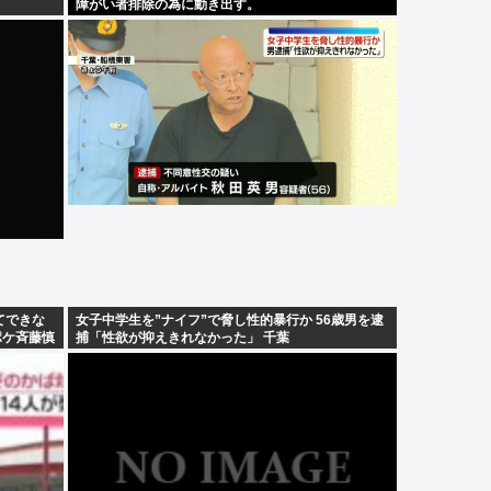
障がい者排除の為に動き出す。
てできな
女子中学生を”ナイフ”で脅し性的暴行か 56歳男を逮
ポケ斉藤慎
捕「性欲が抑えきれなかった」 千葉