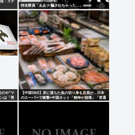
風俗・スナ
特攻隊員「ああァ 騙されちゃった…」www
のや”マ
【中国SNS】床に落ちた魚の切り身を店員が…日本
ンは「男
のスーパーで衝撃=中国ネット「精神が崩壊」「普通
じゃない？」