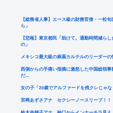
【総務省人事】エース級の財務官僚・一松旬
ら」
【悲報】東京都民「助けて。通勤時間減らし
の」
メキシコ最大級の麻薬カルテルのリーダーの
西側からの手痛い指摘に激怒した中国総領事館、
だ...
女の子「20歳でアルファードを残クレじゃ
宮﨑あずさアナ セクシーノースリーブ！！
鈴木奈穂子アナ 袖口からインナーチラ見え！