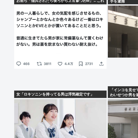
お前ら「徴兵されたら後ろから上官撃つわw」←これ
手を逮捕
「インコを見せ
女「ロキソニンを持ってる男は浮気確定です」
わいせつか男を