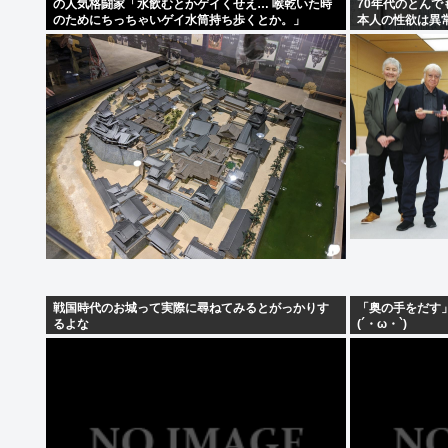
の人気格闘家「水飲むとかゲイくせえ… 喉乾いた時
70年代のとん
のためにちっちゃいゲイ水筒持ち歩くとか。」
本人の性欲は異
戦国時代のお城って実際に尋ねてみるとがっかりす
「奥の手をだす
るよな
(´・ω・`)