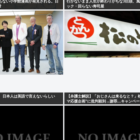
でもない小学館漫画が発見される。日
行かないまま人生が終わりがちな3巨頭、
常
ック・回らない寿司屋
」 日本人は英語で言えないらしい
【弁護士解説】「おじさんは来るなと？」松
マ応援企画”に批判殺到→謝罪…キャンペー
女差別」だったのか