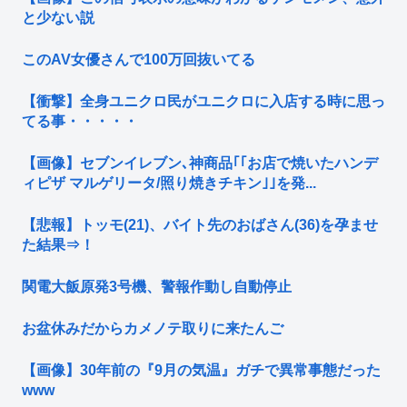
と少ない説
このAV女優さんで100万回抜いてる
【衝撃】全身ユニクロ民がユニクロに入店する時に思っ
てる事・・・・・
【画像】セブンイレブン､神商品｢｢お店で焼いたハンデ
ィピザ マルゲリータ/照り焼きチキン｣｣を発...
【悲報】トッモ(21)、バイト先のおばさん(36)を孕ませ
た結果⇒！
関電大飯原発3号機、警報作動し自動停止
お盆休みだからカメノテ取りに来たんご
【画像】30年前の『9月の気温』ガチで異常事態だった
www