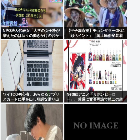
NPO法人代表女「大学の女子枠が
【甲子園応援】チョンダラーOKに
増えたのは我々の働きかけのおか
「顔ペイント」「郷土民俗変装着
げです！」 女子枠提言の張本人が
等」禁止事項から削除 2025年は
見つかる
注意され決勝戦で取りやめに
ワイTCG初心者、あらゆるアプリ
Netflixアニメ「リボンヒーロ
とカードに手を出し順調な滑り出
ー」、普通に賛否両論で第二の超
し
かぐや姫にはなれそうにない