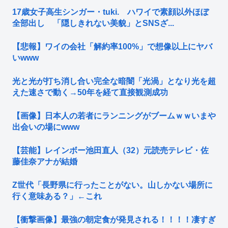
17歳女子高生シンガー・tuki. ハワイで素顔以外ほぼ
全部出し 「隠しきれない美貌」とSNSざ...
【悲報】ワイの会社「解約率100%」で想像以上にヤバ
いwww
光と光が打ち消し合い完全な暗闇「光渦」となり光を超
えた速さで動く→50年を経て直接観測成功
【画像】日本人の若者にランニングがブームｗｗいまや
出会いの場にwww
【芸能】レインボー池田直人（32）元読売テレビ・佐
藤佳奈アナが結婚
Z世代「長野県に行ったことがない。山しかない場所に
行く意味ある？」←これ
【衝撃画像】最強の朝定食が発見される！！！！凄すぎ