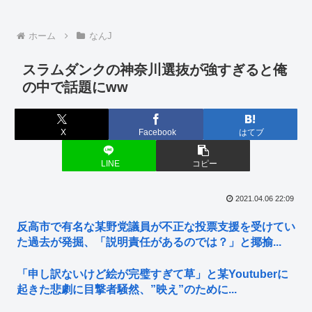
ホーム
なんJ
スラムダンクの神奈川選抜が強すぎると俺
の中で話題にww
X
Facebook
はてブ
LINE
コピー
2021.04.06 22:09
反高市で有名な某野党議員が不正な投票支援を受けてい
た過去が発掘、「説明責任があるのでは？」と揶揄...
「申し訳ないけど絵が完璧すぎて草」と某Youtuberに
起きた悲劇に目撃者騒然、”映え”のために...