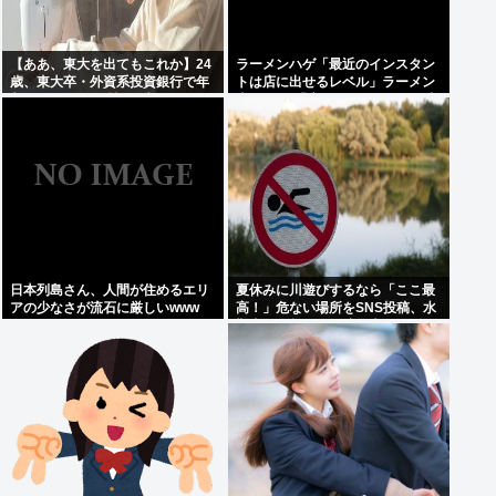
【ああ、東大を出てもこれか】24
ラーメンハゲ「最近のインスタン
歳、東大卒・外資系投資銀行で年
トは店に出せるレベル」ラーメン
収1100万円の男性を “刺しゅう
大好きJK「店とインスタントの良
屋”へ導いた 「人間を忘れた夏」
さは別のベクトル」
日本列島さん、人間が住めるエリ
夏休みに川遊びするなら「ここ最
アの少なさが流石に厳しいwww
高！」危ない場所をSNS投稿、水
難事故が起きたら法的責任を問わ
れる？ 福岡県八女市の星野川