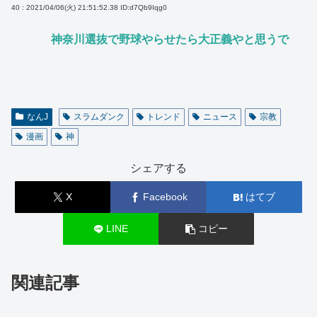
40 : 2021/04/06(火) 21:51:52.38
ID:d7Qb9Iqg0
神奈川選抜で野球やらせたら大正義やと思うで
なんJ
スラムダンク
トレンド
ニュース
宗教
漫画
神
シェアする
X
Facebook
はてブ
LINE
コピー
関連記事