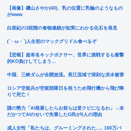
【画像】磯山さやか(40)、乳の位置に乳輪のようなもの
がwww
白亜紀の3段階の食物連鎖が如実にわかる化石を発見
(´・ω・`)人生初のマックグリドル食べるぞ
【悲報】超有名キックボクサー、世界に挑戦するも衝撃
的KO負けしてしまう…
中国、三峡ダムが全開放流。長江流域で深刻な洪水被害
ロシア空挺兵が空挺部隊日を祝うため飛行機から飛び降
りて死亡！
謎の勢力「AI発展したらお前らは皆クビになるわ」→未
だかつてAIのせいで失業したG民が0人の理由
成人女性「私たちは、グルーミングされた...」160万バ