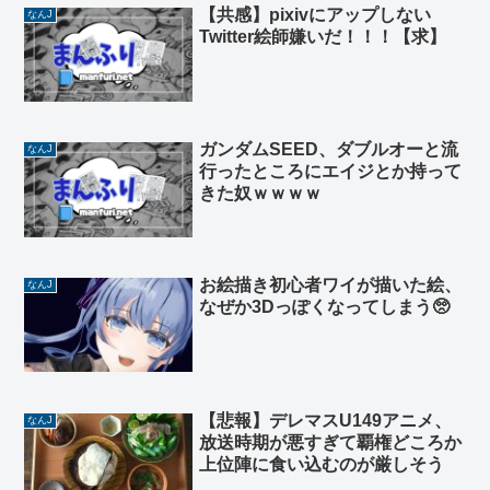
【共感】pixivにアップしない
なんJ
Twitter絵師嫌いだ！！！【求】
ガンダムSEED、ダブルオーと流
なんJ
行ったところにエイジとか持って
きた奴ｗｗｗｗ
お絵描き初心者ワイが描いた絵、
なんJ
なぜか3Dっぽくなってしまう🥺
【悲報】デレマスU149アニメ、
なんJ
放送時期が悪すぎて覇権どころか
上位陣に食い込むのが厳しそう