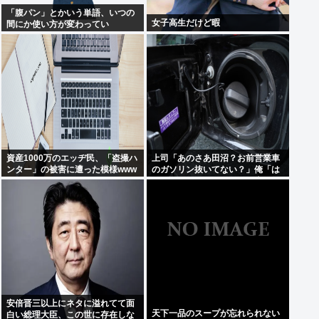
「腹パン」とかいう単語、いつの
女子高生だけど暇
間にか使い方が変わってい
た・・・・・
資産1000万のエッヂ民、「盗撮ハ
上司「あのさあ田沼？お前営業車
ンター」の被害に遭った模様www
のガソリン抜いてない？」俺「は
ぁ？どういうことすか？」上司
「自分の車に入れ替えたりしてな
い？？」⇒結果ｗｗ
安倍晋三以上にネタに溢れてて面
天下一品のスープが忘れられない
白い総理大臣、この世に存在しな