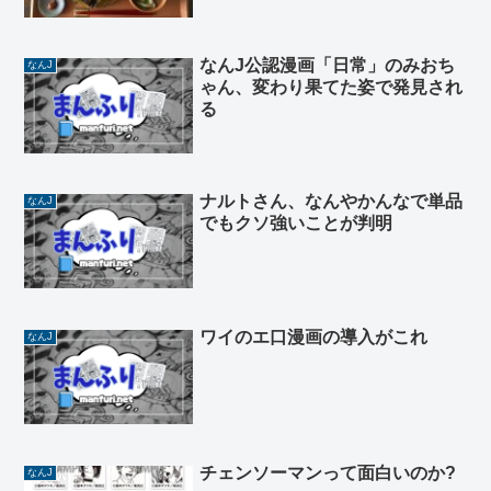
なんJ公認漫画「日常」のみおち
なんJ
ゃん、変わり果てた姿で発見され
る
ナルトさん、なんやかんなで単品
なんJ
でもクソ強いことが判明
ワイのエ口漫画の導入がこれ
なんJ
チェンソーマンって面白いのか?
なんJ