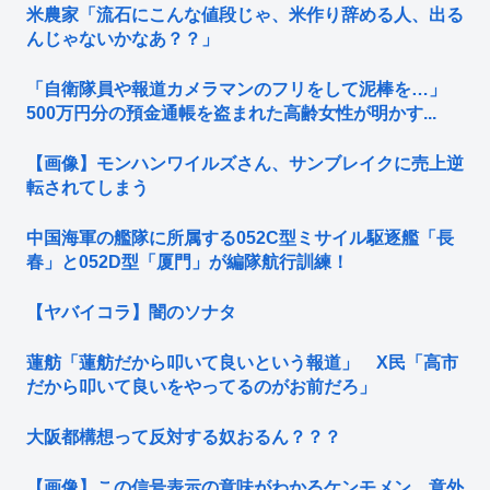
米農家「流石にこんな値段じゃ、米作り辞める人、出る
んじゃないかなあ？？」
「自衛隊員や報道カメラマンのフリをして泥棒を…」
500万円分の預金通帳を盗まれた高齢女性が明かす...
【画像】モンハンワイルズさん、サンブレイクに売上逆
転されてしまう
中国海軍の艦隊に所属する052C型ミサイル駆逐艦「長
春」と052D型「厦門」が編隊航行訓練！
【ヤバイコラ】闇のソナタ
蓮舫「蓮舫だから叩いて良いという報道」 X民「高市
だから叩いて良いをやってるのがお前だろ」
大阪都構想って反対する奴おるん？？？
【画像】この信号表示の意味がわかるケンモメン、意外