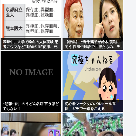
戦時中、大学で輸血の人体実験 患
【特集】上野千鶴子が鈴木涼美に
者にウマなど”動物の血”使用、死
問う 性風俗経験で「得たもの、失
亡例も 当時の論文を確認
ったもの」
~悲報~香川のうどん名店 言うほど
初心者マーク女のパルクール運
でもない！
転、ガチで一線をこえる