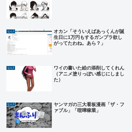
オカン「そういえばあっくんが誕
なんJ
生日に1万円もするガンプラ欲し
がってたわね。あら？」
ワイの書いた絵の添削してくれん
なんJ
（アニメ塗りっぽい感じにしまし
た）
ヤンマガの三大看板漫画「ザ・フ
なんJ
ァブル」「喧嘩稼業」