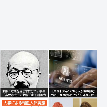
東條「敵機を落とすには？」学生
【中国】大卒1270万人が就職難な
「高射砲で…」東條「違う 精神力
のに、今度は自分の「AI分身」に
で落とせ」学生「 」
仕事を奪われる…中国で始まった
「人間蒸留」という絶望