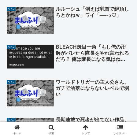
ルルーシュ「例えば乳首で絶頂し
なんJ
ろとかねｗ」ワイ「──っ♡」
BLEACH斑目一角「もし俺の卍
なんJ
解がバレたら隊長をやれ言われる
だろ？ 俺は隊長になる気はね
ぇ…」
ワールドトリガーの主人公さん、
なんJ
ガチで洒落にならないレベルで弱
い
長期連載で死者が出てない作品、
なんJ
料理漫画以外ない
ホーム
検索
トップ
サイドバー