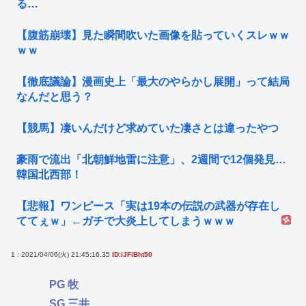
る…
【腹筋崩壊】見た瞬間吹いた画像を貼っていくスレｗｗ
ｗｗ
【徹底議論】漫画史上「最大のやらかし展開」って結局
なんだと思う？
【競馬】凄いんだけど求めていた凄さとは違ったやつ
豪雨で流出「北朝鮮地雷に注意」、2週間で12個発見…
韓国北西部！
【悲報】ワンピース「実は19本の伝説の武器が存在し
ててぇｗ」←ガチで大炎上してしまうｗｗｗ
1 : 2021/04/06(火) 21:45:16.35
ID:iJFiBht50
PG 牧
SG 三井