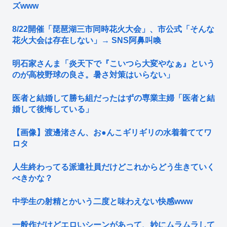
ズwww
8/22開催「琵琶湖三市同時花火大会」、市公式「そんな
花火大会は存在しない」→ SNS阿鼻叫喚
明石家さんま「炎天下で『こいつら大変やなぁ』という
のが高校野球の良さ。暑さ対策はいらない」
医者と結婚して勝ち組だったはずの専業主婦「医者と結
婚して後悔している」
【画像】渡邊渚さん、お●んこギリギリの水着着ててワ
ロタ
人生終わってる派遣社員だけどこれからどう生きていく
べきかな？
中学生の射精とかいう二度と味わえない快感www
一般作だけどエロいシーンがあって、妙にムラムラして