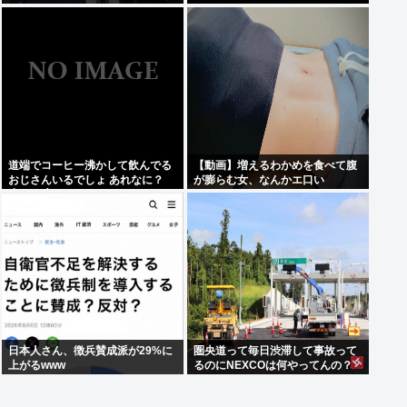
い説www
道端でコーヒー沸かして飲んでる
【動画】増えるわかめを食べて腹
おじさんいるでしょ あれなに？
が膨らむ女、なんかエ口い
(´・ω・`)
日本人さん、徴兵賛成派が29%に
圏央道って毎日渋滞して事故って
上がるwww
るのにNEXCOは何やってんの？