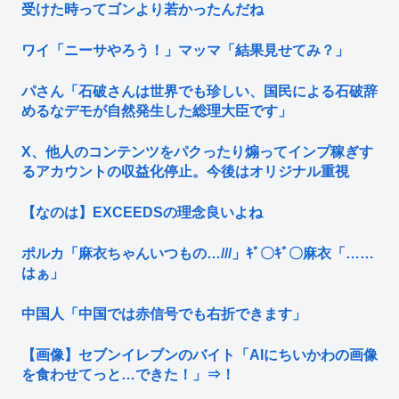
受けた時ってゴンより若かったんだね
ワイ「ニーサやろう！」マッマ「結果見せてみ？」
パさん「石破さんは世界でも珍しい、国民による石破辞
めるなデモが自然発生した総理大臣です」
X、他人のコンテンツをパクったり煽ってインプ稼ぎす
るアカウントの収益化停止。今後はオリジナル重視
【なのは】EXCEEDSの理念良いよね
ポルカ「麻衣ちゃんいつもの…///」ｷﾞ〇ｷﾞ〇麻衣「……
はぁ」
中国人「中国では赤信号でも右折できます」
【画像】セブンイレブンのバイト「AIにちいかわの画像
を食わせてっと…できた！」⇒！