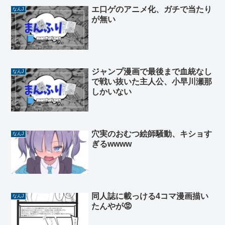
エ口ゲのアニメ化、ガチで当たり
なんJ
が無い
ジャンプ漫画で最後まで血統なし
なんJ
で戦い抜いた主人公、小早川瀬那
しかいない
穴実のおむつ絵師騒動、キショす
なんJ
ぎるwwww
同人誌に載っける4コマ漫画描い
なんJ
たんやが😡