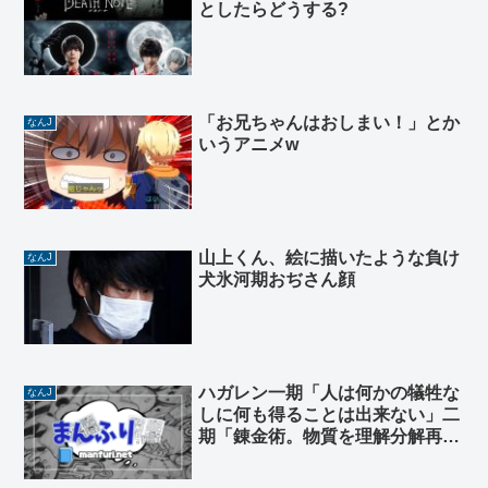
としたらどうする?
「お兄ちゃんはおしまい！」とか
なんJ
いうアニメw
山上くん、絵に描いたような負け
なんJ
犬氷河期おぢさん顔
ハガレン一期「人は何かの犠牲な
なんJ
しに何も得ることは出来ない」二
期「錬金術。物質を理解分解再構
築…」