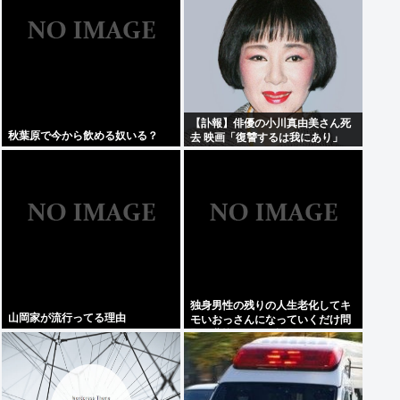
【訃報】俳優の小川真由美さん死
秋葉原で今から飲める奴いる？
去 映画「復讐するは我にあり」
独身男性の残りの人生老化してキ
山岡家が流行ってる理由
モいおっさんになっていくだけ問
題が悲惨すぎると話題にwww