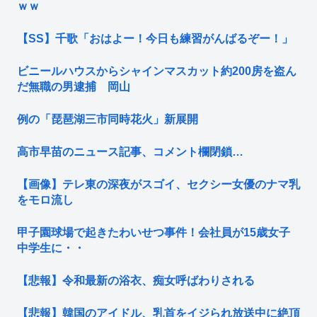
ｗｗ
【SS】千歌「おはよー！今日も練習がんばるぞー！」
ビニールハウスからシャインマスカット約200房を盗ん
だ無職の男逮捕 岡山
例の「琵琶湖三市同時花火」新展開
高市早苗のニュース記事、コメント欄閉鎖…
【画像】テレ東の深夜がスゴイ、セクシー女優のナマ乳
をモロ流し
甲子園球場で起きたわいせつ事件！会社員が15歳女子
中学生に・・
【悲報】令和最新の浴衣、痴女呼ばわりされる
【悲報】韓国のアイドル、乳首をイジられ放送中に絶頂