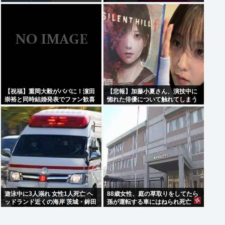
っと…できた！」⇒！
【祝福】重岡大毅がパパに！濵田
【悲報】加藤小夏さん、演技中に
崇裕と同時結婚発表でファン歓喜
惚れた俳優について触れてしまう
遊泳中に3人溺れ 女性1人死亡 ヘ
88歳女性、庭の草取りをしてたら
ッドランド近くの海岸 茨城・鉾田
孫が運転する車にはねられ死亡