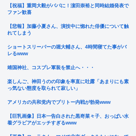
【祝福】重岡大毅がパパに！濵田崇裕と同時結婚発表で
ファン歓喜
【悲報】加藤小夏さん、演技中に惚れた俳優について触
れてしまう
ショートスリーパーの堀大輔さん、4時間寝てた事がバ
レるwww
靖国神社、コスプレ軍装を禁止へ・・・
楽しんご、神田うのの印象を率直に吐露「あまりにも素
っ気ない態度を取られて寂しい」
アメリカの共和党内でブリトー内戦が勃発www
【巨乳画像】日本一告白された黒嵜菜々子、おっぱい水
着グラビアがエッチすぎるwww