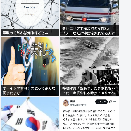
禁止エリアで海水浴の女性3人
宗教って知れば知るほどさ…
「え！なんか沖に流されてるんど
けど！！」1人は自力で岸に辿り
着くも23歳女性が溺死、24歳が重
体
オーイシマサヨシの歌ってみんな
特攻隊員「ああァ、だまされちゃ
同じだよな
った。今度生れる時はアメリカへ
生れるぞ」