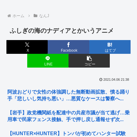
ホーム
なんJ
ふしぎの海のナディアとかいうアニメ
X
Facebook
はてブ
LINE
コピー
2021.04.06 21:38
阿波おどりで女性の体強調した無断動画拡散、憤る踊り
手「悲しいし気持ち悪い」…悪質なケースは警察へ...
【岩手】政党機関紙を配達中の共産市議が当て逃げ…乗
用車で民家フェンス接触、手で押し戻し通報せず次...
【HUNTER×HUNTER】トンパが初めてハンター試験