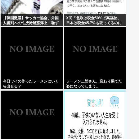
【韓国激震】サッカー協会、外国
X民「北欧は税金50%で高福祉、
人審判への性接待疑惑浮上「恥ず
日本は税金45.7%も取ってるのに
べき過去」日本人審判該当の報道
低福祉、おかしいよ」 11万いいね
も
今日ワイの作ったラーメンにいく
ラーメン二郎さん、変わり果てた
ら出せる？
姿になってしまう…