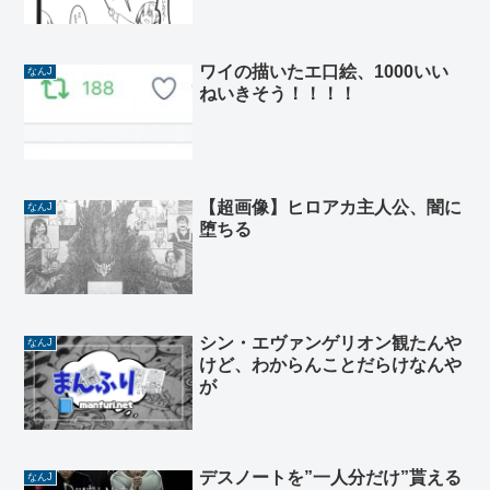
ワイの描いたエ口絵、1000いい
なんJ
ねいきそう！！！！
【超画像】ヒロアカ主人公、闇に
なんJ
堕ちる
シン・エヴァンゲリオン観たんや
なんJ
けど、わからんことだらけなんや
が
デスノートを”一人分だけ”貰える
なんJ