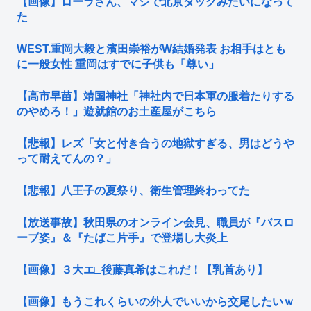
【画像】ローラさん、マジで北京ダックみたいになって
た
WEST.重岡大毅と濱田崇裕がW結婚発表 お相手はとも
に一般女性 重岡はすでに子供も「尊い」
【高市早苗】靖国神社「神社内で日本軍の服着たりする
のやめろ！」遊就館のお土産屋がこちら
【悲報】レズ「女と付き合うの地獄すぎる、男はどうや
って耐えてんの？」
【悲報】八王子の夏祭り、衛生管理終わってた
【放送事故】秋田県のオンライン会見、職員が『バスロ
ーブ姿』＆『たばこ片手』で登場し大炎上
【画像】３大エ□後藤真希はこれだ！【乳首あり】
【画像】もうこれくらいの外人でいいから交尾したいｗ