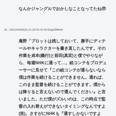
なんかジャングルでおかしなことなってたね🥺
24 : 2021/04/06(火) 21:20:53.43
ID:SUgHZMHa0
庵野「プロットは残しておいて、勝手にディテ
ールやキャラクターを書き直したんです。その
作業を貞本(義行)と前田(真宏)と僕でやりなが
ら、毎週NHKに通って…。絵コンテをプロデュ
ーサーに見せて『この絵コンテが通らないなら
僕は作業を続けることができません。通れば、
このまま監督を続けることができます。僕から
は降りると言えないので選んでください』と言
いました。ただ僕がズルいのは、この時点で監
督の入れ替えができないタイミングなんですよ
(笑)。さすがにNHKも『通すしかないですよ