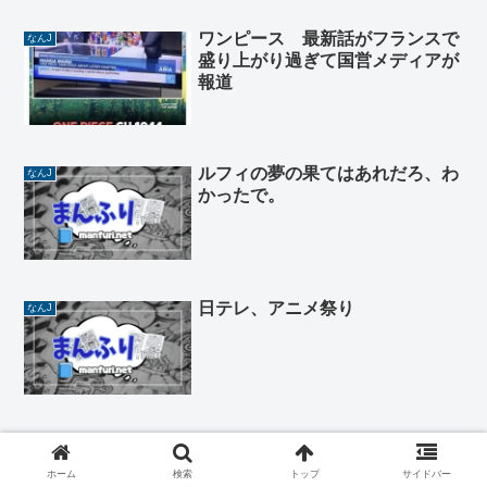
ワンピース 最新話がフランスで
なんJ
盛り上がり過ぎて国営メディアが
報道
ルフィの夢の果てはあれだろ、わ
なんJ
かったで。
日テレ、アニメ祭り
なんJ
ツイ絵師「ほいw 深いっしょ
なんJ
w」 ツイ豚「ぎゃああああ
ホーム
検索
トップ
サイドバー
あ！！深いいいいいいい！！！」