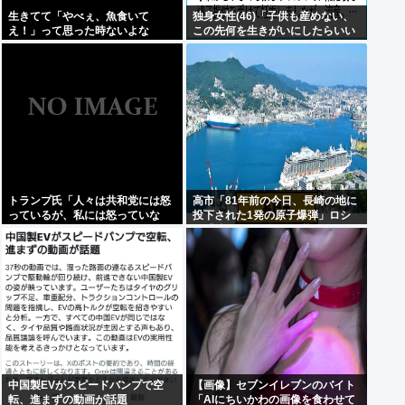
生きてて「やべぇ、魚食いて
独身女性(46)「子供も産めない、
え！」って思った時ないよな
この先何を生きがいにしたらいい
の？」
トランプ氏「人々は共和党には怒
高市「81年前の今日、長崎の地に
っているが、私には怒っていな
投下された1発の原子爆弾」ロシ
い」
ア「待って。《誰が》落とした
の？ねぇ、なんでそこ伏せる
の？」
中国製EVがスピードバンプで空
【画像】セブンイレブンのバイト
転、進まずの動画が話題
「AIにちいかわの画像を食わせて