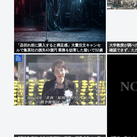
「品切れ前に購入すると満足感」大量注文キャンセ
大学教授が調べ
ルで集英社の損失43億円 業務を妨害した疑いで32歳
確認できず、た
女を逮捕
た