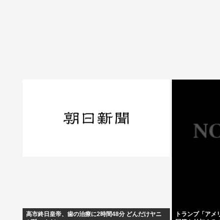
高市終日皇帝、歯の治療に2時間48分 どんだけヤニ
トランプ「アメ