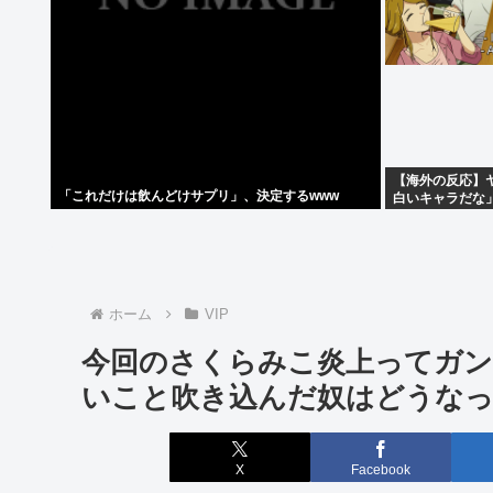
【海外の反応】ヤ
「これだけは飲んどけサプリ」、決定するwww
白いキャラだな
ン、リアルすぎ
ホーム
VIP
今回のさくらみこ炎上ってガン
いこと吹き込んだ奴はどうな
X
Facebook