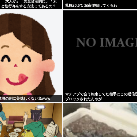
」「大人が」「完全合法的に」「未
札幌20.6℃ 深夜徘徊してくるわ
)」と性行為をする方法ってあるの？
マチアプで会う約束してた相手にこの返信
値段の割に美味しくない魚www
ブロックされたんやが