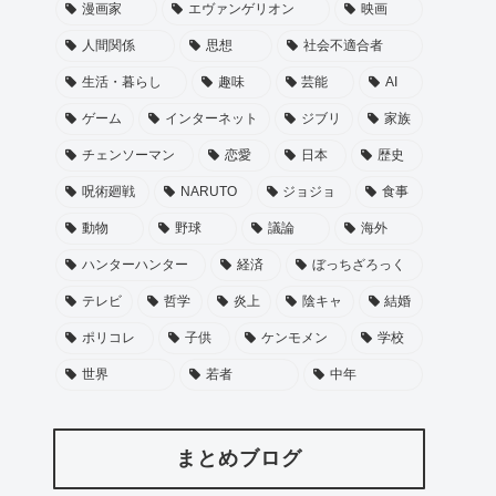
漫画家
エヴァンゲリオン
映画
人間関係
思想
社会不適合者
生活・暮らし
趣味
芸能
AI
ゲーム
インターネット
ジブリ
家族
チェンソーマン
恋愛
日本
歴史
呪術廻戦
NARUTO
ジョジョ
食事
動物
野球
議論
海外
ハンターハンター
経済
ぼっちざろっく
テレビ
哲学
炎上
陰キャ
結婚
ポリコレ
子供
ケンモメン
学校
世界
若者
中年
まとめブログ