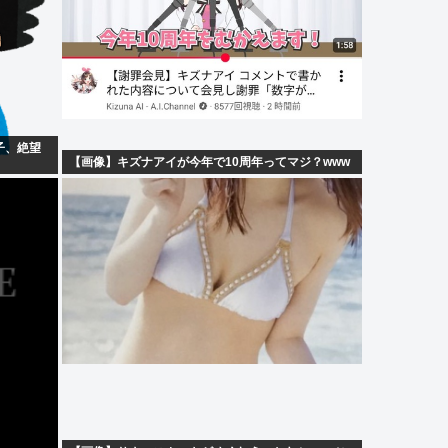
子、絶望
【画像】キズナアイが今年で10周年ってマジ？www