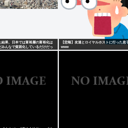
た結果、日本では富裕層の富裕化は
【悲報】友達とロイヤルホストに行った息
だみんなで貧困化しているだけだっ
www