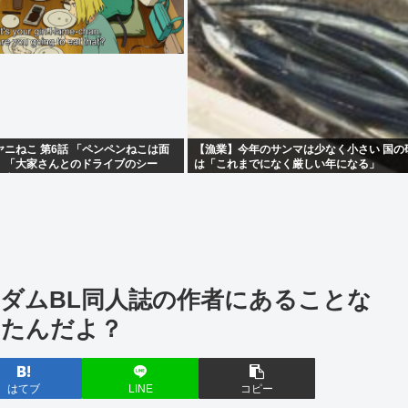
ニねこ 第6話 「ペンペンねこは面
【漁業】今年のサンマは少なく小さい 国の
」「大家さんとのドライブのシー
は「これまでになく厳しい年になる」
て辛かった」
ダムBL同人誌の作者にあることな
ったんだよ？
はてブ
LINE
コピー