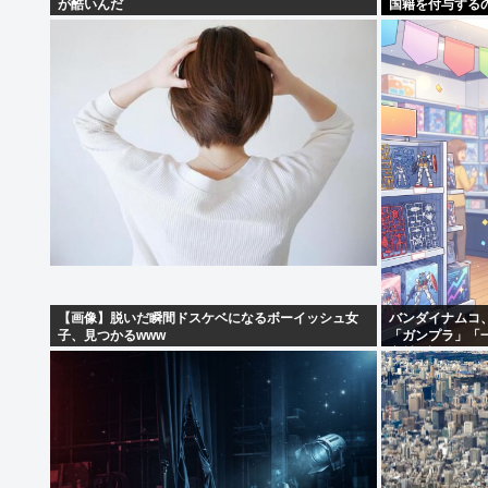
が酷いんだ
国籍を付与する
【画像】脱いだ瞬間ドスケベになるボーイッシュ女
バンダイナムコ
子、見つかるwww
「ガンプラ」「
商材好調で