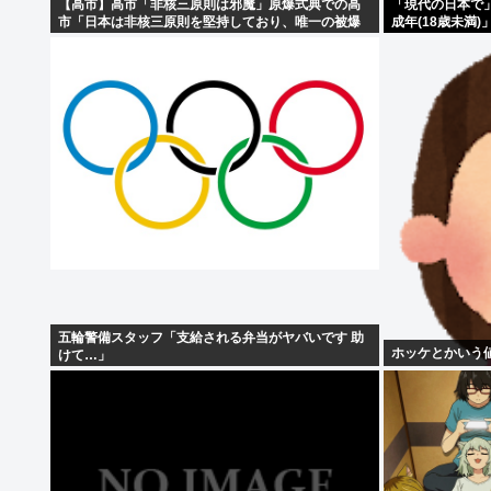
【高市】高市「非核三原則は邪魔」原爆式典での高
「現代の日本で
市「日本は非核三原則を堅持しており、唯一の被爆
成年(18歳未満
国として…」お目々パチパチッ
五輪警備スタッフ「支給される弁当がヤバいです 助
ホッケとかいう
けて…」