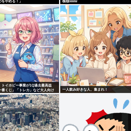
のをやめる！」
模様www
、トイホビー事業が1Q過去最高益
一人飲み好きな人、集まれ！
一番くじ」「トレカ」など大人向け