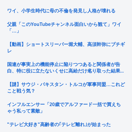
ワイ、小学生時代に母の不倫を発見し人格が壊れる
父親「このYouTubeチャンネル面白いから観て」ワイ
「…」
【動画】ショートスリーパー堀大輔、高須幹弥にブチギ
レ
国連が事実上の機能停止に陥りつつあると関係者が告
白、特に役に立たないくせに高給だけ毟り取った結果...
【謎】サウジ・パキスタン・トルコが軍事同盟…これど
こと戦う気？
インフルエンサー「20歳でアルファード一括で買えち
ゃう私って素敵」
"テレビ大好き"高齢者の｢テレビ離れ｣が始まった