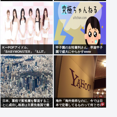
会の招待を連続拒否www
見たくて床に寝込んでしまった」
KーPOPアイドル、
甲子園の女性審判さん、早速甲子
「BABYMONSTER」「ILLIT」
園で盛大にやらかすwww
「RESCENE」の三国志時代に突
入！
日本、重税で富裕層を撃退するこ
海外「海外発祥なのに、今では日
とに成功し格差は主要先進国で最
本で定着してるものって何？その
小
逆も教えて！」（海外の反応）