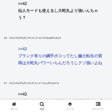
>>42
仙人モードも使えるし大蛇丸より強いんちゃ
う？
66 : 2021/04/05(月) 00:20:15.44
ID:BpqBPmEyH
>>42
ブランク有りの綱手ボコってたし穢土転生の習
得は大蛇丸パワーいらんだろうしクソ強いよね
67 : 2021/04/05(月) 00:20:21.47
ID:qJPCfoE7d
>>42
カブトあんなんでも大蛇丸への忠誠本物なの感
動した
ホーム
検索
トップ
サイドバー