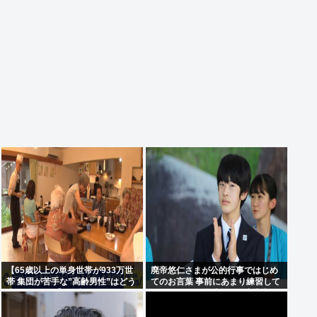
【65歳以上の単身世帯が933万世
廃帝悠仁さまが公的行事ではじめ
帯 集団が苦手な”高齢男性”はどう
てのお言葉 事前にあまり練習して
生きていく？】孤独死のリスク
ないっぽい。滑舌悪いし大丈夫な
も…専門家 「8日以上見つからな
の
いのも圧倒的に男性」