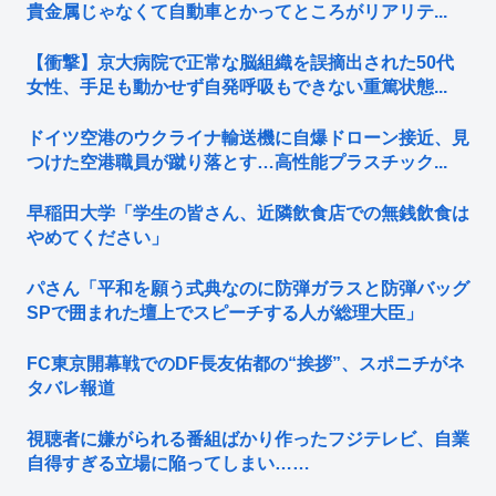
貴金属じゃなくて自動車とかってところがリアリテ...
【衝撃】京大病院で正常な脳組織を誤摘出された50代
女性、手足も動かせず自発呼吸もできない重篤状態...
ドイツ空港のウクライナ輸送機に自爆ドローン接近、見
つけた空港職員が蹴り落とす…高性能プラスチック...
早稲田大学「学生の皆さん、近隣飲食店での無銭飲食は
やめてください」
パさん「平和を願う式典なのに防弾ガラスと防弾バッグ
SPで囲まれた壇上でスピーチする人が総理大臣」
FC東京開幕戦でのDF長友佑都の“挨拶”、スポニチがネ
タバレ報道
視聴者に嫌がられる番組ばかり作ったフジテレビ、自業
自得すぎる立場に陥ってしまい……