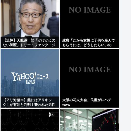
【追悼】天龍源一郎「かけがえの
政府「だから女性に子供を産んで
ない師匠」ドリー・ファンク・ジ
もらうには、どうしたらいいの
ュニアさん追悼
よ;;」
【アリ対猪木】熊にはアリキッ
大阪の花火大会、民度がレベチ
ク！が有効と判明！襲われた男性
www
「アリキックで追っ払った」