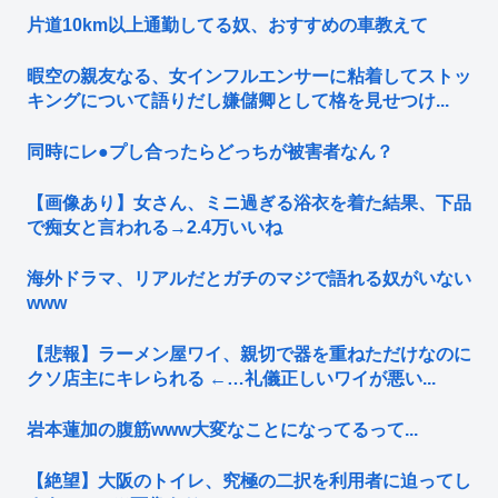
片道10km以上通勤してる奴、おすすめの車教えて
暇空の親友なる、女インフルエンサーに粘着してストッ
キングについて語りだし嫌儲卿として格を見せつけ...
同時にレ●プし合ったらどっちが被害者なん？
【画像あり】女さん、ミニ過ぎる浴衣を着た結果、下品
で痴女と言われる→2.4万いいね
海外ドラマ、リアルだとガチのマジで語れる奴がいない
www
【悲報】ラーメン屋ワイ、親切で器を重ねただけなのに
クソ店主にキレられる ←…礼儀正しいワイが悪い...
岩本蓮加の腹筋www大変なことになってるって...
【絶望】大阪のトイレ、究極の二択を利用者に迫ってし