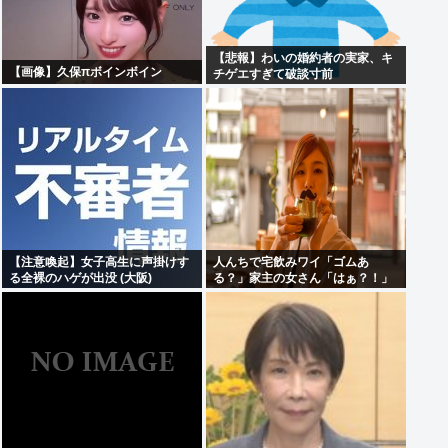
【悲報】わいの婚約者の実家、キ
【画像】久保πボインボイン
チゲエすぎて破談寸前
【注意喚起】女子高生に声掛けす
人んちで宅飲みワイ「ゴムあ
る全裸のハゲが出没 (大阪)
る？」家主の女さん「はぁ？！」
⇒結果www