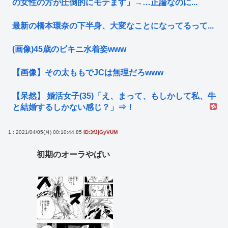
の女性の方が圧倒的にモテます」→…正論なのに...
最新の橋本環奈の下半身、大変なことになってるって...
(画像)45歳のビキニ水着姿www
【画像】その太ももでJCは無理だろwww
【呆然】 婚活女子(35)「え、まって、もしかして私、牛
と結婚するしかない感じ？」⇒！
1 : 2021/04/05(月) 00:10:44.85
ID:3fJjGyVUM
初期のオーラやばい