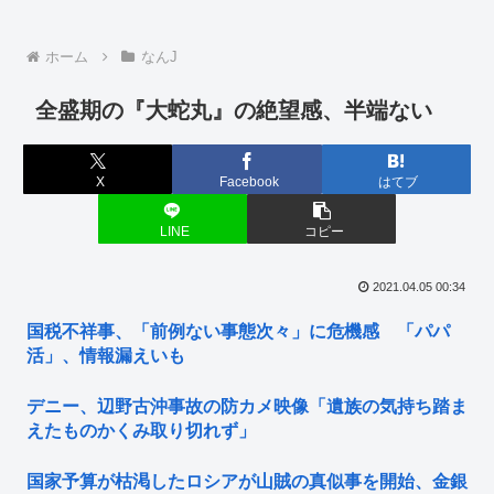
ホーム
なんJ
全盛期の『大蛇丸』の絶望感、半端ない
X
Facebook
はてブ
LINE
コピー
2021.04.05 00:34
国税不祥事、「前例ない事態次々」に危機感 「パパ
活」、情報漏えいも
デニー、辺野古沖事故の防カメ映像「遺族の気持ち踏ま
えたものかくみ取り切れず」
国家予算が枯渇したロシアが山賊の真似事を開始、金銀