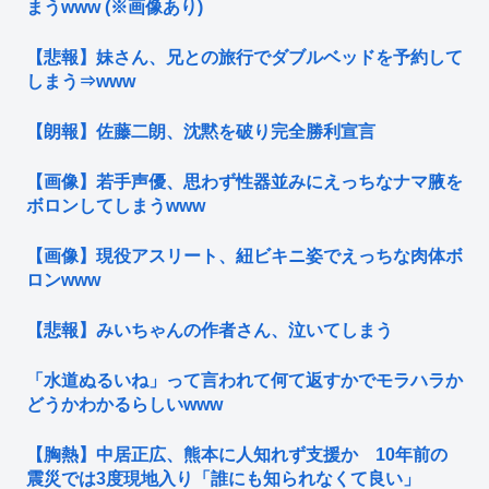
まうwww (※画像あり)
【悲報】妹さん、兄との旅行でダブルベッドを予約して
しまう⇒www
【朗報】佐藤二朗、沈黙を破り完全勝利宣言
【画像】若手声優、思わず性器並みにえっちなナマ腋を
ボロンしてしまうwww
【画像】現役アスリート、紐ビキニ姿でえっちな肉体ボ
ロンwww
【悲報】みいちゃんの作者さん、泣いてしまう
「水道ぬるいね」って言われて何て返すかでモラハラか
どうかわかるらしいwww
【胸熱】中居正広、熊本に人知れず支援か 10年前の
震災では3度現地入り「誰にも知られなくて良い」