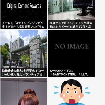
イーロン「Xでインプレゾンビが
キオクシア終了へ、メモリ半導体
多すぎるから収益分配プログラム
株はもうピークを過ぎて2度と戻
やめるわ」
らない。中国の時代になると警告
防衛費過去最大9兆円要求 ドロー
KーPOPアイドル、
ンAIの導入 遂にパランティア社
「BABYMONSTER」「ILLIT」
(CIA出資)の戦術OSを導入か
「RESCENE」の三国志時代に突
入！