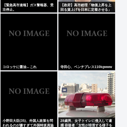
【緊急高市速報】ガス警報器、受
【政府】高市総理「物価上昇を上
注停止。
回る賃上げを日本に定着させる」
国家公務員月給3.51%増へ 人事院
の勧告を受け
コロッケに醤油←これ
寺田心、ベンチプレス110kgwww
小野田大臣(35)、外国人政策を問
28歳男、女子トイレに侵入して逮
われるのが嫌すぎて外国特派員協
捕 容疑者「女性が排泄する様子を