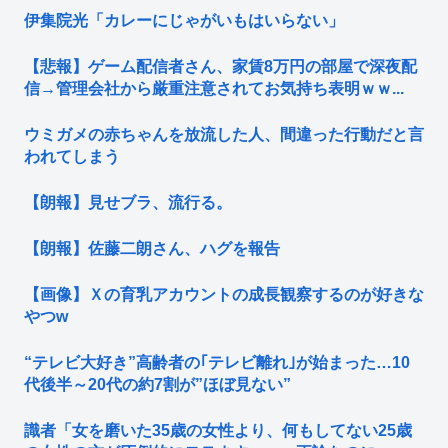
伊集院光「カレーにじゃがいもはいらない」
【悲報】ゲーム配信者さん、家賃8万円の部屋で深夜配
信→管理会社から厳重注意されてお気持ち表明ｗｗ...
ウミガメの赤ちゃんを放流した人、間違った行動だと言
われてしまう
【朗報】見せブラ、流行る。
【朗報】佐藤二朗さん、ハグを報告
【画像】Ｘの育乳アカウントの成長観察するのが好きな
やつw
“テレビ大好き”高齢者の｢テレビ離れ｣が始まった…10
代後半～20代の約7割が”ほぼ見ない”
識者「女を磨いた35歳の女性より、何もしてない25歳