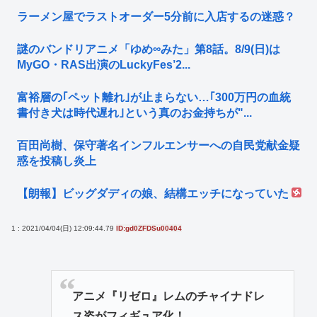
ラーメン屋でラストオーダー5分前に入店するの迷惑？
謎のバンドリアニメ「ゆめ∞みた」第8話。8/9(日)は
MyGO・RAS出演のLuckyFes’2...
富裕層の｢ペット離れ｣が止まらない…｢300万円の血統
書付き犬は時代遅れ｣という真のお金持ちが"...
百田尚樹、保守著名インフルエンサーへの自民党献金疑
惑を投稿し炎上
【朗報】ビッグダディの娘、結構エッチになっていた
1 : 2021/04/04(日) 12:09:44.79
ID:gd0ZFDSu00404
アニメ『リゼロ』レムのチャイナドレ
ス姿がフィギュア化！