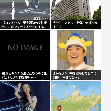
【ゴンギウム】甲子園初の女性審
大学生、スカウト行為で逮捕され
判、このプレーをアウトにする
まくる
www
納豆とキムチを混ぜたやつをご飯
さかなクン 50歳 結婚してる？に
にかけた韓日友好丼www
回答 「幸せだな～」