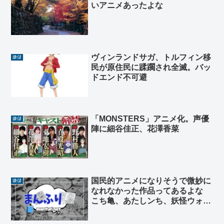
いアニメあったよな
ヴィンランドサガ、トルフィン移
嫌儲
民が原住民に蹂躙され全滅。バッ
ドエンド不可避
「MONSTERS」アニメ化。声優
嫌儲
陣に細谷佳正、花澤香菜
国民的アニメになりそうで微妙に
嫌儲
なれなかった作品ってあるよな
こち亀、あたしンち、妖怪ウォッ
チ