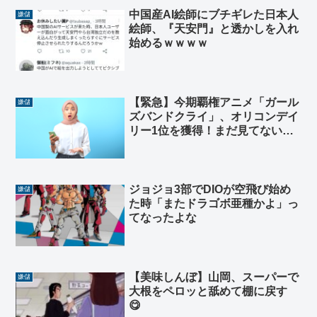
中国産AI絵師にブチギレた日本人
嫌儲
絵師、『天安門』と透かしを入れ
始めるｗｗｗｗ
【緊急】今期覇権アニメ「ガール
嫌儲
ズバンドクライ」、オリコンデイ
リー1位を獲得！まだ見てないや
つおりゅ？
ジョジョ3部でDIOが空飛び始め
嫌儲
た時「またドラゴボ亜種かよ」っ
てなったよな
【美味しんぼ】山岡、スーパーで
嫌儲
大根をペロッと舐めて棚に戻す
😋