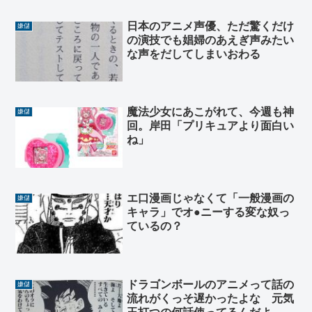
日本のアニメ声優、ただ驚くだけ
嫌儲
の演技でも娼婦のあえぎ声みたい
な声をだしてしまいおわる
魔法少女にあこがれて、今週も神
嫌儲
回。岸田「プリキュアより面白い
ね」
エ口漫画じゃなくて「一般漫画の
嫌儲
キャラ」でオ●ニーする変な奴っ
ているの？
ドラゴンボールのアニメって話の
嫌儲
流れがくっそ遅かったよな 元気