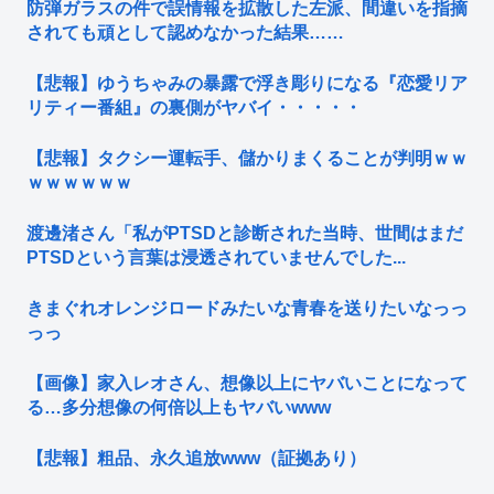
防弾ガラスの件で誤情報を拡散した左派、間違いを指摘
されても頑として認めなかった結果……
【悲報】ゆうちゃみの暴露で浮き彫りになる『恋愛リア
リティー番組』の裏側がヤバイ・・・・・
【悲報】タクシー運転手、儲かりまくることが判明ｗｗ
ｗｗｗｗｗｗ
渡邊渚さん「私がPTSDと診断された当時、世間はまだ
PTSDという言葉は浸透されていませんでした...
きまぐれオレンジロードみたいな青春を送りたいなっっ
っっ
【画像】家入レオさん、想像以上にヤバいことになって
る…多分想像の何倍以上もヤバいwww
【悲報】粗品、永久追放www（証拠あり）