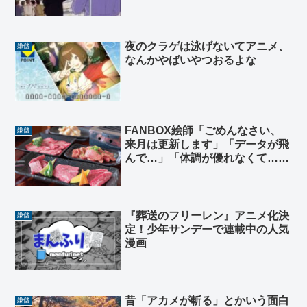
夜のクラゲは泳げないてアニメ、
嫌儲
なんかやばいやつおるよな
FANBOX絵師「ごめんなさい、
嫌儲
来月は更新します」「データが飛
んで…」「体調が優れなくて…」
「最近メンタルが…」「夕飯！
（焼肉屋」
『葬送のフリーレン』アニメ化決
嫌儲
定！少年サンデーで連載中の人気
漫画
昔「アカメが斬る」とかいう面白
嫌儲