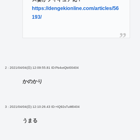
https://dengekionline.com/articles/56
193/
2 : 2021/04/04(日) 12:09:55.81
ID:Pb4otQbI00404
かのかり
3 : 2021/04/04(日) 12:10:26.43
ID:+IQ92sTuM0404
うまる