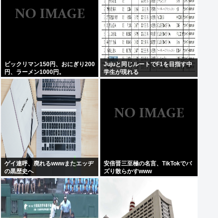
ビックリマン150円、おにぎり200
Jujuと同じルートでF1を目指す中
円、ラーメン1000円。
学生が現れる
ゲイ連呼、廃れるwwwまたエッヂ
安倍晋三至極の名言、TikTokでバ
の黒歴史へ
ズり散らかすwww