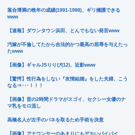
落合博満の晩年の成績(1991-1998)、ギリ擁護できる
www
【速報】ダウンタウン浜田、とんでもない発言www
汚嫁が不倫してたから合法的かつ最高の屈辱を与えたっ
たwww
【画像】ギャルJSりりぴ(12)、近影www
【驚愕】性行為をしない『友情結婚』をした夫婦、こう
なる⇒･･･！！！
【画像】昔の2時間ドラマがスゴイ、セクシー女優のナ
マ乳をモロ流し
高橋名人が左手のバネを取るため手術を決意
【画像】アナウンサーのあまりにもデカいパイパイ