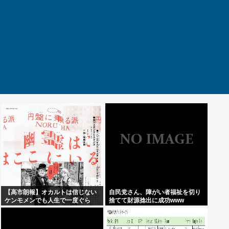
【高市朗報】オカルトは信じない
自民党さん、障がい者福祉を切り
ケンモメンでも人生で一度ぐら
捨てて財源捻出に成功www
い"超自然的な体験"した事あるん
だろ？？