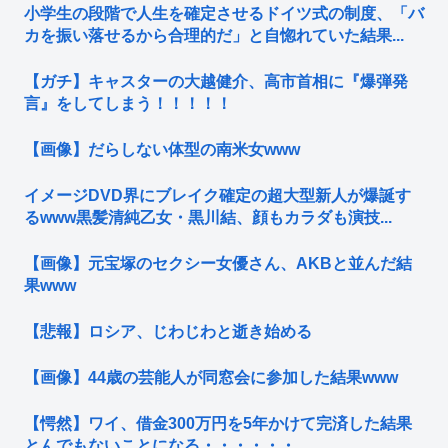
小学生の段階で人生を確定させるドイツ式の制度、「バ
カを振い落せるから合理的だ」と自惚れていた結果...
【ガチ】キャスターの大越健介、高市首相に『爆弾発
言』をしてしまう！！！！！
【画像】だらしない体型の南米女www
イメージDVD界にブレイク確定の超大型新人が爆誕す
るwww黒髪清純乙女・黒川結、顔もカラダも演技...
【画像】元宝塚のセクシー女優さん、AKBと並んだ結
果www
【悲報】ロシア、じわじわと逝き始める
【画像】44歳の芸能人が同窓会に参加した結果www
【愕然】ワイ、借金300万円を5年かけて完済した結果
とんでもないことになる・・・・・・