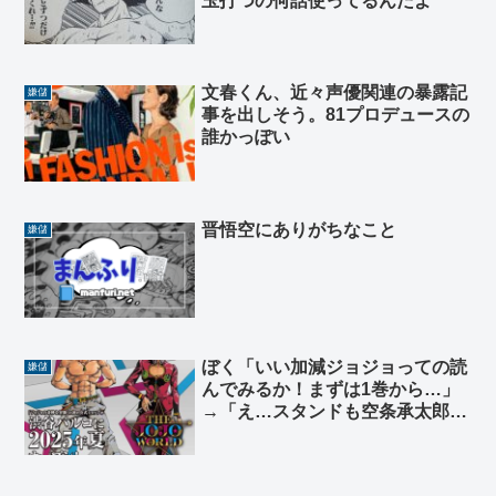
玉打つの何話使ってるんだよ
文春くん、近々声優関連の暴露記
嫌儲
事を出しそう。81プロデュースの
誰かっぽい
晋悟空にありがちなこと
嫌儲
ぼく「いい加減ジョジョっての読
嫌儲
んでみるか！まずは1巻から…」
→「え…スタンドも空条承太郎も
出てこないんだけど…」