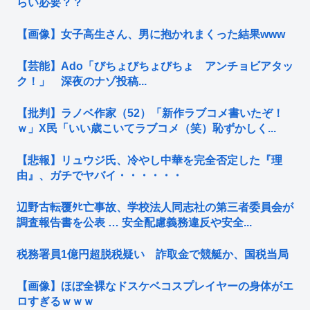
らい必要？？
【画像】女子高生さん、男に抱かれまくった結果www
【芸能】Ado「びちょびちょびちょ アンチョビアタッ
ク！」 深夜のナゾ投稿...
【批判】ラノベ作家（52）「新作ラブコメ書いたぞ！
ｗ」X民「いい歳こいてラブコメ（笑）恥ずかしく...
【悲報】リュウジ氏、冷やし中華を完全否定した『理
由』、ガチでヤバイ・・・・・・
辺野古転覆ﾀﾋ亡事故、学校法人同志社の第三者委員会が
調査報告書を公表 … 安全配慮義務違反や安全...
税務署員1億円超脱税疑い 詐取金で競艇か、国税当局
【画像】ほぼ全裸なドスケベコスプレイヤーの身体がエ
ロすぎるｗｗｗ