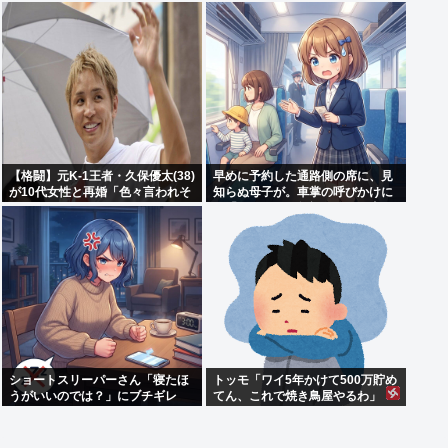
「何も言えなくて」
【格闘】元K-1王者・久保優太(38)
早めに予約した通路側の席に、見
が10代女性と再婚「色々言われそ
知らぬ母子が。車掌の呼びかけに
うですが…」
も「目を閉じて無視」して居座ら
れました。無理やり奪われた席
は、結局“やったもん勝ち”にな
っ...
ショートスリーパーさん「寝たほ
トッモ「ワイ5年かけて500万貯め
うがいいのでは？」にブチギレ
てん、これで焼き鳥屋やるわ」