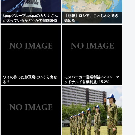
kpopグループaespaのカリナさん
【悲報】ロシア、じわじわと逝き
が太っているかどうかで韓国SNS
始める
が大論争に…！！！
ワイの作った卵豆腐にいくら出せ
モスバーガー営業利益-52.9%、マ
る？
クドナルド営業利益+15.2%