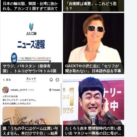
日本の輸出額、韓国・台湾に抜か
「自衛隊は違憲」←これどう思
れる。アカンゴミ国すぎて涙出て
う？
きた…
サウジ、パキスタン（核保有
GACKTや小沢仁志に「セリフが
国）、トルコがサウパキトル3国
聞き取れない」 日本語作品を字幕
相互防衛協定締結
で見る人が増えている背景
親「うちの子にはゲームは買い与
たくろう赤木 野球部時代の苦い思
えません。本だけで十分」→結果
い出 マネジャー降格の日に母が…