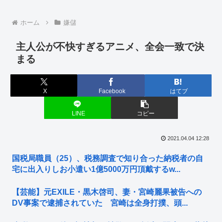
ホーム
嫌儲
主人公が不快すぎるアニメ、全会一致で決
まる
X
Facebook
はてブ
LINE
コピー
2021.04.04 12:28
国税局職員（25）、税務調査で知り合った納税者の自
宅に出入りしお小遣い1億5000万円頂戴するw...
【芸能】元EXILE・黒木啓司、妻・宮崎麗果被告への
DV事案で逮捕されていた 宮崎は全身打撲、頭...