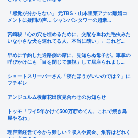
「感覚が分からない」 元TBS・山本里菜アナの離婚コ
メントに疑問の声… シャンパンタワーの超豪...
宮崎駿「心の穴を埋めるために、交配を重ねた毛虫みた
いな小さな犬を連れてる人、本当に醜い」←これど...
早めに予約した通路側の席に、見知らぬ母子が。車掌の
呼びかけにも「目を閉じて無視」して居座られまし...
ショートスリーパーさん「寝たほうがいいのでは？」に
ブチギレ
アンジュルム後藤花出演見合わせのお知らせ
トッモ「ワイ5年かけて500万貯めてん、これで焼き鳥
屋やるわ」
理容室経営て今から難しい？収入や資金、集客はどれく