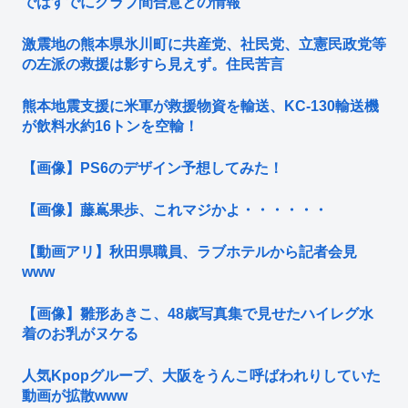
ではすでにクラブ間合意との情報
激震地の熊本県氷川町に共産党、社民党、立憲民政党等
の左派の救援は影すら見えず。住民苦言
熊本地震支援に米軍が救援物資を輸送、KC-130輸送機
が飲料水約16トンを空輸！
【画像】PS6のデザイン予想してみた！
【画像】藤嶌果歩、これマジかよ・・・・・・
【動画アリ】秋田県職員、ラブホテルから記者会見
www
【画像】雛形あきこ、48歳写真集で見せたハイレグ水
着のお乳がヌケる
人気Kpopグループ、大阪をうんこ呼ばわれりしていた
動画が拡散www