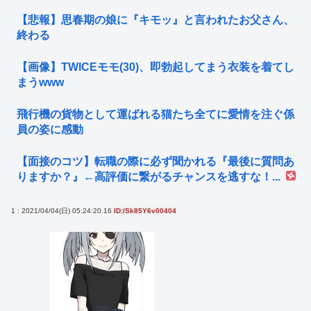
【悲報】思春期の娘に『キモッ』と言われたお父さん、
終わる
【画像】TWICEモモ(30)、即勃起してまう衣装を着てし
まうwww
飛行機の貨物として運ばれる猫たち全てに愛情を注ぐ係
員の姿に感動
【面接のコツ】転職の際に必ず聞かれる『最後に質問あ
りますか？』←高評価に繋がるチャンスを逃すな！...
1 : 2021/04/04(日) 05:24:20.16
ID:/Sk85Y6v00404