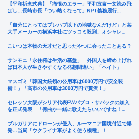
【平和祈念式典】「痛恨のエラー」平和宣言一文読み飛
ばし…長崎市長「つい熱くなって」NPT義務履行...
「自分にとってはプレハブ以下の地獄なんだけど」と某
大手メーカーの横浜本社にツッコミ殺到、オシャレ...
こいつは本物の天才だと思ったやつに会ったことある？
サンモニ「永住権は生活の基盤」「外国人を締め上げれ
ば日本人が生きやすくなる発想間違い」「ヘイト」
マスゴミ「韓国大統領の公用車は6000万円で安全装
備！」「高市の公用車は3000万円で贅沢！」
セレッソ大阪がシリア代表FWパブロ・サバックの加入
を正式発表 「何曲か一緒に歌えたらいいですね！...
ブルガリアにドローンが侵入、ルーマニア国境付近で爆
発…当局「ウクライナ軍がよく使う機種」！