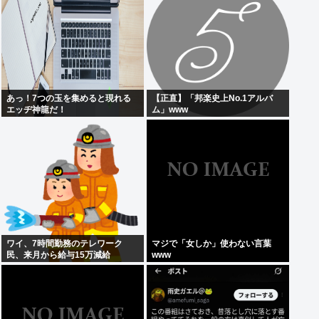
あっ！7つの玉を集めると現れる
【正直】「邦楽史上No.1アルバ
エッヂ神龍だ！
ム」www
ワイ、7時間勤務のテレワーク
マジで「女しか」使わない言葉
民、来月から給与15万減給
www