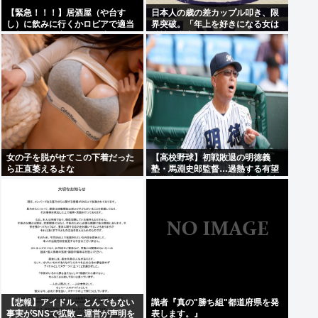
【緊急！！！】居酒屋（や台す
日本人の歳の差カップル叩き、限
し）に飲みに行くかロピアで適当
界突破。「年上を好きになる女は
に刺身買って家で飲むか迷ってる
精神異常者」
女の子を脱がせてこの下着だった
【高校野球】初戦敗退の明徳義
ら正直萎えるよな
塾・馬淵史郎監督…過熱する有望
中学生のスカウト合戦に苦言「高
校野球が衰退していく」
【悲報】アイドル、とんでもない
識者『真の"勝ち組"都道府県を発
事実がSNSで拡散→運営が声明を
表します。』