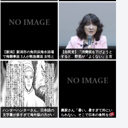
発表www
【新潟】新潟市の角田浜海水浴場
【自民党】「消費税を下げようと
で海難事故 3人が救急搬送 女性と
すると、野党が「よくない」と言
男児が心肺停止 男性は意識あり
うのが理解できない」片山さつき
財務大臣
ハンターハンターさん、日本語の
農家さん「暑い。暑すぎて外にい
文字量が多すぎて海外版の方がい
られない。そこで日本の食料を生
いんじゃないかと話題に
産しています。消費者は理解して
ほしい」