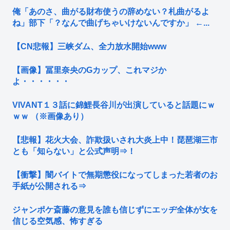
俺「あのさ、曲がる財布使うの辞めない？札曲がるよ
ね」部下「？なんで曲げちゃいけないんですか」 ←...
【CN悲報】三峡ダム、全力放水開始www
【画像】冨里奈央のGカップ、これマジか
よ・・・・・・
VIVANT１３話に錦鯉長谷川が出演していると話題にｗ
ｗｗ （※画像あり）
【悲報】花火大会、詐欺扱いされ大炎上中！琵琶湖三市
とも「知らない」と公式声明⇒！
【衝撃】闇バイトで無期懲役になってしまった若者のお
手紙が公開される⇒
ジャンポケ斎藤の意見を誰も信じずにエッヂ全体が女を
信じる空気感、怖すぎる