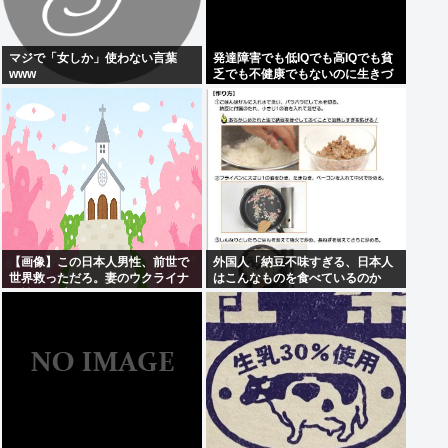
マジで「女しか」使わない言葉
発達障害でも低IQでも高IQでも貧
www
乏でも不健康でもないのに生きづ
らい奴www
【画像】この日本人男性、前世で
外国人「納豆不味すぎる、日本人
世界救っただろ。妻のウクライナ
はこんなものを食べているのか
女性が可愛すぎる件
い？」