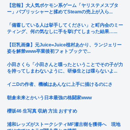
【悲報】大人気ポケモン系ゲーム「ヤリステメスブタ
ー」パブリッシャーと揉めてSteamの売上が入ら...
「備蓄している人は挙手してください」と町内会のミー
ティング、何の気なしに手を挙げてしまった結果…...
【巨乳画像】元Juice=Juice植村あかり、ランジェリー
姿を解禁www卒業後初フォトブックで...
小田さくら「小田さんと喋ったということでその子が力
を持ってしまわないように、研修生とは喋らないよ...
イニDの作者、機械はあんなに上手に描けるのにさ
朝倉未来とかいう日本最強の格闘家www
櫻坂46 生写真 収納 方法 おすすめ
浦和レッズがストークシティMF瀬古樹を獲得へ 現地