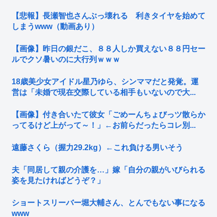
【悲報】長瀬智也さんぶっ壊れる 利きタイヤを始めて
しまうwww（動画あり）
【画像】昨日の銀だこ、８８人しか買えない８８円セー
ルでクソ暑いのに大行列ｗｗｗ
18歳美少女アイドル星乃ゆら、シンママだと発覚。運
営は「未婚で現在交際している相手もいないので大...
【画像】付き合いたて彼女「ごめーんちょびっツ散らか
ってるけど上がって～！」←お前らだったらコレ別...
遠藤さくら（握力29.2kg）←これ負ける男いそう
夫「同居して親の介護を…」嫁「自分の親がいびられる
姿を見たければどうぞ？」
ショートスリーバー堀大輔さん、とんでもない事になる
www