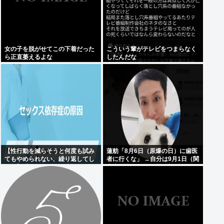
女の子を脱がせてこの下着だった
こういう輩がテレビをつまらなく
ら正直萎えるよな
したんだな
【性行動を減らそうと何度も試み
蓮舫「8月6日（原爆の日）に歯医
てもやめられない、繰り返してし
者に行くな」 →自分は9月1日（関
まう】「セクロス依存症」
東大震災の日）に歯医者に行って
ました