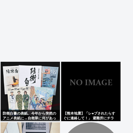
防衛白書の表紙、今年から突然の
【熊本地震】「レ●プされたらす
アニメ表紙に→自衛隊に何があっ
ぐに連絡して！」 避難所にチラ
たのか。
シ。 無料で緊急避妊薬を届けるシ
ステムを実現へ