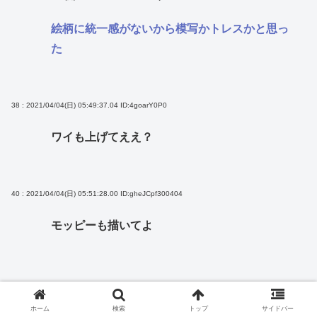
絵柄に統一感がないから模写かトレスかと思っ
た
38 : 2021/04/04(日) 05:49:37.04
ID:4goarY0P0
ワイも上げてええ？
40 : 2021/04/04(日) 05:51:28.00
ID:gheJCpf300404
モッピーも描いてよ
なんJ
漫画
絵・イラスト
ホーム
検索
トップ
サイドバー