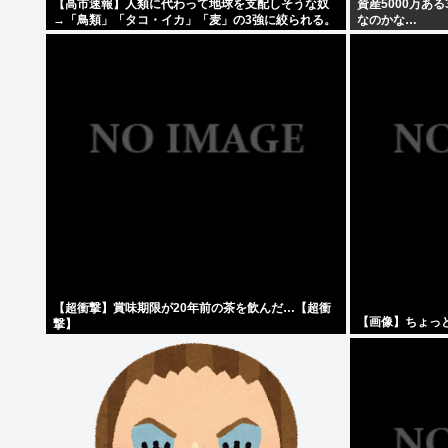
【高市速報】人類に代わって地球を支配しそうな奴
資産5000万あ
→「鳥類」「タコ・イカ」「麦」の3強に絞られる。
なのかな…
【超衝撃】賞味期限が20年前の茶を飲んだ…【超衝
【画像】ちょっ
撃】