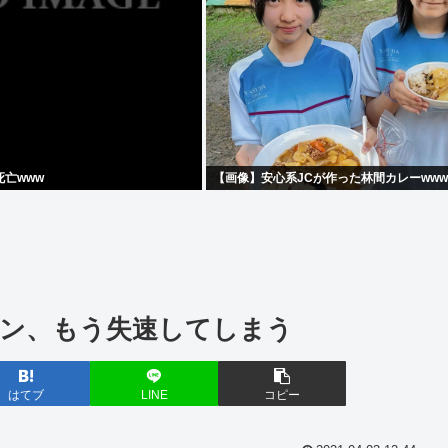
亡www
【画像】安心系JCが作った林間カレーwww
ン、もう失速してしまう
はてブ
LINE
コピー