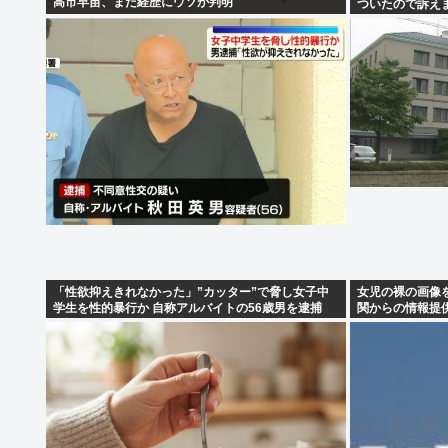
高市早苗、また経歴にウソが判明
ついたので訴え
「性欲抑えきれなかった」”カッター”で脅し女子中
女児の裸の画像を
学生を性的暴行か 自称アルバイトの56歳男を逮捕
関からの情報提