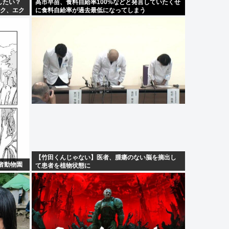
したい？
高市早苗、食料自給率100%などと発言していたくせ
ック、エク
に食料自給率が過去最低になってしまう
【竹田くんじゃない】医者、腫瘍のない脳を摘出し
者動物園
て患者を植物状態に