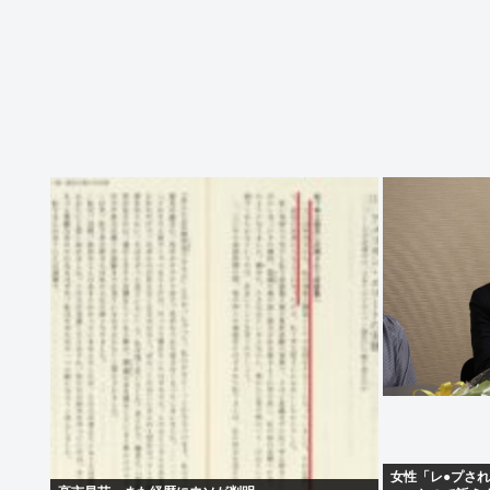
女性「レ●プさ