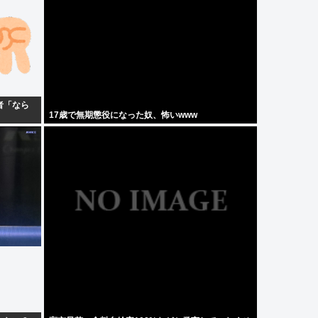
者「なら
17歳で無期懲役になった奴、怖いwww