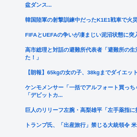
盆ダンス...
韓国陸軍の射撃訓練中だったK1E1戦車で火
FIFAとUEFAの争いが凄まじい泥沼状態に突入、
高市総理と対話の避難所代表者「避難所の生
た！」
【朗報】65kgの女の子、38kgまでダイエ
ケンモメンサー「一括でアルフォート買っち
「デビットカ...
巨人のリリーフ左腕・高梨雄平「左手薬指に
トランプ氏、「出産旅行」禁じる大統領令 