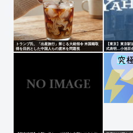
トランプ氏、「出産旅行」禁じる大統領令 米国籍取
【東京】東京駅
得を目的とした中国人らの渡米を問題視
式表明…小池百
備の効果高い」