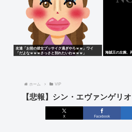
友達「お前の彼女ブッサイク過ぎやろｗｗ」ワイ
海賊王の左腕、死
「だよなｗｗｗさっさと別れたいわｗｗｗ」
ホーム
VIP
【悲報】シン・エヴァンゲリオ
X
Facebook