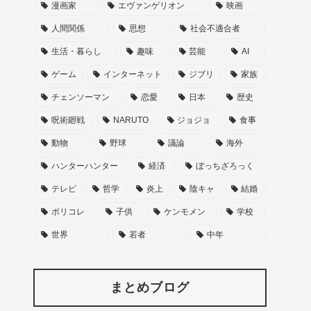
漫画家
エヴァンゲリオン
映画
人間関係
思想
社会不適合者
生活・暮らし
趣味
芸能
AI
ゲーム
インターネット
ジブリ
家族
チェンソーマン
恋愛
日本
歴史
呪術廻戦
NARUTO
ジョジョ
食事
動物
野球
議論
海外
ハンターハンター
経済
ぼっちざろっく
テレビ
哲学
炎上
陰キャ
結婚
ポリコレ
子供
ケンモメン
学校
世界
若者
中年
まとめブログ