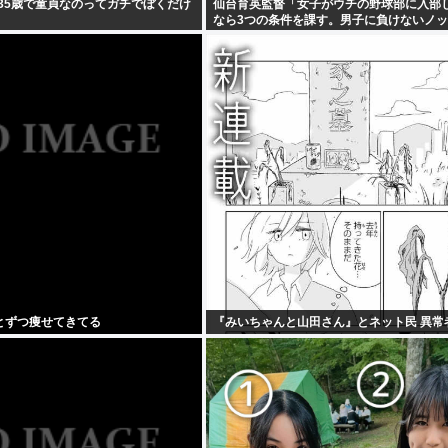
る35歳で童貞なのってガチでぼくだけ
仙台育英監督「女子がウチの野球部に入部
なら3つの条件を課す。男子に負けないノ
セルなどのPCスキル、ブレない覚悟」
とずつ痩せてきてる
『みいちゃんと山田さん』とネット民 異常