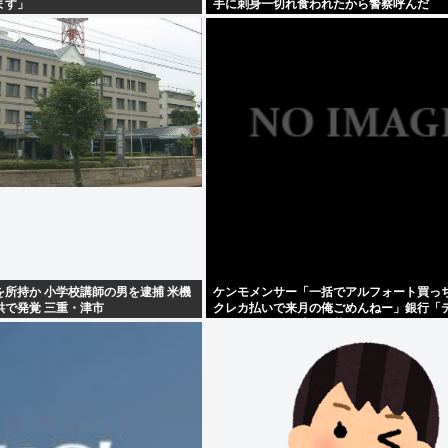
ます」
手に刺身一切れ食われたから警察呼んだ
所持か 小学校講師の男を逮捕 米機
ケンモメンサー「一括でアルフォート買っ
供で発覚 三重・津市
クレカ払いで来月の俺ごめんねー」銀行「
カードなんで即時引き落としです」