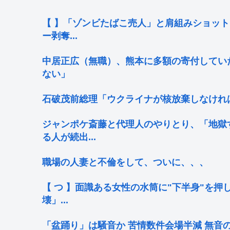
【 】「ゾンビたばこ売人」と肩組みショット
ー剥奪...
中居正広（無職）、熊本に多額の寄付してい
ない」
石破茂前総理「ウクライナが核放棄しなけれ
ジャンポケ斎藤と代理人のやりとり、「地獄
る人が続出...
職場の人妻と不倫をして、ついに、、、
【 つ 】面識ある女性の水筒に"下半身"を押
壊」...
「盆踊り」は騒音か 苦情数件会場半減 無音