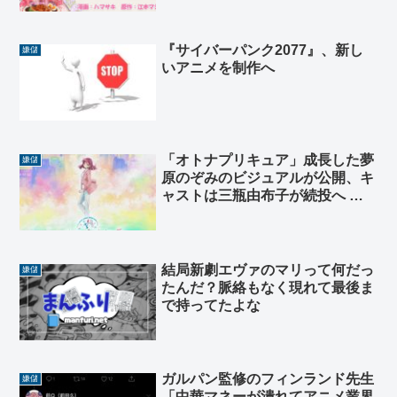
『サイバーパンク2077』、新し
嫌儲
いアニメを制作へ
「オトナプリキュア」成長した夢
嫌儲
原のぞみのビジュアルが公開、キ
ャストは三瓶由布子が続投へ 合
わせてスタッフなども公開
結局新劇エヴァのマリって何だっ
嫌儲
たんだ？脈絡もなく現れて最後ま
で持ってたよな
ガルパン監修のフィンランド先生
嫌儲
「中華マネーが潰れてアニメ業界