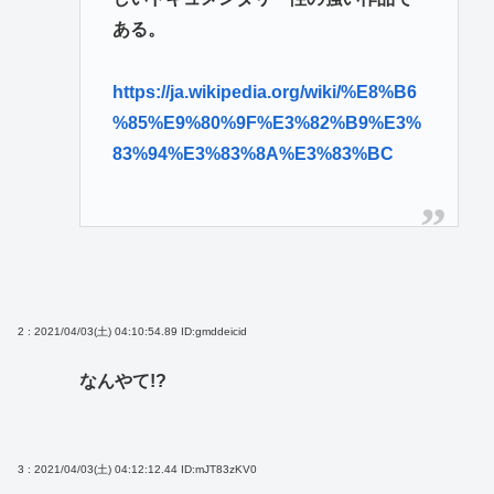
ある。
https://ja.wikipedia.org/wiki/%E8%B6
%85%E9%80%9F%E3%82%B9%E3%
83%94%E3%83%8A%E3%83%BC
2 : 2021/04/03(土) 04:10:54.89
ID:gmddeicid
なんやて!?
3 : 2021/04/03(土) 04:12:12.44
ID:mJT83zKV0