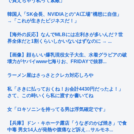
で買えちゃう私って素敵」
韓国人「SK会長、NVIDIAとの“AI工場”構想に自信」
→「これが生きたビジネスだ！」
【海外の反応】なんでMLBには左利きが多いんだ？世
界全体だと1割くらいしかいないはずなのに → ...
【画像】顔もいい爆乳現役女子大生、水着グラビアの破
壊力がヤバイwww七海りお、FRIDAYで抜群...
ラーメン屋はさっさとクレカ対応しろや
私「さきに払っておくね！お会計4430円だったよ！」
さて、この時いくら私に渡すか書いてね
女「ロキソニンを持ってる男は浮気確定です」
【兵庫】ドン・キホーテ露店「うなぎのかば焼き」で食
中毒 男女14人が発熱や腹痛など訴え…サルモネ...