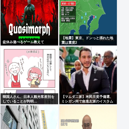
【地震】東京、ドンっと揺れた地
盆休み遊べるゲーム教えて
震は震度2
韓国人さん、日本人観光客差別を
【マムダニ派】米民主党予備選、
していることが判明…
ミシガン州で急進左派のイスラム
教徒が勝利