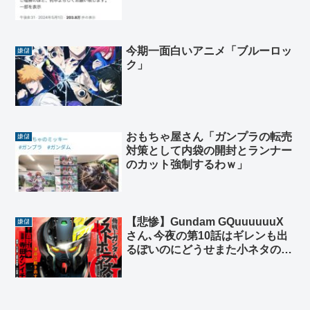
wwwwwwwwwwwwwwwww
今期一面白いアニメ「ブルーロッ
嫌儲
ク」
おもちゃ屋さん「ガンプラの転売
嫌儲
対策として内袋の開封とランナー
のカット強制するわｗ」
【悲惨】Gundam GQuuuuuuX
嫌儲
さん､今夜の第10話はギレンも出
るぽいのにどうせまた小ネタの方
で盛り上がるだけだろと見放され
る