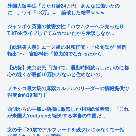
外国人留学生「また月給24万円、あんなに働いたの
に…」ワイ「18万」→…論破した結果ｗｗｗ
ジャンポケ斉藤の被害女性「バウムクーヘン売ったり
TikTokライブしててムカついたから示談しなか...
【総務省人事】エース級の財務官僚・一松旬氏が“異例
転出”へ 官邸幹部「協力的でなかったから」
【悲報】東京都民「助けて。通勤時間減らしたいのに都
心の近くが最低10万払わないと住めないの」
メキシコ最大級の麻薬カルテルのリーダーの情報提供で
報奨金約39億円！
西側からの手痛い指摘に激怒した中国総領事館、「これ
が米国人Youtuberが紹介する本当の中国だ...
女の子「20歳でアルファードを残クレじゃなくて一括