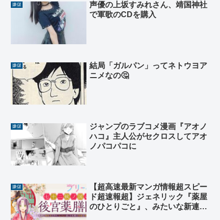
声優の上坂すみれさん、靖国神社
嫌儲
で軍歌のCDを購入
結局「ガルパン」ってネトウヨア
嫌儲
ニメなの🤔
ジャンプのラブコメ漫画『アオノ
嫌儲
ハコ』主人公がセクロスしてアオ
ノパコパコに
【超高速最新マンガ情報超スピー
嫌儲
ド超速報超】ジェネリック『薬屋
のひとりごと』、みたいな新連
載、始まる