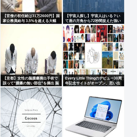
【官僚の初任給は31万2600円】国
【宇宙人探し】宇宙人はいる？い
家公務員給与 3.5%を超える大幅
て座の方角から72秒間捉えた強い
なベースアップを勧告 人事院 「局
電波、50年間正体分からぬ
長らの待遇が民間企業の役員など
「Wow！信号」…「合理的に考え
に比較して大幅に下回っている」
ると、宇宙人からの信号の可能
性」
【京都】女性の脳腫瘍摘出手術で
Every Little Thingのデビュー30周
誤って”腫瘍の無い部位”を摘出 脳
年記念サイトがオープン、思い出
幹など損傷受け”植物状態”に 京大
の楽曲を募集
病院