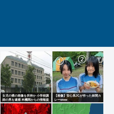
女児の裸の画像を所持か 小学校講
【画像】安心系JCが作った林間カ
師の男を逮捕 米機関からの情報提
レーwww
供で発覚 三重・津市