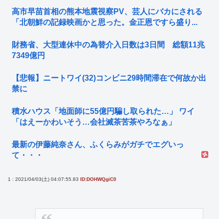
高市早苗首相の熊本地震視察PV、芸人にバカにされる
「北朝鮮の記録映画かと思った。金正恩ですら盛り...
財務省、大型連休中の為替介入日数は3日間 総額11兆
7349億円
【悲報】ニートワイ(32)コンビニ29時間滞在で何故か出
禁に
積水ハウス「地面師に55億円騙し取られた…」 ワイ
「はえーかわいそう…会社滅茶苦茶やろなぁ」
最新の伊藤純奈さん、ふくらみがガチでエグいっ
て・・・
1 : 2021/04/03(土) 04:07:55.83
ID:DOHWQgiC0