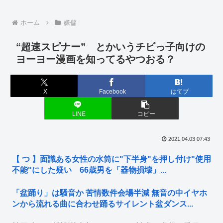
ホーム
嫌儲
“超速スピナー” とかいうチビっ子向けの
ヨーヨー漫画を知ってるやつおる？
X
Facebook
はてブ
LINE
コピー
2021.04.03 07:43
【 つ 】面識ある女性の水筒に"下半身"を押し付け"使用
不能"にした疑い 66歳男を「器物損壊」...
「盆踊り」は騒音か 苦情数件会場半減 無音の中イヤホ
ンから流れる曲に合わせ踊るサイレント盆ダンス...