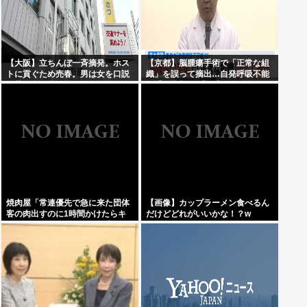
【大阪】立ちんぼ一斉摘発。ホス
【京都】脳腫瘍手術で「正常な組
トに貢ぐため売春。男は女を口説
織」を誤って摘出…自発呼吸不能
き落とせば自分はキレイな体のま
の重篤状態に 「腫瘍でない」結果
ま大金稼げるイージーモード
出ても”勘違い”で摘出継続 通常の
生活送っていた患者が手足も動か
ず 京大病院
焼肉屋「常連優先で急に来た団体
【画像】カップラーメン食べるん
客の肉出すのに1時間かけたらキ
だけどどれがいいかな！？w
レられた。嫌ならチェーン店行け
よ」