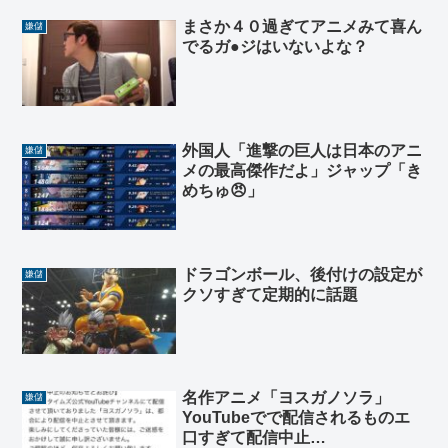
まさか４０過ぎてアニメみて喜ん
嫌儲
でるガ●ジはいないよな？
外国人「進撃の巨人は日本のアニ
嫌儲
メの最高傑作だよ」ジャップ「き
めちゅ😠」
ドラゴンボール、後付けの設定が
嫌儲
クソすぎて定期的に話題
名作アニメ「ヨスガノソラ」
嫌儲
YouTubeでで配信されるものエ
口すぎて配信中止