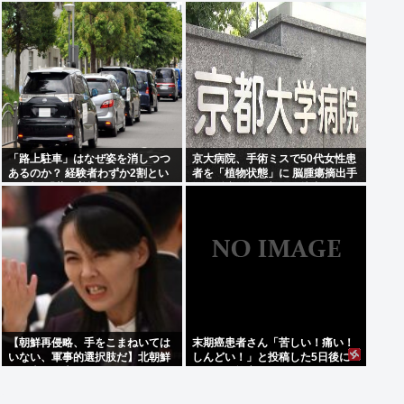
「路上駐車」はなぜ姿を消しつつ
京大病院、手術ミスで50代女性患
あるのか？ 経験者わずか2割とい
者を「植物状態」に 脳腫瘍摘出手
う衝撃!「昔は普通だった光景」が
術で腫瘍の無い部位を摘出してし
変わり始めた理由とは
まう
【朝鮮再侵略、手をこまねいては
末期癌患者さん「苦しい！痛い！
いない、軍事的選択肢だ】北朝鮮
しんどい！」と投稿した5日後に
が日本に警告
穏やかに旅立つ