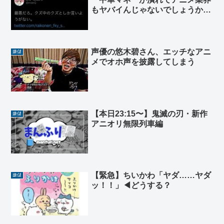
もヤバイんじゃないでしょうか
(笑)」
声優の悠木碧さん、エッチなアニ
嫌儲
メでオホ声を披露してしまう
【本日23:15〜】鬼滅の刃・新作
嫌儲
アニオリ無限列車編
【緊急】ちいかわ「ヤダ……ヤダ
嫌儲
ッ！！」◀どうする？