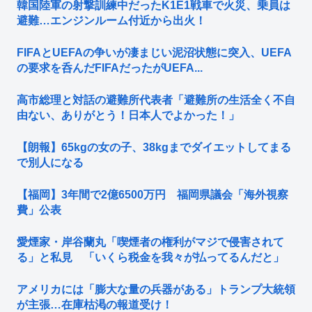
韓国陸軍の射撃訓練中だったK1E1戦車で火災、乗員は
避難…エンジンルーム付近から出火！
FIFAとUEFAの争いが凄まじい泥沼状態に突入、UEFA
の要求を呑んだFIFAだったがUEFA...
高市総理と対話の避難所代表者「避難所の生活全く不自
由ない、ありがとう！日本人でよかった！」
【朗報】65kgの女の子、38kgまでダイエットしてまる
で別人になる
【福岡】3年間で2億6500万円 福岡県議会「海外視察
費」公表
愛煙家・岸谷蘭丸「喫煙者の権利がマジで侵害されて
る」と私見 「いくら税金を我々が払ってるんだと」
アメリカには「膨大な量の兵器がある」トランプ大統領
が主張…在庫枯渇の報道受け！