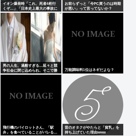
イオン爆発時「これ、死者4桁行
お前らずっと「今PC買うのは時期
くぞ…」「日本史上最大の事故に
が悪い」って言ってないか？
なるだろ…」
男の人生、過酷すぎる…延々と競
万能調味料1位はネギだよな？
争社会に閉じ込められ、そこで勝
たないと嫁すらゲットできない。
負け組になったら一生独身の模様
飛行機のパイロットさん、「駅
昔のオタクがやたらと「貧乳」を
弁」を食べていることがバレる…
持ち上げていた理由www