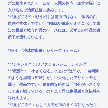
ズに縮小されたチームが、人間の体内（血管や脳）に
入り込んで治療任務に挑みます。
* **見どころ**：戦う相手は昆虫ではなく「体内の白
血球や抗体」ですが、自衛隊や軍隊がミクロ化して未
知の脅威と戦う作品のベースには、必ずこの作品の遺
伝子が流れています。
### 4. 『地球防衛軍』シリーズ（ゲーム）
* **ジャンル**：3Dアクションシューティング
* **概要**：「小さくなる」のとは**逆**で、「自衛隊
のような組織（EDF）が、巨大化したアリやクモと
戦う」作品ですが、視覚的な絵面は「自分が小さくな
って虫と戦っている」のと全く同じ絶望感と爽快感を
味わえます。
* **見どころ**：もし「人間が虫のサイズになったら