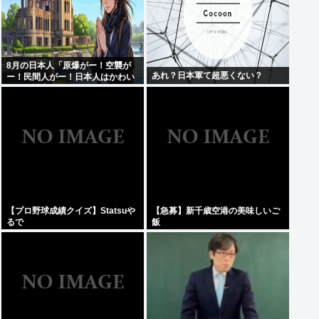
8月の日本人「原爆がー！空襲が
あれ？日本軍て超悪くない？
ー！民間人がー！日本人はかわい
そうな被害者！」→いやおまえら
は加害者だろごまかすなwww
【プロ野球成績クイズ】Statsuや
【急募】新千歳空港の美味しいご
るで
飯