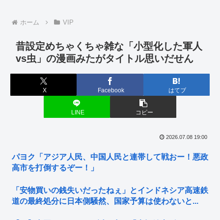
ホーム
VIP
昔設定めちゃくちゃ雑な「小型化した軍人
vs虫」の漫画みたがタイトル思いだせん
X
Facebook
はてブ
LINE
コピー
2026.07.08 19:00
パヨク「アジア人民、中国人民と連帯して戦おー！悪政
高市を打倒するぞー！」
「安物買いの銭失いだったねぇ」とインドネシア高速鉄
道の最終処分に日本側騒然、国家予算は使わないと...