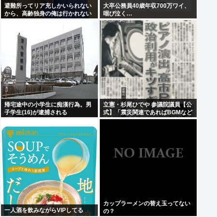
避難所ってリア充しかいられない
大卒公務員40歳年収700万ワイ、
から、高齢独身の俺は行かれない
咽び泣く…
わ
帰宅途中の小学生に痴漢行為。男
立憲・杉尾ひでや 参議院議員【公
子学生(16)が逮捕される
式】「震災関連であればBGMなど
演出はご法度であることは常識で
わかりそうなものだが。」
カップラーメンの替え玉ってない
一人酒を飲みながらVIPしてる
の？