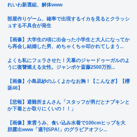
れいわ新選組、解体www
部屋作りゲーム、確率で出現するイカを見るとクラッシ
ュする不具合が発生
【画像】大学生の頃に出会った小学生と大人になってか
ら再会し結婚した男、めちゃくちゃ叩かれてしまう...
よくも私にフェラさせた！天幕のジャードゥーガルのよ
うに復讐燃える女性。ジャンポケ斎藤2500万拒...
【画像】小島凪紗のふくよかなお胸！【こんなぎ】【櫻
坂46】
【悲報】避難所まんさん「スタッフが男だとナプキンと
か下着とか取りにくいの！！」
【画像】東雲うみ、食い込み水着で100cmヒップを大
胆露出www「週刊SPA!」のグラビアオフシ...