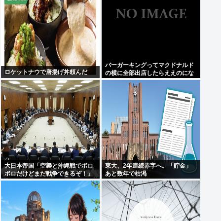
バーガーキングってマクドナルド
ロケットナウで唐揚げ丼頼んだ
の横に全部出店したらええのにな
大日本帝国「空襲と沖縄戦でボロ
東大、2年連続赤字へ。「貯金」
ボロだけどまだ戦争できるぞ！」
あと数年で枯渇
言うほどか？