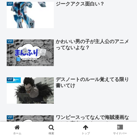
ジークアクス面白い？
VIP
かわいい男の子が主人公のアニメ
VIP
ってないよな？
デスノートのルール覚えてる限り
VIP
書いてけ
ワンピースってなんで海賊漫画な
VIP
のにお宝出てこないの？
ホーム
検索
トップ
サイドバー