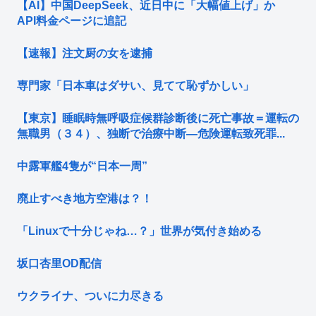
【AI】中国DeepSeek、近日中に「大幅値上げ」か
API料金ページに追記
【速報】注文厨の女を逮捕
専門家「日本車はダサい、見てて恥ずかしい」
【東京】睡眠時無呼吸症候群診断後に死亡事故＝運転の
無職男（３４）、独断で治療中断―危険運転致死罪...
中露軍艦4隻が“日本一周”
廃止すべき地方空港は？！
「Linuxで十分じゃね…？」世界が気付き始める
坂口杏里OD配信
ウクライナ、ついに力尽きる