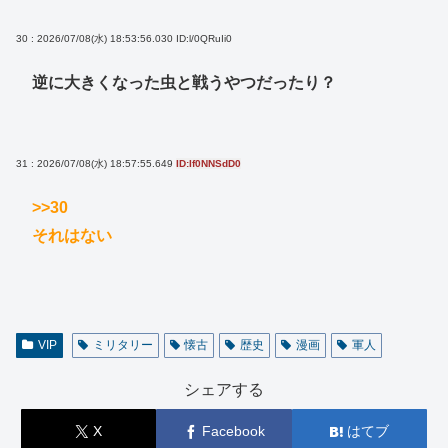
30 : 2026/07/08(水) 18:53:56.030
ID:l/0QRuIi0
逆に大きくなった虫と戦うやつだったり？
31 : 2026/07/08(水) 18:57:55.649
ID:If0NNSdD0
>>30
それはない
VIP
ミリタリー
懐古
歴史
漫画
軍人
シェアする
X
Facebook
はてブ