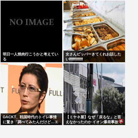
明日一人焼肉行こうかと考えてい
女さんビッパーきてくれお話した
る
い❗❗❗❗❗❗❗❗❗❗❗
GACKT、戦国時代のトイレ事情
【ミヤネ屋】なぜ「戻るな」と言
に驚き「調べてみたんだけど…エ
えなかったのか イオン爆発事故で
グくない？」
斎藤幸平氏も逡巡「ボクもできな
かっただろうなあ」