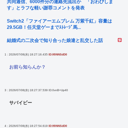
共同通信、6000件分の連絡先流出か 「おわびしま
す」とラフな軽い謝罪コメントを発表
Switch2「ファイアーエムブレム 万紫千紅」容量は
29.5GB！任天堂ゲーまでｽﾄﾚｰｼﾞ馬...
結婚式の二次会で知り合った娘達と乱交した話
1 : 2026/07/08(水) 18:27:16.435
ID:If0NNSdD0
お前ら知らんか？
3 : 2026/07/08(水) 18:27:37.539
ID:0vnB+Up40
サバイビー
4 : 2026/07/08(水) 18:27:54.619
ID:If0NNSdD0