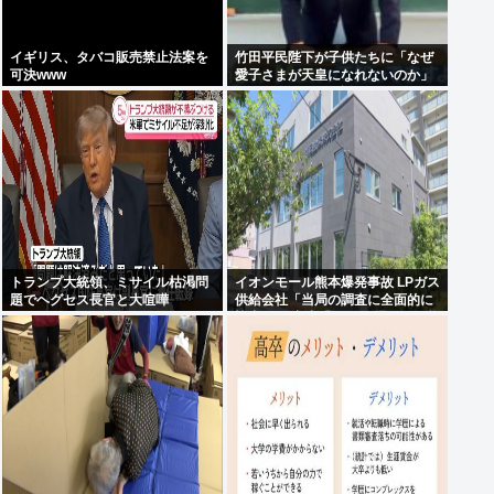
イギリス、タバコ販売禁止法案を
竹田平民陛下が子供たちに「なぜ
可決www
愛子さまが天皇になれないのか」
をわかりやすく解説してしまう
トランプ大統領、ミサイル枯渇問
イオンモール熊本爆発事故 LPガス
題でヘグセス長官と大喧嘩
供給会社「当局の調査に全面的に
協力」 経産省「LPガス爆発の可能
性が高いとする見解で一致」と発
表