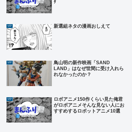
ﾀ
新選組ネタの漫画おしえて
VIP
鳥山明の新作映画「SAND
VIP
LAND」はなぜ世間に受け入れら
れなかったのか？
ロボアニメ150作くらい見た俺君
VIP
がロボアニメそんな見ない人にお
すすめするロボットアニメ10選