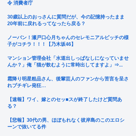
令 消費者庁
30歳以上のおっさんに質問だが、今の記憶持ったまま
20年前に戻れるってなったら戻る？
ノーバン！瀬戸口心月ちゃんのセレモニアルピッチの様
子がコチラ！！！【乃木坂46】
マンション管理会社「水道出しっぱなしになっていませ
んか？」俺「猫が飲むように常時出してますよ」⇒...
霜降り明星粗品さん、後輩芸人のファンから苦言を呈さ
れブチギレ発狂…
【速報】ワイ、嫁とのセッ■スが終了したけど質問あ
る？
【悲報】30代の男、ほぼもれなく彼岸島のこのエロシ
ーンで抜いてる件