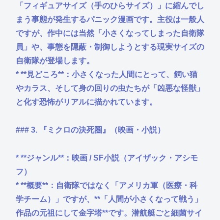
「フィギュアサイズ（手のひらサイズ）」に縮んでし
まう事態が発生するパニック漫画です。主役は一般人
ですが、作中には当然「小さくなってしまった自衛隊
員」や、事態を隠蔽・制御しようとする現実サイズの
自衛隊が登場します。
* **見どころ**：小さくなった人間にとって、飼い猫
やカラス、そして身の回りの虫たちが「凶悪な怪獣」
と化す恐怖がリアルに描かれています。
### 3. 『ミクロの決死圏』（映画・小説）
* **ジャンル**：映画 / SF小説（アイザック・アシモ
フ）
* **概要**：自衛隊ではなく「アメリカ軍（医療・科
学チーム）」ですが、**「人間が小さくなって戦う」
作品の元祖にして金字塔**です。潜航艇ごと細菌サイ