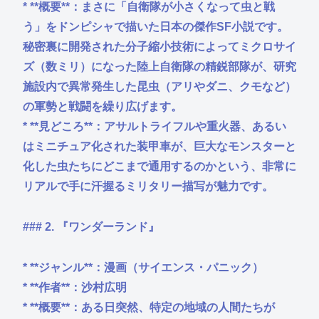
* **概要**：まさに「自衛隊が小さくなって虫と戦
う」をドンピシャで描いた日本の傑作SF小説です。
秘密裏に開発された分子縮小技術によってミクロサイ
ズ（数ミリ）になった陸上自衛隊の精鋭部隊が、研究
施設内で異常発生した昆虫（アリやダニ、クモなど）
の軍勢と戦闘を繰り広げます。
* **見どころ**：アサルトライフルや重火器、あるい
はミニチュア化された装甲車が、巨大なモンスターと
化した虫たちにどこまで通用するのかという、非常に
リアルで手に汗握るミリタリー描写が魅力です。
### 2. 『ワンダーランド』
* **ジャンル**：漫画（サイエンス・パニック）
* **作者**：沙村広明
* **概要**：ある日突然、特定の地域の人間たちが