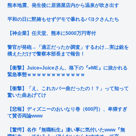
熊本地震、発生後に居酒屋店内から温泉が吹き出す
平和の日に黙祷もせずデモで暴れるパヨクさんたち
【神企業】任天堂、熊本に5000万円寄付
警官が発砲→「適正だったか調査」するわけ…実は銃を
構えただけで警察本部長まで報告！
【衝撃】Juice=Juiceさん、格下の『≠ME』に抜かれる
緊急事態ｗｗｗｗｗｗｗｗｗｗｗｗ
【衝撃】「え、これカバー曲だったの！？」って知って
驚いた曲あげてけ
【悲報】ディズニーのおいなり巻（600円）、卑猥すぎ
て賛否両論www
【驚愕】名作『無職転生』凄い事に気付いたwww『無