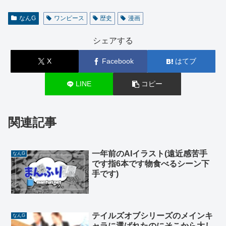
なんG
ワンピース
歴史
漫画
シェアする
X
Facebook
はてブ
LINE
コピー
関連記事
一年前のAIイラスト(遠近感苦手
なんG
です指6本です物食べるシーン下
手です)
テイルズオブシリーズのメインキ
なんG
ャラに選ばれたのにそこから大し