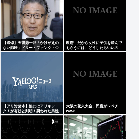
【追悼】天龍源一郎「かけがえの
政府「だから女性に子供を産んで
ない師匠」ドリー・ファンク・ジ
もらうには、どうしたらいいの
ュニアさん追悼
よ;;」
【アリ対猪木】熊にはアリキッ
大阪の花火大会、民度がレベチ
ク！が有効と判明！襲われた男性
www
「アリキックで追っ払った」