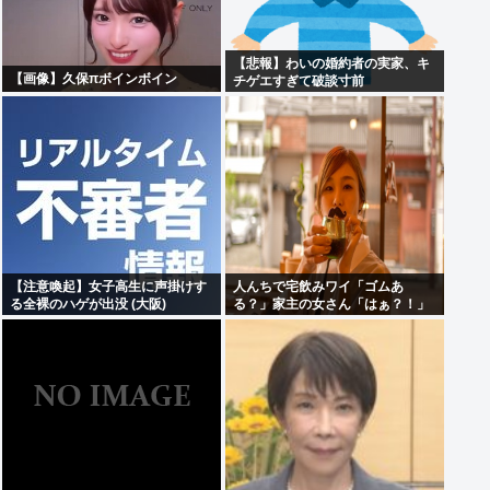
【悲報】わいの婚約者の実家、キ
【画像】久保πボインボイン
チゲエすぎて破談寸前
【注意喚起】女子高生に声掛けす
人んちで宅飲みワイ「ゴムあ
る全裸のハゲが出没 (大阪)
る？」家主の女さん「はぁ？！」
⇒結果www