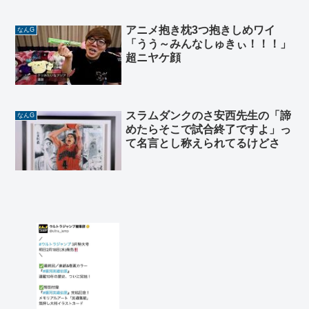
アニメ抱き枕3つ抱きしめワイ
なんG
「うう～みんなしゅきぃ！！！」
超ニヤケ顔
スラムダンクのさ安西先生の「諦
なんG
めたらそこで試合終了ですよ」っ
て名言とし称えられてるけどさ