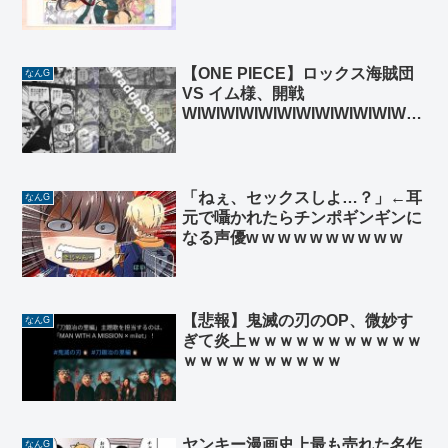
【ONE PIECE】ロックス海賊団
なんG
VS イム様、開戦
WIWIWIWIWIWIWIWIWIWIWIWIW
IWIWIWIWIWI
「ねぇ、セックスしよ…？」←耳
なんG
元で囁かれたらチンポギンギンに
なる声優w w w w w w w w w w
【悲報】鬼滅の刃のOP、微妙す
なんG
ぎて炎上ｗｗｗｗｗｗｗｗｗｗｗ
ｗｗｗｗｗｗｗｗｗｗ
ヤンキー漫画史上最も売れた名作
なんG