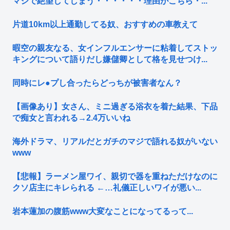
マジで絶望してしまう・・・・・・理由がこちら・...
片道10km以上通勤してる奴、おすすめの車教えて
暇空の親友なる、女インフルエンサーに粘着してストッ
キングについて語りだし嫌儲卿として格を見せつけ...
同時にレ●プし合ったらどっちが被害者なん？
【画像あり】女さん、ミニ過ぎる浴衣を着た結果、下品
で痴女と言われる→2.4万いいね
海外ドラマ、リアルだとガチのマジで語れる奴がいない
www
【悲報】ラーメン屋ワイ、親切で器を重ねただけなのに
クソ店主にキレられる ←…礼儀正しいワイが悪い...
岩本蓮加の腹筋www大変なことになってるって...