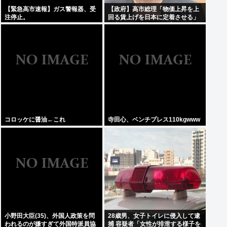
【緊急高市速報】ガス警報器、受
【政府】高市総理「物価上昇を上
注停止。
回る賃上げを日本に定着させる」
国家公務員月給3.51%増へ 人事院
の勧告を受け
コロッケに醤油←これ
寺田心、ベンチプレス110kgwww
小野田大臣(35)、外国人政策を問
28歳男、女子トイレに侵入して逮
われるのが嫌すぎて外国特派員協
捕 容疑者「女性が排泄する様子を