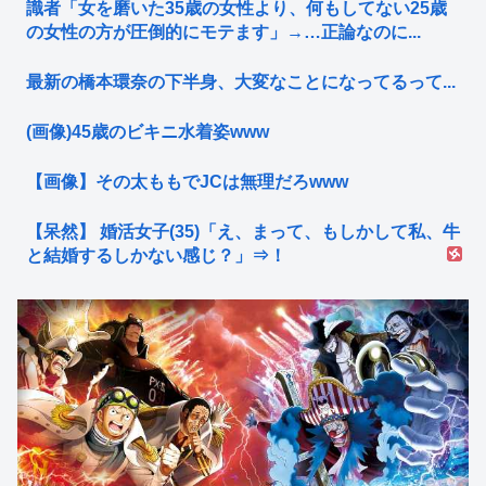
識者「女を磨いた35歳の女性より、何もしてない25歳
の女性の方が圧倒的にモテます」→…正論なのに...
最新の橋本環奈の下半身、大変なことになってるって...
(画像)45歳のビキニ水着姿www
【画像】その太ももでJCは無理だろwww
【呆然】 婚活女子(35)「え、まって、もしかして私、牛
と結婚するしかない感じ？」⇒！