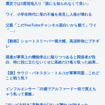
震災では3度現地入り「誰にも知られなくて良い」
ワイ、小学生時代に母の不倫を発見し人格が壊れる
父親「このYouTubeチャンネル面白いから観て」ワイ
「…」
【動画】ショートスリーパー堀大輔、高須幹弥にブチギ
レ
国連が事実上の機能停止に陥りつつあると関係者が告
白、特に役に立たないくせに高給だけ毟り取った結果...
【謎】サウジ・パキスタン・トルコが軍事同盟…これど
こと戦う気？
インフルエンサー「20歳でアルファード一括で買えち
ゃう私って素敵」
"テレビ大好き"高齢者の｢テレビ離れ｣が始まった