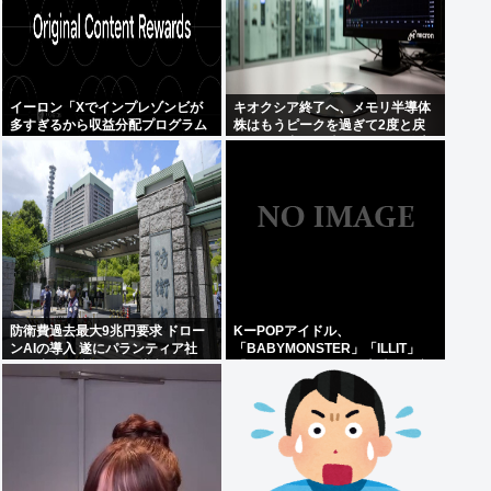
イーロン「Xでインプレゾンビが
キオクシア終了へ、メモリ半導体
多すぎるから収益分配プログラム
株はもうピークを過ぎて2度と戻
やめるわ」
らない。中国の時代になると警告
防衛費過去最大9兆円要求 ドロー
KーPOPアイドル、
ンAIの導入 遂にパランティア社
「BABYMONSTER」「ILLIT」
(CIA出資)の戦術OSを導入か
「RESCENE」の三国志時代に突
入！