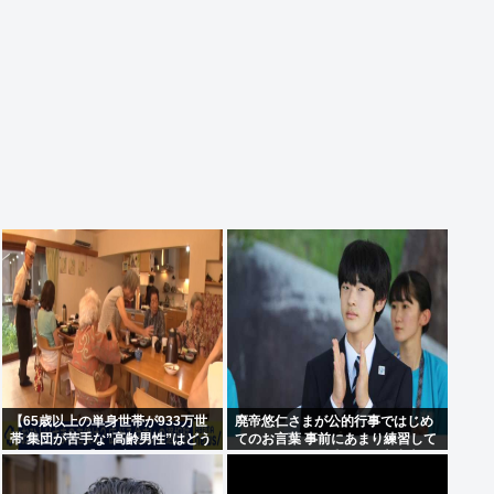
【65歳以上の単身世帯が933万世
廃帝悠仁さまが公的行事ではじめ
帯 集団が苦手な”高齢男性”はどう
てのお言葉 事前にあまり練習して
生きていく？】孤独死のリスク
ないっぽい。滑舌悪いし大丈夫な
も…専門家 「8日以上見つからな
の
いのも圧倒的に男性」