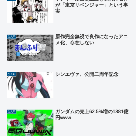
が「東京リベンジャー」という事
実
原作完全無視で良作になったアニ
なんG
メ化、存在しない
シンエヴァ、公開二周年記念
なんG
ガンダムの売上62.5%増の1881億
なんG
円www