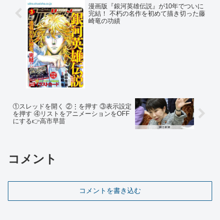
漫画版『銀河英雄伝説』が10年でついに
完結！ 不朽の名作を初めて描き切った藤
崎竜の功績
①スレッドを開く ②⋮を押す ③表示設定
を押す ④リストをアニメーションをOFF
にする👉高市早苗
コメント
コメントを書き込む