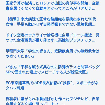
国家予算が枯渇したロシアが山賊の真似事を開始、金銀
貴金属じゃなくて自動車とかってところがリアリテ...
【衝撃】京大病院で正常な脳組織を誤摘出された50代
女性、手足も動かせず自発呼吸もできない重篤状態...
ドイツ空港のウクライナ輸送機に自爆ドローン接近、見
つけた空港職員が蹴り落とす…高性能プラスチック...
早稲田大学「学生の皆さん、近隣飲食店での無銭飲食は
やめてください」
パさん「平和を願う式典なのに防弾ガラスと防弾バッグ
SPで囲まれた壇上でスピーチする人が総理大臣」
FC東京開幕戦でのDF長友佑都の“挨拶”、スポニチがネ
タバレ報道
視聴者に嫌がられる番組ばかり作ったフジテレビ、自業
自得すぎる立場に陥ってしまい……