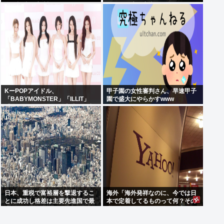
会の招待を連続拒否www
見たくて床に寝込んでしまった」
KーPOPアイドル、
甲子園の女性審判さん、早速甲子
「BABYMONSTER」「ILLIT」
園で盛大にやらかすwww
「RESCENE」の三国志時代に突
入！
日本、重税で富裕層を撃退するこ
海外「海外発祥なのに、今では日
とに成功し格差は主要先進国で最
本で定着してるものって何？その
小
逆も教えて！」（海外の反応）