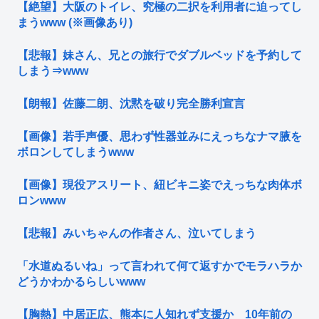
【絶望】大阪のトイレ、究極の二択を利用者に迫ってし
まうwww (※画像あり)
【悲報】妹さん、兄との旅行でダブルベッドを予約して
しまう⇒www
【朗報】佐藤二朗、沈黙を破り完全勝利宣言
【画像】若手声優、思わず性器並みにえっちなナマ腋を
ボロンしてしまうwww
【画像】現役アスリート、紐ビキニ姿でえっちな肉体ボ
ロンwww
【悲報】みいちゃんの作者さん、泣いてしまう
「水道ぬるいね」って言われて何て返すかでモラハラか
どうかわかるらしいwww
【胸熱】中居正広、熊本に人知れず支援か 10年前の