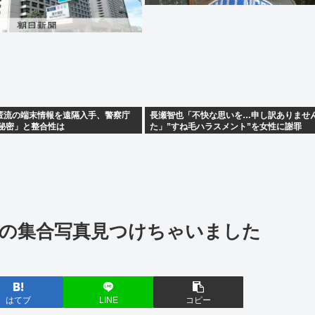
匿流の端末情報を遠隔入手、警察庁
長瀬智也「不快な思いを…申し訳ありませ
の秘密」と整合性は
た」”すね毛ハラスメント”を女性に謝罪
優の集合写真見つけちゃいました
はてブ
LINE
コピー