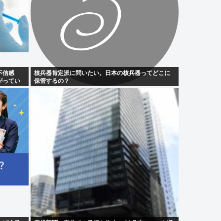
不信感
核兵器肯定派に問いたい。日本の核兵器ってどこに
がってい
保管するの？