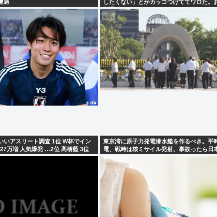
遭遇
したくない」とかカッコつけててワロた。
普通以下だろw」⬅10万いいね
いいアスリート調査 1位 W杯でイン
東京湾に原子力発電潜水艦を作るべき。平
7万増 人気爆発 …2位 高橋藍 3位
電、戦時は核ミサイル発射、事故ったら日
沈める