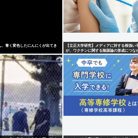
ん、青く変色したにんにくが出てき
【立正大学研究】メディアに対する根強い
が、ワクチンに関する陰謀論の形成につな
る