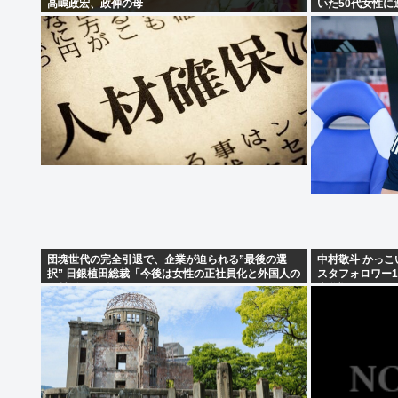
高嶋政宏、政伸の母
いた50代女性に
団塊世代の完全引退で、企業が迫られる”最後の選
中村敬斗 かっこ
択” 日銀植田総裁「今後は女性の正社員化と外国人の
スタフォロワー12
人材活用が鍵」
大谷翔平