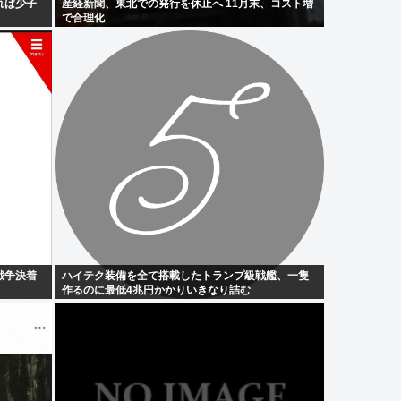
れば少子
産経新聞、東北での発行を休止へ 11月末、コスト増
で合理化
戦争決着
ハイテク装備を全て搭載したトランプ級戦艦、一隻
作るのに最低4兆円かかりいきなり詰む