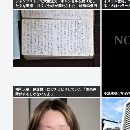
ジャンプストアで大量注文→キャンセルを繰り返し
イスラム教徒、
た女を逮捕 「注文で欲求が満たされた」総額43億円
る「犬はハラー
昭和天皇、原爆投下にガチビビリしていた 「無条件
冷凍唐揚げ初め
降伏するしかないんよ 」