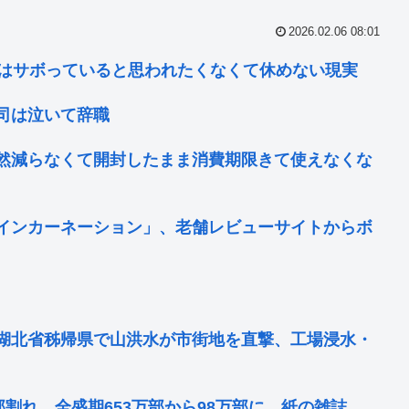
2026.02.06 08:01
員はサボっていると思われたくなくて休めない現実
司は泣いて辞職
然減らなくて開封したまま消費期限きて使えなくな
インカーネーション」、老舗レビューサイトからボ
湖北省秭帰県で山洪水が市街地を直撃、工場浸水・
割れ 全盛期653万部から98万部に…紙の雑誌