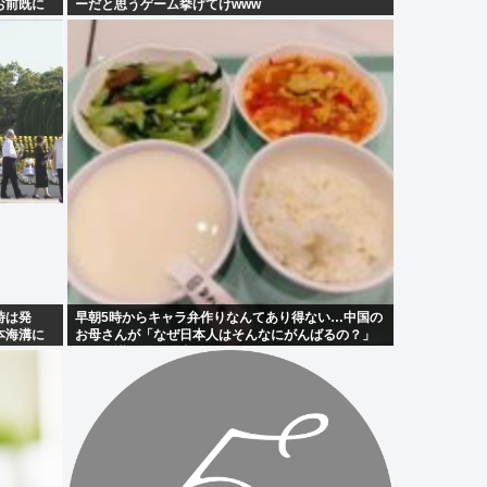
お前既に
ーだと思うゲーム挙げてけwww
時は発
早朝5時からキャラ弁作りなんてあり得ない…中国の
本海溝に
お母さんが「なぜ日本人はそんなにがんばるの？」
と不思議に思う理由