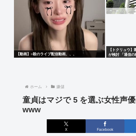
【トクリュウ】
【動画】○殺のライブ配信動画、、、
が検討 「通信
ホーム
嫌儲
童貞はマジで 5 を選ぶ女性声
www
X
Facebook