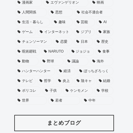
漫画家
エヴァンゲリオン
映画
人間関係
思想
社会不適合者
生活・暮らし
趣味
芸能
AI
ゲーム
インターネット
ジブリ
家族
チェンソーマン
恋愛
日本
歴史
呪術廻戦
NARUTO
ジョジョ
食事
動物
野球
議論
海外
ハンターハンター
経済
ぼっちざろっく
テレビ
哲学
炎上
陰キャ
結婚
ポリコレ
子供
ケンモメン
学校
世界
若者
中年
まとめブログ