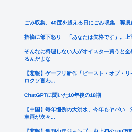
ごみ収集、40度を超える日にごみ収集 職
指摘に部下怒り 「あなたは失格です」。上
そんなに料理しない人がオイスター買うと全
るんだよな
【悲報】ゲーフリ新作「ビースト・オブ・リ
ロクソ言わ...
ChatGPTに聞いた10年後の18期
【中国】毎年恒例の大洪水、今年もヤバい 
車両が次々...
【悲報】週刊少年ジャンプ、史上初の100万部