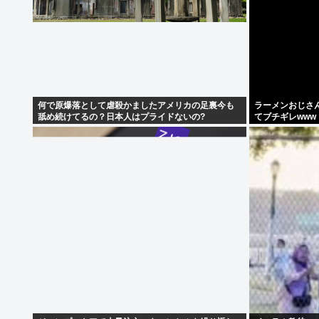
何で原爆落として虐殺かましたアメリカの足裏今も
ラーメンおじさ
舐め続けてるの？日本人はプライドないの?
てブチギレwww