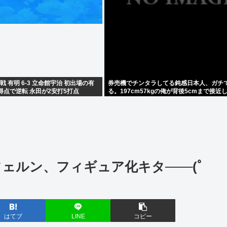
 有明 6-3 立命館宇治 初出場の有
券売機でチンタラしてる鈍感日本人、ガチ
得点で逆転 永田が2安打5打点
る。197cm57kgの俺が背後5cmまで接近
急ぎもしない件。
ェルン、フィギュア化キタ───(ﾟ
はてブ
LINE
コピー