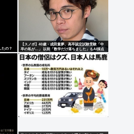
【スノボ】40歳・成田童夢、高卒認定試験受験「中
したの？
卒の私が…」 以前「数学だけ落ちました」もAI採点
で高得点