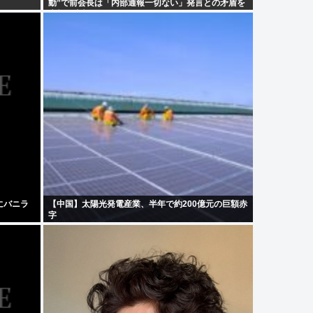
動”で前会長は「内部通報一切ない」発言との矛盾を
広報を直撃
にバニラ
【中国】太陽光発電産業、半年で約200億元の巨額赤
」
字