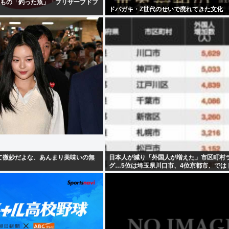
るもの「釣った魚」「プリザーブドフ
ドパガキ・Z世代のせいで廃れてきた文化
て微妙だよな、あんまり美味いの無
日本人が減り「外国人が増えた」市区町村
グ…5位は埼玉県川口市、4位京都市、では
は？