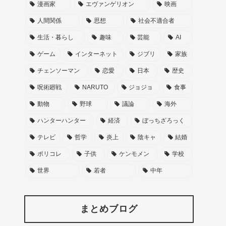
漫画家
エヴァンゲリオン
映画
人間関係
思想
社会不適合者
生活・暮らし
趣味
芸能
AI
ゲーム
インターネット
ジブリ
家族
チェンソーマン
恋愛
日本
歴史
呪術廻戦
NARUTO
ジョジョ
食事
動物
野球
議論
海外
ハンターハンター
経済
ぼっちざろっく
テレビ
哲学
炎上
陰キャ
結婚
ポリコレ
子供
ケンモメン
学校
世界
若者
中年
まとめブログ