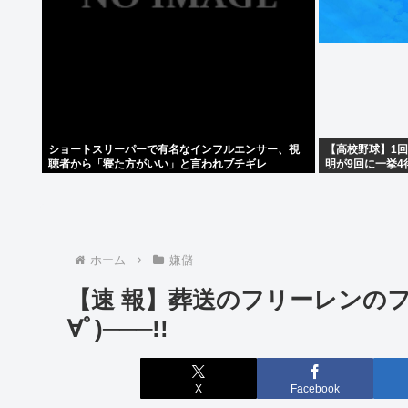
ショートスリーパーで有名なインフルエンサー、視
【高校野球】1回戦
聴者から「寝た方がいい」と言われブチギレ
明が9回に一挙4
ホーム
嫌儲
【速 報】葬送のフリーレンのフ
∀ﾟ)───!!
X
Facebook