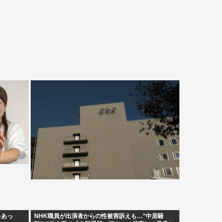
~あっ
NHK職員が出演者からの性被害訴えも…”中居騒