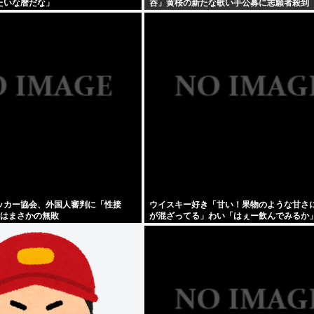
たいな暦だな」
呑」黄桜の新たな歌い手公募に志願者殺到
ッカー協会、外国人審判に「性接
ウイスキー好き「甘い！果物のような甘さ
合はまさかの無敗
が混ざってる」わい「はぇー飲んでみるか