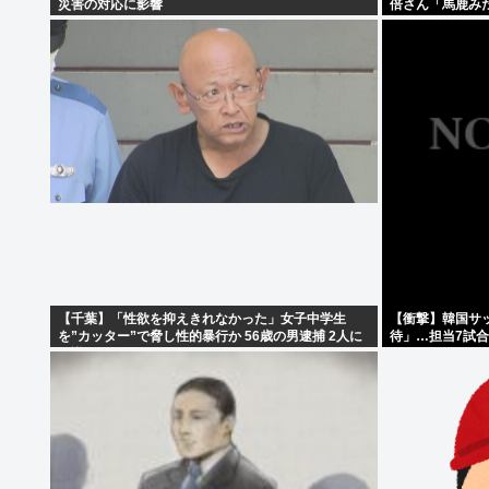
災害の対応に影響
倍さん「馬鹿み
【千葉】「性欲を抑えきれなかった」女子中学生
【衝撃】韓国サ
を”カッター”で脅し性的暴行か 56歳の男逮捕 2人に
待」…担当7試
面識なし