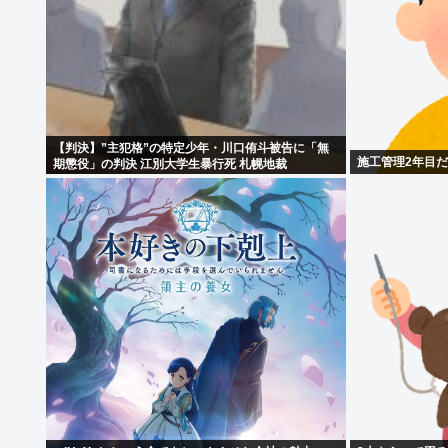
【判決】”主犯格”の特定少年・川口侑斗被告に「無
施工管理2年目
期懲役」の判決 江別大学生暴行死 札幌地裁