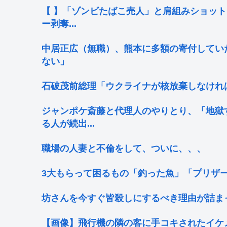
【 】「ゾンビたばこ売人」と肩組みショット
ー剥奪...
中居正広（無職）、熊本に多額の寄付してい
ない」
石破茂前総理「ウクライナが核放棄しなけれ
ジャンポケ斎藤と代理人のやりとり、「地獄
る人が続出...
職場の人妻と不倫をして、ついに、、、
3大もらって困るもの「釣った魚」「プリザ
坊さんを今すぐ皆殺しにするべき理由が詰ま
【画像】飛行機の隣の客に手コキされたイケ