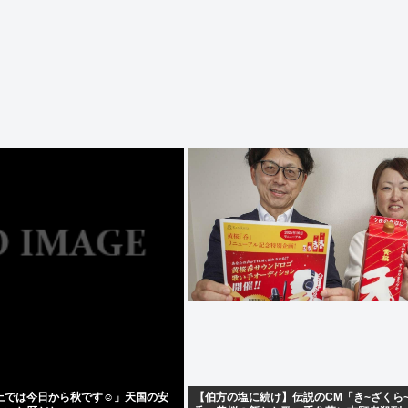
上では今日から秋です☺」天国の安
【伯方の塩に続け】伝説のCM「き~ざくら