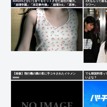
miHoYoとかいう全てをヒットさせた会社の魅力。
3大もらって困
「崩壊学園」「未定事件簿」「崩壊3rd」「原神」
ラワー」
「崩壊スターレイル」「ゼンゼロ」
【画像】飛行機の隣の客に手コキされたイケメン
でも韓国料理っ
www
いよな？