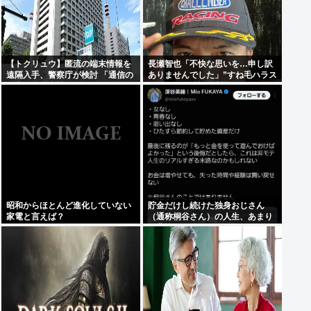
【トクリュウ】匿流の端末情報を
長瀬智也「不快な思いを…申し訳
遠隔入手、警察庁が検討 「通信の
ありませんでした」”すね毛ハラス
秘密」と整合性は
メント”を女性に謝罪
昭和からほとんど進化していない
貯金だけし続けた独身おじさん
家電と言えば？
（通称桐谷さん）の人生、あまり
に悲惨すぎるwww