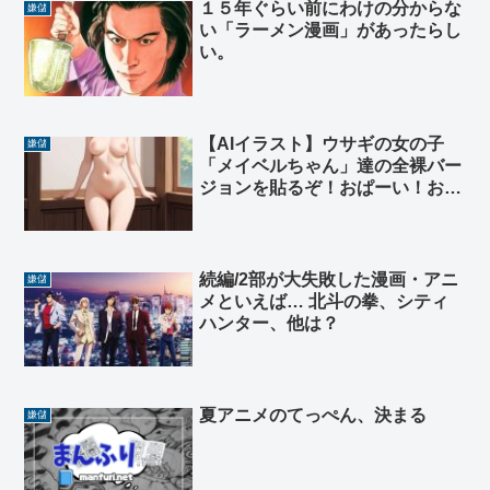
１５年ぐらい前にわけの分からな
嫌儲
い「ラーメン漫画」があったらし
い。
【AIイラスト】ウサギの女の子
嫌儲
「メイベルちゃん」達の全裸バー
ジョンを貼るぞ！おぱーい！おへ
そ！
続編/2部が大失敗した漫画・アニ
嫌儲
メといえば… 北斗の拳、シティ
ハンター、他は？
夏アニメのてっぺん、決まる
嫌儲