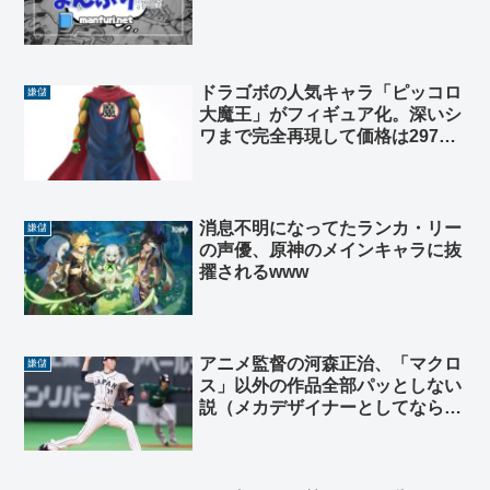
ドラゴボの人気キャラ「ピッコロ
嫌儲
大魔王」がフィギュア化。深いシ
ワまで完全再現して価格は29700
円
消息不明になってたランカ・リー
嫌儲
の声優、原神のメインキャラに抜
擢されるwww
アニメ監督の河森正治、「マクロ
嫌儲
ス」以外の作品全部パッとしない
説（メカデザイナーとしてなら有
能）