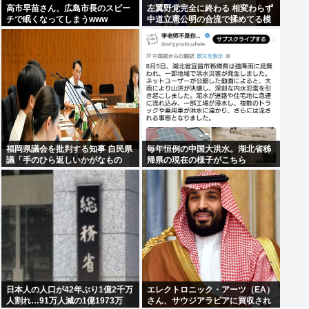
高市早苗さん、広島市長のスピー
左翼野党完全に終わる 相変わらず
チで眠くなってしまうwww
中道立憲公明の合流で揉めてる模
様
福岡県議会を批判する知事 自民県
毎年恒例の中国大洪水。湖北省秭
議「手のひら返しいかがなもの
帰県の現在の様子がこちら
か」
日本人の人口が42年ぶり1億2千万
エレクトロニック・アーツ（EA）
人割れ…91万人減の1億1973万
さん、サウジアラビアに買収され