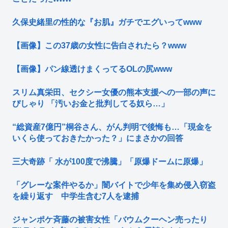
久保史緒里の性的な『お肌』ガチでエグいってwww
【画像】この37歳の女性に告白されたら？www
【画像】パン線透けまくってるOLの尻www
スリム真栄田、セクシー女優の熊本支援への一部の声に
ぴしゃり 「汚いお金と批判してる奴ら…」
“総資産7億円”桐谷さん、がん判明で後悔も…「現金を
いくら使っておきたかった？」にまさかの回答
三大奇跡「 水が100度で沸騰」「原爆ドームに原爆」
「グレーな案件やるか」闇バイトで少年を集め侵入窃盗
を繰り返す 中学生含む7人を逮捕
ジャンポケ斉藤の被害女性「バウムクーヘン売ったり