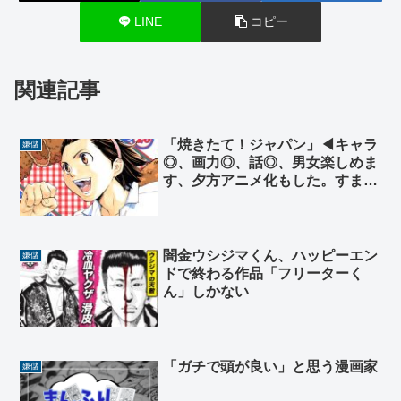
LINE
コピー
関連記事
「焼きたて！ジャパン」◀キャラ
嫌儲
◎、画力◎、話◎、男女楽しめま
す、夕方アニメ化もした。すまん
なんで国民的作品にならなかっ
た？
闇金ウシジマくん、ハッピーエン
嫌儲
ドで終わる作品「フリーターく
ん」しかない
「ガチで頭が良い」と思う漫画家
嫌儲