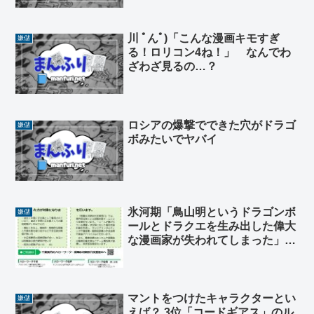
川 ﾟんﾟ)「こんな漫画キモすぎ
嫌儲
る！ロリコン4ね！」 なんでわ
ざわざ見るの…？
ロシアの爆撃でできた穴がドラゴ
嫌儲
ボみたいでヤバイ
氷河期「鳥山明というドラゴンボ
嫌儲
ールとドラクエを生み出した偉大
な漫画家が失われてしまった」
Z戦士「・・・誰？」
マントをつけたキャラクターとい
嫌儲
えば？ 3位「コードギアス」のル