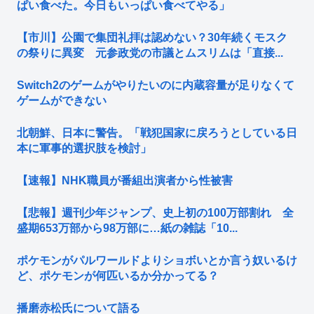
ぱい食べた。今日もいっぱい食べてやる」
【市川】公園で集団礼拝は認めない？30年続くモスク
の祭りに異変 元参政党の市議とムスリムは「直接...
Switch2のゲームがやりたいのに内蔵容量が足りなくて
ゲームができない
北朝鮮、日本に警告。「戦犯国家に戻ろうとしている日
本に軍事的選択肢を検討」
【速報】NHK職員が番組出演者から性被害
【悲報】週刊少年ジャンプ、史上初の100万部割れ 全
盛期653万部から98万部に…紙の雑誌「10...
ポケモンがパルワールドよりショボいとか言う奴いるけ
ど、ポケモンが何匹いるか分かってる？
播磨赤松氏について語る