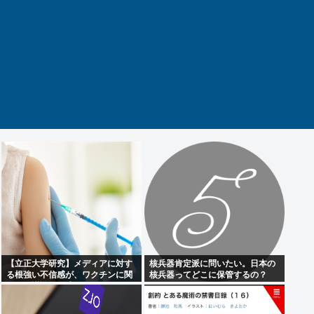
【立正大学研究】メディアに対す
核兵器肯定派に問いたい。日本の
る根強い不信感が、ワクチンに関
核兵器ってどこに保管するの？
する陰謀論の形成につながってい
る