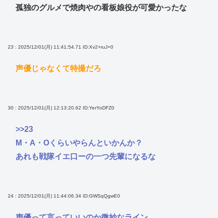
孤独のグルメで焼肉やの看板娘役が可愛かったな
23 : 2025/12/01(月) 11:41:54.71
ID:Xv2+ruJ+0
声優じゃなくて特撮だろ
30 : 2025/12/01(月) 12:13:20.62
ID:YerYoDFZ0
>>23
M・A・Oくらいやらんといかんか？
あれも戦隊イエ口ーの一つ先輩になるな
24 : 2025/12/01(月) 11:44:06.34
ID:GWSqQgwE0
声優って言っていいのか微妙なライン