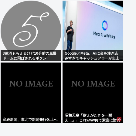
人、外国人は35万人増
てしまう。これはハラールゲーム
爆誕か
3億円もらえるけど10分前の原爆
GoogleとMeta、AIに金を注ぎ込
ドームに飛ばされるボタン
みすぎてキャッシュフローが史上
初のマイナス。売却か保有で内ゲ
バ始まる
昭和天皇「耐えがたきをー耐
産経新聞、東北で新聞発行休止へ
え…」←これwww何で素直に謝れ
ねーの？？！？