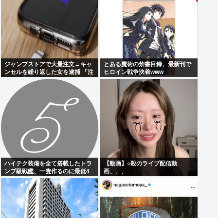
ジャンプストアで大量注文→キャ
とある魔術の禁書目録、最新刊で
ンセルを繰り返した女を逮捕 「注
ヒロイン戦争決着www
文で欲求が満たされた」総額43億
円
ハイテク装備を全て搭載したトラ
【動画】○殺のライブ配信動
ンプ級戦艦、一隻作るのに最低4
画、、、
兆円かかりいきなり詰む