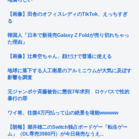
【画像】田舎のオフィスレディのTikTok、えっちすぎ
る
韓国人「日本で新発売Galaxy Z Foldが売り切れちゃっ
た理由」
【画像】辻希空ちゃん、顔だけで普通に使える
地球に落下する人工衛星のアルミニウムが大気に及ぼす
影響を調査
元ジャンポケ斉藤被告に懲役7年求刑 ロケバスで性的
暴行の罪
ワイ将、往復4万円払って山の絶景を堪能wwwww
【朗報】堀井雄二のSwitch独占ボードゲー「転生ゲー
ム」（DL専売3980円）が今日発売なうえ...