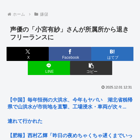
ホーム
嫌儲
声優の「小宮有紗」さんが所属所から退き
フリーランスに
X
Facebook
はてブ
LINE
コピー
2025.12.01 12:31
【中国】毎年恒例の大洪水、今年もヤバい 湖北省秭帰
県で山洪水が市街地を直撃、工場浸水・車両が次々...
連れて行かれた
【肥報】西村乙輝「昨日の夜めちゃくちゃ遅くまでいっ