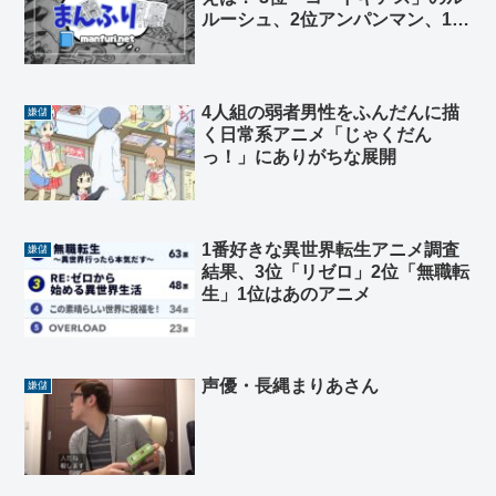
ルーシュ、2位アンパンマン、1位
は…
4人組の弱者男性をふんだんに描
嫌儲
く日常系アニメ「じゃくだん
っ！」にありがちな展開
1番好きな異世界転生アニメ調査
嫌儲
結果、3位「リゼロ」2位「無職転
生」1位はあのアニメ
声優・長縄まりあさん
嫌儲