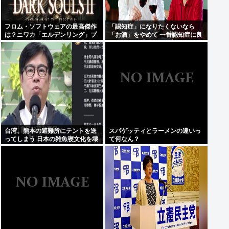
フロム・ソフトウェアの最高傑作
「認知症」になりたくないなら
は？ニワカ「エルデンリング」プ
「お酒」をやめて 一番認知症に良
レステ厨「ブラボ」逆張り「ダク
くないのは「お酒」と判明
ソ2」玄人ワイ「…」
台湾、熊本の避難所にテントを送
スパゲッティとラーメンの違いっ
ってしまう 日本の雑魚寝文化を壊
て何なん？
すな！