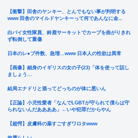
【衝撃】田舎のヤンキー、とんでもない事が判明する
www 田舎のマイルドヤンキーって何であんなに金...
白バイ女性隊員、鈴鹿サーキットでカーブを曲がりきれ
ず転倒して重傷
日本のレ●プ件数、急増…www 日本人の性欲は異常
【画像】細身のイギリスの女の子(23)「体を使って話し
ましょう…
結局エナドリと酒ってどっちのが体に悪いん
【正論】小児性愛者「なんでLGBTが守られて僕らは守
られないんだああああ」←いや犯罪だからやん
【超愕】皮膚科の薬すごすぎワロタwww
地震らしい