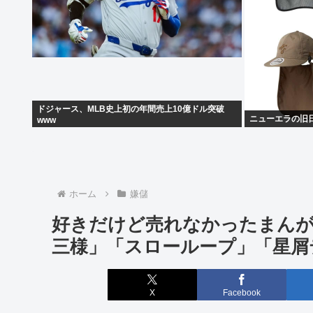
ドジャース、МLB史上初の年間売上10億ドル突破
ニューエラの旧
www
ホーム
嫌儲
好きだけど売れなかったまん
三様」「スローループ」「星屑
X
Facebook