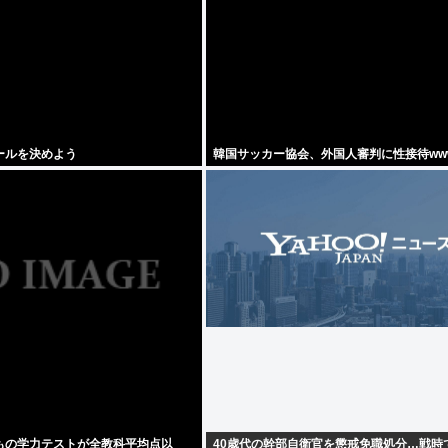
ールを決めよう
韓国サッカー協会、外国人審判に性接待ww
もの学力テストが全教科平均点以
40歳代の幹部自衛官を懲戒免職処分…戦時