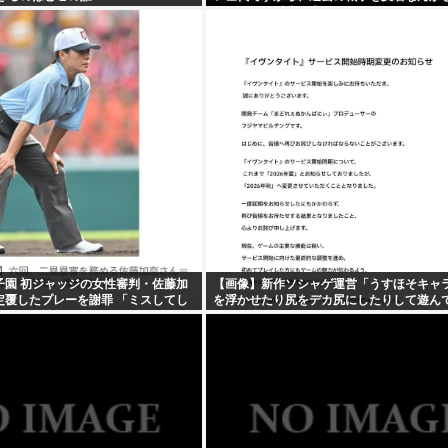
ませんし、反省を求められるいわれもない
子園 初ジャッジの女性審判・佐藤加
【画像】新作ソシャゲ運営「うすほそキャ
定覆したプレーを謝罪 「ミスしてし
を浮かせたり尻をデカ尻にしたりして遊ん
デビュー戦に…」
リース遅れました」