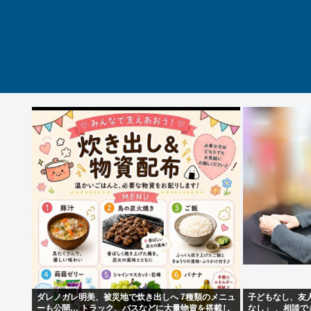
ダレノガレ明美、被災地で炊き出しへ 7種類のメニュ
子どもなし、友
ーも公開… トラック、バスなどに大量物資を搭載し
なし」 、相談