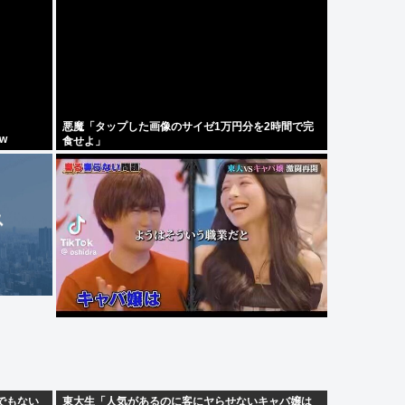
悪魔「タップした画像のサイゼ1万円分を2時間で完
w
食せよ」
でもない
東大生「人気があるのに客にヤらせないキャバ嬢は