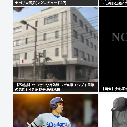
ナポリ大震災(マグニチュード4.7)
下…教師は働き
ろ」
【不起訴】わいせつな行為疑いで逮捕 エジプト国籍
【画像】安心系
の男性を不起訴処分 鳥取地検