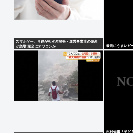
スマホゲー、サ終が相次ぎ開発・運営事業者の倒産
最高にうまいビ
が急増 完全にオワコンか
吉村知事「子ど