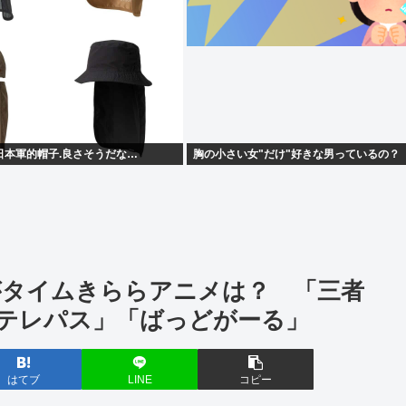
日本軍的帽子.良さそうだな…
胸の小さい女"だけ"好きな男っているの？
がタイムきららアニメは？ 「三者
テレパス」「ばっどがーる」
はてブ
LINE
コピー