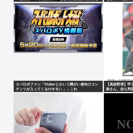
て熊本へ
スパロボファン「Vtuberとかいう障がい者向けコン
【高校野球】甲
テンツが入ってくるのキモい 」←これ
奈さん、自ら判
まった」「苦い