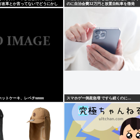
方改革とか言ってないでどうにかし
のに自治会費32万円と放置自転車を徴発
ホットケーキ、レベチwww
スマホゲー倒産急増 ですら続くのに…