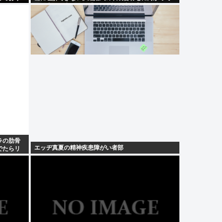
」
いた夫婦が直面した「死の恐怖」東名高速で続いた
約1.7キロの追突
ラの肋骨
エッヂ真夏の精神疾患障がい者部
でたらリ