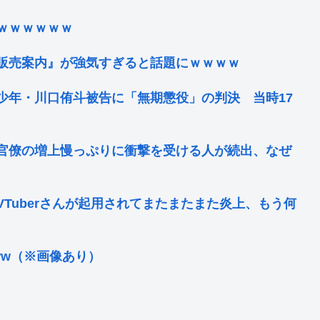
ｗｗｗｗｗｗ
販売案内』が強気すぎると話題にｗｗｗｗ
少年・川口侑斗被告に「無期懲役」の判決 当時17
官僚の増上慢っぷりに衝撃を受ける人が続出、なぜ
Tuberさんが起用されてまたまたまた炎上、もう何
ww（※画像あり）