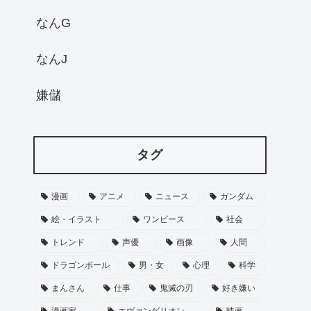
なんG
なんJ
嫌儲
タグ
漫画
アニメ
ニュース
ガンダム
絵・イラスト
ワンピース
社会
トレンド
声優
画像
人間
ドラゴンボール
男・女
心理
科学
まんさん
仕事
鬼滅の刃
好き嫌い
漫画家
エヴァンゲリオン
映画