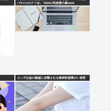
パチ●コのクソ台」 Twitter民絶賛の嵐www
エッヂお盆の親戚に攻撃される精神疾患障がい者部