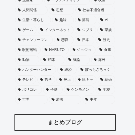
人間関係
思想
社会不適合者
生活・暮らし
趣味
芸能
AI
ゲーム
インターネット
ジブリ
家族
チェンソーマン
恋愛
日本
歴史
呪術廻戦
NARUTO
ジョジョ
食事
動物
野球
議論
海外
ハンターハンター
経済
ぼっちざろっく
テレビ
哲学
炎上
陰キャ
結婚
ポリコレ
子供
ケンモメン
学校
世界
若者
中年
まとめブログ