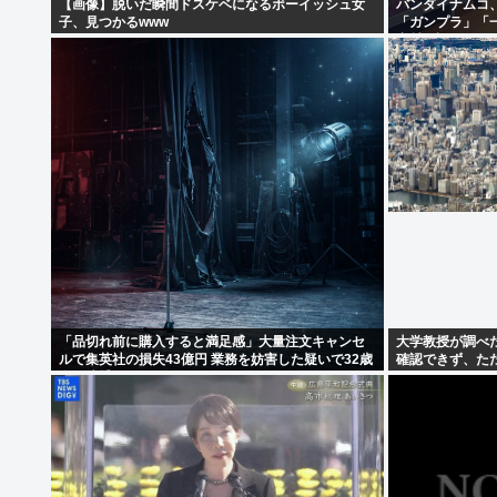
【画像】脱いだ瞬間ドスケベになるボーイッシュ女
バンダイナムコ
子、見つかるwww
「ガンプラ」「
商材好調で
「品切れ前に購入すると満足感」大量注文キャンセ
大学教授が調べ
ルで集英社の損失43億円 業務を妨害した疑いで32歳
確認できず、た
女を逮捕
た