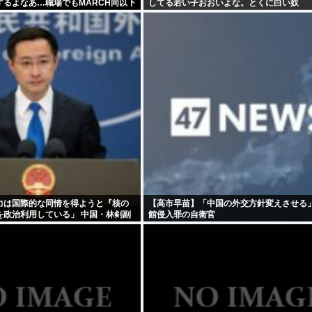
するよなあ…職場でもMARCH同以下
してる若い子おおいよな。とくに白い奴
んまり観ない
力は国際的な同情を得ようと『核の
【高市早苗】「中国の外交方針変えさせる」 
を政治利用している」 中国・林剣副
館侵入罪の自衛官