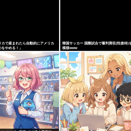
リカで産まれたら自動的にアメリカ
韓国サッカー 国際試合で審判買収(性接待)
のをやめる！」
模様www