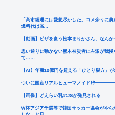
「高市総理には愛想尽かした」コメ余りに農
燃料代は高...
【動画】ピザを食う松本まりかさん、なんか
思い通りに動かない熊本被災者に左派が我慢
て……
【AI】年商10億円を超える「ひとり親方」が
ついに国産リアルヒューマノイドｷﾀ━━━━━━(ﾟ
【画像】どえらい乳のJSが発見される
W杯アジア予選等で韓国サッカー協会がやら
しな」と日...