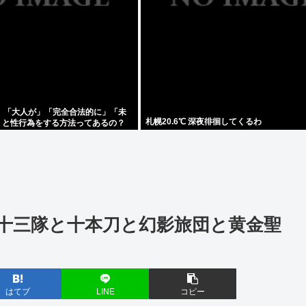
」「大人が」「完全合法的に」「未
札幌20.6℃ 深夜徘徊してくるわ
)」と性行為をする方法ってあるの？
十三隊と十本刀と幻影旅団と黄金聖
はてブ
LINE
コピー