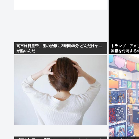
高市終日皇帝、歯の治療に2時間48分 どんだけヤニ
トランプ「アメ
が酷いんだ
国籍を付与する