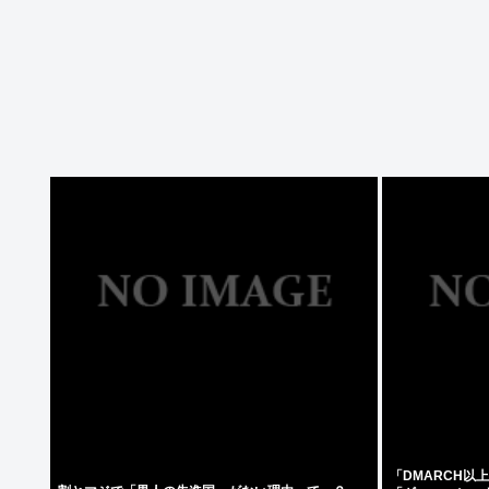
「DMARCH以