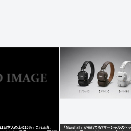
上は日本人の上位10%」これ正直、
「Marshall」が売れてる?マーシャルのヘ