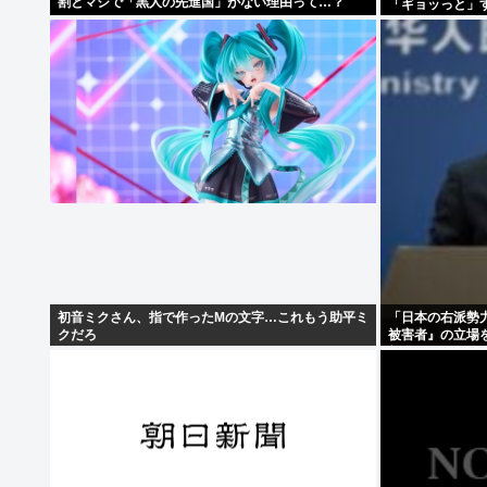
割とマジで「黒人の先進国」がない理由って…？
「ギョッっと」
の低学歴とかあ
初音ミクさん、指で作ったMの文字…これもう助平ミ
「日本の右派勢
クだろ
被害者』の立場
報道局長