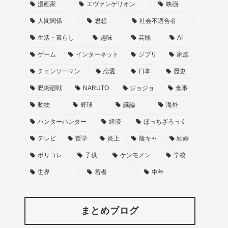
漫画家
エヴァンゲリオン
映画
人間関係
思想
社会不適合者
生活・暮らし
趣味
芸能
AI
ゲーム
インターネット
ジブリ
家族
チェンソーマン
恋愛
日本
歴史
呪術廻戦
NARUTO
ジョジョ
食事
動物
野球
議論
海外
ハンターハンター
経済
ぼっちざろっく
テレビ
哲学
炎上
陰キャ
結婚
ポリコレ
子供
ケンモメン
学校
世界
若者
中年
まとめブログ