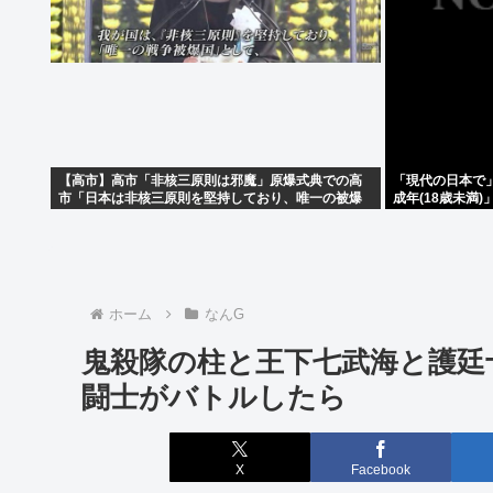
【高市】高市「非核三原則は邪魔」原爆式典での高
「現代の日本で
市「日本は非核三原則を堅持しており、唯一の被爆
成年(18歳未満
国として…」お目々パチパチッ
ホーム
なんG
鬼殺隊の柱と王下七武海と護廷
闘士がバトルしたら
X
Facebook