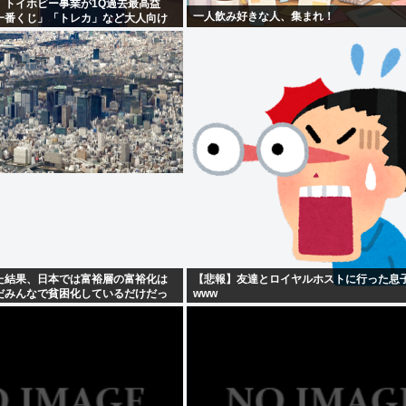
、トイホビー事業が1Q過去最高益
一人飲み好きな人、集まれ！
一番くじ」「トレカ」など大人向け
た結果、日本では富裕層の富裕化は
【悲報】友達とロイヤルホストに行った息
だみんなで貧困化しているだけだっ
www