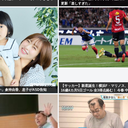
更新「楽しすぎた」
【サッカー】新星誕生！横浜F・マリノス、
い」倉持由香、息子がASD告知
16歳4カ月5日ゴール 全3得点絡む！ 今春 
したばかり