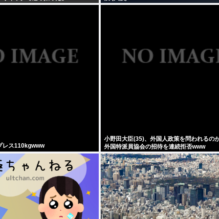
小野田大臣(35)、外国人政策を問われるの
ス110kgwww
外国特派員協会の招待を連続拒否www