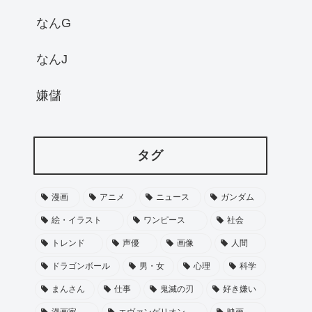
なんG
なんJ
嫌儲
タグ
漫画
アニメ
ニュース
ガンダム
絵・イラスト
ワンピース
社会
トレンド
声優
画像
人間
ドラゴンボール
男・女
心理
科学
まんさん
仕事
鬼滅の刃
好き嫌い
漫画家
エヴァンゲリオン
映画