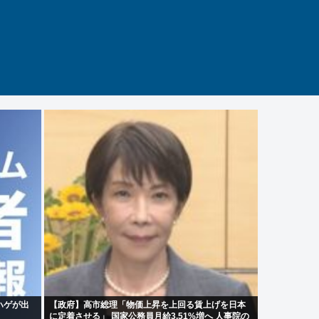
ハゲが出
【政府】高市総理「物価上昇を上回る賃上げを日本
に定着させる」 国家公務員月給3.51%増へ 人事院の