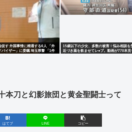
促す 外国事情に精通する6人 「外
15歳以下の少女、多数の被害！悩み相談を
バイザー」に委嘱 埼玉県警 「1件
近づき薬を飲ませてレ●プ。動画が770本
を減らす」
害少女多数
十本刀と幻影旅団と黄金聖闘士って
はてブ
LINE
コピー