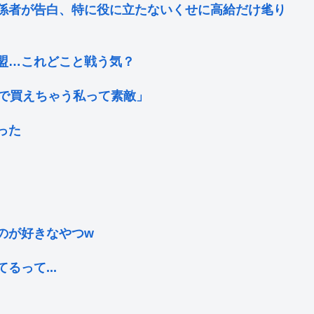
係者が告白、特に役に立たないくせに高給だけ毟り
盟…これどこと戦う気？
括で買えちゃう私って素敵」
った
のが好きなやつw
って...