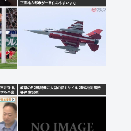
正直地方都市が一番住みやすいよな
三井寺 眞
岐阜のF-2戦闘機に大型の謎ミサイル 25式地対艦誘
中学を卒業
導弾 空発型