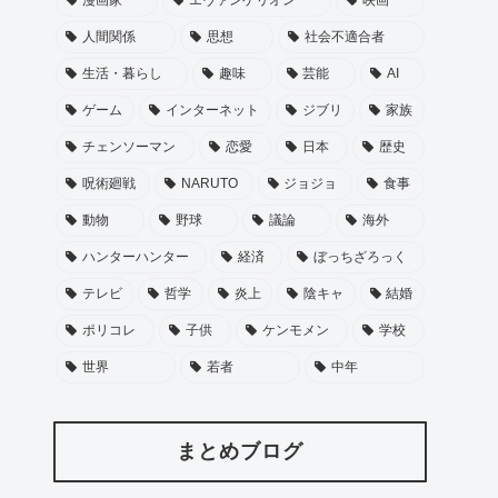
人間関係
思想
社会不適合者
生活・暮らし
趣味
芸能
AI
ゲーム
インターネット
ジブリ
家族
チェンソーマン
恋愛
日本
歴史
呪術廻戦
NARUTO
ジョジョ
食事
動物
野球
議論
海外
ハンターハンター
経済
ぼっちざろっく
テレビ
哲学
炎上
陰キャ
結婚
ポリコレ
子供
ケンモメン
学校
世界
若者
中年
まとめブログ