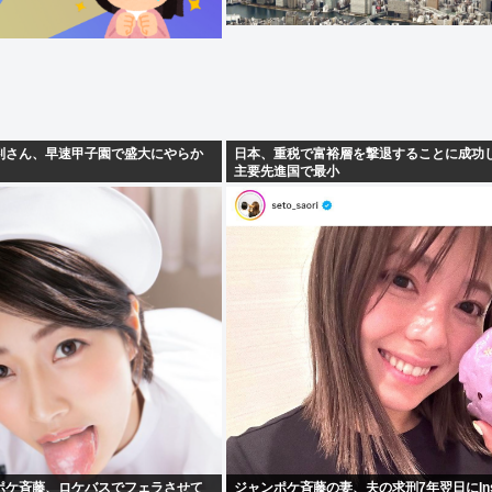
判さん、早速甲子園で盛大にやらか
日本、重税で富裕層を撃退することに成功
主要先進国で最小
ポケ斉藤、ロケバスでフェラさせて
ジャンポケ斉藤の妻、夫の求刑7年翌日にInst