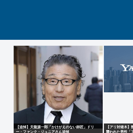
【追悼】天龍源一郎「かけがえのない師匠」ドリ
【アリ対猪木】
ー・ファンク・ジュニアさん追悼
襲われた男性「