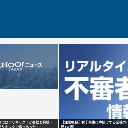
熊にはアリキック！が有効と判明！
【注意喚起】女子高生に声掛けする全裸の
アリキックで追っ払った」
没 (大阪)