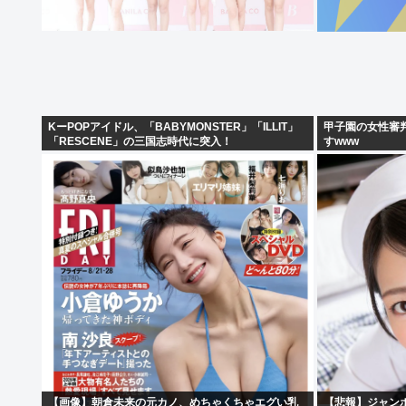
KーPOPアイドル、「BABYMONSTER」「ILLIT」
甲子園の女性審
「RESCENE」の三国志時代に突入！
すwww
【画像】朝倉未来の元カノ、めちゃくちゃエグい乳
【悲報】ジャン