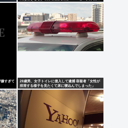
勧告を受け
が嫌すぎて
28歳男、女子トイレに侵入して逮捕 容疑者「女性が
排泄する様子を見たくて床に寝込んでしまった」