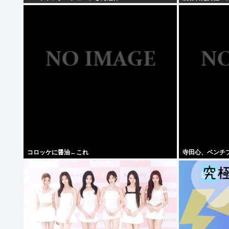
コロッケに醤油←これ
寺田心、ベンチプレ