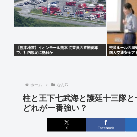
【熊本地震】イオンモール熊本 従業員の避難誘導
交通ルールの周知
で、社内規定に抵触か
国人交通安全アド
でも悲惨な事故
ホーム
なんG
柱と王下七武海と護廷十三隊と
どれが一番強い？
X
Facebook