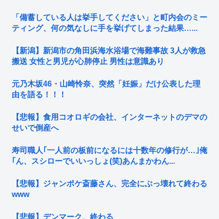
「備蓄している人は挙手してください」と町内会のミー
ティング、何の気なしに手を挙げてしまった結果…...
【新潟】新潟市の角田浜海水浴場で海難事故 3人が救急
搬送 女性と男児が心肺停止 男性は意識あり
元乃木坂46・山崎怜奈、突然「妊娠」だけ公表した理
由を語る！！！
【悲報】食用コオロギの会社、インターネットのデマの
せいで倒産へ
寿司職人｢一人前の板前になるには十数年の修行が…｣俺
｢ん、スシローでいいっしょ(笑)あんまかわん...
【悲報】ジャンポケ斎藤さん、完全にぶっ壊れて終わる
www
【悲報】デンマーク、終わる