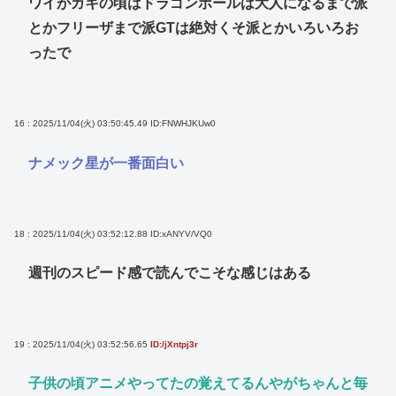
ワイがガキの頃はドラゴンボールは大人になるまで派
とかフリーザまで派GTは絶対くそ派とかいろいろお
ったで
16 : 2025/11/04(火) 03:50:45.49
ID:FNWHJKUw0
ナメック星が一番面白い
18 : 2025/11/04(火) 03:52:12.88
ID:xANYV/VQ0
週刊のスピード感で読んでこそな感じはある
19 : 2025/11/04(火) 03:52:56.65
ID:/jXntpj3r
子供の頃アニメやってたの覚えてるんやがちゃんと毎