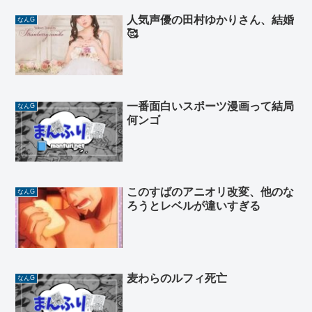
人気声優の田村ゆかりさん、結婚
なんG
🥰
一番面白いスポーツ漫画って結局
なんG
何ンゴ
このすばのアニオリ改変、他のな
なんG
ろうとレベルが違いすぎる
麦わらのルフィ死亡
なんG