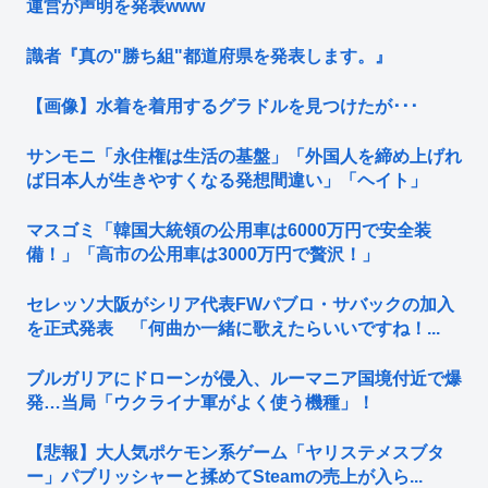
運営が声明を発表www
識者『真の"勝ち組"都道府県を発表します。』
【画像】水着を着用するグラドルを見つけたが･･･
サンモニ「永住権は生活の基盤」「外国人を締め上げれ
ば日本人が生きやすくなる発想間違い」「ヘイト」
マスゴミ「韓国大統領の公用車は6000万円で安全装
備！」「高市の公用車は3000万円で贅沢！」
セレッソ大阪がシリア代表FWパブロ・サバックの加入
を正式発表 「何曲か一緒に歌えたらいいですね！...
ブルガリアにドローンが侵入、ルーマニア国境付近で爆
発…当局「ウクライナ軍がよく使う機種」！
【悲報】大人気ポケモン系ゲーム「ヤリステメスブタ
ー」パブリッシャーと揉めてSteamの売上が入ら...