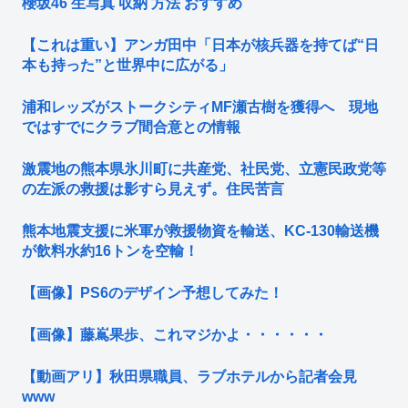
櫻坂46 生写真 収納 方法 おすすめ
【これは重い】アンガ田中「日本が核兵器を持てば“日
本も持った”と世界中に広がる」
浦和レッズがストークシティMF瀬古樹を獲得へ 現地
ではすでにクラブ間合意との情報
激震地の熊本県氷川町に共産党、社民党、立憲民政党等
の左派の救援は影すら見えず。住民苦言
熊本地震支援に米軍が救援物資を輸送、KC-130輸送機
が飲料水約16トンを空輸！
【画像】PS6のデザイン予想してみた！
【画像】藤嶌果歩、これマジかよ・・・・・・
【動画アリ】秋田県職員、ラブホテルから記者会見
www