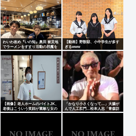
万円
わいわ改め『いの知』奥田 被災地
【動画】野獣邸、小中学生が多す
でラーメンをすすり活動の邪魔を
ぎるwww
行う
【画像】老人ホームのバイトJK、
「かなり小さくなって…」大腸が
老後はこういう笑顔が素敵な女の
んで人工肛門…松本人志「青森訪
子に介護されたいよな
問」姿に心配の声続々「脂肪のな
い感じが痛ましい」「無理せず
に」