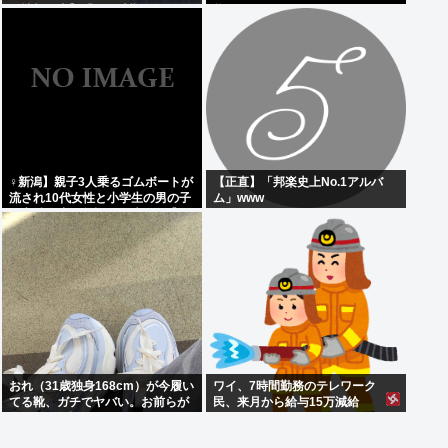
候情報発表】「この時期としては
能です
10年に1度程度しか起きないよう
な著しい高温に」
‍♀新潟】親子3人乗るゴムボートが
【正直】「邦楽史上No.1アルバ
流され10代女性と小学生の男の子
ム」www
の心肺停止。父親？は助かる【日
本海】
おれ（31歳独身168cm）が今履い
ワイ、7時間勤務のテレワーク
てる靴、ガチでヤバい。お前らが
民、来月から給与15万減給
思ってる4倍ヤバい