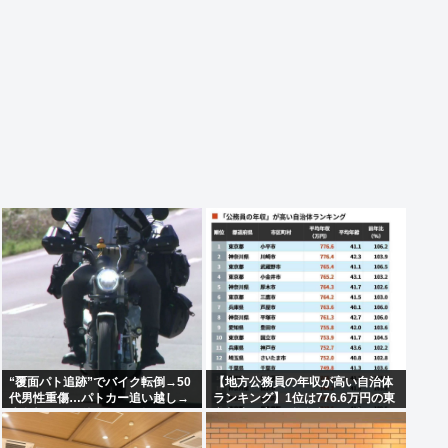
“覆面パト追跡”でバイク転倒→50
【地方公務員の年収が高い自治体
代男性重傷…パトカー追い越し→
ランキング】1位は776.6万円の東
赤色灯つけた後まもなく転倒
京都小平市 (平均年齢41.1歳）、2
位は神奈川県川崎市の776.4万
円、3位は東京都武蔵野市の765.4