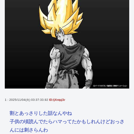
1 : 2025/11/04(火) 03:37:33.92
ID:/jXntpj3r
割とあっさりした話なんやね
子供の頃読んでたらハマってたかもしれんけどおっさ
んには刺さらんわ