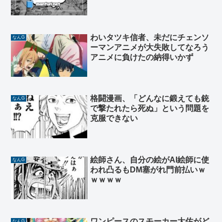
わいタツキ信者、未だにチェンソ
なんG
ーマンアニメが大失敗してなろう
アニメに負けたの納得いかず
格闘漫画、「どんなに鍛えても銃
なんG
で撃たれたら死ぬ」という問題を
克服できない
絵師さん、自分の絵がAI絵師に使
なんG
われ凸るもDM塞がれ門前払いｗ
ｗｗｗｗ
ワンピースのスモーカー大佐がど
なんG