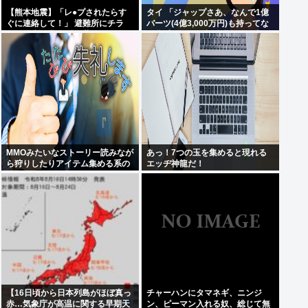
【熊本地震】「レ●プされたらす
タイ 「ジャップさあ、なんで1億
ぐに連絡して！」 避難所にチラ
バーツ(4億3,000万円)も持ってな
シ。 無料で緊急避妊薬を届けるシ
い貧乏人からも相続税を巻き上げ
ステムを実現へ
てるんだい？」
MMOみたいなストーリー読みなが
あっ！7つの玉を集めると現れる
ら狩りしたりアイテム集める系の
エッヂ神龍だ！
ゲームがやりたい
【16日頃から日本列島がほぼ真っ
チャーハンにタマネギ、ニンジ
赤…気象庁が高温に関する早期天
ン、ピーマン入れる奴、総じて無