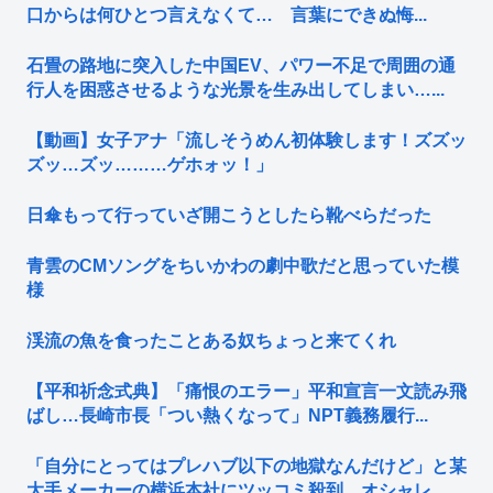
口からは何ひとつ言えなくて… 言葉にできぬ悔...
石畳の路地に突入した中国EV、パワー不足で周囲の通
行人を困惑させるような光景を生み出してしまい…...
【動画】女子アナ「流しそうめん初体験します！ズズッ
ズッ…ズッ………ゲホォッ！」
日傘もって行っていざ開こうとしたら靴べらだった
青雲のCMソングをちいかわの劇中歌だと思っていた模
様
渓流の魚を食ったことある奴ちょっと来てくれ
【平和祈念式典】「痛恨のエラー」平和宣言一文読み飛
ばし…長崎市長「つい熱くなって」NPT義務履行...
「自分にとってはプレハブ以下の地獄なんだけど」と某
大手メーカーの横浜本社にツッコミ殺到、オシャレ...