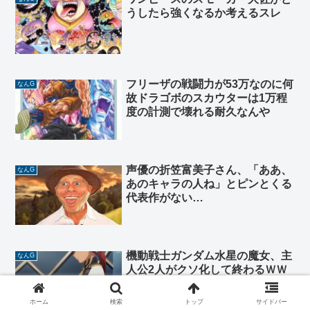
うしたら強くなるか考えるスレ
フリーザの戦闘力が53万なのに何
なんG
故ドラゴボのスカウターは1万程
度の計測で壊れる耐久なんや
声優の折笠富美子さん、「ああ、
なんG
あのキャラの人ね」とピンとくる
代表作がない…
機動戦士ガンダム水星の魔女、主
なんG
人公2人がクソ化して終わるＷＷ
ＷＷＷＷＷＷＷＷＷＷＷＷ
ホーム
検索
トップ
サイドバー