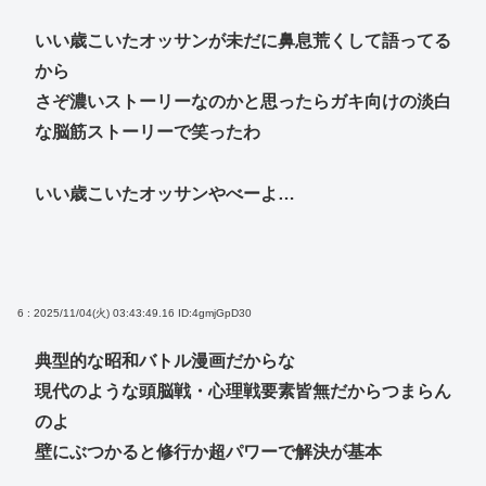
いい歳こいたオッサンが未だに鼻息荒くして語ってる
から
さぞ濃いストーリーなのかと思ったらガキ向けの淡白
な脳筋ストーリーで笑ったわ
いい歳こいたオッサンやべーよ…
6 : 2025/11/04(火) 03:43:49.16
ID:4gmjGpD30
典型的な昭和バトル漫画だからな
現代のような頭脳戦・心理戦要素皆無だからつまらん
のよ
壁にぶつかると修行か超パワーで解決が基本