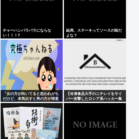
チャーハンパラパラにならな
結局、ステーキってソースの味だ
い！！！?
よな？
「女の方が向いてると思われがち
【冷凍食品大手のニチレイをサイ
だけど、本気出すと男の方が得意
バー攻撃したロシア系ハッカー集
なこと」挙げてけ
団】個人情報など20万件以上のフ
ァイルを公開