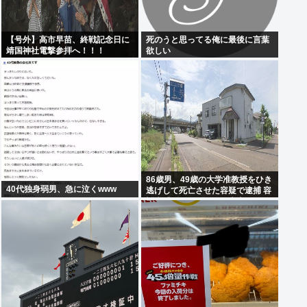
【号外】高市早苗、終戦記念日に
死のうと思ってる俺に最後に言葉
靖国神社電撃参拝へ！！！
欲しい
86歳男、49歳の大学准教授をひき
40代独身弱男、急に泣くwww
逃げして死亡させた容疑で逮捕 容
疑者「ぶつかったのは大木」と否
認