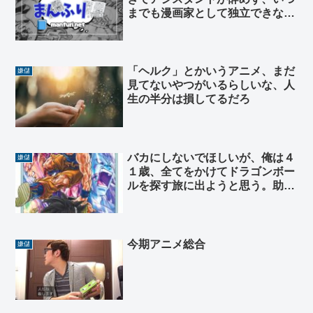
までも漫画家として独立できな
い」
「ヘルク」とかいうアニメ、まだ
嫌儲
見てないやつがいるらしいな、人
生の半分は損してるだろ
バカにしないでほしいが、俺は４
嫌儲
１歳、全てをかけてドラゴンボー
ルを探す旅に出ようと思う。助言
求む。
今期アニメ総合
嫌儲