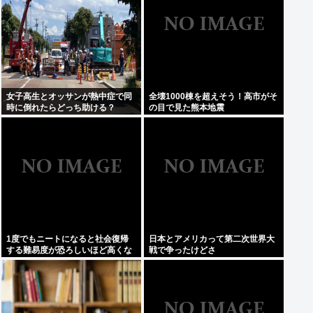
女子高生とオッサンが熱中症で同
全壊1000棟を超えそう！高市がそ
時に倒れたらどっち助ける？
の目で見た熊本地震
1度でもニートになると社会復帰
日本とアメリカって第二次世界大
する難易度が恐ろしいほど高くな
戦で争ったけどさ
ってしまう件