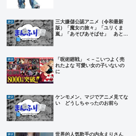
がしない、誰か俺を助けてくれ
三大嫌儲公認アニメ（令和最新
嫌儲
版）「魔女の旅々」「ユリくま
嵐」「あそびあそばせ」 あと一
つは？
「呪術廻戦」 ＜－こいつよく売
嫌儲
れたよな 可愛い女の子いないの
に
ケンモメン、マジでアニメ見てな
嫌儲
い どうしちゃったのお前ら
世界的人気歌手の内永えりさん
嫌儲