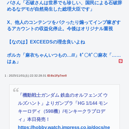
パさん「石破さんは世界でも珍しい、国民による石破辞
めるなデモが自然発生した総理大臣です」
X、他人のコンテンツをパクったり煽ってインプ稼ぎす
るアカウントの収益化停止。今後はオリジナル重視
【なのは】EXCEEDSの理念良いよね
ポルカ「麻衣ちゃんいつもの…///」ｷﾞ〇ｷﾞ〇麻衣「……
はぁ」
1 : 2025/11/01(土) 22:32:28.01
ID:8s1Fp7mr0
「機動戦士ガンダム 鉄血のオルフェンズ ウ
ルズハント」よりガンプラ「HG 1/144 モン
キーロディ（598機）/モンキークラブロデ
ィ」本日発売！
https://hobby.watch.impress.co.jp/docs/ne