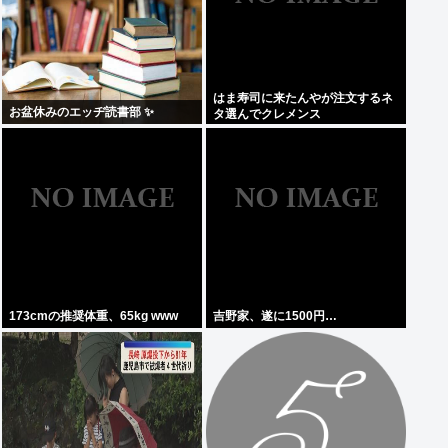
はま寿司に来たんやが注文するネ
お盆休みのエッヂ読書部 ✨
タ選んでクレメンス
173cmの推奨体重、65kg www
吉野家、遂に1500円…