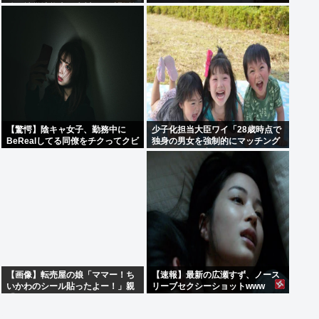
続く被災地熊本・氷川町の避難所
よ♡♡♡♡」⇒♡♡
に
【驚愕】陰キャ女子、勤務中に
少子化担当大臣ワイ「28歳時点で
BeRealしてる同僚をチクってクビ
独身の男女を強制的にマッチング
にさせるwww
させて子ども産ませます」
【画像】転売屋の娘「ママー！ち
【速報】最新の広瀬すず、ノース
いかわのシール貼ったよー！」親
リーブセクシーショットwww
「！！！！！！」