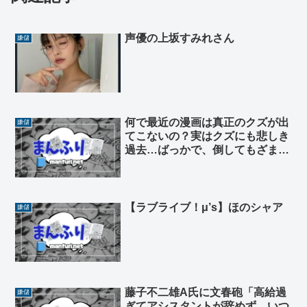
声優の上坂すみれさん
嫌儲
何で最近の漫画は真正のクズが出
嫌儲
てこないの？実はクズにも悲しき
過去…ばっかで、倒してもざまあ
死んだぜ！って思えないんだけど
【ラブライブ！μ’s】ほのシャア
嫌儲
藤子不二雄A氏に文春砲「高給過
嫌儲
ぎてアシスタントが辞めず、いつ