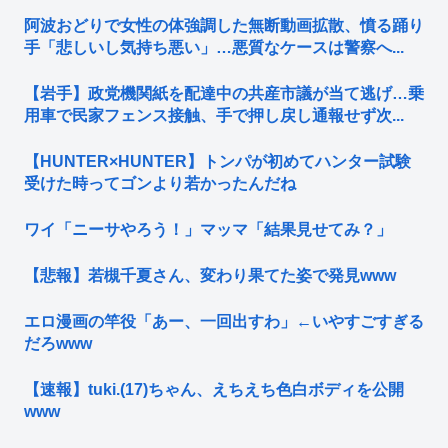
阿波おどりで女性の体強調した無断動画拡散、憤る踊り
手「悲しいし気持ち悪い」…悪質なケースは警察へ...
【岩手】政党機関紙を配達中の共産市議が当て逃げ…乗
用車で民家フェンス接触、手で押し戻し通報せず次...
【HUNTER×HUNTER】トンパが初めてハンター試験
受けた時ってゴンより若かったんだね
ワイ「ニーサやろう！」マッマ「結果見せてみ？」
【悲報】若槻千夏さん、変わり果てた姿で発見www
エロ漫画の竿役「あー、一回出すわ」←いやすごすぎる
だろwww
【速報】tuki.(17)ちゃん、えちえち色白ボディを公開
www