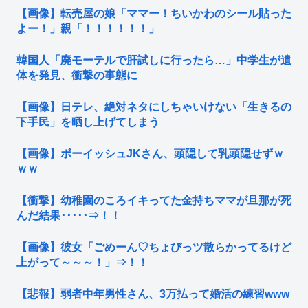
【画像】転売屋の娘「ママー！ちいかわのシール貼った
よー！」親「！！！！！！」
韓国人「廃モーテルで肝試しに行ったら…」中学生が遺
体を発見、衝撃の事態に
【画像】日テレ、絶対ネタにしちゃいけない「生きるの
下手民」を晒し上げてしまう
【画像】ボーイッシュJKさん、頭隠して乳頭隠せずｗ
ｗｗ
【衝撃】幼稚園のころイキってた金持ちママが旦那が死
んだ結果･････⇒！！
【画像】彼女「ごめーん♡ちょびっツ散らかってるけど
上がって～～～！」⇒！！
【悲報】弱者中年男性さん、3万払って婚活の練習www