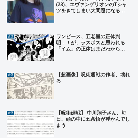
(23)、エヴァンゲリオンのTシャ
ツをきてしまい大問題になる…
ワンピース、五老星の正体判
嫌儲
明…！が、ラスボスと思われる
「イム」の正体はまだわから
ず。。。博識モメン、何かわか
る？
【超画像】呪術廻戦の作者、壊れ
嫌儲
る
【呪術廻戦】 中川翔子さん、毎
嫌儲
日、頭の中に五条悟が浮かんでし
まう