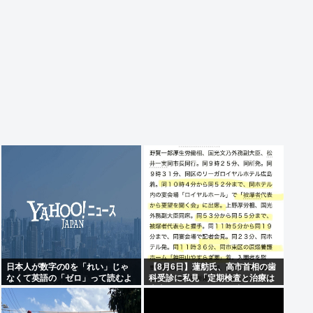
日本人が数字の0を「れい」じゃ
【8月6日】蓮舫氏、高市首相の歯
なくて英語の「ゼロ」って読むよ
科受診に私見「定期検査と治療は
うになったのってなんでなの？
大事ですが…この日を避けて行く
べきお立場では」