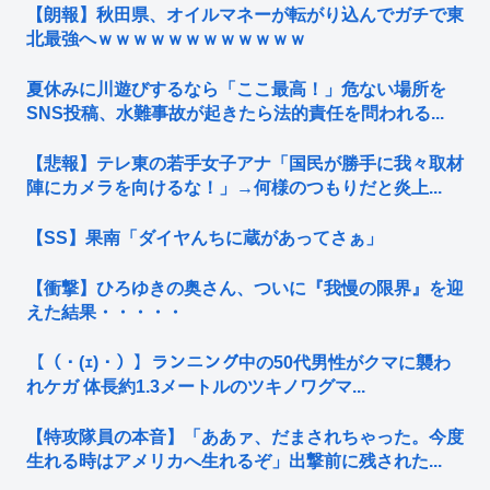
【朗報】秋田県、オイルマネーが転がり込んでガチで東
北最強へｗｗｗｗｗｗｗｗｗｗｗｗ
夏休みに川遊びするなら「ここ最高！」危ない場所を
SNS投稿、水難事故が起きたら法的責任を問われる...
【悲報】テレ東の若手女子アナ「国民が勝手に我々取材
陣にカメラを向けるな！」→何様のつもりだと炎上...
【SS】果南「ダイヤんちに蔵があってさぁ」
【衝撃】ひろゆきの奥さん、ついに『我慢の限界』を迎
えた結果・・・・・
【（・(ｪ)・）】ランニング中の50代男性がクマに襲わ
れケガ 体長約1.3メートルのツキノワグマ...
【特攻隊員の本音】「ああァ、だまされちゃった。今度
生れる時はアメリカへ生れるぞ」出撃前に残された...