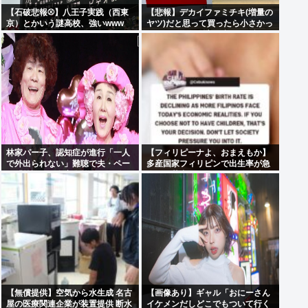
【石破悲報⚾】八王子実践（西東
【悲報】デカイファミチキ(増量の
京）とかいう謎高校、強いwww
ヤツ)だと思って買ったら小さかっ
たからわざわざ店に戻って確認し
たら！！！！
林家パー子、認知症が進行「一人
【フィリピーナよ、おまえもか】
で外出られない」難聴で夫・ペー
多産国家フィリピンで出生率が急
と「筆談」…自宅全焼から約1年
降下、若者はSEXよりSNSの時代
へ
【無償提供】空気から水生成 名古
【画像あり】ギャル「おにーさん
屋の医療関連企業が装置提供 断水
イケメンだしどこでもついて行く