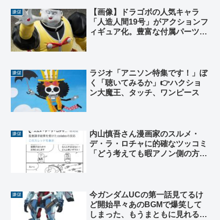
【画像】ドラゴボの人気キャラ
嫌儲
「人造人間19号」がアクションフ
ィギュア化。豊富な付属パーツで
ベジータとの名シーンも再現可能
ラジオ「アニソン特集です！」ぼ
嫌儲
く「聴いてみるか」👉ハクショ
ン大魔王、タッチ、ワンピース
内山慎吾さん漫画家のスルメ・
嫌儲
デ・ラ・ロチャに的確なツッコミ
「どう考えても暇アノン側の方が
情勢悪いから😁」
今ガンダムUCの第一話見てるけ
嫌儲
ど開始早々あのBGMで爆笑して
しまった、もうまともに見れる気