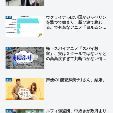
ウクライナっぽい国がジャベリン
嫌儲
を撃つで始まり、新ソ連で終わ
る。で有名なアニメ「ヨルムンガ
ンド」が公式で期間限定無料配信
開始
極上スパイアニメ「スパイ教
嫌儲
室」、実は２クールではないかと
の高高度すぎて判断つかない情報
が錯綜する
声優の｢能登麻美子｣さん、結婚。
嫌儲
ルフィ強盗団、中抜きが政府より
嫌儲