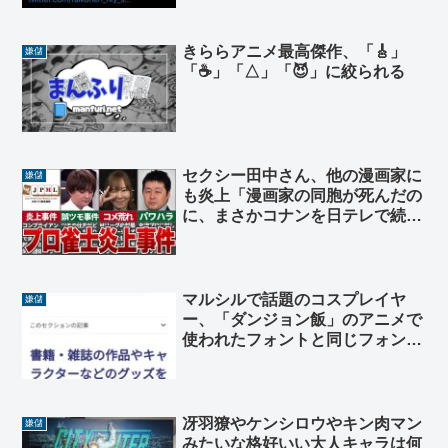
きららアニメ最高傑作、「🎸」
嫌儲
「☕」「△」「😈」に絞られる
セクシー田中さん、他の漫画家に
嫌儲
も炎上「漫画家の同胞が死んだの
に、まさかコナンを日テレで続け
るつもりないよな？青山剛昌先生
マルシルで話題のコスプレイヤ
嫌儲
ー、「ダンジョン飯」のアニメで
使われたフォントと同じフォント
を使用したグッズをコミケで売っ
ていた
冴羽獠やケンシロウやキン肉マン
嫌儲
みたいな格好いい大人キャラは何