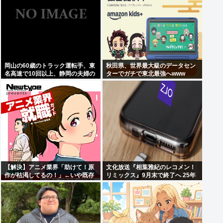
岡山の60歳のトラック運転手、東
秋田県、世界最大級のデータセン
名高速で10回以上、静岡の夫婦の
ターでガチで東北最強へwww
車に追突
【解決】アニメ業界「助けて！原
文化放送『相葉雅紀のレコメン！
作が枯渇してるの！」←いや既存
リミックス』9月末で終了へ 25年
作品の2期やったら良いよね？
の歴史に幕