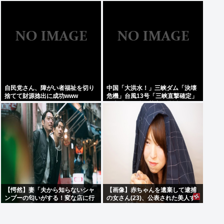
い"超自然的な体験"した事あるん
だろ？？
自民党さん、障がい者福祉を切り
中国「大洪水！」三峡ダム「決壊
捨てて財源捻出に成功www
危機」台風13号「三峡直撃確定」
日本「最も強い勢力で接近！（伊
勢湾台風級」台風13号と15号「中
国本土でぶつかり合う（前代未
聞」→
【愕然】妻「夫から知らないシャ
【画像】赤ちゃんを遺棄して逮捕
ンプーの匂いがする！変な店に行
の女さん(23)、公表された美人す
ってるに違いない！！！」探偵
ぎるご尊顔がこちら⇒www
「調べたところ･･･」⇒結果ｗｗ