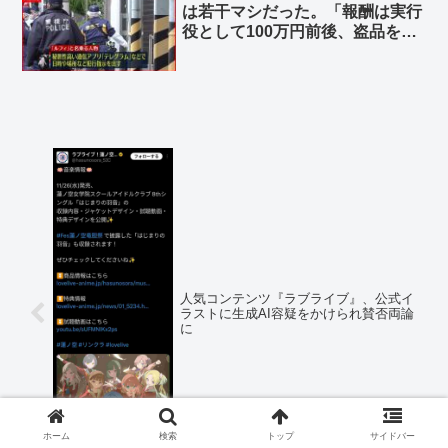
は若干マシだった。「報酬は実行
役として100万円前後、盗品を売
却する処分役は80万円だった」
人気コンテンツ『ラブライブ』、公式イ
ラストに生成AI容疑をかけられ賛否両論
に
ホーム
検索
トップ
サイドバー