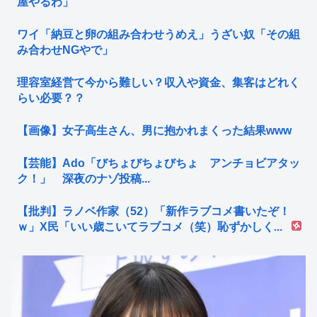
屋やるわ」
ワイ「納豆と卵の組み合わせうめえ」うざい奴「その組
み合わせNGやで」
理容室経営て今から難しい？収入や資金、集客はどれく
らい必要？？
【画像】女子高生さん、男に抱かれまくった結果www
【芸能】Ado「びちょびちょびちょ アンチョビアタッ
ク！」 深夜のナゾ投稿...
【批判】ラノベ作家（52）「新作ラブコメ書いたぞ！
ｗ」X民「いい歳こいてラブコメ（笑）恥ずかしく...