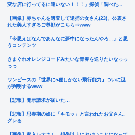
変な店に行ってるに違いない！！！」探偵「調べた...
【画像】赤ちゃんを遺棄して逮捕の女さん(23)、公表さ
れた美人すぎるご尊顔がこちら⇒www
「今思えばなんであんなに夢中になったんやろ…」と思
うコンテンツ
きまぐれオレンジロードみたいな青春を送りたいなっっ
っっ
ワンピースの「世界に5種しかない飛行能力」ついに謎
が判明するwww
【悲報】開示請求が届いた…
【悲報】思春期の娘に「キモッ」と言われたお父さん、
グレる
【画像】家入レオさん、想像以上にヤバいことになって