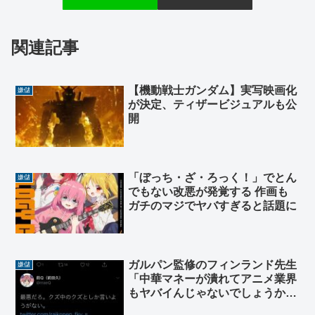
関連記事
【機動戦士ガンダム】実写映画化
嫌儲
が決定、ティザービジュアルも公
開
「ぼっち・ざ・ろっく！」でとん
嫌儲
でもない改悪が発覚する 作画も
ガチのマジでヤバすぎると話題に
ガルパン監修のフィンランド先生
嫌儲
「中華マネーが潰れてアニメ業界
もヤバイんじゃないでしょうか
(笑)」