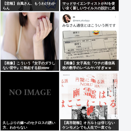
【悲報】台風さん、もうわけわか
マッドサイエンティストがAIを使
らん
い全く新しいウイルスの設計に成
功
【画像】こういう『女子のダラし
【画像】女子高生「ウチの通信高
ない背中』に勃起する奴www
校の数学のレベルヤバすぎｗｗ
ｗ」
久しぶりの嫁へのセクロスの誘い
【高市朗報】オカルトは信じない
方、わからない
ケンモメンでも人生で一度ぐら