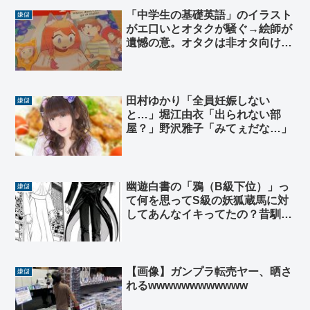
「中学生の基礎英語」のイラスト
嫌儲
がエ口いとオタクが騒ぐ→絵師が
遺憾の意。オタクは非オタ向け作
品を精液で汚すのやめろ
田村ゆかり「全員妊娠しない
嫌儲
と…」堀江由衣「出られない部
屋？」野沢雅子「みてぇだな…」
幽遊白書の「鴉（B級下位）」っ
嫌儲
て何を思ってS級の妖狐蔵馬に対
してあんなイキってたの？昔馴染
みなら格が違うの知ってるはずで
しょ
【画像】ガンプラ転売ヤー、晒さ
嫌儲
れるwwwwwwwwwwww