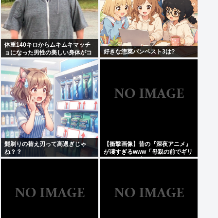
体重140キロからムキムキマッチ
好きな惣菜パンベスト3は?
ョになった男性の美しい身体がコ
チラ！！！
髭剃りの替え刃って高過ぎじゃ
【衝撃画像】昔の『深夜アニメ』
ね？？
が凄すぎるwww「母親の前でギリ
ギリ見れる深夜アニメ」がこち
ら…この名作アニメは…