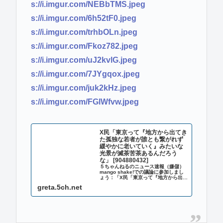
s://i.imgur.com/NEBbTMS.jpeg
s://i.imgur.com/6h52tF0.jpeg
s://i.imgur.com/trhbOLn.jpeg
s://i.imgur.com/Fkoz782.jpeg
s://i.imgur.com/uJ2kvlG.jpeg
s://i.imgur.com/7JYgqox.jpeg
s://i.imgur.com/juk2kHz.jpeg
s://i.imgur.com/FGlWfvw.jpeg
X民「東京って『地方から出てき
た孤独な若者が誰とも繋がれず
緩やかに老いていく』みたいな
光景が滅茶苦茶あるんだろう
な」 [904880432]
５ちゃんねるのニュース速報（嫌儲）
mango shake!での議論に参加しまし
ょう：「X民「東京って『地方から出て
きた孤独な若者が誰とも繋がれず緩や
greta.5ch.net
かに老いていく』みたいな光景が滅茶
苦茶あるんだろうな」 」。