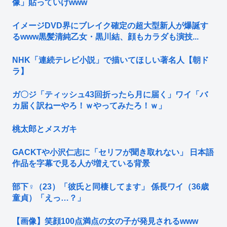
像」貼っていけwww
イメージDVD界にブレイク確定の超大型新人が爆誕す
るwww黒髪清純乙女・黒川結、顔もカラダも演技...
NHK「連続テレビ小説」で描いてほしい著名人【朝ド
ラ】
ガ〇ジ「ティッシュ43回折ったら月に届く」ワイ「バ
カ届く訳ねーやろ！ｗやってみたろ！ｗ」
桃太郎とメスガキ
GACKTや小沢仁志に「セリフが聞き取れない」 日本語
作品を字幕で見る人が増えている背景
部下♀（23）「彼氏と同棲してます」 係長ワイ（36歳
童貞）「えっ…？」
【画像】笑顔100点満点の女の子が発見されるwww