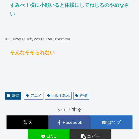
すみぺ！横に小顔いると体横にしてねじるのやめなさ
い
33 : 2025/11/01(土) 22:14:01.58
ID:Slccq/5i0
そんなそそられない
嫌儲
アニメ
上坂すみれ
声優
シェアする
X
Facebook
はてブ
LINE
コピー