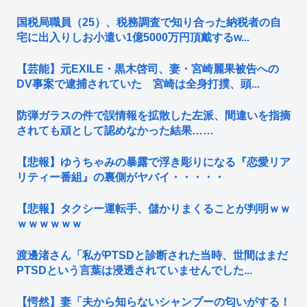
国税局職員（25）、税務調査で知り合った納税者の自
宅に出入りしお小遣い1億5000万円頂戴するw...
【芸能】元EXILE・黒木啓司、妻・宮崎麗果被告への
DV事案で逮捕されていた 宮崎は全身打撲、頭...
防弾ガラスの件で誤情報を拡散した左派、間違いを指摘
されても頑として認めなかった結果……
【悲報】ゆうちゃみの暴露で浮き彫りになる『恋愛リア
リティー番組』の裏側がヤバイ・・・・・
【悲報】タクシー運転手、儲かりまくることが判明ｗｗ
ｗｗｗｗｗｗ
渡邊渚さん「私がPTSDと診断された当時、世間はまだ
PTSDという言葉は浸透されていませんでした...
【愕然】妻「夫から知らないシャンプーの匂いがする！