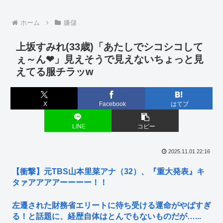
ホーム
嫌儲
上坂すみれ(33歳)「あたしでシコシコして
ぇ～ん❤」見えそうで見えないちょっと見
えてる服チラッw
X
Facebook
はてブ
LINE
コピー
2025.11.01 22:16
【衝撃】元TBS山本里菜アナ（32）、『重大発表』キ
タァアアアアーーーー！！
左遷された財務省エリートに待ち受ける運命がやばすぎ
る！と話題に、経歴自体はとんでもないものだが…...