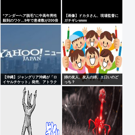
“アンダーヘア脱毛”に中高年男性
【画像】ドカタさん、現場監督に
殺到のワケ…9年で患者数が200倍
ガチギレwww
以上
【沖縄】ジャングリア沖縄が「ロ
姉の友人、友人の姉、エ口いのど
イヤルチケット」発売、アトラク
っち？
ションの優先案内などの特典…大
人2万9700円