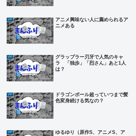
止」「成績が下がったら即ビン
タ」
アニメ興味ない人に薦められるア
VIP
ニメある
グラップラー刃牙で人気のキャ
VIP
ラ 「独歩」「烈さん」あと1人
は？
ドラゴンボール超っていつまで髪
VIP
色変身続ける気なの？
ゆるゆり（原作S、アニメS、ア
VIP