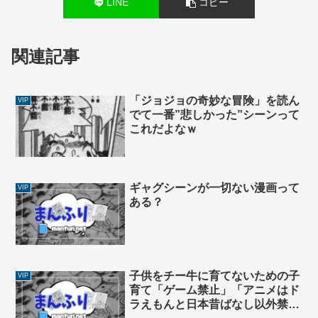
LINE
コピー
関連記事
「ジョジョの奇妙な冒険」を読ん
VIP
でて一番”悲しかった”シーンって
これだよなｗ
ギャグシーンが一切ない漫画って
VIP
ある？
子供をチー牛に育てないための子
VIP
育て「ゲーム禁止」「アニメはド
ラえもんと日本昔ばなし以外禁