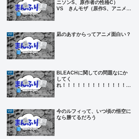
ニソンS、原作者の性格C）
VS きんモザ（原作S、アニメ
A、アニソンA、原作者の性格
A）
凪のあすからってアニメ面白い？
VIP
BLEACHに関しての問題なにか
VIP
してく
れ！！！！！！！！！！！！！！
！！！！！！
今のルフィって、いつ頃の悟空に
VIP
なら勝てるだろう