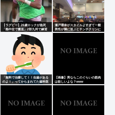
【ラグビー】26歳ロックが急死
瀬戸環奈がスタイルよすぎて一般
「熱中症で搬送」2部九州で練習
男性が隣に並ぶとチンチクリンに
中、大東大から昨季まで東京SG
見えてしまう
「無料で治療して！！虫歯がある
【画像】男ならこのぐらいの筋肉
のよ！」ってからまれてた歯科医
は欲しいよな？www
の旦那がいるママ