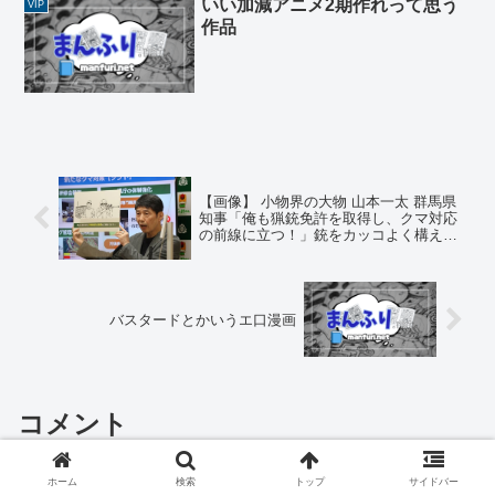
いい加減アニメ2期作れって思う
VIP
作品
【画像】 小物界の大物 山本一太 群馬県
知事「俺も猟銃免許を取得し、クマ対応
の前線に立つ！」銃をカッコよく構える
イラストを発表。
バスタードとかいうエ口漫画
コメント
ホーム
検索
トップ
サイドバー
コメントを書き込む