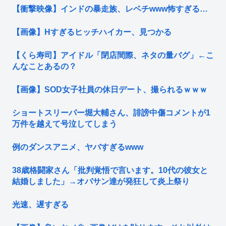
【衝撃映像】インドの暴走族、レベチwww怖すぎる…
【画像】Hすぎるヒッチハイカー、見つかる
【くら寿司】アイドル「閉店間際、ネタの量バグ」←こ
んなことあるの？
【画像】SOD女子社員の休日デート、撮られるｗｗｗ
ショートスリーパー堀大輔さん、誹謗中傷コメントが1
万件を越えて号泣してしまう
例のダンスアニメ、ヤバすぎるwww
38歳格闘家さん「批判覚悟で言います。10代の彼女と
結婚しました」→オバサン達が発狂して炎上祭り
光速、遅すぎる