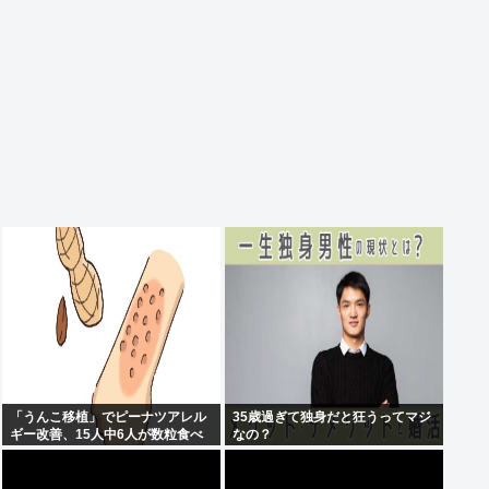
「うんこ移植」でピーナツアレル
35歳過ぎて独身だと狂うってマジ
ギー改善、15人中6人が数粒食べ
なの？
られるように