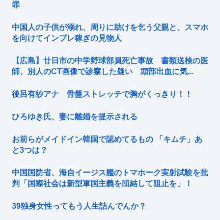
罪
中国人の子供が溺れ、周りに助けを乞う父親と、スマホ
を向けてインプレ稼ぎの見物人
【広島】廿日市の中学野球部員死亡事故 書類送検の医
師、別人のCT画像で診察した疑い 頭部出血に気...
後呂有紗アナ 骨盤ストレッチで胸がくっきり！！
ひろゆき氏、妻に離婚を提示される
お前らがメイドイン韓国で認めてるもの 「キムチ」あ
と3つは？
中国国防省、海自イージス艦のトマホーク実射試験を批
判「国際社会は新型軍国主義を団結して阻止を」！
39独身女性ってもう人生詰んでんか？