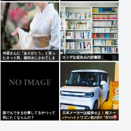
ラブコメ「グラぱらっ！」、完結
までラスト2話！！
仲居さんに「ありがとう」と言っ
エッヂお盆休みの読書部
たネット民、袋叩きにされてしま
う…
誰でもできる仕事してるやつって
日本メーカーは猛省せよ！ 軽スー
死にたくならんの？
パーハイトワゴン初のEV「BYDラ
ッコ」誕生の衝撃