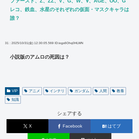
ファースト、Z、ZZ、V、G、W、∀、AGE、OO、G
レコ、鉄血、水星のそれぞれの仮面・マスクキャラは
誰？
31 : 2025/10/31(金) 12:30:05.569
ID:iogs6Ohq0HLWN
小説版のアムロの死因は？
VIP
アニメ
インテリ
ガンダム
人間
教養
知識
シェアする
X
Facebook
はてブ