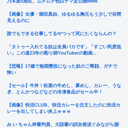
乃木坂5期生、ムチムチ色白ナマ足公開www
【画像】女優・堀田真由、ゆるゆる胸元もう少しで谷間
見えるのに
誰でもできる仕事してるやつって死にたくならんの？
「タトゥー入れてる奴は全員バカです」「すごい民度低
い」この道23年の彫り師YouTuberの動画...
【悲報】17歳で無期懲役になった奴のご尊顔、ガチで
怖い
【セール】牛丼！松屋の牛めし、豚めし、カレー、うな
ぎ、とんかつなどなどの冷凍食品がセール中！
【画像】快活CLUB、快活カレーを注文したのに快活カ
レーを出してしまい炎上ｗｗｗ
み い ちゃん枠審判員、大誤審の試合後涙ぐみながら謝