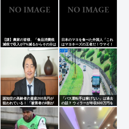
【謎】農家の皆様、「食品消費税
日本のマヨを食べた外国人「これ
減税で収入が7%減るからその分は
はマヨネーズの王者だ！ウマイ！
国が補償してくれ」と言い出す
うますぎる！どこで買えるん
だ？」
認知症の高齢者の資産260兆円が
「バス運転手は稼げない」は過去
狙われている！ 「被害者の8割が
の話？ ウィラーが年収600万円を
だまされた認識なし」
実現した理由