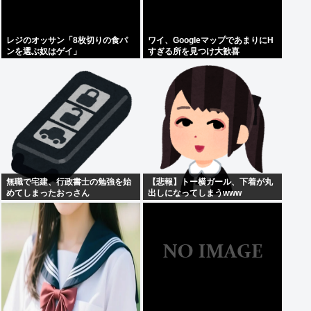
レジのオッサン「8枚切りの食パ
ワイ、GoogleマップであまりにΗ
ンを選ぶ奴はゲイ」
すぎる所を見つけ大歓喜
無職で宅建、行政書士の勉強を始
【悲報】トー横ガール、下着が丸
めてしまったおっさん
出しになってしまうwww