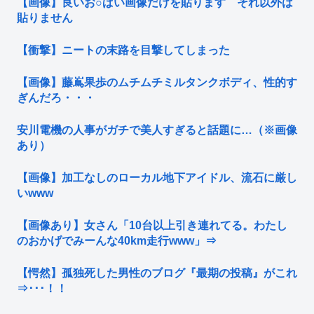
【画像】良いお○ぱい画像だけを貼ります それ以外は
貼りません
【衝撃】ニートの末路を目撃してしまった
【画像】藤嶌果歩のムチムチミルタンクボディ、性的す
ぎんだろ・・・
安川電機の人事がガチで美人すぎると話題に…（※画像
あり）
【画像】加工なしのローカル地下アイドル、流石に厳し
いwww
【画像あり】女さん「10台以上引き連れてる。わたし
のおかげでみーんな40km走行www」⇒
【愕然】孤独死した男性のブログ『最期の投稿』がこれ
⇒･･･！！