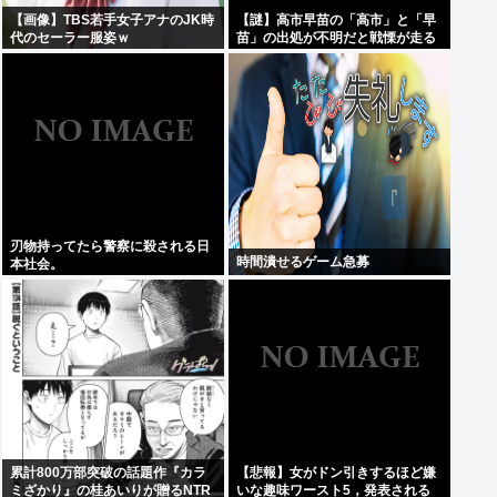
【画像】TBS若手女子アナのJK時
【謎】高市早苗の「高市」と「早
代のセーラー服姿ｗ
苗」の出処が不明だと戦慄が走る
刃物持ってたら警察に殺される日
時間潰せるゲーム急募
本社会。
累計800万部突破の話題作『カラ
【悲報】女がドン引きするほど嫌
ミざかり』の桂あいりが贈るNTR
いな趣味ワースト5，発表される