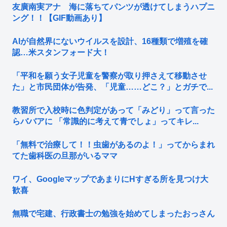
友廣南実アナ 海に落ちてパンツが透けてしまうハプニ
ング！！【GIF動画あり】
AIが自然界にないウイルスを設計、16種類で増殖を確
認…米スタンフォード大！
「平和を願う女子児童を警察が取り押さえて移動させ
た」と市民団体が告発、「児童……どこ？」とガチで...
教習所で入校時に色判定があって「みどり」って言った
らババアに 「常識的に考えて青でしょ」ってキレ...
「無料で治療して！！虫歯があるのよ！」ってからまれ
てた歯科医の旦那がいるママ
ワイ、GoogleマップであまりにΗすぎる所を見つけ大
歓喜
無職で宅建、行政書士の勉強を始めてしまったおっさん