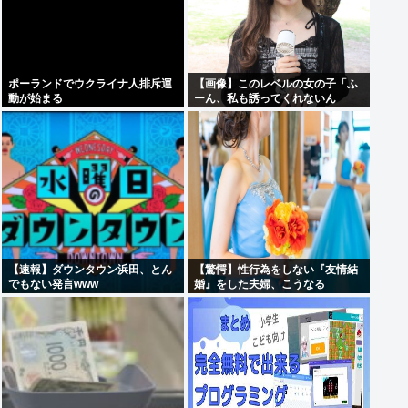
ポーランドでウクライナ人排斥運
【画像】このレベルの女の子「ふ
動が始まる
ーん、私も誘ってくれないん
だ⋯」
【速報】ダウンタウン浜田、とん
【驚愕】性行為をしない『友情結
でもない発言www
婚』をした夫婦、こうなる
⇒･･･！！！