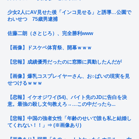
少女2人にAV見せた後「インコ見せる」と誘導…公園で
わいせつ 75歳男逮捕
佐藤二朗（さとじろ）、完全勝利www
【画像】ドスケベ体育祭、開幕ｗｗｗ
【悲報】成績優秀だったのに窓際に異動したんだが
【画像】爆乳コスプレイヤーさん、お○ぱいの現実を見
せつけるｗｗｗ
【恋報】イケオジワイ(54)、バイト先のJDに告白を決
意。最強の殺し文句教えろ→…この中だったら...
【悲報】中国の強者女性「年齢のせいで誰も私と結婚し
てくれない！！」⇒ (※画像あり)