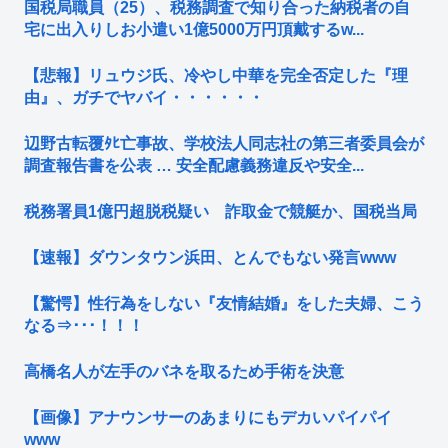
国税局職員（25）、税務調査で知り合った納税者の自
宅に出入りしお小遣い1億5000万円頂戴するw...
【悲報】リュウジ氏、冷やし中華を完全否定した『理
由』、ガチでヤバイ・・・・・・
辺野古転覆ﾀﾋ亡事故、学校法人同志社の第三者委員会が
調査報告書を公表 … 安全配慮義務違反や安全...
税務署員1億円超脱税疑い 詐取金で競艇か、国税当局
【速報】ダウンタウン浜田、とんでもない発言www
【驚愕】性行為をしない『友情結婚』をした夫婦、こう
なる⇒･･･！！！
高橋名人が左手のバネを取るため手術を決意
【画像】アナウンサーのあまりにもデカいパイパイ
www