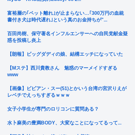
富裕層の｢ペット離れ｣が止まらない…｢300万円の血統
書付き犬は時代遅れ｣という真のお金持ちが"...
百田尚樹、保守著名インフルエンサーへの自民党献金疑
惑を投稿し炎上
【朗報】ビッグダディの娘、結構エッチになっていた
【Mステ】西川貴教さん 魅惑のマーメイドすぎる
www
【画像】ビビアン・スー(51)とかいう台湾の宮沢りえが
レベチでえっちすぎるｗｗｗ
女子小学生が専門のロリコンに質問ある？
水卜麻美の豊満BODY、大変なことになってるって...