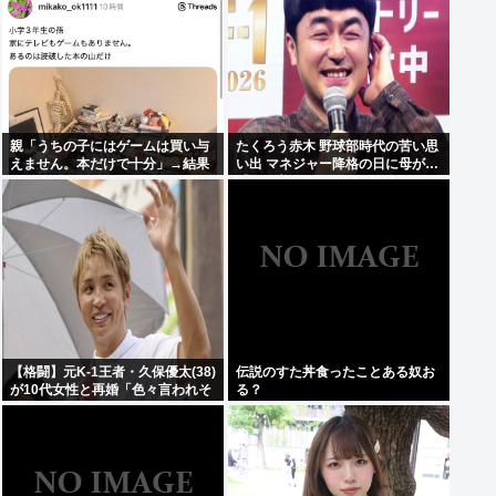
親「うちの子にはゲームは買い与
たくろう赤木 野球部時代の苦い思
えません。本だけで十分」→結果
い出 マネジャー降格の日に母が…
「何も言えなくて」
【格闘】元K-1王者・久保優太(38)
伝説のすた丼食ったことある奴お
が10代女性と再婚「色々言われそ
る？
うですが…」