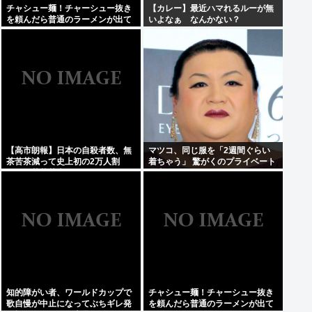
チャシュー麺！チャーシュー抜き
【カレー】最近ハマれるルーが無
を頼んだら普通のラーメンが出て
いよなぁ なんかない？
きたんだが、これっておかしくね
え？
【高市朗報】日本の自殺者数、無
マツコ、同じ服を「2週間ぐらい
茶苦茶減って史上初の2万人割
着ちゃう」 驚がくのプライベート
れ。無茶苦茶生きやすい国になっ
理由を激白
てる件www
知的障がい者、ワールドカップで
チャシュー麺！チャーシュー抜き
歌自慢が中止になってぶちギレ発
を頼んだら普通のラーメンが出て