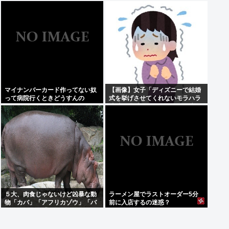
狂親を殴りまくり大暴れwww
きたんだが、これっておかしくね
え？
マイナンバーカード作ってない奴
【画像】女子「ディズニーで結婚
って病院行くときどうすんの
式を挙げさせてくれないモラハラ
彼氏。過呼吸になりました。涙が
止まらない」
５大、肉食じゃないけど凶暴な動
ラーメン屋でラストオーダー5分
物「カバ」「アフリカゾウ」「バ
前に入店するの迷惑？
ッファロー」「コーカサスオオカ
ブト」