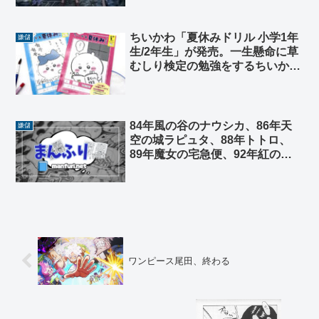
ちいかわ「夏休みドリル 小学1年
嫌儲
生/2年生」が発売。一生懸命に草
むしり検定の勉強をするちいかわ
の表紙が可愛い
84年風の谷のナウシカ、86年天
嫌儲
空の城ラピュタ、88年トトロ、
89年魔女の宅急便、92年紅の
豚 宮崎駿とかいう天才
ワンピース尾田、終わる