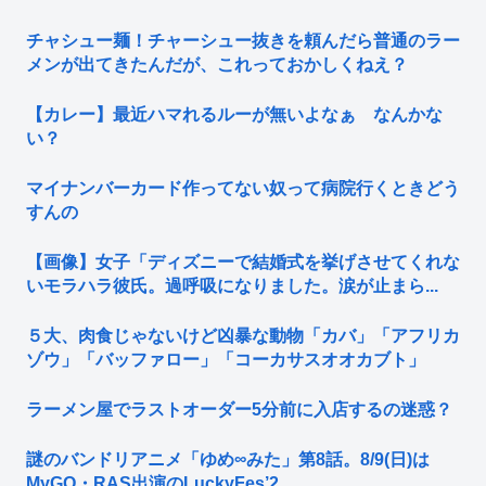
チャシュー麺！チャーシュー抜きを頼んだら普通のラー
メンが出てきたんだが、これっておかしくねえ？
【カレー】最近ハマれるルーが無いよなぁ なんかな
い？
マイナンバーカード作ってない奴って病院行くときどう
すんの
【画像】女子「ディズニーで結婚式を挙げさせてくれな
いモラハラ彼氏。過呼吸になりました。涙が止まら...
５大、肉食じゃないけど凶暴な動物「カバ」「アフリカ
ゾウ」「バッファロー」「コーカサスオオカブト」
ラーメン屋でラストオーダー5分前に入店するの迷惑？
謎のバンドリアニメ「ゆめ∞みた」第8話。8/9(日)は
MyGO・RAS出演のLuckyFes’2...