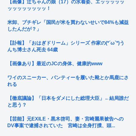
【画像】辻ちゃんの娘（17）の水着姿、エッッッッッ
ッッッッッッッッ！
米卸、ブチギレ「国民が米を買わないせいで84%も減益
したんだが？」
【訃報】「おはぎドリーム」シリーズ 作家の(*´ω`*)う
んち博士さん死去 64歳
【画像あり】最近のJCの身体、健康的www
ワイのスニーカー、パンティーを履いた靴とか馬鹿にさ
れる
【徹底議論】「日本をダメにした総理大臣」←結局誰だ
と思う？
【芸能】元EXILE・黒木啓司、妻・宮崎麗果被告への
DV事案で逮捕されていた 宮崎は全身打撲、頭...