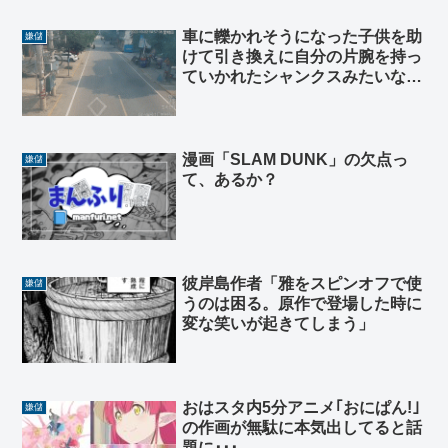
車に轢かれそうになった子供を助
嫌儲
けて引き換えに自分の片腕を持っ
ていかれたシャンクスみたいなお
ばちゃんが現れる
漫画「SLAM DUNK」の欠点っ
嫌儲
て、あるか？
彼岸島作者「雅をスピンオフで使
嫌儲
うのは困る。原作で登場した時に
変な笑いが起きてしまう」
おはスタ内5分アニメ｢おにぱん!｣
嫌儲
の作画が無駄に本気出してると話
題に･･･