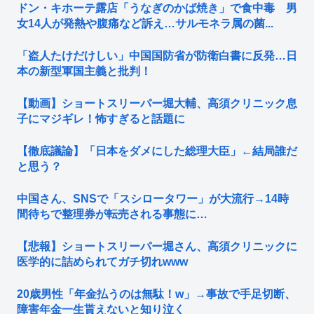
ドン・キホーテ露店「うなぎのかば焼き」で食中毒 男
女14人が発熱や腹痛など訴え…サルモネラ属の菌...
「盗人たけだけしい」中国国防省が防衛白書に反発…日
本の新型軍国主義と批判！
【動画】ショートスリーパー堀大輔、高須クリニック息
子にマジギレ！怖すぎると話題に
【徹底議論】「日本をダメにした総理大臣」←結局誰だ
と思う？
中国さん、SNSで「スシロータワー」が大流行→14時
間待ちで整理券が転売される事態に…
【悲報】ショートスリーパー堀さん、高須クリニックに
医学的に詰められてガチ切れwww
20歳男性「年金払うのは無駄！w」→事故で手足切断、
障害年金一生貰えないと知り泣く