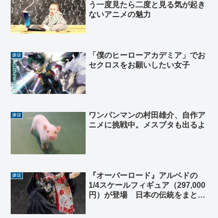
う一度見たら二度と見る気が起き
ないアニメの魅力
「僕のヒーローアカデミア」でお
嫌儲
セクロスをお願いしたい女子
ワンパンマンの村田雄介、自作ア
嫌儲
ニメに挑戦中。メスブタも出るよ
『オーバーロード』アルベドの
嫌儲
1/4スケールフィギュア（297,000
円）が登場 日本の伝統をまと
い、妖艶に舞う姿を刮目せよ！