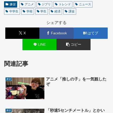
嫌儲
アニメ
ジブリ
トレンド
ニュース
中学生
学校
学生
経済
課金
シェアする
X
Facebook
はてブ
LINE
コピー
関連記事
アニメ「推しの子」を一気観した
嫌儲
ぞ
「秒速5センチメートル」とかい
嫌儲