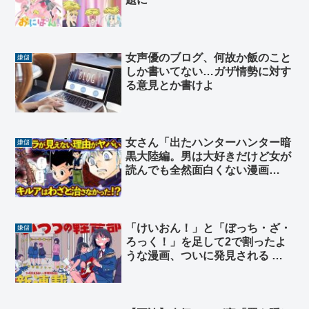
女声優のブログ、何故か飯のこと
嫌儲
しか書いてない…ガザ情勢に対す
る意見とか書けよ
女さん「出たハンターハンター暗
嫌儲
黒大陸編。男は大好きだけど女が
読んでも全然面白くない漫画
No.1。貧者のバラで爆破すればす
ぐ終わる話」
「けいおん！」と「ぼっち・ざ・
嫌儲
ろっく！」を足して2で割ったよ
うな漫画、ついに発見される そ
の名も「ふつうの軽音部」