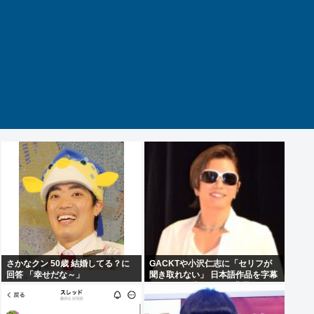
さかなクン 50歳 結婚してる？に
GACKTや小沢仁志に「セリフが
回答 「幸せだな～」
聞き取れない」 日本語作品を字幕
で見る人が増えている背景