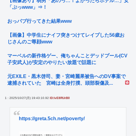
【画像あり】弱男「あのっ…！よかったらホテル…」女
「ぷっwww」⇒！
おっパブ行ってきた結果www
【画像】中学生にナイフ突きつけてレイプした56歳お
じさんのご尊顔www
マーベルの新作格ゲー、俺ちゃんことデッドプール(CV
子安武人)が安定のやりたい放題で話題に
元EXILE・黒木啓司、妻・宮崎麗果被告へのDV事案で
逮捕されていた 宮崎は全身打撲、頭部裂傷及...
1 : 2025/10/27(月) 19:43:10.92
ID:lvE8RUrB0
https://greta.5ch.net/poverty/