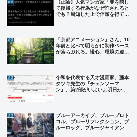
【正論】人気マンガ家「罪を隠し
嫌儲
て復帰する行為がなぜ許されると
でも？周知した上で信頼を得てか
らがスタートではないのか」
「京都アニメーション」さん、10
嫌儲
年前と比べて明らかに制作ペース
が落ちぶれる。慢心、環境の違
い。
令和を代表する天才漫画家、藤本
嫌儲
タツキ先生の『チェンソーマ
ン』、第2部がいよいよ明日から
連載開始！衝撃（鯖落ち）に備え
ろ！
ブルーアーカイブ、ブループロト
嫌儲
コル、ブルーリフレクション、ブ
ルーロック、ブルージャイアン
ト…… 最近ブルー多すぎ問題