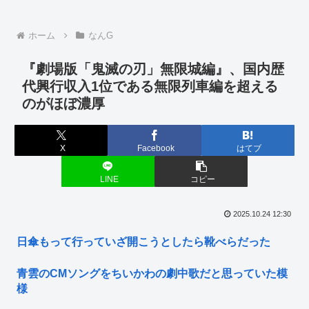
ホーム
なんG
『劇場版「鬼滅の刃」無限城編』、国内歴
代興行収入1位である無限列車編を超える
のがほぼ濃厚
X
Facebook
はてブ
LINE
コピー
2025.10.24 12:30
日傘もって行っていざ開こうとしたら靴べらだった
青雲のCMソングをちいかわの劇中歌だと思っていた模
様