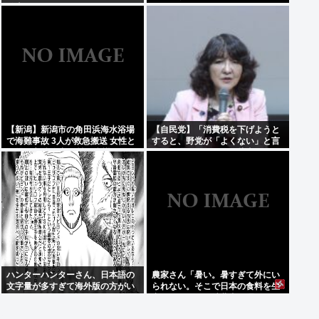
発表www
【新潟】新潟市の角田浜海水浴場
【自民党】「消費税を下げようと
で海難事故 3人が救急搬送 女性と
すると、野党が「よくない」と言
男児が心肺停止 男性は意識あり
うのが理解できない」片山さつき
財務大臣
ハンターハンターさん、日本語の
農家さん「暑い。暑すぎて外にい
文字量が多すぎて海外版の方がい
られない。そこで日本の食料を生
いんじゃないかと話題に
産しています。消費者は理解して
ほしい」