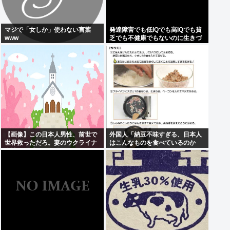
マジで「女しか」使わない言葉
発達障害でも低IQでも高IQでも貧
www
乏でも不健康でもないのに生きづ
らい奴www
【画像】この日本人男性、前世で
外国人「納豆不味すぎる、日本人
世界救っただろ。妻のウクライナ
はこんなものを食べているのか
女性が可愛すぎる件
い？」