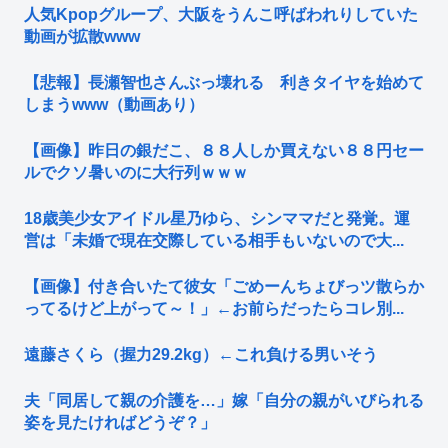
人気Kpopグループ、大阪をうんこ呼ばわれりしていた
動画が拡散www
【悲報】長瀬智也さんぶっ壊れる 利きタイヤを始めて
しまうwww（動画あり）
【画像】昨日の銀だこ、８８人しか買えない８８円セー
ルでクソ暑いのに大行列ｗｗｗ
18歳美少女アイドル星乃ゆら、シンママだと発覚。運
営は「未婚で現在交際している相手もいないので大...
【画像】付き合いたて彼女「ごめーんちょびっツ散らか
ってるけど上がって～！」←お前らだったらコレ別...
遠藤さくら（握力29.2kg）←これ負ける男いそう
夫「同居して親の介護を…」嫁「自分の親がいびられる
姿を見たければどうぞ？」