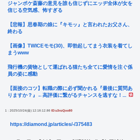
ジャンポケ斎藤の意見を誰も信じずにエッヂ全体が女を
信じる空気感、怖すぎる
【悲報】思春期の娘に『キモッ』と言われたお父さん、
終わる
【画像】TWICEモモ(30)、即勃起してまう衣装を着てし
まうwww
飛行機の貨物として運ばれる猫たち全てに愛情を注ぐ係
員の姿に感動
【面接のコツ】転職の際に必ず聞かれる『最後に質問あ
りますか？』←高評価に繋がるチャンスを逃すな！...
1 : 2025/10/24(金) 12:16:12.86
ID:u3nzQoo80
https://diamond.jp/articles/-/375483