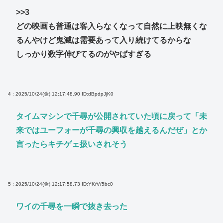
>>3
どの映画も普通は客入らなくなって自然に上映無くな
るんやけど鬼滅は需要あって入り続けてるからな
しっかり数字伸びてるのがやばすぎる
4 : 2025/10/24(金) 12:17:48.90
ID:dBpdpJjK0
タイムマシンで千尋が公開されていた頃に戻って「未
来ではユーフォーが千尋の興収を越えるんだぜ」とか
言ったらキチゲェ扱いされそう
5 : 2025/10/24(金) 12:17:58.73
ID:YKrV/5bc0
ワイの千尋を一瞬で抜き去った