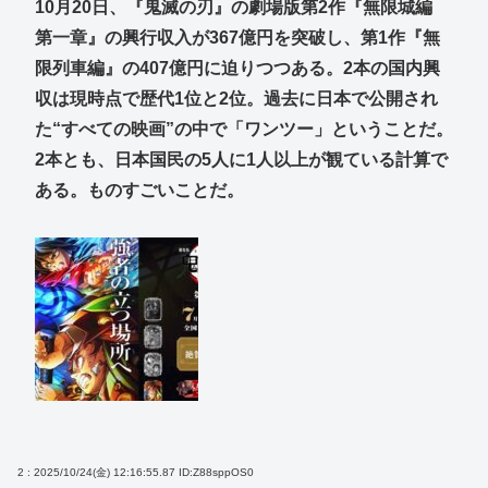
10月20日、『鬼滅の刃』の劇場版第2作『無限城編
第一章』の興行収入が367億円を突破し、第1作『無
限列車編』の407億円に迫りつつある。2本の国内興
収は現時点で歴代1位と2位。過去に日本で公開され
た“すべての映画”の中で「ワンツー」ということだ。
2本とも、日本国民の5人に1人以上が観ている計算で
ある。ものすごいことだ。
2 : 2025/10/24(金) 12:16:55.87
ID:Z88sppOS0