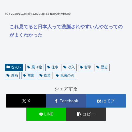
40 : 2025/10/24(金) 12:29:35.62
ID:IAHYVRUe0
これ見てると日本人って洗脳されやすいんやなっての
がよくわかった
なんG
乗り物
仕事
収入
哲学
歴史
漫画
無限
鉄道
鬼滅の刃
シェアする
X
Facebook
はてブ
LINE
コピー