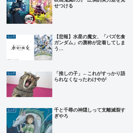
せつける
【悲報】水星の魔女、「バズ乞食
なんG
ガンダム」の蔑称が定着してしま
う…
「推しの子」←これがすっかり語
なんG
られなくなったわけやが
千と千尋の神隠しって支離滅裂す
なんG
ぎやろ