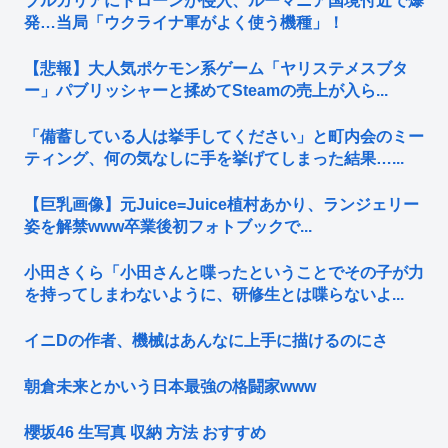
ブルガリアにドローンが侵入、ルーマニア国境付近で爆
発…当局「ウクライナ軍がよく使う機種」！
【悲報】大人気ポケモン系ゲーム「ヤリステメスブタ
ー」パブリッシャーと揉めてSteamの売上が入ら...
「備蓄している人は挙手してください」と町内会のミー
ティング、何の気なしに手を挙げてしまった結果…...
【巨乳画像】元Juice=Juice植村あかり、ランジェリー
姿を解禁www卒業後初フォトブックで...
小田さくら「小田さんと喋ったということでその子が力
を持ってしまわないように、研修生とは喋らないよ...
イニDの作者、機械はあんなに上手に描けるのにさ
朝倉未来とかいう日本最強の格闘家www
櫻坂46 生写真 収納 方法 おすすめ