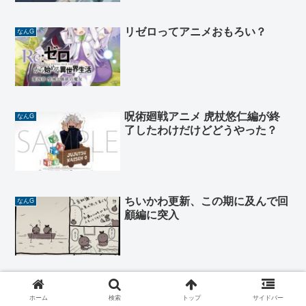
リゼロってアニメおもろい？
なんG
呪術廻戦アニメ 虎杖悠仁編が終
なんG
了したわけだけどどうやった？
ちいかわ更新、この期に及んで回
なんG
顧編に突入
【BS11】エ口マンガ先生(再)→恋
なんG
愛フロップス→不徳のギルド
ホーム
検索
トップ
サイドバー