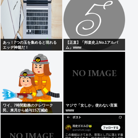
あっ！7つの玉を集めると現れる
【正直】「邦楽史上No.1アルバ
エッヂ神龍だ！
ム」www
ワイ、7時間勤務のテレワーク
マジで「女しか」使わない言葉
民、来月から給与15万減給
www