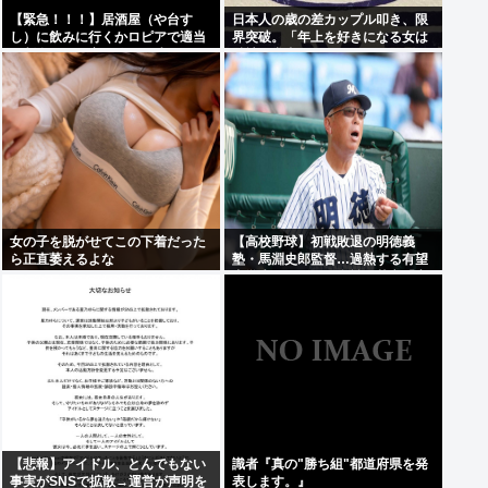
【緊急！！！】居酒屋（や台す
日本人の歳の差カップル叩き、限
し）に飲みに行くかロピアで適当
界突破。「年上を好きになる女は
に刺身買って家で飲むか迷ってる
精神異常者」
女の子を脱がせてこの下着だった
【高校野球】初戦敗退の明徳義
ら正直萎えるよな
塾・馬淵史郎監督…過熱する有望
中学生のスカウト合戦に苦言「高
校野球が衰退していく」
【悲報】アイドル、とんでもない
識者『真の"勝ち組"都道府県を発
事実がSNSで拡散→運営が声明を
表します。』