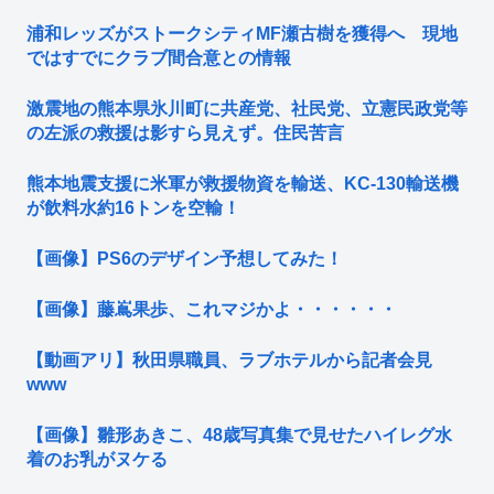
浦和レッズがストークシティMF瀬古樹を獲得へ 現地
ではすでにクラブ間合意との情報
激震地の熊本県氷川町に共産党、社民党、立憲民政党等
の左派の救援は影すら見えず。住民苦言
熊本地震支援に米軍が救援物資を輸送、KC-130輸送機
が飲料水約16トンを空輸！
【画像】PS6のデザイン予想してみた！
【画像】藤嶌果歩、これマジかよ・・・・・・
【動画アリ】秋田県職員、ラブホテルから記者会見
www
【画像】雛形あきこ、48歳写真集で見せたハイレグ水
着のお乳がヌケる