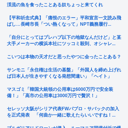
渓流の魚を食ったことある奴ちょっと来てくれ
【平和祈念式典】「痛恨のエラー」平和宣言一文読み飛
ばし…長崎市長「つい熱くなって」NPT義務履行...
「自分にとってはプレハブ以下の地獄なんだけど」と某
大手メーカーの横浜本社にツッコミ殺到、オシャレ...
こいつは本物の天才だと思ったやつに会ったことある？
サンモニ「永住権は生活の基盤」「外国人を締め上げれ
ば日本人が生きやすくなる発想間違い」「ヘイト」
マスゴミ「韓国大統領の公用車は6000万円で安全装
備！」「高市の公用車は3000万円で贅沢！」
セレッソ大阪がシリア代表FWパブロ・サバックの加入
を正式発表 「何曲か一緒に歌えたらいいですね！...