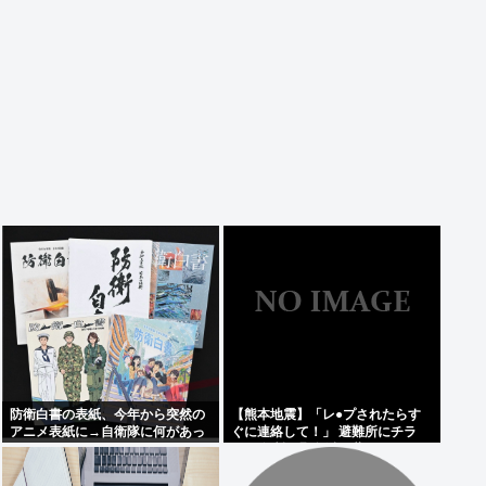
防衛白書の表紙、今年から突然の
【熊本地震】「レ●プされたらす
アニメ表紙に→自衛隊に何があっ
ぐに連絡して！」 避難所にチラ
たのか。
シ。 無料で緊急避妊薬を届けるシ
ステムを実現へ