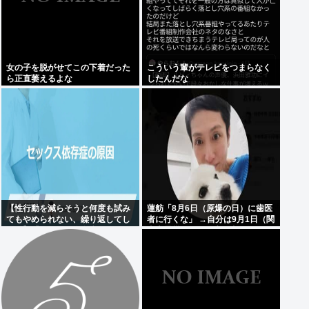
女の子を脱がせてこの下着だった
こういう輩がテレビをつまらなく
ら正直萎えるよな
したんだな
【性行動を減らそうと何度も試み
蓮舫「8月6日（原爆の日）に歯医
てもやめられない、繰り返してし
者に行くな」 →自分は9月1日（関
まう】「セクロス依存症」
東大震災の日）に歯医者に行って
ました