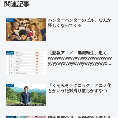
関連記事
ハンターハンターのビル、なんか
なんG
怪しくなってくる
【悲報アニメ「無職転生」逝く
なんG
wywywywyyyyywyxywywywywy
yyyywyxywywywywyyyyywyxy
】
「くそみそテクニック」アニメ化
なんG
とかいう絶対滑り散らかすやつ
映画鬼滅の刃 圧倒的実力差を見
なんG