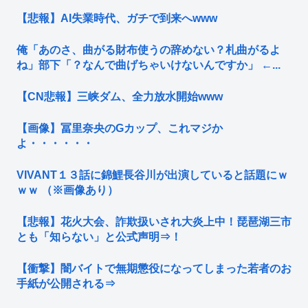
【悲報】AI失業時代、ガチで到来へwww
俺「あのさ、曲がる財布使うの辞めない？札曲がるよ
ね」部下「？なんで曲げちゃいけないんですか」 ←...
【CN悲報】三峡ダム、全力放水開始www
【画像】冨里奈央のGカップ、これマジか
よ・・・・・・
VIVANT１３話に錦鯉長谷川が出演していると話題にｗ
ｗｗ （※画像あり）
【悲報】花火大会、詐欺扱いされ大炎上中！琵琶湖三市
とも「知らない」と公式声明⇒！
【衝撃】闇バイトで無期懲役になってしまった若者のお
手紙が公開される⇒