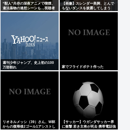
“獣人”共存の深夜アニメで喫煙、
【画像】スレンダー美脚、とんで
違法薬物の連想シーンも…視聴者
もないダンスを披露してしまう
批判でBPO議論
www
週刊少年ジャンプ、史上初の100
家でフライドポテト作った
万部割れ
リオネルメッシ（39）さん、W杯
【サッカー】ウガンダサッカー界
からの復帰後2ゴール1アシストし
に衝撃 若き主将が死去 携帯電話強