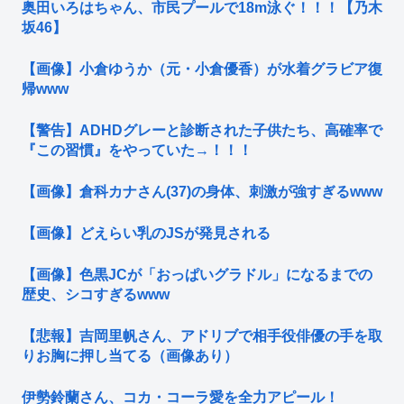
奥田いろはちゃん、市民プールで18m泳ぐ！！！【乃木
坂46】
【画像】小倉ゆうか（元・小倉優香）が水着グラビア復
帰www
【警告】ADHDグレーと診断された子供たち、高確率で
『この習慣』をやっていた→！！！
【画像】倉科カナさん(37)の身体、刺激が強すぎるwww
【画像】どえらい乳のJSが発見される
【画像】色黒JCが「おっぱいグラドル」になるまでの
歴史、シコすぎるwww
【悲報】吉岡里帆さん、アドリブで相手役俳優の手を取
りお胸に押し当てる（画像あり）
伊勢鈴蘭さん、コカ・コーラ愛を全力アピール！