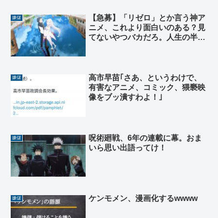
【急募】「リゼロ」とか言う神ア
嫌儲
ニメ、これより面白いのある？見
てないやつバカだろ。人生の半分
は損してるぞ生きてて楽しいか？
高市早苗｢さあ、というわけで、
嫌儲
有害なアニメ、コミック、猥褻映
像をブッ潰すわよ！｣
呪術廻戦、6年の連載に幕。おま
嫌儲
いら思い出語ってけ！
ケンモメン、漫画化するwwww
嫌儲