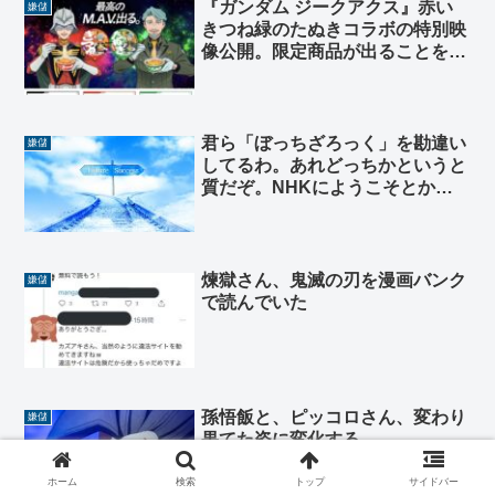
『ガンダム ジークアクス』赤い
嫌儲
きつね緑のたぬきコラボの特別映
像公開。限定商品が出ることを嬉
しそうに伝えるシャア。しかし…
君ら「ぼっちざろっく」を勘違い
嫌儲
してるわ。あれどっちかというと
質だぞ。NHKにようこそとか四
畳半神話大系の系譜
煉獄さん、鬼滅の刃を漫画バンク
嫌儲
で読んでいた
孫悟飯と、ピッコロさん、変わり
嫌儲
果てた姿に変化する。
ホーム
検索
トップ
サイドバー