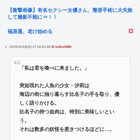
【衝撃画像】有名セクシー女優さん、整形手術に大失敗
して撮影不能に⇒！！
福原遥、老け始める
1 : 2025/10/19(日) 17:16:03.48
ID:1aKzzlNB0
「私は君を喰べに来ました。」
突如現れた人魚の少女・汐莉は
海辺の街に独り暮らす比名子の手を取り、優
しく語りかける。
比名子の持つ血肉は、特別に美味しいとい
う。
それは数多の妖怪を惹きつけるほどに…。