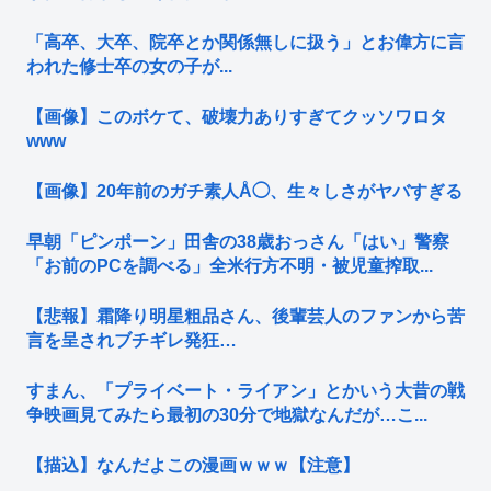
「高卒、大卒、院卒とか関係無しに扱う」とお偉方に言
われた修士卒の女の子が...
【画像】このボケて、破壊力ありすぎてクッソワロタ
www
【画像】20年前のガチ素人Å◯、生々しさがヤバすぎる
早朝「ピンポーン」田舎の38歳おっさん「はい」警察
「お前のPCを調べる」全米行方不明・被児童搾取...
【悲報】霜降り明星粗品さん、後輩芸人のファンから苦
言を呈されブチギレ発狂…
すまん、「プライベート・ライアン」とかいう大昔の戦
争映画見てみたら最初の30分で地獄なんだが…こ...
【描込】なんだよこの漫画ｗｗｗ【注意】