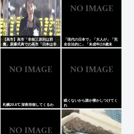
【高市】高市「非核三原則は邪
「現代の日本で」「大人が」「完
魔」原爆式典での高市「日本は非
全合法的に」「未成年(18歳未
核三原則を堅持しており、唯一の
満)」と性行為をする方法ってある
被爆国として…」お目々パチパチ
の？
ッ
眠くないから誰か寝かしつけてく
札幌20.6℃ 深夜徘徊してくるわ
れ