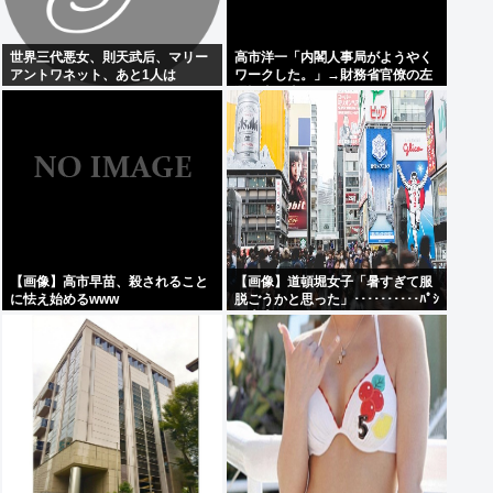
世界三代悪女、則天武后、マリー
高市洋一「内閣人事局がようやく
アントワネット、あと1人は
ワークした。」→財務省官僚の左
遷記事を喜んでポスト
【画像】高市早苗、殺されること
【画像】道頓堀女子「暑すぎて服
に怯え始めるwww
脱ごうかと思った」･･････････ﾊﾟｼ
ｬｯ！！