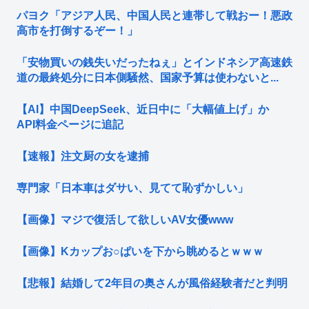
パヨク「アジア人民、中国人民と連帯して戦おー！悪政
高市を打倒するぞー！」
「安物買いの銭失いだったねぇ」とインドネシア高速鉄
道の最終処分に日本側騒然、国家予算は使わないと...
【AI】中国DeepSeek、近日中に「大幅値上げ」か
API料金ページに追記
【速報】注文厨の女を逮捕
専門家「日本車はダサい、見てて恥ずかしい」
【画像】マジで復活して欲しいAV女優www
【画像】Kカップお○ぱいを下から眺めるとｗｗｗ
【悲報】結婚して2年目の奥さんが風俗経験者だと判明