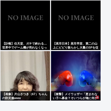
てしまうwww
盗に抵抗した末に石で滅多打ち…
国民が怒り「リーダーを失った」
【訃報】任天堂、ガチで終わる…
【高市日本】高市早苗、第二の山
世界中でゲーム機が売れなくなっ
上にビビり散らかし大量のSPを従
てしまった模様
え演説台にも全面防弾ガラスを設
置
【画像】片山さつき（67）ちゃん
【衝撃】メイウェザー「恵まれな
の防災服www
い子へ募金？そいつらが俺に何か
してくれたのか・・・・・・？」
⇒！！！