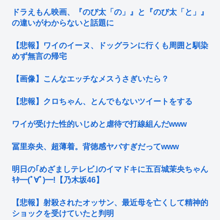
ドラえもん映画、『のび太「の」』と『のび太「と」』
の違いがわからないと話題に
【悲報】ワイのイーヌ、ドッグランに行くも周囲と馴染
めず無言の帰宅
【画像】こんなエッチなメスうさぎいたら？
【悲報】クロちゃん、とんでもないツイートをする
ワイが受けた性的いじめと虐待で打線組んだwww
冨里奈央、超薄着。背徳感ヤバすぎだってwww
明日の｢めざましテレビ｣のイマドキに五百城茉央ちゃん
ｷﾀ━(ﾟ∀ﾟ)━!【乃木坂46】
【悲報】射殺されたオッサン、最近母を亡くして精神的
ショックを受けていたと判明