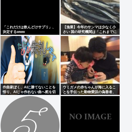
「これだけは飲んどけサプリ」、
【漁業】今年のサンマは少なく小
決定するwww
さい 国の研究機関は「これまでに
なく厳しい年になる」
作曲家ぼく、AIに勝てないことを
ウミガメの赤ちゃんが海に入るこ
悟り、AIじゃ作れない曲へ舵を切
とを手伝った動物愛誤の偽善者、
ることを決断
最悪の結末を迎える