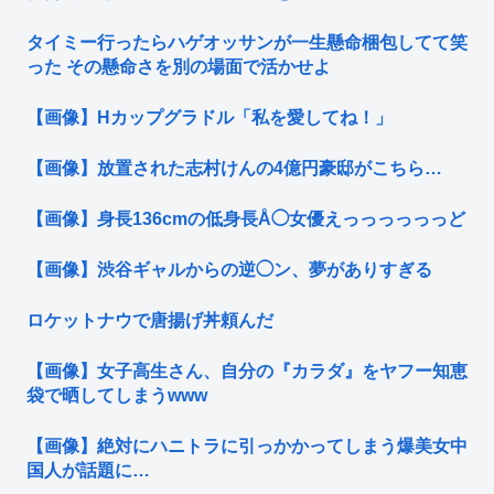
タイミー行ったらハゲオッサンが一生懸命梱包してて笑
った その懸命さを別の場面で活かせよ
【画像】Hカップグラドル「私を愛してね！」
【画像】放置された志村けんの4億円豪邸がこちら…
【画像】身長136cmの低身長Å◯女優えっっっっっっど
【画像】渋谷ギャルからの逆◯ン、夢がありすぎる
ロケットナウで唐揚げ丼頼んだ
【画像】女子高生さん、自分の『カラダ』をヤフー知恵
袋で晒してしまうwww
【画像】絶対にハニトラに引っかかってしまう爆美女中
国人が話題に…