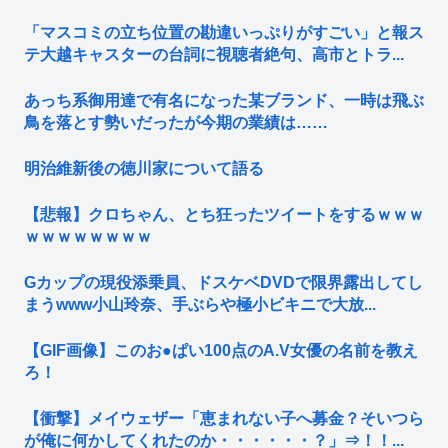
「マスコミの立ち位置の勘違いっぷりがすごい」と報ス
テ大越キャスターの台詞に視聴者絶句、高市とトラ...
あっち系御用達で有名になった某ブランド、一時は飛ぶ
鳥を落とす勢いだったが今期の業績は……
明治維新後の徳川家について語る
【悲報】クロちゃん、とち狂ったツイートをするｗｗｗ
ｗｗｗｗｗｗｗｗ
Gカップの現役添乗員、ドスケベDVDで限界露出してし
まうwww小山玲奈、手ぶらや極小ビキニで大放...
【GIF画像】このお●ぱい100点のA.V女優の名前を教え
ろ！
【衝撃】メイウェザー「恵まれない子へ募金？そいつら
が俺に何かしてくれたのか・・・・・・？」⇒！！...