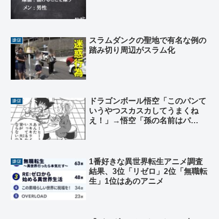
スラムダンクの聖地で有名な例の
嫌儲
踏み切り周辺がスラム化
ドラゴンボール悟空「このパンて
嫌儲
いうやつスカスカしてうまくね
え！」→悟空「孫の名前はパ
ン！」この伏線震えたよな…
1番好きな異世界転生アニメ調査
嫌儲
結果、3位「リゼロ」2位「無職転
生」1位はあのアニメ