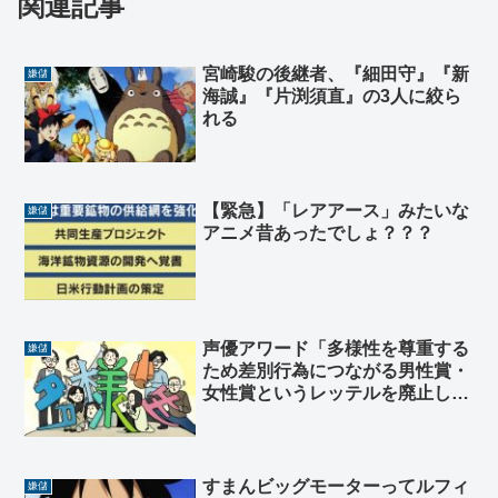
関連記事
宮崎駿の後継者、『細田守』『新
嫌儲
海誠』『片渕須直』の3人に絞ら
れる
【緊急】「レアアース」みたいな
嫌儲
アニメ昔あったでしょ？？？
声優アワード「多様性を尊重する
嫌儲
ため差別行為につながる男性賞・
女性賞というレッテルを廃止しま
す！」
すまんビッグモーターってルフィ
嫌儲