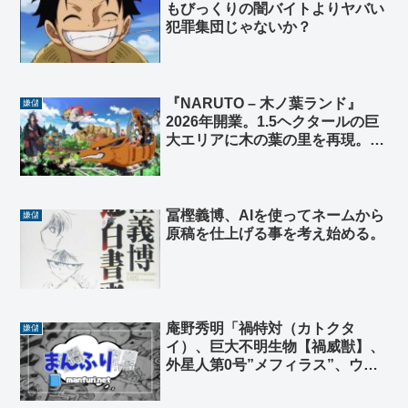
もびっくりの闇バイトよりヤバい
犯罪集団じゃないか？
『NARUTO – 木ノ葉ランド』
嫌儲
2026年開業。1.5ヘクタールの巨
大エリアに木の葉の里を再現。ジ
ェットコースターなど多数のアト
ラクションあり
冨樫義博、AIを使ってネームから
嫌儲
原稿を仕上げる事を考え始める。
庵野秀明「禍特対（カトクタ
嫌儲
イ）、巨大不明生物【禍威獣】、
外星人第0号”メフィラス”、ウル
トラマン抹殺計画」←かっけぇ…