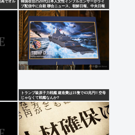
円高でオル
韓国在住の20代日本人女性インフルエンサーがライ
ブ配信中に自殺 聯合ニュース、朝鮮日報、中央日報
が報道
トランプ級原子力戦艦 建造費は15隻で43兆円!! 空母
じゃなくて戦艦なんか?