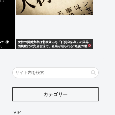
年で3億
女性の労働力率は北欧並みも「低賃金依存」の限界
円。
団塊世代の完全引退で、企業が迫られる”最後の選
択”
カテゴリー
VIP