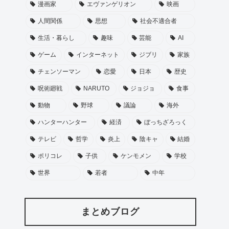
漫画家
エヴァンゲリオン
映画
人間関係
思想
社会不適合者
生活・暮らし
趣味
芸能
AI
ゲーム
インターネット
ジブリ
家族
チェンソーマン
恋愛
日本
歴史
呪術廻戦
NARUTO
ジョジョ
食事
動物
野球
議論
海外
ハンターハンター
経済
ぼっちざろっく
テレビ
哲学
炎上
陰キャ
結婚
ポリコレ
子供
ケンモメン
学校
世界
若者
中年
まとめブログ