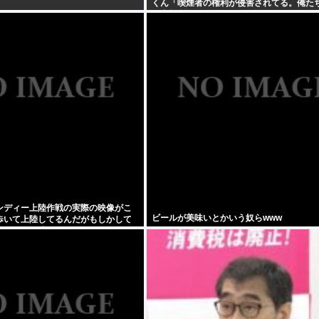
くん「喫煙者の権利が侵害されてる。俺た
で喫煙所を作ってください」
ンディー上陸作戦の実際の映像がこ
ビールが美味いとかいう奴らwww
歩いて上陸してるんだがもしかして
イアンって嘘？