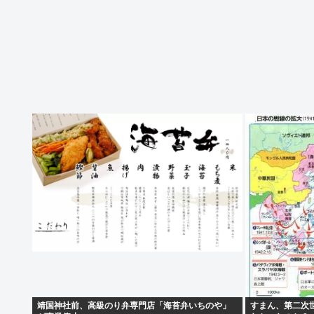
靖国神社前、高級のり弁専門店「海苔弁いちのや」
すまん、第二次