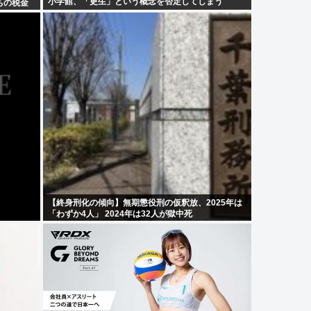
小学館、「更生」という概念を否定してしまう
ちの税金
【終身刑化の傾向】無期懲役刑の仮釈放、2025年は
「わずか4人」 2024年は32人が獄中死