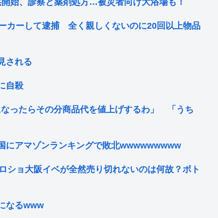
供開始、診察と薬剤処方…被災者向け大浴場も！
ーカーして逮捕 全く親しくないのに20回以上物品
見される
に自殺
になったらその分商品代を値上げするわ」 「うち
にアマゾンランキングで敗北wwwwwwwww
のハロショ大阪イベが全然売り切れないのは何故？ボト
になるwww