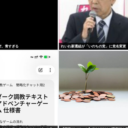
空、青すぎる
れいわ新選組が「いのちの党」に党名変更