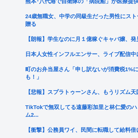
熊本･八代港で自衛隊の「病院船」が医療提
24歳無職女、中学の同級生だった男性にスト
贈る
【朗報】学生なのに月１億稼ぐキャバ嬢、発
日本人女性インフルエンサー、ライブ配信中
町のお弁当屋さん「申し訳ないが消費税1%
も！」
【悲報】スプラトゥーンさん、もうリズム天国
TikTokで無双してる遠藤彩加里と林仁愛
ム2...
【衝撃】公務員ワイ、民間に転職して給料倍