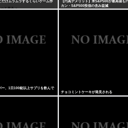
とだけムラムラするくらいゲーム作
【円高デメリット】米S&P500が最高値も
カン・S&P500投信の含み益減
ー、1日100錠以上サプリを飲んで
チョコミントケーキが発見される