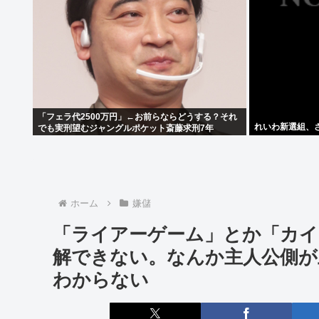
「フェラ代2500万円」←お前らならどうする？それ
れいわ新選組、さ
でも実刑望むジャングルポケット斎藤求刑7年
ホーム
嫌儲
「ライアーゲーム」とか「カイ
解できない。なんか主人公側が
わからない