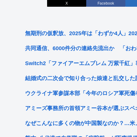
X
Facebook
無期刑の仮釈放、2025年は「わずか4人」2
共同通信、6000件分の連絡先流出か 「お
Switch2「ファイアーエムブレム 万紫千紅」容量
結婚式の二次会で知り合った娘達と乱交した
ウクライナ軍参謀本部「今年のロシア軍死傷
アミーズ事務所の首領アミー谷本が選ぶスペ
なぜこんなに多くの物が中国製なのか？…米