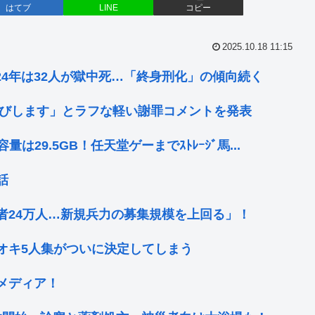
はてブ
LINE
コピー
2025.10.18 11:15
024年は32人が獄中死…「終身刑化」の傾向続く
わびします」とラフな軽い謝罪コメントを発表
は29.5GB！任天堂ゲーまでｽﾄﾚｰｼﾞ馬...
話
者24万人…新規兵力の募集規模を上回る」！
オキ5人集がついに決定してしまう
メディア！